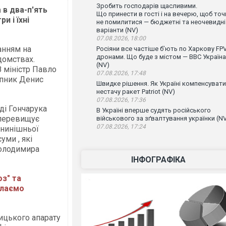
Зробить господарів щасливими.
 в два-п'ять
Що принести в гості і на вечерю, щоб точ
и і їхні
не помилитися — бюджетні та неочевидні
варіанти (NV)
07.08.2026, 18:00
ланням на
Росіяни все частіше бʼють по Харкову FPV
дронами. Що буде з містом — ВВС Україна
домствах.
(NV)
8 міністр Павло
07.08.2026, 17:48
тупник Денис
Швидке рішення. Як Україні компенсувати
нестачу ракет Patriot (NV)
07.08.2026, 17:36
яді Гончарука
В Україні вперше судять російського
о перевищує
військового за зґвалтування українки (N
07.08.2026, 17:24
и нинішньої
уми , які
Володимира
ІНФОГРАФІКА
з" та
олаємо
ицького апарату