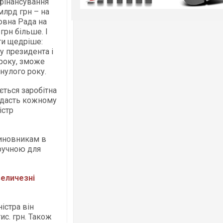
фінансування
млрд грн – на
ховна Рада на
грн більше. І
ти щедріше:
у президента і
 року, зможе
нулого року.
ється заробітна
е дасть кожному
істр
чиновникам в
зручною для
величезні
істра він
тис. грн. Також