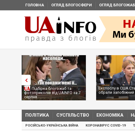
ГОЛОВНА
ОГЛЯД БЛОГОСФЕРИ
ОГЛЯД БЛОГОЖАБ
Експослу в США Стефан
Підбірка блогожаб та
обрали запобіжний зах
фотоприколів від UAINFO за 7
серпня
ПОЛІТИКА
СУСПІЛЬСТВО
ЕКОНОМІКА
Н
РОСІЙСЬКО-УКРАЇНСЬКА ВІЙНА
КОРОНАВІРУС COVID-19