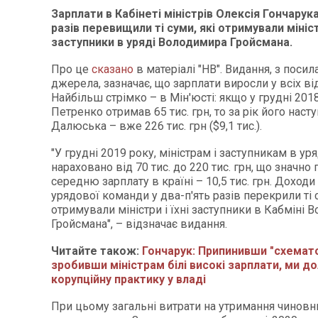
Зарплати в Кабінеті міністрів Олексія Гончарука
разів перевищили ті суми, які отримували міністр
заступники в уряді Володимира Гройсмана.
Про це
сказано
в матеріалі "НВ". Видання, з поси
джерела, зазначає, що зарплати виросли у всіх ві
Найбільш стрімко – в Мін'юсті: якщо у грудні 201
Петренко отримав 65 тис. грн, то за рік його нас
Далюська – вже 226 тис. грн ($9,1 тис.).
"У грудні 2019 року, міністрам і заступникам в ур
нараховано від 70 тис. до 220 тис. грн, що значн
середню зарплату в країні – 10,5 тис. грн. Доход
урядової команди у два-п'ять разів перекрили ті с
отримували міністри і їхні заступники в Кабміні 
Гройсмана", – відзначає видання.
Читайте також:
Гончарук: Припинивши "схемато
зробивши міністрам білі високі зарплати, ми д
корупційну практику у владі
При цьому загальні витрати на утримання чиновн