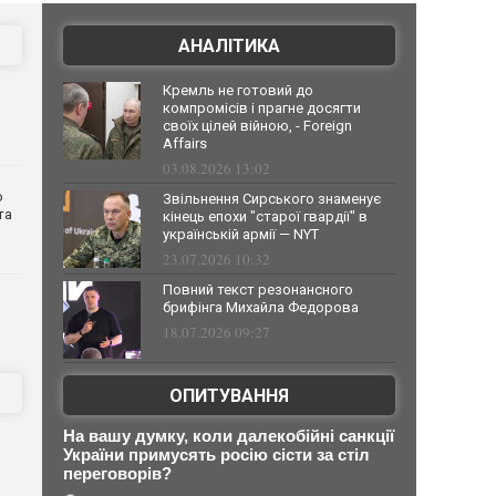
АНАЛІТИКА
Кремль не готовий до
компромісів і прагне досягти
своїх цілей війною, - Foreign
Affairs
03.08.2026 13:02
о
Звільнення Сирського знаменує
та
кінець епохи "старої гвардії" в
українській армії — NYT
23.07.2026 10:32
Повний текст резонансного
брифінга Михайла Федорова
18.07.2026 09:27
ОПИТУВАННЯ
На вашу думку, коли далекобійні санкції
України примусять росію сісти за стіл
переговорів?