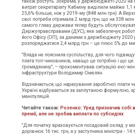
також ростуть. Зокрема, у держбюджеті-2020 на 
витрат секретаріату Кабміну виділили майже 1,1 
25,6% більше, ніж у 2019-му (848 млн грн). А Вер
свої потреби отримала 2 млрд грн, що на 338 млн 
самого главу держави тепер будуть обслуговува
Держуправсправами (ДУС), яке забезпечує робот
його Офісу (ОП), за даними з держбюджету 2020
розпоряджатися 2,4 млрд грн – це плюс 5% до ми
"Влада не пояснила суспільству, для чого підвищу
плата топ-чиновників, навіщо це потрібно і що ц
громадянину", – прокоментував ситуацію екс-мін
інфраструктури Володимир Омелян.
Відзначається, що нарахування заробітної плати 
Україні відбувається за заплутаною формулою, 
маніпуляцій.
Читайте також:
Розенко: Уряд призначив собі 
премії, але не зробив виплати по субсидіях
"Для початку враховується посадовий оклад: у мін
дорівнює 16 тис. грн, а у заступника міністра - 14 