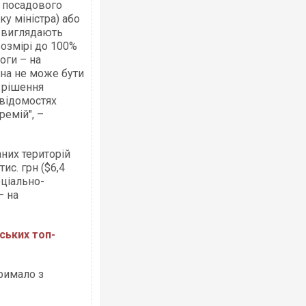
д посадового
ку міністра) або
кі виглядають
розмірі до 100%
оги – на
она не може бути
 рішення
Ворог завдав комбінованого удару по
 відомостях
двоє поранених. Ще десятеро постра
після атаки БПЛА по ринку на Сумщині
ремій", –
аних територій
ис. грн ($6,4
оціально-
– на
ських топ-
"Вони воюють, самі хочуть воювати, бо
тримало з
Чернівцях водія маршрутки звільнили
зневажливих слів про українських зах
ВІДЕО