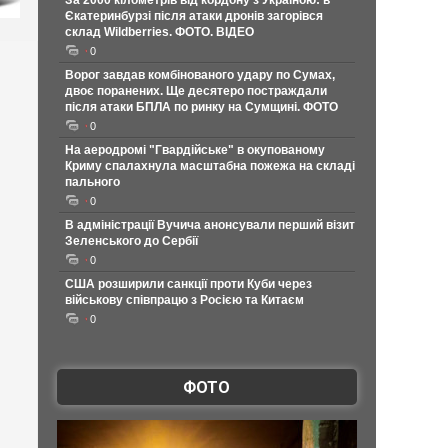
За 2000 кілометрів від кордону з Україною: в
Єкатеринбурзі після атаки дронів загорівся
склад Wildberries. ФОТО. ВІДЕО
0
Ворог завдав комбінованого удару по Сумах,
двоє поранених. Ще десятеро постраждали
після атаки БПЛА по ринку на Сумщині. ФОТО
0
На аеродромі "Гвардійське" в окупованому
Криму спалахнула масштабна пожежа на складі
пального
0
В адміністрації Вучича анонсували перший візит
Зеленського до Сербії
0
США розширили санкції проти Куби через
військову співпрацю з Росією та Китаєм
0
ФОТО