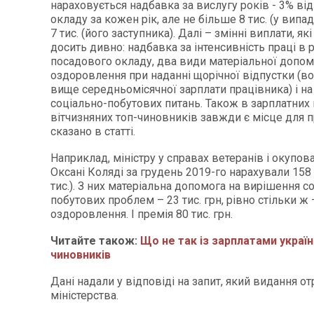
нараховується надбавка за вислугу років - 3% ві
окладу за кожен рік, але не більше 8 тис. (у випад
7 тис. (його заступника). Далі – змінні виплати, я
досить дивно: надбавка за інтенсивність праці в 
посадового окладу, два види матеріальної допом
оздоровлення при наданні щорічної відпустки (в
вище середньомісячної зарплати працівника) і на
соціально-побутових питань. Також в зарплатних
вітчизняних топ-чиновників завжди є місце для п
сказано в статті.
Наприклад, міністру у справах ветеранів і окупов
Оксані Коляді за грудень 2019-го нарахували 158 т
тис.). З них матеріальна допомога на вирішення с
побутових проблем – 23 тис. грн, рівно стільки ж 
оздоровлення. І премія 80 тис. грн.
Читайте також:
Що не так із зарплатами україн
чиновників
Дані надали у відповіді на запит, який видання о
міністерства.