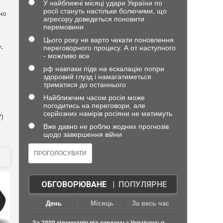
У найближчі місяці удари України по
росії стануть настільки болючими, що
но
агресору доведеться поновити
перемовини
Цього року не варто чекати поновлення
переговорного процесу. А от наступного
-
- можливо все
рф навпаки піде на ескалацію попри
здоровий глузд і намагатиметься
триматися до останнього
Найближчим часом росія може
погодитись на переговори, але
серйозних намірів росіяни не матимуть
V)
Вже давно не роблю жодних прогнозів
щодо завершення війни
ОБГОВОРЮВАНЕ
|
ПОПУЛЯРНЕ
День
Місяць
За весь час