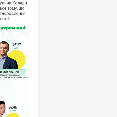
упник Коляди,
 все тому, що
оздоровлення
татей.