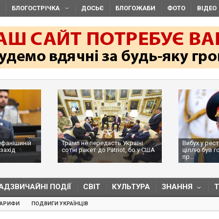
БЛОГОСТРІЧКА
ДОСЬЄ
БЛОГОЖАБИ
ФОТО
ВІДЕО
ішиній
Трамп не передасть Україні
Вибух у рестора
ід
сотні ракет до Patriot, бо у США
ціллю був голов
...
пр...
АДЗВИЧАЙНІ ПОДІЇ
СВІТ
КУЛЬТУРА
ЗНАННЯ
ТАРИФИ
ПОДВИГИ УКРАЇНЦІВ