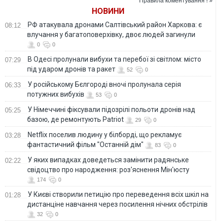
Правила коментування ! »
НОВИНИ
РФ атакувала дронами Салтівський район Харкова: є
08:12
влучання у багатоповерхівку, двоє людей загинули
0
0
В Одесі пролунали вибухи та перебої зі світлом: місто
07:29
під ударом дронів та ракет
52
0
У російському Бєлгороді вночі пролунала серія
06:33
потужних вибухів
53
0
У Німеччині фіксували підозрілі польоти дронів над
05:25
базою, де ремонтують Patriot
29
0
Netflix поселив людину у білборді, що рекламує
03:28
фантастичний фільм "Останній дім"
83
0
У яких випадках доведеться замінити радянське
02:22
свідоцтво про народження: роз'яснення Мін'юсту
174
0
У Києві створили петицію про переведення всіх шкіл на
01:28
дистанціне навчання через посилення нічних обстрілів
32
0