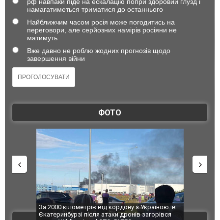
рф навпаки піде на ескалацію попри здоровий глузд і
намагатиметься триматися до останнього
Найближчим часом росія може погодитись на
переговори, але серйозних намірів росіяни не
матимуть
Вже давно не роблю жодних прогнозів щодо
завершення війни
ФОТО
по Сумах,
За 2000 кілометрів від кордону з Україною: в
"Мої іграш
траждали
Єкатеринбурзі після атаки дронів загорівся
суперкарів