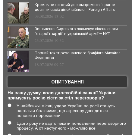
Кремль не готовий до компромісів і прагне
досягти своїх цілей війною, - Foreign Affairs
03.08.2026 13:02
Звільнення Сирського знаменує кінець епохи
"старої гвардії" в українській армії — NYT
23.07.2026 10:32
Повний текст резонансного брифінга Михайла
Федорова
18.07.2026 09:27
ОПИТУВАННЯ
На вашу думку, коли далекобійні санкції України
примусять росію сісти за стіл переговорів?
У найближчі місяці удари України по росії стануть
настільки болючими, що агресору доведеться
поновити перемовини
Цього року не варто чекати поновлення переговорного
процесу. А от наступного - можливо все