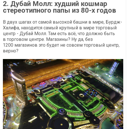
2. Дубай Молл: худший кошмар
стереотипного папы из 80-х годов
В двух шагах от самой высокой башни в мире, Бурдж-
Халифа, находится самый крупный в мире торговый
центр - Дубай Молл. Там есть всё, что должно быть
в торговом центре. Магазины? Ну да, без
1200 магазинов это будет не совсем торговый центр,
верно?