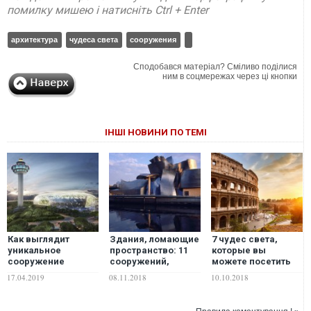
помилку мишею і натисніть Ctrl + Enter
архитектура
чудеса света
сооружения
Сподобався матеріал? Сміливо поділися
ним в соцмережах через ці кнопки
ІНШІ НОВИНИ ПО ТЕМІ
Как выглядит
Здания, ломающие
7 чудес света,
уникальное
пространство: 11
которые вы
сооружение
сооружений,
можете посетить
"Jewel" в лучшем
которые стали
не выходя из дома
17.04.2019
08.11.2018
10.10.2018
аэропорту мира
произведением
Чанги в Сингапуре.
искусства. ФОТО
ФОТО