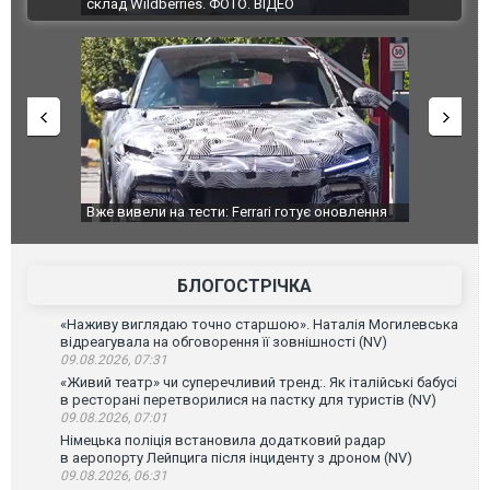
ВІДЕО
ині. ФОТО
склад Wildberries. ФОТО. ВІДЕО
дом та
Вже вивели на тести: Ferrari готує оновлення
Вийшов тре
позашляховика Purosangue. ВІДЕО
фільму "Аф
БЛОГОСТРІЧКА
«Наживу виглядаю точно старшою». Наталія Могилевська
відреагувала на обговорення її зовнішності (NV)
09.08.2026, 07:31
«Живий театр» чи суперечливий тренд:. Як італійські бабусі
в ресторані перетворилися на пастку для туристів (NV)
09.08.2026, 07:01
Німецька поліція встановила додатковий радар
в аеропорту Лейпцига після інциденту з дроном (NV)
09.08.2026, 06:31