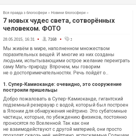
Вся правда з блогосфери
»
Новини блогосфери
»
7 новых чудес света, сотворённых
человеком. ФОТО
•
•
28.05.2015, 16:31
7168
2
Мы живём в мире, наполненном множеством
поразительных вещей. И многие из них созданы
людьми, испытывающими острое желание переиграть
саму Мать-природу. Впрочем, мы говорим
не о достопримечательностях. Речь пойдёт о...
1. Супер-Камиоканде: очевидно, это сооружение
построили пришельцы
Добро пожаловать в Супер-Камиоканде, гигантский
подземный резервуар с водой, который был построен
в Японии для обнаружения нейтрино. Это субатомные
частицы, которые, по убеждению физиков, постоянно
проносятся по Вселенной. Так как они
не взаимодействуют с другой материей, они просто
проходят сквозь неё: нейтрино, испускаемые Солнцем,