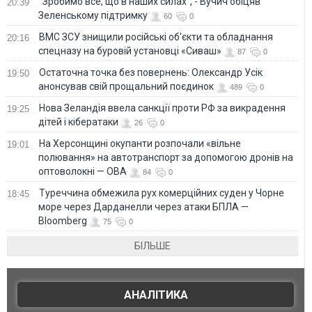
"Зробимо все, що в наших силах", - Вучич обіцяв
20:39
Зеленському підтримку
60
0
ВМС ЗСУ знищили російські об'єкти та обладнання
20:16
спецназу на буровій установці «Сиваш»
87
0
Остаточна точка без повернень: Олександр Усік
19:50
анонсував свій прощальний поєдинок
489
0
Нова Зеландія ввела санкції проти РФ за викрадення
19:25
дітей і кібератаки
26
0
На Херсонщині окупанти розпочали «вільне
19:01
полювання» на автотранспорт за допомогою дронів на
оптоволокні — ОВА
84
0
Туреччина обмежила рух комерційних суден у Чорне
18:45
море через Дарданелли через атаки БПЛА —
Bloomberg
75
0
БІЛЬШЕ
АНАЛІТИКА