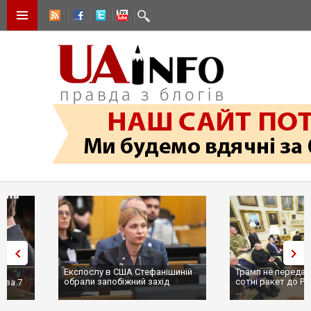
Експослу в США Стефанішиній
Трамп не передасть Україні
обрали запобіжний захід
сотні ракет до Patriot, бо у С
...