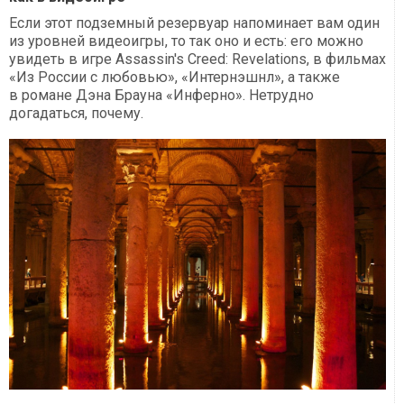
Если этот подземный резервуар напоминает вам один
из уровней видеоигры, то так оно и есть: его можно
увидеть в игре Assassin's Creed: Revelations, в фильмах
«Из России с любовью», «Интернэшнл», а также
в романе Дэна Брауна «Инферно». Нетрудно
догадаться, почему.