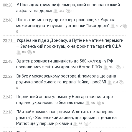
У Польщі затримали фермера, який переорав свіжий
00:26
асфальт на дорозі
314
0
Шість хвилин на удар: експерт розповів, як Україна
23:48
може знищувати пускові установки "Іскандерів"
912
0
Україна не піде з Донбасу, а Путін не матиме перемоги
23:21
— Зеленський про ситуацію на фронті та гарантії США
89
0
Здатен розвивати швидкість до 560 км/год - у РФ
22:49
похвалилися зенітним дроном «Астра-ППО»
316
0
Вибух у московському ресторані: померла ще одна
22:22
родичка російського генерала Чайка, - росЗМІ
284
0
Первинний аналіз уламків: у Болгарії заявили про
21:42
падіння українського безпілотника
95
0
"Ми займаємося папірцями. А летить не паперова
21:18
ракета", - Зеленський заявив, що просив ліцензії на
Patriot ще у перший рік війни
56
0