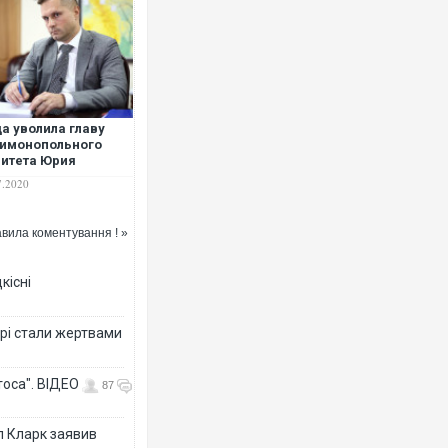
а уволила главу
имонопольного
итета Юрия
ентьева
7.2020
вила коментування ! »
кісні
рі стали жертвами
тоса". ВІДЕО
87
л Кларк заявив