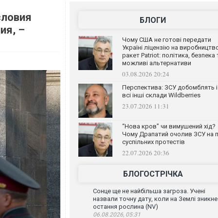
словия
БЛОГИ
ия, –
Чому США не готові передати
Україні ліцензію на виробництв
ракет Patriot: політика, безпека 
можливі альтернативи
03.08.2026 20:24
Перспектива: ЗСУ добомблять і
всі інші склади Wildberries
23.07.2026 11:31
“Нова кров” чи вимушений хід?
Чому Драпатий очолив ЗСУ на п
суспільних протестів
22.07.2026 20:36
БЛОГОСТРІЧКА
Сонце ще не найбільша загроза. Учені
назвали точну дату, коли на Землі зникне
остання рослина (NV)
06.08.2026, 05:31