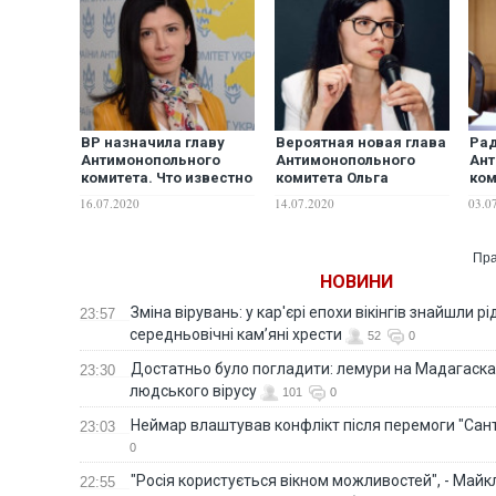
ВР назначила главу
Вероятная новая глава
Рад
Антимонопольного
Антимонопольного
Ант
комитета. Что известно
комитета Ольга
ком
об Ольге Пищанской?
Пищанская – родная
Тер
16.07.2020
14.07.2020
03.0
сестра подруги семьи
Зеленских из Кривого
Рога – Бутусов
Пра
НОВИНИ
Зміна вірувань: у кар'єрі епохи вікінгів знайшли рід
23:57
середньовічні кам’яні хрести
52
0
Достатньо було погладити: лемури на Мадагаска
23:30
людського вірусу
101
0
Неймар влаштував конфлікт після перемоги "Сан
23:03
0
"Росія користується вікном можливостей", - Майк
22:55