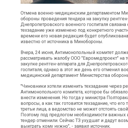
Отмена военно-медицинским департаментом Ми
обороны проведения тендера на закупку рентген
Днепропетровского военного госпиталя связана с
техзадание уже изменено под конкретного участ
времени его новая редакция будет опубликована.
известно от источника в Минобороны.
Вчера, 24 июня, Антимонопольный комитет долж
рассматривать жалобу ООО "Евромедпроект" на т
закупке рентген-аппарата для Днепропетровског
госпиталя, однако в этот же день его отменил во
медицинский департамент Министерства оборон
"Чиновники хотели изменить техзадание через р
Антимонопольного комитета, которое бы обязало
внести изменения. Но тогда у министра Полтора
вопросы, а как так готовится техзадание, что его
третьи лица, а ведомство не может отстоять свой
Поэтому под предлогом необходимости важных
тендер отменили. Сейчас ТЗ ухудшат и дадут во
выиграть кому нужно", - заявил источник.