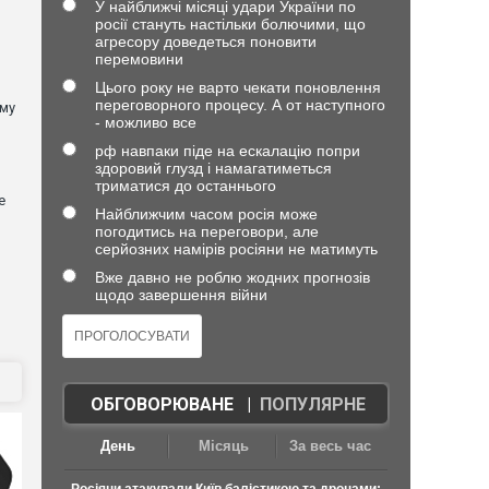
У найближчі місяці удари України по
росії стануть настільки болючими, що
агресору доведеться поновити
перемовини
Цього року не варто чекати поновлення
переговорного процесу. А от наступного
ому
- можливо все
рф навпаки піде на ескалацію попри
здоровий глузд і намагатиметься
триматися до останнього
е
Найближчим часом росія може
погодитись на переговори, але
серйозних намірів росіяни не матимуть
Вже давно не роблю жодних прогнозів
щодо завершення війни
ОБГОВОРЮВАНЕ
|
ПОПУЛЯРНЕ
День
Місяць
За весь час