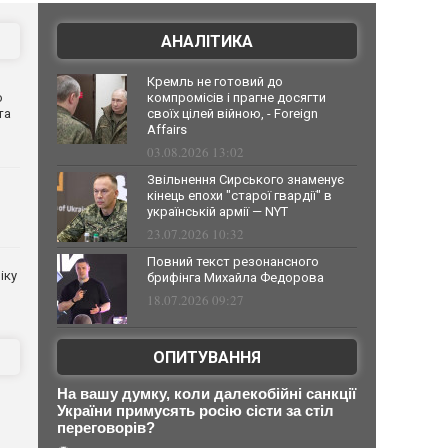
АНАЛІТИКА
Кремль не готовий до
о
компромісів і прагне досягти
та
своїх цілей війною, - Foreign
Affairs
03.08.2026 13:02
Звільнення Сирського знаменує
кінець епохи "старої гвардії" в
українській армії — NYT
23.07.2026 10:32
Повний текст резонансного
іку
брифінга Михайла Федорова
18.07.2026 09:27
ОПИТУВАННЯ
На вашу думку, коли далекобійні санкції
України примусять росію сісти за стіл
переговорів?