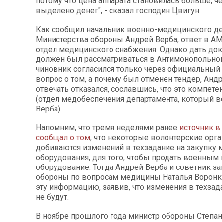
потому что цена аппарата становилась больше, ч
выделено денег", - сказал господин Цвигун.
Как сообщил начальник военно-медицинского д
Министерства обороны Андрей Верба, ответ в А
отдел медицинского снабжения. Однако дать до
должен был рассматриваться в Антимонопольном
чиновник согласился только через официальный 
вопрос о том, а почему был отменен тендер, Анд
отвечать отказался, сославшись, что это компете
(отдел медобеспечения департамента, который в
Верба).
Напомним, что тремя неделями ранее
источник 
сообщал о том
, что некоторые волонтерские орг
добиваются изменений в техзадание на закупку
оборудования, для того, чтобы продать военным
оборудование. Тогда Андрей Верба и советник з
обороны по вопросам медицины Наталья Воронк
эту информацию, заявив, что изменения в техзад
не будут.
В ноябре прошлого года министр обороны Степа