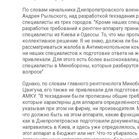
По словам начальника Днепропетровского военн
Андрея Рыльского, над разработкой техзадания 
специалисты из трех городов: "Кроме наших спец
разработке требований к рентген-аппарату прини
специалисты из Киева и Одессы. То, что мы пропи
коллективное решение. Я не знаю, должна ли бы
рассматриваться жалоба в Антимонопольном коми
ни наших специалистов к подготовке ответа на ж
привлекали. Для этого есть более высококвал
специалисты в Минобороны, которые разберутся
вопросе".
Однако, по словам главного рентгенолога Миноб
Цвигуна, его также не привлекали для подготовк
АМКУ. "В техзадании были прописаны общие треб
которые характерны для аппарата определённого 
указывая при этом ни фирму, ни производителя.
что должно быть на этом аппарате, какие функции
как в Днепропетровске подготовили документац
направились в Киев, и здесь уже определялось,
этот аппарат в бюджет или нет. Что-то убиралось