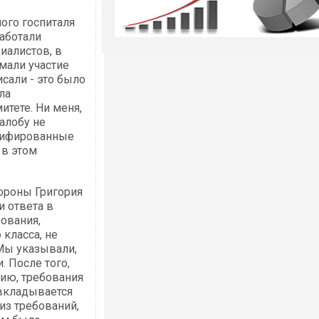
ого госпиталя
работали
иалистов, в
мали участие
сали - это было
ла
тете. Ни меня,
алобу не
ицифированные
 в этом
ороны Григория
и ответа в
ования,
класса, не
 Мы указывали,
. После того,
ию, требования
 вкладывается
 из требований,