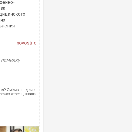
оенно-
 за
едицинского
иях
вления
novosti-o
у помилку
ал? Сміливо поділися
режах через ці кнопки