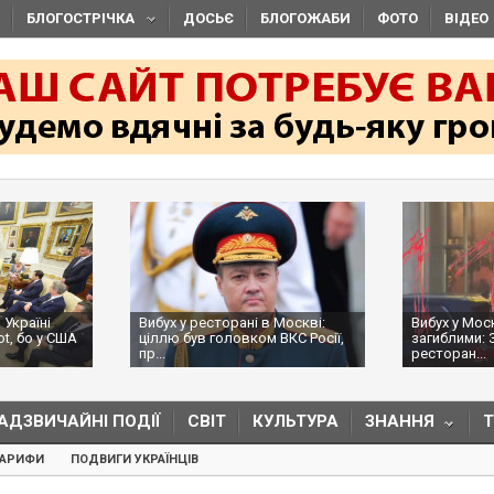
БЛОГОСТРІЧКА
ДОСЬЄ
БЛОГОЖАБИ
ФОТО
ВІДЕО
 Україні
Вибух у ресторані в Москві:
Вибух у Мос
ot, бо у США
ціллю був головком ВКС Росії,
загиблими: 
пр...
ресторан...
АДЗВИЧАЙНІ ПОДІЇ
СВІТ
КУЛЬТУРА
ЗНАННЯ
ТАРИФИ
ПОДВИГИ УКРАЇНЦІВ