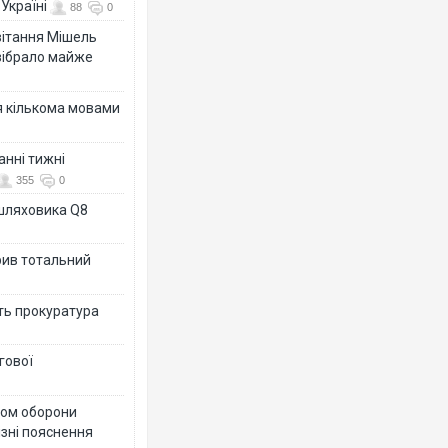
Україні
88
0
ивітання Мішель
зібрало майже
я кількома мовами
анні тижні
355
0
ашляховика Q8
рив тотальний
ить прокуратура
гової
тром оборони
різні пояснення