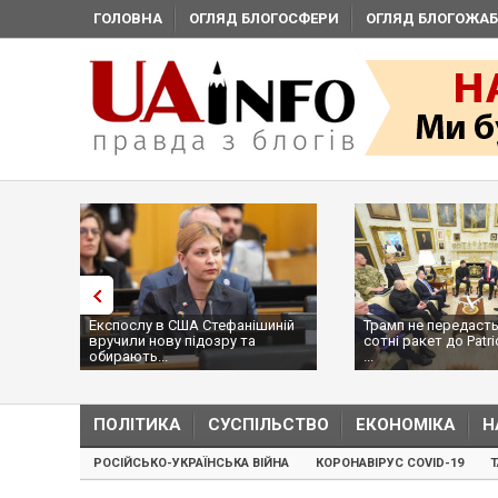
ГОЛОВНА
ОГЛЯД БЛОГОСФЕРИ
ОГЛЯД БЛОГОЖАБ
Експослу в США Стефанішиній
Трамп не передасть
вручили нову підозру та
сотні ракет до Patri
обирають...
...
ПОЛІТИКА
СУСПІЛЬСТВО
ЕКОНОМІКА
Н
РОСІЙСЬКО-УКРАЇНСЬКА ВІЙНА
КОРОНАВІРУС COVID-19