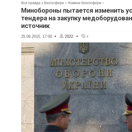
Вся правда з блогосфери
»
Новини блогосфери
»
Минобороны пытается изменить у
тендера на закупку медоборудован
источник
•
•
25.06.2015, 17:00
2022
3