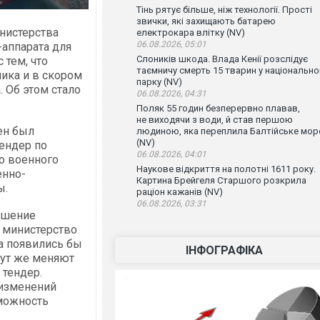
Тінь рятує більше, ніж технології. Прості
звички, які захищають батарею
нистерства
електрокара влітку (NV)
06.08.2026, 05:01
-аппарата для
Слоників шкода. Влада Кенії розслідує
 тем, что
таємничу смерть 15 тварин у національн
ника и в скором
парку (NV)
 Об этом стало
06.08.2026, 04:31
Поляк 55 годин безперервно плавав,
не виходячи з води, й став першою
ен был
людиною, яка переплила Балтійське мор
(NV)
ендер по
06.08.2026, 04:01
о военного
Наукове відкриття на полотні 1611 року.
енно-
Картина Брейгеля Старшого розкрила
ы.
раціон кажанів (NV)
06.08.2026, 03:31
ешение
 министерство
ка появились бы
ІНФОГРАФІКА
 тут же меняют
 тендер.
 изменений
зможность