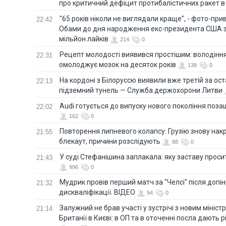
про критичний дефіцит протибалістичних ракет в 
"65 років ніколи не виглядали краще", - фото-пр
22:42
Обами до дня народження екс-президента США 
мільйон лайків
214
0
Рецепт молодості виявився простішим: володінн
22:31
омолоджує мозок на десяток років
138
0
На кордоні з Білоруссю виявили вже третій за ост
22:13
підземний тунель — Служба держохорони Литви
Audi готується до випуску нового покоління поз
22:02
162
0
Повторення липневого колапсу: Грузію знову нак
21:55
блекаут, причини розслідують
88
0
У суді Стефанішина заплакала: яку заставу прос
21:43
996
0
Мудрик провів перший матч за "Челсі" після допін
21:32
дискваліфікації. ВІДЕО
94
0
Залужний не брав участі у зустрічі з новим мініс
21:14
Британії в Києві: в ОП та в оточенні посла дають 