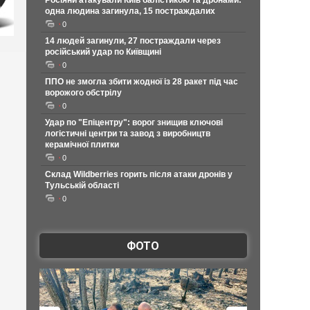
Росіяни атакували Київ балістикою та дронами:
одна людина загинула, 15 постраждалих
0
14 людей загинули, 27 постраждали через
російський удар по Київщині
0
ППО не змогла збити жодної із 28 ракет під час
ворожого обстрілу
0
Удар по "Епіцентру": ворог знищив ключові
логістичні центри та завод з виробництв
керамічної плитки
0
Склад Wildberries горить після атаки дронів у
Тульській області
0
ФОТО