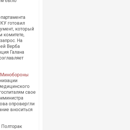
ем было
епартамента
МКУ готовил
кумент, который
Українські надзвичайники врятували 
під час ліквідації масштабної лісової 
 комитете,
Франції
запрос. На
рей Верба
нция Галана
озглавляет
в Минобороны
анизации
 медицинского
 госпиталям свое
амминистра
ова опровергли
Неймар влаштував конфлікт після пе
ание вноситься
"Сантоса". ВІДЕО
н Полторак