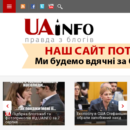
Експослу в США Стефанішині
Підбірка блогожаб та
обрали запобіжний захід
фотоприколів від UAINFO за 7
серпня