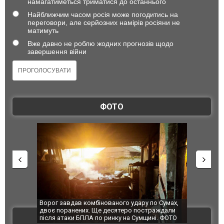
намагатиметься триматися до останнього
Найближчим часом росія може погодитись на
переговори, але серйозних намірів росіяни не
матимуть
Вже давно не роблю жодних прогнозів щодо
завершення війни
ФОТО
по Сумах,
За 2000 кілометрів від кордону з Україною: в
"Мої іграш
траждали
Єкатеринбурзі після атаки дронів загорівся
суперкарів
ВІДЕО
ині. ФОТО
склад Wildberries. ФОТО. ВІДЕО