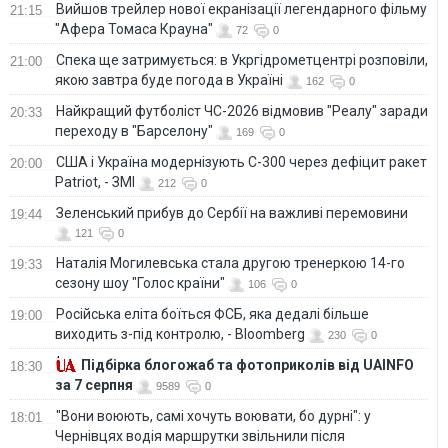
Вийшов трейлер нової екранізації легендарного фільму
21:15
"Афера Томаса Крауна"
72
0
Спека ще затримується: в Укргідрометцентрі розповіли,
21:00
якою завтра буде погода в Україні
162
0
Найкращий футболіст ЧС-2026 відмовив "Реалу" заради
20:33
переходу в "Барселону"
169
0
США і Україна модернізують С-300 через дефіцит ракет
20:00
Patriot, - ЗМІ
212
0
Зеленський прибув до Сербії на важливі перемовини
19:44
121
0
Наталія Могилевська стала другою тренеркою 14-го
19:33
сезону шоу "Голос країни"
106
0
Російська еліта боїться ФСБ, яка дедалі більше
19:00
виходить з-під контролю, - Bloomberg
230
0
Підбірка блогожаб та фотоприколів від UAINFO
18:30
за 7 серпня
9589
0
"Вони воюють, самі хочуть воювати, бо дурні": у
18:01
Чернівцях водія маршрутки звільнили після