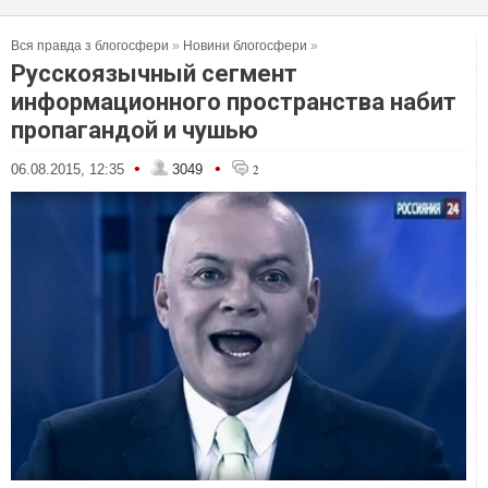
Вся правда з блогосфери
»
Новини блогосфери
»
Русскоязычный сегмент
информационного пространства набит
пропагандой и чушью
•
•
06.08.2015, 12:35
3049
2