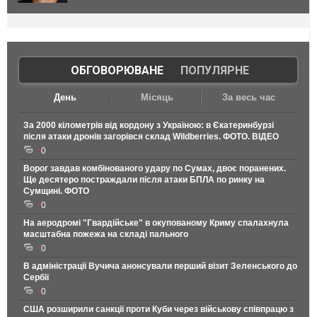
ОБГОВОРЮВАНЕ
|
ПОПУЛЯРНЕ
День
Місяць
За весь час
За 2000 кілометрів від кордону з Україною: в Єкатеринбурзі
після атаки дронів загорівся склад Wildberries. ФОТО. ВІДЕО
0
Ворог завдав комбінованого удару по Сумах, двоє поранених.
Ще десятеро постраждали після атаки БПЛА по ринку на
Сумщині. ФОТО
0
На аеродромі "Гвардійське" в окупованому Криму спалахнула
масштабна пожежа на складі пального
0
В адміністрації Вучича анонсували перший візит Зеленського до
Сербії
0
США розширили санкції проти Куби через військову співпрацю з