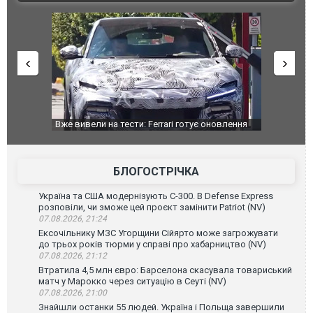
оновлення
Вийшов трейлер нової екранізації легендарного
Зеленський
фільму "Афера Томаса Крауна"
перемовин
БЛОГОСТРІЧКА
Україна та США модернізують С-300. В Defense Express
розповіли, чи зможе цей проєкт замінити Patriot (NV)
07.08.2026, 21:24
Ексочільнику МЗС Угорщини Сійярто може загрожувати
до трьох років тюрми у справі про хабарництво (NV)
07.08.2026, 21:12
Втратила 4,5 млн євро: Барселона скасувала товариський
матч у Марокко через ситуацію в Сеуті (NV)
07.08.2026, 21:00
Знайшли останки 55 людей. Україна і Польща завершили