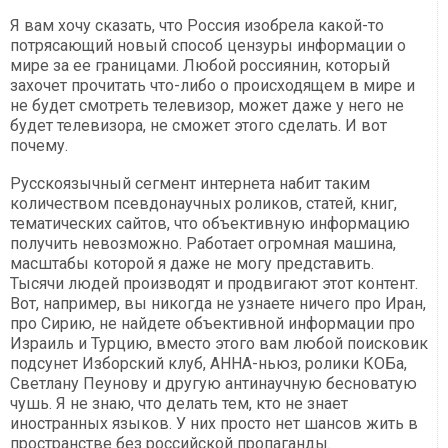
Я вам хочу сказать, что Россия изобрела какой-то
потрясающий новый способ цензуры информации о
мире за ее границами. Любой россиянин, который
захочет прочитать что-либо о происходящем в мире и
не будет смотреть телевизор, может даже у него не
будет телевизора, не сможет этого сделать. И вот
почему.
Русскоязычный сегмент интернета набит таким
количеством псевдонаучных роликов, статей, книг,
тематических сайтов, что объективную информацию
получить невозможно. Работает огромная машина,
масштабы которой я даже не могу представить.
Тысячи людей производят и продвигают этот контент.
Вот, например, вы никогда не узнаете ничего про Иран,
про Сирию, не найдете объективной информации про
Израиль и Турцию, вместо этого вам любой поисковик
подсунет Изборский клуб, АННА-ньюз, ролики КОБа,
Светлану Пеунову и другую антинаучную бесноватую
чушь. Я не знаю, что делать тем, кто не знает
иностранных языков. У них просто нет шансов жить в
пространстве без российской пропаганды.