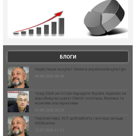
БЛОГИ
Надія лише на культ жінки в українській культурі
06.08.2026 08:49
Чому США не готові передати Україні ліцензію на
виробництво ракет Patriot: політика, безпека та
можливі альтернативи
03.08.2026 20:24
Перспектива: ЗСУ добомблять і всі інші склади
Wildberries
23.07.2026 11:31