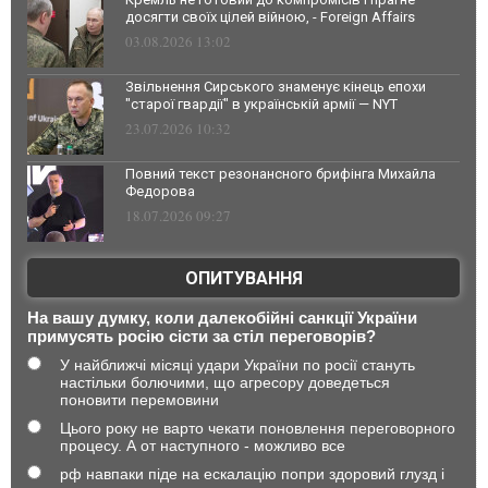
досягти своїх цілей війною, - Foreign Affairs
03.08.2026 13:02
Звільнення Сирського знаменує кінець епохи
"старої гвардії" в українській армії — NYT
23.07.2026 10:32
Повний текст резонансного брифінга Михайла
Федорова
18.07.2026 09:27
ОПИТУВАННЯ
На вашу думку, коли далекобійні санкції України
примусять росію сісти за стіл переговорів?
У найближчі місяці удари України по росії стануть
настільки болючими, що агресору доведеться
поновити перемовини
Цього року не варто чекати поновлення переговорного
процесу. А от наступного - можливо все
рф навпаки піде на ескалацію попри здоровий глузд і