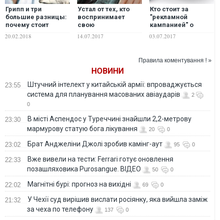
Грипп и три
Устал от тех, кто
Кто стоит за
большие разницы:
воспринимает
"рекламной
почему стоит
свою
кампанией" о
забыть о русском
русскоязычность
русском языке как
20.02.2018
14.07.2017
03.07.2017
языке
как право не учить
болезни. ФОТО
украинский –
журналист
Правила коментування ! »
НОВИНИ
Штучний інтелект у китайській армії: впроваджується
23:55
система для планування масованих авіаударів
2
0
В місті Аспендос у Туреччині знайшли 2,2-метрову
23:30
мармурову статую бога лікування
20
0
Брат Анджеліни Джолі зробив камінг-аут
23:02
95
0
Вже вивели на тести: Ferrari готує оновлення
22:33
позашляховика Purosangue. ВІДЕО
50
0
Магнітні бурі: прогноз на вихідні
22:02
69
0
У Чехії суд вирішив вислати росіянку, яка вийшла заміж
21:32
за чеха по телефону
137
0