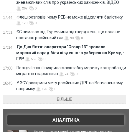
зневажливих слів про українських захисників. ВІДЕО
267
0
Флеш розповів, чому РЕБ не може відхиляти балістику
17:44
179
0
ЄС вимагає від Туреччини підтверджень, що вона не
17:31
постачає російський газ
90
0
До Дня Ялти: оператори "Group 13" провели
17:14
морський парад біля південного узбережжя Криму, -
ГУР
552
0
Поліція Іспанії викрила масштабну мережу контрабанди
17:00
мігрантів і наркотиків
74
0
У ЗСУ розкрили мету російських ДРГ на Вовчанському
16:45
напрямку
126
0
БІЛЬШЕ
АНАЛІТИКА
Кремль не готовий до компромісів і прагне