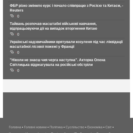
ФБР різко змінило курс і почало співпрацю з Росією та Китаєм, -
Reuters
0
Тайвань розпочав масштабні військові навчання,
відпрацьовуючи дії на випадок вторгнення Китаю
0
Українські надзвичайники врятували козуленя під час ліквідації
масштабної лісової пожежі у Франції
0
"Ніколи не знаєш чия черга наступна". Акторка Олена
Світлицька відреагувала на російські обстріли
0
Головна
•
Головні новини
•
Політика
•
Суспільство
•
Економіка
беспроводной
•
Світ
•