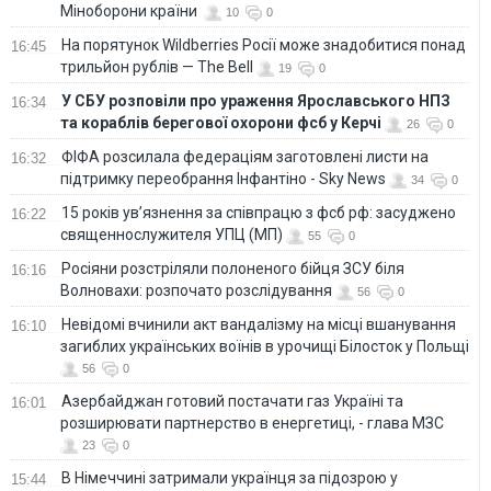
Міноборони країни
10
0
На порятунок Wildberries Росії може знадобитися понад
16:45
трильйон рублів — The Bell
19
0
У СБУ розповіли про ураження Ярославського НПЗ
16:34
та кораблів берегової охорони фсб у Керчі
26
0
ФІФА розсилала федераціям заготовлені листи на
16:32
підтримку переобрання Інфантіно - Sky News
34
0
15 років ув’язнення за співпрацю з фсб рф: засуджено
16:22
священнослужителя УПЦ (МП)
55
0
Росіяни розстріляли полоненого бійця ЗСУ біля
16:16
Волновахи: розпочато розслідування
56
0
Невідомі вчинили акт вандалізму на місці вшанування
16:10
загиблих українських воїнів в урочищі Білосток у Польщі
56
0
Азербайджан готовий постачати газ Україні та
16:01
розширювати партнерство в енергетиці, - глава МЗС
23
0
В Німеччині затримали українця за підозрою у
15:44