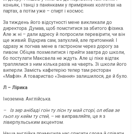
коньяк, і танці з панянками у приміряних колготах на
партах, а потім уже – спирт і космос.
За тиждень його відсутності мене викликали до
директора. Думав, щоб помститися за збитого фізика.
Але ж ні – дали адресу й попросили перевірити, чи він
ще живий. Відкрив сам, запухлий, але притомний. І
одразу ж погнав мене в гастроном через дорогу за
пивом. Обіцяв похмелитися і прийти завтра до школи,
бо постулати Максвела не ждуть. Але ці піке відтак
траплялися з ним кілька разів на чверть. Зі школи його
виперли. Замість кафетерію тепер там ресторан
«Мафія». А товариство «Знання» залишилося, де й було.
Л – Лірика
Іноземна. Англійська.
– Із зер анібаді гоін ту лісн ту май сторі, ол ебав зе
гьол ху кейм ту стей, –
не виправляйте, це я з
ліверпульським акцентом.
Наша англійка примусила нас списати слова й співати