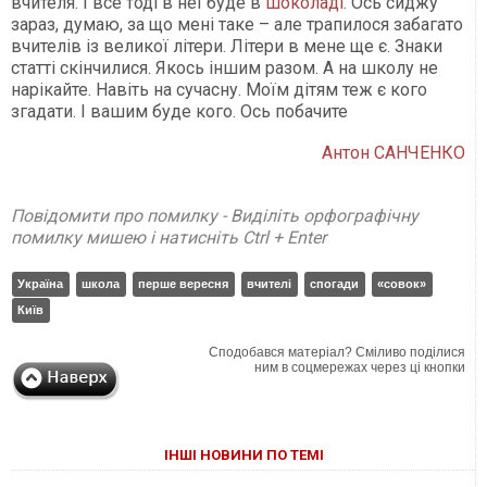
вчителя. І все тоді в неї буде в
шоколаді
. Ось сиджу
зараз, думаю, за що мені таке – але трапилося забагато
вчителів із великої літери. Літери в мене ще є. Знаки
статті скінчилися. Якось іншим разом. А на школу не
нарікайте. Навіть на сучасну. Моїм дітям теж є кого
згадати. І вашим буде кого. Ось побачите
Антон САНЧЕНКО
Повідомити про помилку - Виділіть орфографічну
помилку мишею і натисніть Ctrl + Enter
Україна
школа
перше вересня
вчителі
спогади
«совок»
Київ
Сподобався матеріал? Сміливо поділися
ним в соцмережах через ці кнопки
ІНШІ НОВИНИ ПО ТЕМІ