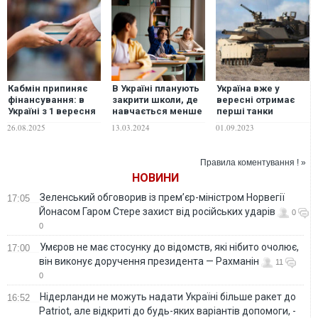
Кабмін припиняє
В Україні планують
Україна вже у
фінансування: в
закрити школи, де
вересні отримає
Україні з 1 вересня
навчається менше
перші танки
можуть закрити
45 дітей: що буде з
Abrams, – Politico
26.08.2025
13.03.2024
01.09.2023
школи, де
учнями та
навчається менше
вчителями.
ніж 45 дітей
Роз'яснення МОН
Правила коментування ! »
НОВИНИ
Зеленський обговорив із прем’єр-міністром Норвегії
17:05
Йонасом Гаром Стере захист від російських ударів
0
0
Умєров не має стосунку до відомств, які нібито очолює,
17:00
він виконує доручення президента — Рахманін
11
0
Нідерланди не можуть надати Україні більше ракет до
16:52
Patriot, але відкриті до будь-яких варіантів допомоги, -