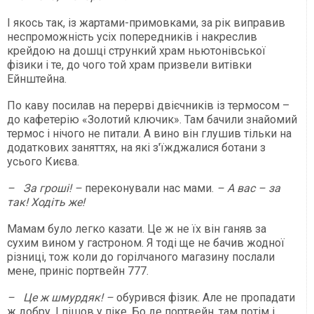
І якось так, із жартами-примовками, за рік виправив
неспроможність усіх попередників і накреслив
крейдою на дошці стрункий храм ньютонівської
фізики і те, до чого той храм призвели витівки
Ейнштейна.
По каву посилав на перерві двієчників із термосом –
до кафетерію «Золотий ключик». Там бачили знайомий
термос і нічого не питали. А вино він глушив тільки на
додаткових заняттях, на які з'їжджалися ботани з
усього Києва.
– За гроші! –
переконували нас мами.
– А вас – за
так! Ходіть же!
Мамам було легко казати. Це ж не їх він ганяв за
сухим вином у гастроном. Я тоді ще не бачив жодної
різниці, тож коли до горілчаного магазину послали
мене, приніс портвейн 777.
– Це ж шмурдяк! –
обурився фізик. Але не пропадати
ж добру. І ­пішов у піке. Бо де портвейн, там потім і