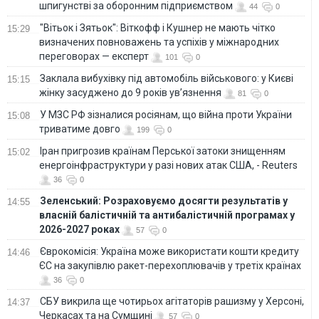
шпигунстві за оборонним підприємством
44
0
"Вітьок і Зятьок": Віткофф і Кушнер не мають чітко
15:29
визначених повноважень та успіхів у міжнародних
переговорах — експерт
101
0
Заклала вибухівку під автомобіль військового: у Києві
15:15
жінку засуджено до 9 років ув’язнення
81
0
У МЗС РФ зізналися росіянам, що війна проти України
15:08
триватиме довго
199
0
Іран пригрозив країнам Перської затоки знищенням
15:02
енергоінфраструктури у разі нових атак США, - Reuters
36
0
Зеленський: Розраховуємо досягти результатів у
14:55
власній балістичній та антибалістичній програмах у
2026-2027 роках
57
0
Єврокомісія: Україна може використати кошти кредиту
14:46
ЄС на закупівлю ракет-перехоплювачів у третіх країнах
36
0
СБУ викрила ще чотирьох агітаторів рашизму у Херсоні,
14:37
Черкасах та на Сумщині
57
0