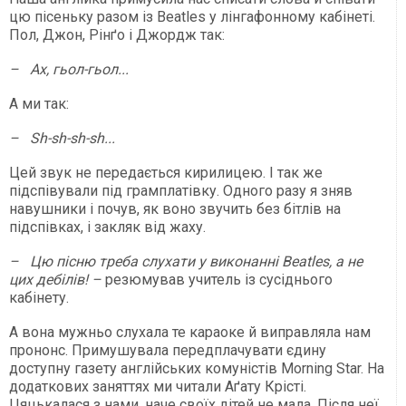
цю пісеньку разом із Beatles у лінгафонному кабінеті.
Пол, Джон, Рінґо і Джордж так:
– Ах, гьол-гьол...
А ми так:
– Sh-sh-sh-sh...
Цей звук не передається кирилицею. І так же
підспівували під грамплатівку. Одного разу я зняв
навушники і почув, як воно звучить без бітлів на
підспівках, і закляк від жаху.
– Цю пісню треба слухати у виконанні Beatles, а не
цих дебілів! –
резюмував учитель із сусіднього
кабінету.
А вона мужньо слухала те караоке й виправляла нам
прононс. Примушувала передплачувати єдину
доступну газету англійських комуністів Morning Star. На
додаткових заняттях ми читали Аґату Крісті.
Цяцькалася з нами, наче своїх дітей не мала. Після неї