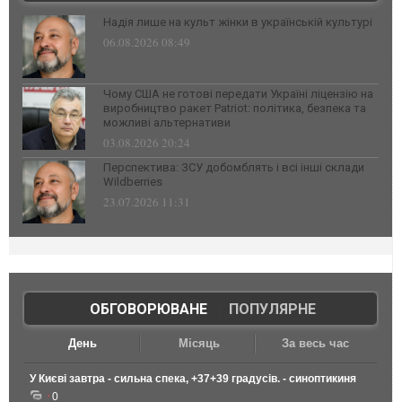
Надія лише на культ жінки в українській культурі
06.08.2026 08:49
Чому США не готові передати Україні ліцензію на
виробництво ракет Patriot: політика, безпека та
можливі альтернативи
03.08.2026 20:24
Перспектива: ЗСУ добомблять і всі інші склади
Wildberries
23.07.2026 11:31
ОБГОВОРЮВАНЕ
|
ПОПУЛЯРНЕ
День
Місяць
За весь час
У Києві завтра - сильна спека, +37+39 градусів. - синоптикиня
0