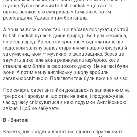
в учнів був класичний british english – це вже ті
однокласники, хто емігрував у Гамерику, потім
розповідали. Удавали там британців.
А вона за весь совок так і не поїхала послухати, як той
british english лунає в дикій природі. Бо була невиїзна,
як весь народ. Увесь той прононс – від платівок, що
подолали залізну завісу стараннями нашого фізрука й
за сумісництвом – музичного фарцовщика. Зараз це
звучить дико, але вона ризикувала кар'єрою, коли
ставила нам бітлів із фарцового диску. Не на часі були
вони. А потім нашу англійську школу зробили
загальноосвітньою. ­Поліглоти теж були вже не на часі.
Про смерть своєї англійки довідався із запізненням на
три роки. І зрозумів, що отак не знав, і продовжував
час од часу спілкуватися з нею подумки. Англійською,
звісно. Щоб не забувати.
В - Вчителі
Кажуть, для людини достатньо одного справжнього