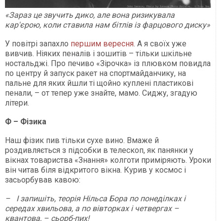
«Зараз це звучить дико, але вона ризикувала
кар'єрою, коли ставила нам бітлів із фарцового диску»
У повітрі запахло
першим вересня
. А я своїх уже
вивчив. Ніяких пеналів і зошитів – тільки шкільне
ностальджі. Про печиво «Зірочка» із плювком повидла
по центру й запуск ракет на спортмайданчику, на
пальне для яких йшли ті щойно куплені пластикові
пенали, – от тепер уже знайте, мамо. Сиджу, згадую
літери.
Ф – Фізика
Наш фізик пив тільки сухе вино. Вмаже й
роздивляється з підсобки в телескоп, як панянки у
вікнах товариства «Знання» колготи приміряють. Уроки
він читав біля відкритого вікна. Курив у космос і
засьорбував кавою:
– І запишіть, теорія Нільса Бора по понеділках і
середах хвильова, а по вівторках і четвергах –
квантова, – сьорб-пих!