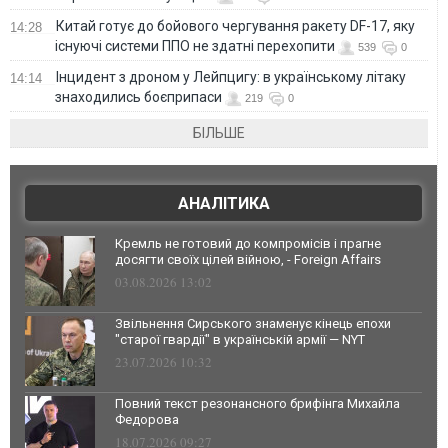
Китай готує до бойового чергування ракету DF-17, яку
14:28
існуючі системи ППО не здатні перехопити
539
0
Інцидент з дроном у Лейпцигу: в українському літаку
14:14
знаходились боєприпаси
219
0
БІЛЬШЕ
АНАЛІТИКА
Кремль не готовий до компромісів і прагне
досягти своїх цілей війною, - Foreign Affairs
03.08.2026 13:02
Звільнення Сирського знаменує кінець епохи
"старої гвардії" в українській армії — NYT
23.07.2026 10:32
Повний текст резонансного брифінга Михайла
Федорова
18.07.2026 09:27