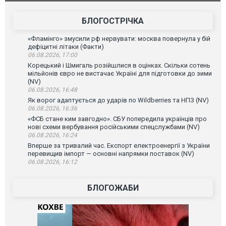
атаку. ВІДЕО
БЛОГОСТРІЧКА
«Фламінго» змусили рф нервувати: москва повернула у бій
дефіцитні літаки (Факти)
06.08.2026, 17:00
Корецький і Шмигаль розійшлися в оцінках. Скільки сотень
мільйонів євро не вистачає Україні для підготовки до зими
(NV)
06.08.2026, 16:48
Як ворог адаптується до ударів по Wildberries та НПЗ (NV)
06.08.2026, 16:36
«ФСБ стане ким завгодно». СБУ попередила українців про
нові схеми вербування російськими спецслужбами (NV)
06.08.2026, 16:24
Вперше за тривалий час. Експорт електроенергії з України
перевищив імпорт — основні напрямки поставок (NV)
06.08.2026, 16:12
БЛОГОЖАБИ