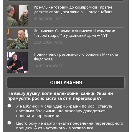
Кремль не готовий до компромісів і прагне
досягти своїх цілей війною, - Foreign Affairs
03.08.2026 13:02
Звільнення Сирського знаменує кінець епохи
"старої гвардії" в українській армії — NYT
23.07.2026 10:32
Повний текст резонансного брифінга Михайла
Федорова
18.07.2026 09:27
ОПИТУВАННЯ
На вашу думку, коли далекобійні санкції України
примусять росію сісти за стіл переговорів?
У найближчі місяці удари України по росії стануть
настільки болючими, що агресору доведеться
поновити перемовини
Цього року не варто чекати поновлення переговорного
процесу. А от наступного - можливо все