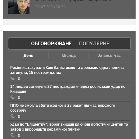
22.07.2026 20:36
ОБГОВОРЮВАНЕ
|
ПОПУЛЯРНЕ
День
Місяць
За весь час
Росіяни атакували Київ балістикою та дронами: одна людина
загинула, 15 постраждалих
0
14 людей загинули, 27 постраждали через російський удар по
Київщині
0
ППО не змогла збити жодної із 28 ракет під час ворожого
обстрілу
0
Удар по "Епіцентру": ворог знищив ключові логістичні центри та
завод з виробництв керамічної плитки
0