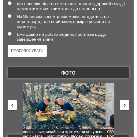
рф навпаки піде на ескалацію попри здоровий глузд і
намагатиметься триматися до останнього
Найближчим часом росія може погодитись на
переговори, але серйозних намірів росіяни не
матимуть
Вже давно не роблю жодних прогнозів щодо
завершення війни
ФОТО
и козуленя
СБУ за сприяння Нацполіції та правоохоронців
Росіяни ат
ї пожежі у
Болгарії затримала міжнародного наркобарона.
одна людин