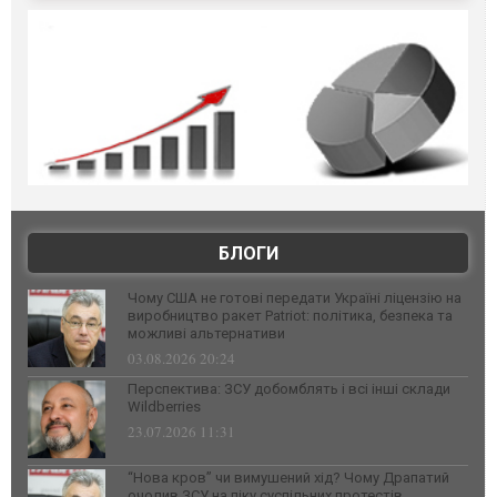
БЛОГИ
Чому США не готові передати Україні ліцензію на
виробництво ракет Patriot: політика, безпека та
можливі альтернативи
03.08.2026 20:24
Перспектива: ЗСУ добомблять і всі інші склади
Wildberries
23.07.2026 11:31
“Нова кров” чи вимушений хід? Чому Драпатий
очолив ЗСУ на піку суспільних протестів