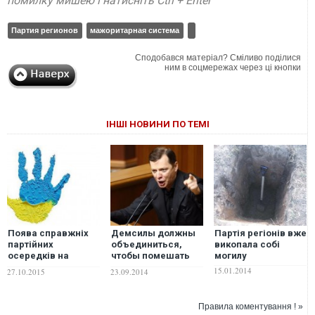
помилку мишею і натисніть Ctrl + Enter
Партия регионов
мажоритарная система
Сподобався матеріал? Сміливо поділися
ним в соцмережах через ці кнопки
ІНШІ НОВИНИ ПО ТЕМІ
Поява справжніх
Демсилы должны
Партія регіонів вже
партійних
объединиться,
викопала собі
осередків на
чтобы помешать
могилу
місцях посуне
предателям
15.01.2014
27.10.2015
23.09.2014
пусті політпроекти
победить в округах
під лідера – думка
- Ляшко
Правила коментування ! »