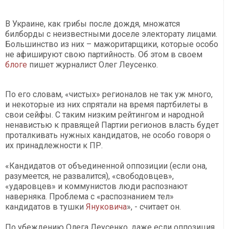
В Украине, как грибы после дождя, множатся
билборды с неизвестными доселе электорату лицами.
Большинство из них – мажоритарщики, которые особо
не афишируют свою партийность. Об этом в своем
блоге
пишет журналист Олег Леусенко.
По его словам, «чистых» регионалов не так уж много,
и некоторые из них спрятали на время партбилеты в
свои сейфы. С таким низким рейтингом и народной
ненавистью к правящей Партии регионов власть будет
проталкивать нужных кандидатов, не особо говоря о
их принадлежности к ПР.
«Кандидатов от объединенной оппозиции (если она,
разумеется, не развалится), «свободовцев»,
«ударовцев» и коммунистов люди распознают
наверняка. Проблема с «распознанием тел»
кандидатов в тушки
Януковича
», - считает он.
По убеждению Олега Леусенко, даже если оппозиция