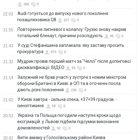
306
0
Audi готується до випуску нового покоління
22:02
позашляховика Q8
157
0
Повторення липневого колапсу: Грузію знову накрив
21:55
тотальний блекаут, причини розслідують
85
0
У суді Стефанішина заплакала: яку заставу просить
21:43
прокуратура
973
0
Мудрик провів перший матч за "Челсі" після допінгової
21:32
дискваліфікації. ВІДЕО
93
0
Залужний не брав участі у зустрічі з новим міністром
21:14
оборони Британії в Києві: в ОП та в оточенні посла
дають різні пояснення
230
0
У Києві завтра - сильна спека, +37+39 градусів. -
21:02
синоптикиня
59
0
Україна та Польща погодили наступні кроки щодо
20:53
ексгумацій: у Львові підбили підсумки виконання
домовленостей
92
0
Витік аміаку у Голосіївському районі Києва
20:42