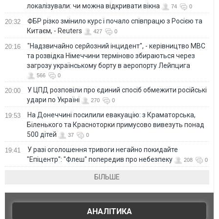
локалізували: чи можна відкривати вікна
74
0
ФБР різко змінило курс і почало співпрацю з Росією та
20:32
Китаєм, - Reuters
427
0
"Надзвичайно серйозний інцидент", - керівництво МВС
20:16
та розвідка Німеччини терміново збираються через
загрозу українському борту в аеропорту Лейпцига
566
0
У ЦПД розповіли про єдиний спосіб обмежити російські
20:00
удари по Україні
270
0
На Донеччині посилили евакуацію: з Краматорська,
19:53
Біленького та Красноторки примусово вивезуть понад
500 дітей
37
0
У разі оголошення тривоги негайно покидайте
19:41
"Епіцентр": "Флеш" попередив про небезпеку
208
0
БІЛЬШЕ
АНАЛІТИКА