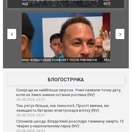
ВІДЕО
ФОТО
перемоги
Мудрик провів перший матч за "Челсі" після
Українські
допінгової дискваліфікації. ВІДЕО
під час лік
Франції
БЛОГОСТРІЧКА
Сонце ще не найбільша загроза. Учені назвали точну дату,
коли на Землі зникне остання рослина (NV)
06.08.2026, 05:31
Тінь рятує більше, ніж технології. Прості звички, які
захищають батарею електрокара влітку (NV)
06.08.2026, 05:01
Слоників шкода. Влада Кенії розслідує таємничу смерть 15
тварин у національному парку (NV)
06.08.2026, 04:31