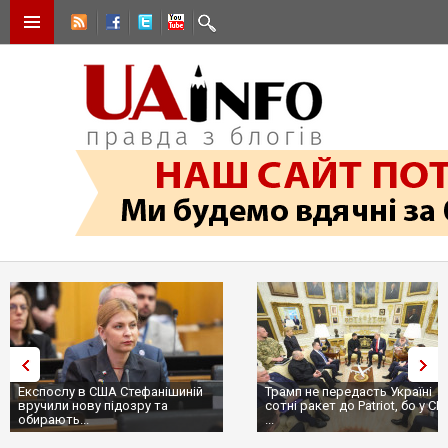
Експослу в США Стефанішиній
Трамп не передасть Україні
вручили нову підозру та
сотні ракет до Patriot, бо у С
обирають...
...