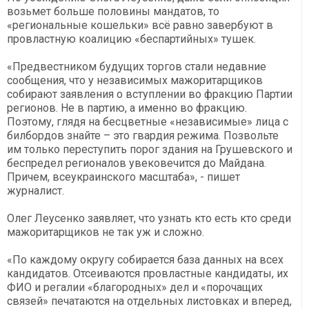
возьмет больше половины мандатов, то
«региональные кошельки» всё равно завербуют в
провластную коалицию «беспартийных» тушек.
«Предвестником будущих торгов стали недавние
сообщения, что у независимых мажоритарщиков
собирают заявления о вступлении во фракцию Партии
регионов. Не в партию, а именно во фракцию.
Поэтому, глядя на бесцветные «независимые» лица с
билбордов знайте – это гвардия режима. Позвольте
им только переступить порог здания на Грушевского и
беспредел регионалов увековечится до Майдана.
Причем, всеукраинского масштаба», - пишет
журналист.
Олег Леусенко заявляет, что узнать кто есть кто среди
мажоритарщиков не так уж и сложно.
«По каждому округу собирается база данных на всех
кандидатов. Отсеиваются провластные кандидаты, их
ФИО и регалии «благородных» дел и «порочащих
связей» печатаются на отдельных листовках и вперед,