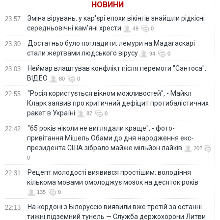
НОВИНИ
Зміна вірувань: у кар'єрі епохи вікінгів знайшли рідкісні
23:57
середньовічні кам’яні хрести
49
0
Достатньо було погладити: лемури на Мадагаскарі
23:30
стали жертвами людського вірусу
94
0
Неймар влаштував конфлікт після перемоги "Сантоса".
23:03
ВІДЕО
80
0
"Росія користується вікном можливостей", - Майкл
22:55
Кларк заявив про критичний дефіцит протибалістичних
ракет в Україні
87
0
"65 років ніколи не виглядали краще", - фото-
22:42
привітання Мішель Обами до дня народження екс-
президента США зібрало майже мільйон лайків
202
0
Рецепт молодості виявився простішим: володіння
22:31
кількома мовами омолоджує мозок на десяток років
135
0
На кордоні з Білоруссю виявили вже третій за останні
22:13
тижні підземний тунель — Служба держохорони Литви