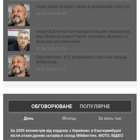
Надія лише на культ жінки в українській культурі
06.08.2026 08:49
Чому США не готові передати Україні ліцензію на
виробництво ракет Patriot: політика, безпека та
можливі альтернативи
03.08.2026 20:24
Перспектива: ЗСУ добомблять і всі інші склади
Wildberries
23.07.2026 11:31
ОБГОВОРЮВАНЕ
|
ПОПУЛЯРНЕ
День
Місяць
За весь час
За 2000 кілометрів від кордону з Україною: в Єкатеринбурзі
після атаки дронів загорівся склад Wildberries. ФОТО. ВІДЕО