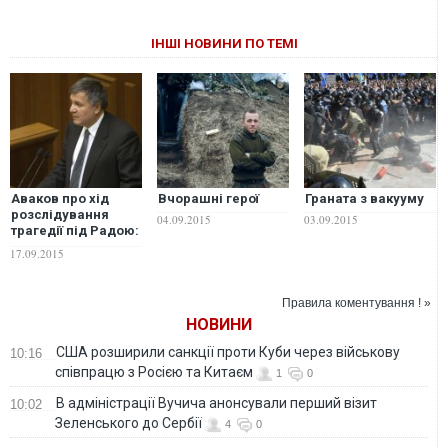
ІНШІ НОВИНИ ПО ТЕМІ
Аваков про хід
Вчорашні герої
Граната з вакууму
розслідування
04.09.2015
03.09.2015
трагедії під Радою:
"Масові безлади
17.09.2015
були об'єднані
одним злочинним
задумом"
Правила коментування ! »
НОВИНИ
США розширили санкції проти Куби через військову
10:16
співпрацю з Росією та Китаєм
1
0
В адміністрації Вучича анонсували перший візит
10:02
Зеленського до Сербії
4
0