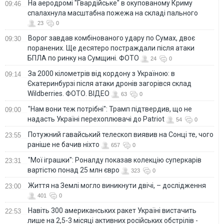
На аеродромі "Гвардійське" в окупованому Криму
09:46
спалахнула масштабна пожежа на складі пального
23
0
Ворог завдав комбінованого удару по Сумах, двоє
09:30
поранених. Ще десятеро постраждали після атаки
БПЛА по ринку на Сумщині. ФОТО
24
0
За 2000 кілометрів від кордону з Україною: в
09:14
Єкатеринбурзі після атаки дронів загорівся склад
Wildberries. ФОТО. ВІДЕО
63
0
"Нам вони теж потрібні": Трамп підтвердив, що не
09:00
надасть Україні перехоплювачі до Patriot
54
0
Потужний гавайський телескоп виявив на Сонці те, чого
23:55
раніше не бачив ніхто
657
0
"Мої іграшки": Роналду показав колекцію суперкарів
23:31
вартістю понад 25 млн євро
323
0
Життя на Землі могло виникнути двічі, – дослідження
23:00
401
0
Навіть 300 американських ракет Україні вистачить
22:53
лише на 2,5-3 місяці активних російських обстрілів -