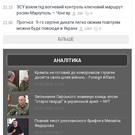
ЗСУ взяли під вогневий контроль ключовий маршрут
21:15
росіян Маріуполь — Чонгар
256
0
Прогноз: 9-го серпня дихати легко свіжим повітрям
21:00
можна буде повсюди в Україні
1263
0
БІЛЬШЕ
АНАЛІТИКА
Кремль не готовий до компромісів і прагне
досягти своїх цілей війною, - Foreign Affairs
03.08.2026 13:02
Звільнення Сирського знаменує кінець епохи
"старої гвардії" в українській армії — NYT
23.07.2026 10:32
Повний текст резонансного брифінга Михайла
Федорова
18.07.2026 09:27