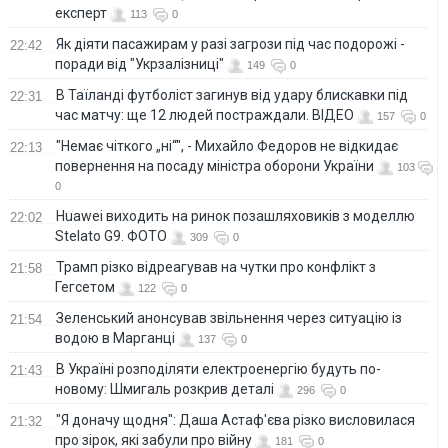
експерт
113
0
Як діяти пасажирам у разі загрози під час подорожі -
22:42
поради від "Укрзалізниці"
149
0
В Таїланді футболіст загинув від удару блискавки під
22:31
час матчу: ще 12 людей постраждали. ВІДЕО
157
0
"Немає чіткого „ні“", - Михайло Федоров не відкидає
22:13
повернення на посаду міністра оборони України
103
0
Huawei виходить на ринок позашляховиків з моделлю
22:02
Stelato G9. ФОТО
309
0
Трамп різко відреагував на чутки про конфлікт з
21:58
Гегсетом
122
0
Зеленський анонсував звільнення через ситуацію із
21:54
водою в Марганці
137
0
В Україні розподіляти електроенергію будуть по-
21:43
новому: Шмигаль розкрив деталі
296
0
"Я доначу щодня": Даша Астаф'єва різко висловилася
21:32
про зірок, які забули про війну
181
0