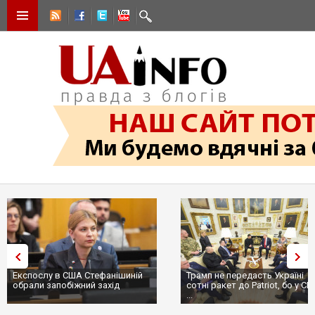
Експослу в США Стефанішиній
Трамп не передасть Україні
обрали запобіжний захід
сотні ракет до Patriot, бо у С
...