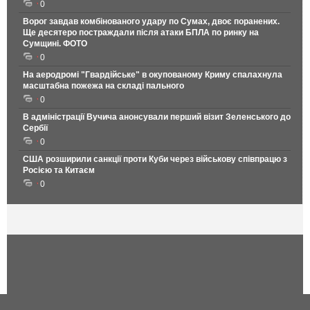
0
Ворог завдав комбінованого удару по Сумах, двоє поранених.
Ще десятеро постраждали після атаки БПЛА по ринку на
Сумщині. ФОТО
0
На аеродромі "Гвардійське" в окупованому Криму спалахнула
масштабна пожежа на складі пального
0
В адміністрації Вучича анонсували перший візит Зеленського до
Сербії
0
США розширили санкції проти Куби через військову співпрацю з
Росією та Китаєм
0