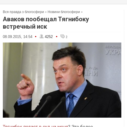
Вся правда з блогосфери
»
Новини блогосфери
»
Аваков пообещал Тягнибоку
встречный иск
•
•
08.09.2015, 14:54
4252
2
Тягнибок
подает в суд на меня
? Это более