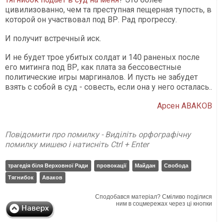
цивилизованно, чем та преступная пещерная тупость, в
которой он участвовал под ВР. Рад прогрессу.
И получит встречный иск.
И не будет трое убитых солдат и 140 раненых после
его митинга под ВР, как плата за бессовестные
политические игры маргиналов. И пусть не забудет
взять с собой в суд - совесть, если она у него осталась..
Арсен АВАКОВ
Повідомити про помилку - Виділіть орфографічну
помилку мишею і натисніть Ctrl + Enter
трагедія біля Верховної Ради
провокації
Майдан
Свобода
Тягнибок
Аваков
Сподобався матеріал? Сміливо поділися
ним в соцмережах через ці кнопки