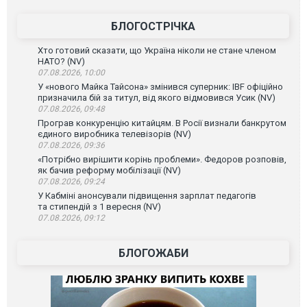
постраждали. ВІДЕО
БЛОГОСТРІЧКА
Хто готовий сказати, що Україна ніколи не стане членом
НАТО? (NV)
07.08.2026, 10:00
У «нового Майка Тайсона» змінився суперник: IBF офіційно
призначила бій за титул, від якого відмовився Усик (NV)
07.08.2026, 09:48
Програв конкуренцію китайцям. В Росії визнали банкрутом
єдиного виробника телевізорів (NV)
07.08.2026, 09:36
«Потрібно вирішити корінь проблеми». Федоров розповів,
як бачив реформу мобілізації (NV)
07.08.2026, 09:24
У Кабміні анонсували підвищення зарплат педагогів
та стипендій з 1 вересня (NV)
07.08.2026, 09:12
БЛОГОЖАБИ