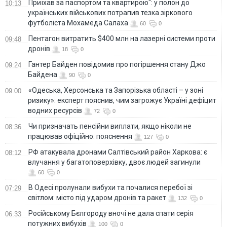
Приїхав за паспортом та квартирою": у полон до
10:13
українських військових потрапив тезка зіркового
футболіста Мохамеда Салаха
60
0
Пентагон витратить $400 млн на лазерні системи проти
09:48
дронів
18
0
Гантер Байден повідомив про погіршення стану Джо
09:24
Байдена
90
0
«Одеська, Херсонська та Запорізька області – у зоні
09:00
ризику»: експерт пояснив, чим загрожує Україні дефіцит
водних ресурсів
72
0
Чи призначать пенсійни виплати, якщо ніколи не
08:36
працював офіційно: пояснення
127
0
РФ атакувала дронами Салтівський район Харкова: є
08:12
влучання у багатоповерхівку, двоє людей загинули
60
0
В Одесі пролунали вибухи та почалися перебої зі
07:29
світлом: місто під ударом дронів та ракет
132
0
Російському Бєлгороду вночі не дала спати серія
06:33
потужних вибухів
100
0