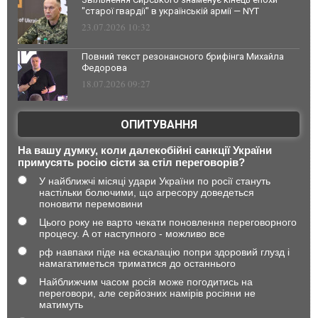
"старої гвардії" в українській армії — NYT
23.07.2026 10:32
Повний текст резонансного брифінга Михайла
Федорова
18.07.2026 09:27
ОПИТУВАННЯ
На вашу думку, коли далекобійні санкції України
примусять росію сісти за стіл переговорів?
У найближчі місяці удари України по росії стануть
настільки болючими, що агресору доведеться
поновити перемовини
Цього року не варто чекати поновлення переговорного
процесу. А от наступного - можливо все
рф навпаки піде на ескалацію попри здоровий глузд і
намагатиметься триматися до останнього
Найближчим часом росія може погодитись на
переговори, але серйозних намірів росіяни не
матимуть