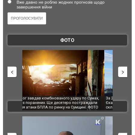
Вже давно не роблю жодних прогнозів щодо
завершення війни
ФОТО
по Сумах,
За 2000 кілометрів від кордону з Україною: в
"Мої іграш
траждали
Єкатеринбурзі після атаки дронів загорівся
суперкарів
ВІДЕО
ині. ФОТО
склад Wildberries. ФОТО. ВІДЕО