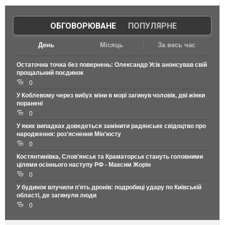
ОБГОВОРЮВАНЕ
|
ПОПУЛЯРНЕ
День
Місяць
За весь час
Остаточна точка без повернень: Олександр Усік анонсував свій
прощальний поєдинок
0
У Коблевому через вибух міни в морі загинув чоловік, дві жінки
поранені
0
У яких випадках доведеться замінити радянське свідоцтво про
народження: роз'яснення Мін'юсту
0
Костянтинівка, Слов'янськ та Краматорськ стануть головними
цілями осіннього наступу РФ - Максим Жорін
0
У будинок влучили п'ять дронів: подробиці удару по Київській
області, де загинули люди
0