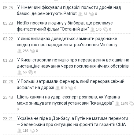
У Німеччині фіксували підозрілі польоти дронів над
05:25
базою, де ремонтують Patriot
61
0
Netflix поселив людину у білборді, що рекламує
03:28
фантастичний фільм "Останній дім"
145
0
У яких випадках доведеться замінити радянське
02:22
свідоцтво про народження: роз'яснення Мін'юсту
288
0
У Києві створили петицію про переведення всіх шкіл на
01:28
дистанціне навчання через посилення нічних обстрілів
56
0
У Польщі затримали фермера, який переорав свіжий
00:26
асфальт на дорозі
510
0
Шість хвилин на удар: експерт розповів, як Україна
23:48
може знищувати пускові установки "Іскандерів"
1248
0
Україна не піде з Донбасу, а Путін не матиме перемоги
23:21
— Зеленський про ситуацію на фронті та гарантії США
119
0