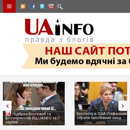
Експослу в США Стефанішині
Підбірка блогожаб та
обрали запобіжний захід
фотоприколів від UAINFO за 7
серпня