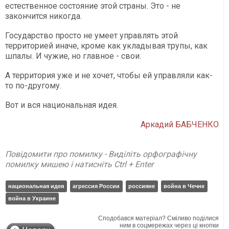
естественное состояние этой страны. Это - не
закончится никогда.
Государство просто не умеет управлять этой
территорией иначе, кроме как укладывая трупы, как
шпалы. И чужие, но главное - свои.
А территория уже и не хочет, чтобы ей управляли как-
то по-другому.
Вот и вся национальная идея.
Аркадий БАБЧЕНКО
Повідомити про помилку - Виділіть орфографічну
помилку мишею і натисніть Ctrl + Enter
национальная идея
агрессия России
россияне
война в Чечне
война в Украине
Сподобався матеріал? Сміливо поділися
ним в соцмережах через ці кнопки