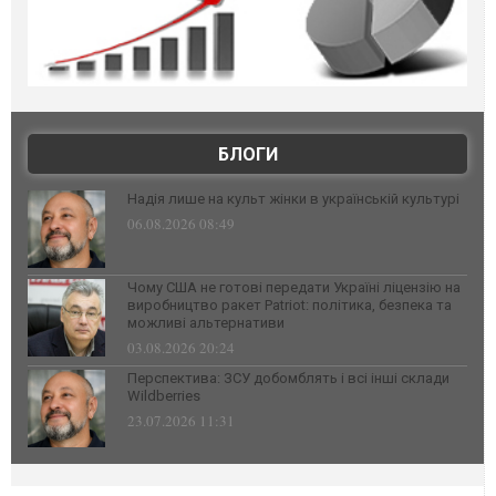
БЛОГИ
Надія лише на культ жінки в українській культурі
06.08.2026 08:49
Чому США не готові передати Україні ліцензію на
виробництво ракет Patriot: політика, безпека та
можливі альтернативи
03.08.2026 20:24
Перспектива: ЗСУ добомблять і всі інші склади
Wildberries
23.07.2026 11:31