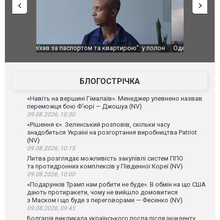
": у полон
Одесу накрила потужна злива з градом та
Вже вивели 
в тезка
ураганним вітром
позашляхов
лаха
БЛОГОСТРІЧКА
«Навіть на вершині Гімалаїв». Менеджер упевнено назвав
переможця бою Ф’юрі — Джошуа (NV)
09.08.2026, 10:30
«Рішення є». Зеленський розповів, скільки часу
знадобиться Україні на розгортання виробництва Patriot
(NV)
09.08.2026, 10:15
Литва розглядає можливість закупівлі систем ППО
та протидронних комплексів у Південної Кореї (NV)
09.08.2026, 10:00
«Подарунків Трамп нам робити не буде». В обмін на що США
дають протиракети, чому не вийшло домовитися
з Маском і що буде з переговорами — Фесенко (NV)
09.08.2026, 09:45
Болгарія викликала українського посла після інциденту