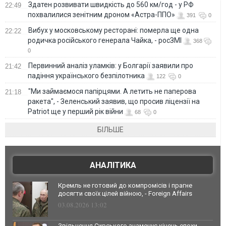
Здатен розвивати швидкість до 560 км/год - у РФ
22:49
похвалилися зенітним дроном «Астра-ППО»
391
0
Вибух у московському ресторані: померла ще одна
22:22
родичка російського генерала Чайка, - росЗМІ
368
0
Первинний аналіз уламків: у Болгарії заявили про
21:42
падіння українського безпілотника
122
0
"Ми займаємося папірцями. А летить не паперова
21:18
ракета", - Зеленський заявив, що просив ліцензії на
Patriot ще у перший рік війни
68
0
БІЛЬШЕ
АНАЛІТИКА
Кремль не готовий до компромісів і прагне
досягти своїх цілей війною, - Foreign Affairs
03.08.2026 13:02
Звільнення Сирського знаменує кінець епохи