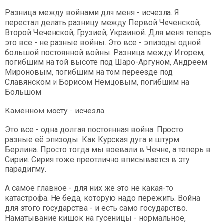
Разница между войнами для меня - исчезла. Я
перестал делать разницу между Первой Чеченской,
Второй Чеченской, Грузией, Украиной. Для меня теперь
это все - не разные войны. Это все - эпизоды одной
большой постоянной войны. Разница между Игорем,
погибшим на той высоте под Шаро-Аргуном, Андреем
Мироновым, погибшим на том переезде под
Славянском и Борисом Немцовым, погибшим на
Большом
Каменном мосту - исчезла.
Это все - одна долгая постоянная война. Просто
разные её эпизоды. Как Курская дуга и штурм
Берлина. Просто тогда мы воевали в Чечне, а теперь в
Сирии. Сирия тоже преотлично вписывается в эту
парадигму.
А самое главное - для них же это не какая-то
катастрофа. Не беда, которую надо пережить. Война
для этого государства - и есть само государство.
Наматывание кишок на гусеницы - нормальное,