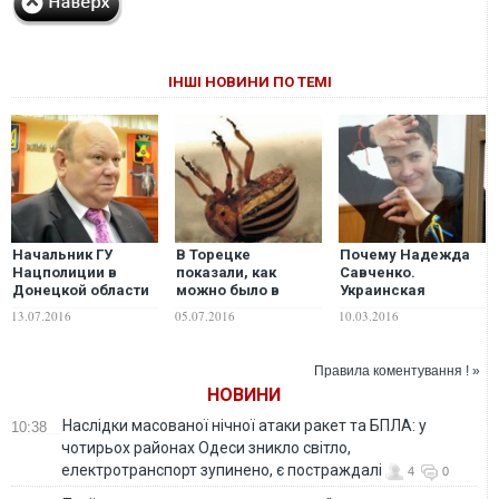
ІНШІ НОВИНИ ПО ТЕМІ
Начальник ГУ
В Торецке
Почему Надежда
Нацполиции в
показали, как
Савченко.
Донецкой области
можно было в
Украинская
обвинил торецкую
корне пресечь
лётчица стала
13.07.2016
05.07.2016
10.03.2016
местную власть в
российскую
национальной
коллаборационизме
агрессию на
героиней и
Донбассе –
символом Украины
Правила коментування ! »
Казанский
НОВИНИ
Наслідки масованої нічної атаки ракет та БПЛА: у
10:38
чотирьох районах Одеси зникло світло,
електротранспорт зупинено, є постраждалі
4
0