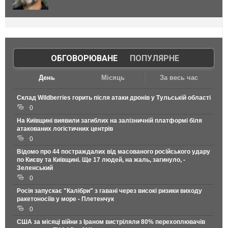
ОБГОВОРЮВАНЕ
|
ПОПУЛЯРНЕ
День
Місяць
За весь час
Склад Wildberries горить після атаки дронів у Тульській області
0
На Київщині виявили загиблих на залізничній платформі біля
атакованих логістичних центрів
0
Відомо про 44 постраждалих від масованого російського удару
по Києву та Київщині. Ще 17 людей, на жаль, загинуло, -
Зеленський
0
Росія запускає "Калібри" з гавані через високі ризики виходу
ракетоносіїв у море - Плетенчук
0
США за місяці війни з Іраном вистріляли 80% перехоплювачів