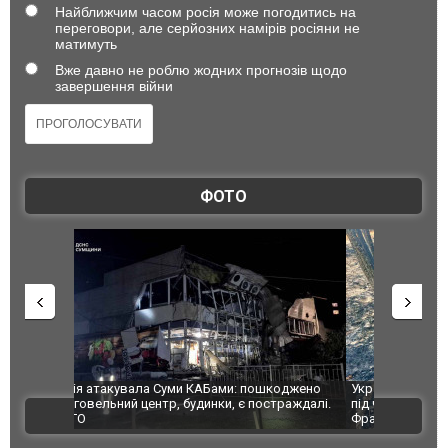
Найближчим часом росія може погодитись на
переговори, але серйозних намірів росіяни не
матимуть
Вже давно не роблю жодних прогнозів щодо
завершення війни
ФОТО
шкоджено
Українські надзвичайники врятували козуленя
СБУ за спр
траждалі.
під час ліквідації масштабної лісової пожежі у
Болгарії з
ВІДЕО
Франції
ФОТО