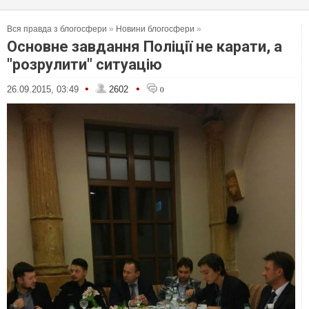
Вся правда з блогосфери
»
Новини блогосфери
»
Основне завдання Поліції не карати, а
"розрулити" ситуацію
•
•
26.09.2015, 03:49
2602
0