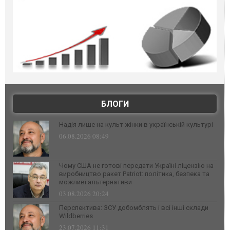
БЛОГИ
Надія лише на культ жінки в українській культурі
06.08.2026 08:49
Чому США не готові передати Україні ліцензію на
виробництво ракет Patriot: політика, безпека та
можливі альтернативи
03.08.2026 20:24
Перспектива: ЗСУ добомблять і всі інші склади
Wildberries
23.07.2026 11:31