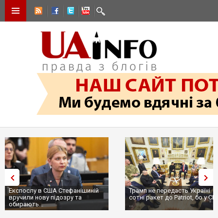
Експослу в США Стефанішиній
Трамп не передасть Україні
вручили нову підозру та
сотні ракет до Patriot, бо у С
обирають...
...