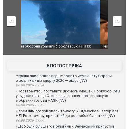
й НПЗ:
Неймар влаштував конфлікт після перемоги
Мудрик про
ймасштабнішу
"Сантоса". ВІДЕО
допінгової 
БЛОГОСТРІЧКА
Україна завоювала перше золото чемпіонату Європи
з водних видів спорту-2026 — відео (NV)
06.08.2026, 09:24
«Постарайтесь поставити якомога менше». Прокурор САП
у суді заявив, що Стефанішина впливала на конкурс
з обрання голови НАЗК (NV)
06.08.2026, 09:12
Перед цим оголошували тривогу. У Підмосков'ї загорівся
НДІ Роскосмосу, причетний до розробок балістики (NV)
06.08.2026, 09:00
«Щоб були більш зговірливими». Зеленський припустив,