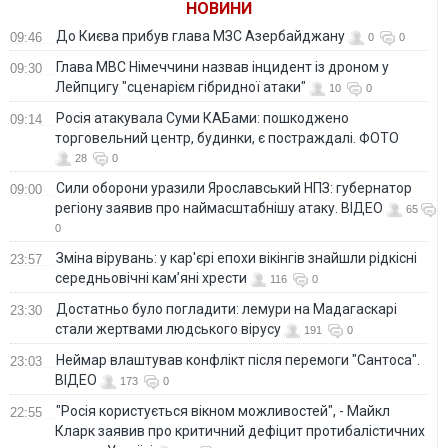
НОВИНИ
ВИДЕО
До Києва прибув глава МЗС Азербайджану
09:46
0
0
Глава МВС Німеччини назвав інцидент із дроном у
09:30
Лейпцигу "сценарієм гібридної атаки"
10
0
Росія атакувала Суми КАБами: пошкоджено
09:14
торговельний центр, будинки, є постраждалі. ФОТО
28
0
Сили оборони уразили Ярославський НПЗ: губернатор
09:00
регіону заявив про наймасштабнішу атаку. ВІДЕО
65
0
Зміна вірувань: у кар'єрі епохи вікінгів знайшли рідкісні
23:57
середньовічні кам’яні хрести
116
0
Достатньо було погладити: лемури на Мадагаскарі
23:30
стали жертвами людського вірусу
191
0
Неймар влаштував конфлікт після перемоги "Сантоса".
23:03
ВІДЕО
173
0
"Росія користується вікном можливостей", - Майкл
22:55
Кларк заявив про критичний дефіцит протибалістичних