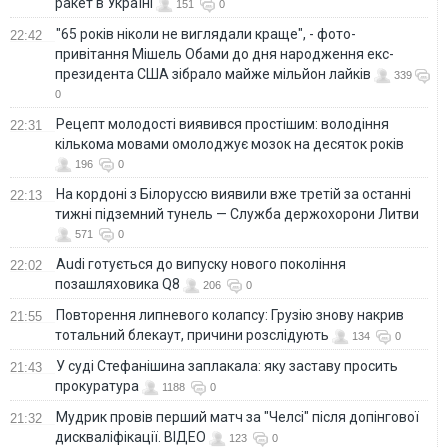
ракет в Україні
151
0
"65 років ніколи не виглядали краще", - фото-
22:42
привітання Мішель Обами до дня народження екс-
президента США зібрало майже мільйон лайків
339
0
Рецепт молодості виявився простішим: володіння
22:31
кількома мовами омолоджує мозок на десяток років
196
0
На кордоні з Білоруссю виявили вже третій за останні
22:13
тижні підземний тунель — Служба держохорони Литви
571
0
Audi готується до випуску нового покоління
22:02
позашляховика Q8
206
0
Повторення липневого колапсу: Грузію знову накрив
21:55
тотальний блекаут, причини розслідують
134
0
У суді Стефанішина заплакала: яку заставу просить
21:43
прокуратура
1188
0
Мудрик провів перший матч за "Челсі" після допінгової
21:32
дискваліфікації. ВІДЕО
123
0