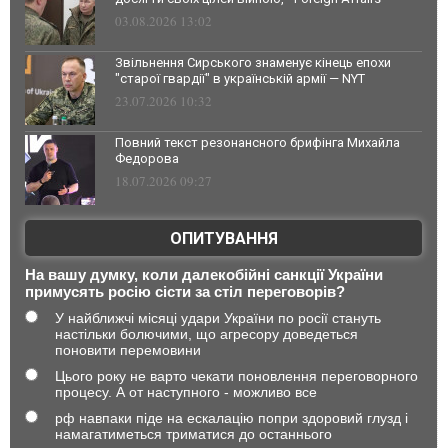
03.08.2026 13:02
Звільнення Сирського знаменує кінець епохи
"старої гвардії" в українській армії — NYT
23.07.2026 10:32
Повний текст резонансного брифінга Михайла
Федорова
18.07.2026 09:27
ОПИТУВАННЯ
На вашу думку, коли далекобійні санкції України
примусять росію сісти за стіл переговорів?
У найближчі місяці удари України по росії стануть
настільки болючими, що агресору доведеться
поновити перемовини
Цього року не варто чекати поновлення переговорного
процесу. А от наступного - можливо все
рф навпаки піде на ескалацію попри здоровий глузд і
намагатиметься триматися до останнього