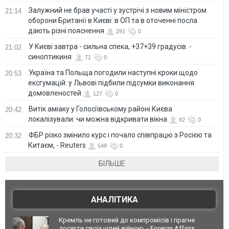
Залужний не брав участі у зустрічі з новим міністром
21:14
оборони Британії в Києві: в ОП та в оточенні посла
дають різні пояснення
291
0
У Києві завтра - сильна спека, +37+39 градусів. -
21:02
синоптикиня
71
0
Україна та Польща погодили наступні кроки щодо
20:53
ексгумацій: у Львові підбили підсумки виконання
домовленостей
127
0
Витік аміаку у Голосіївському районі Києва
20:42
локалізували: чи можна відкривати вікна
82
0
ФБР різко змінило курс і почало співпрацю з Росією та
20:32
Китаєм, - Reuters
548
0
БІЛЬШЕ
АНАЛІТИКА
Кремль не готовий до компромісів і прагне
досягти своїх цілей війною, - Foreign Affairs