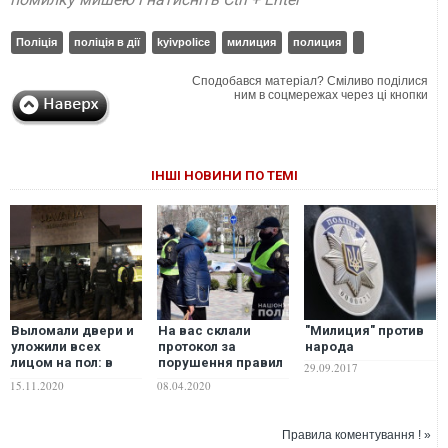
Поліція
поліція в дії
kyivpolice
милиция
полиция
Сподобався матеріал? Сміливо поділися
ним в соцмережах через ці кнопки
ІНШІ НОВИНИ ПО ТЕМІ
Выломали двери и
На вас склали
"Милиция" против
уложили всех
протокол за
народа
лицом на пол: в
порушення правил
29.09.2017
Киеве полиция
карантину? Не
15.11.2020
08.04.2020
пошла на штурм
сперечайтеся з
ресторана "Гавана"
поліцією – поради
из-за его работы в
адвоката
Правила коментування ! »
карантин. ФОТО.