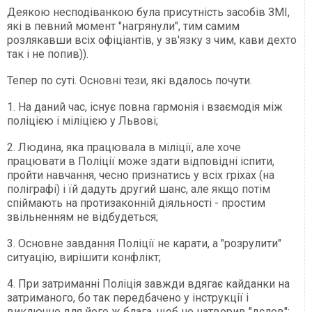
Деякою несподіванкою була присутність засобів ЗМІ,
які в певний момент "нагрянули", тим самим
розлякавши всіх офіціантів, у зв'язку з чим, кави дехто
так і не попив)).
Тепер по суті. Основні тези, які вдалось почути.
1. На даний час, існує повна гармонія і взаємодія між
поліцією і міліцією у Львові;
2. Людина, яка працювала в міліції, але хоче
працювати в Поліції може здати відповідні іспити,
пройти навчання, чесно признатись у всіх гріхах (на
поліграфі) і їй дадуть другий шанс, але якщо потім
спіймають на протизаконній діяльності - простим
звільненням не відбудеться;
3. Основне завдання Поліції не карати, а "розрулити"
ситуацію, вирішити конфлікт;
4. При затриманні Поліція завжди вдягає кайданки на
затриманого, бо так передбачено у інструкції і
виключно для його ж блага, щоб не натворив "дєлов";