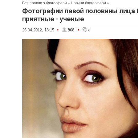
Вся правда з блогосфери
»
Новини блогосфери
»
Фотографии левой половины лица 
приятные - ученые
•
•
26.04.2012, 18:15
868
0