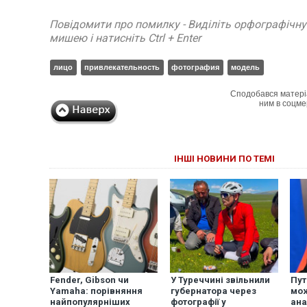
Повідомити про помилку - Виділіть орфографічн
мишею і натисніть Ctrl + Enter
лицо
привлекательность
фотография
модель
Сподобався матері
ним в соцме
ІНШІ НОВИНИ ПО ТЕМІ
Fender, Gibson чи
У Туреччині звільнили
Пут
Yamaha: порівняння
губернатора через
мож
найпопулярніших
фотографії у
ана