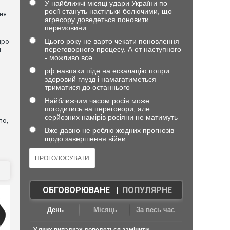
У найближчі місяці удари України по
росії стануть настільки болючими, що
ня
агресору доведеться поновити
перемовини
Цього року не варто чекати поновлення
про
переговорного процесу. А от наступного
и
- можливо все
рф навпаки піде на ескалацію попри
здоровий глузд і намагатиметься
триматися до останнього
Найближчим часом росія може
погодитись на переговори, але
серйозних намірів росіяни не матимуть
ло,
Вже давно не роблю жодних прогнозів
щодо завершення війни
ОБГОВОРЮВАНЕ
|
ПОПУЛЯРНЕ
День
Місяць
За весь час