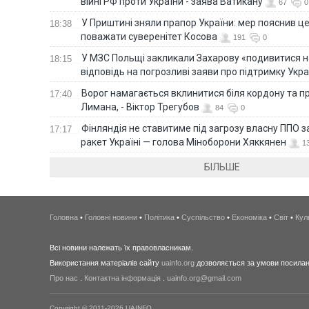
війні РФ проти України - заява Ватикану
67
0
У Приштині зняли прапор України: мер пояснив ц
18:38
поважати суверенітет Косова
191
0
У МЗС Польщі закликали Захарову «подивитися н
18:15
відповідь на погрозливі заяви про підтримку Укра
Ворог намагається вклинитися біля кордону та п
17:40
Лимана, - Віктор Трегубов
84
0
Фінляндія не ставитиме під загрозу власну ППО 
17:17
ракет Україні — голова Міноборони Хяккянен
1
БІЛЬШЕ
Головна
•
Головні новини
•
Політика
•
Суспільство
•
Економіка
•
Світ
•
Кул
Всі новини належать їх правовласникам.
Використання матеріалів сайту
uainfo.org
дозволяється за умови посиланн
Про нас
.
Контактна інформація
.
uainfo.org@gmail.com
Copyright © 2011-2026 UAINFO.