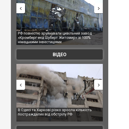
ий завод
В Одесі та Харкові різко зросла кількість
Ворог з
 зі 100%
постраждалих від обстрілу РФ
двоє по
після ат
ВІДЕО
кількість
У парламенті Косово прем'єра закидали яйцями
Приїхав
до укра
зірково