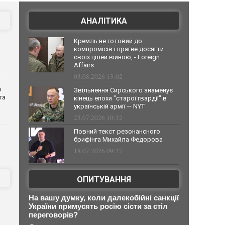
АНАЛІТИКА
Кремль не готовий до
компромісів і прагне досягти
своїх цілей війною, - Foreign
Affairs
03.08.2026 13:02
о
Звільнення Сирського знаменує
та
кінець епохи "старої гвардії" в
українській армії — NYT
23.07.2026 10:32
Повний текст резонансного
брифінга Михайла Федорова
18.07.2026 09:27
ОПИТУВАННЯ
На вашу думку, коли далекобійні санкції
України примусять росію сісти за стіл
переговорів?