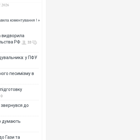
ховані процеси в
7.2026
млі
вила коментування ! »
а видворила
РФ повністю зруйнували цивільн
«Кромберг енд Шуберт Житомир»
ольства РФ
33
німецькими інвестиціями
дувальника: у ПФУ
чого песимізму в
 підготовку
0
р звернувся до
В Одесі та Харкові різко зросла 
що думають
постраждалих від обстрілу РФ
о Гази та