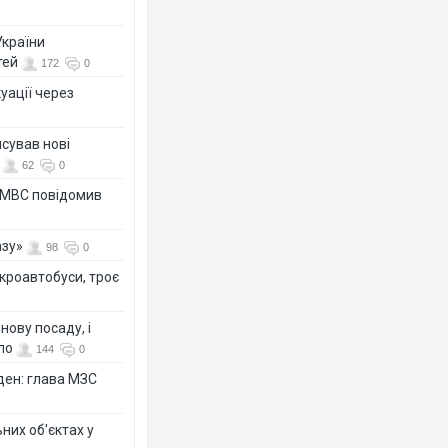
України
тей
172
0
уації через
сував нові
62
0
а МВС повідомив
азу»
98
0
ікроавтобуси, троє
ову посаду, і
ло
144
0
ден: глава МЗС
них об'єктах у