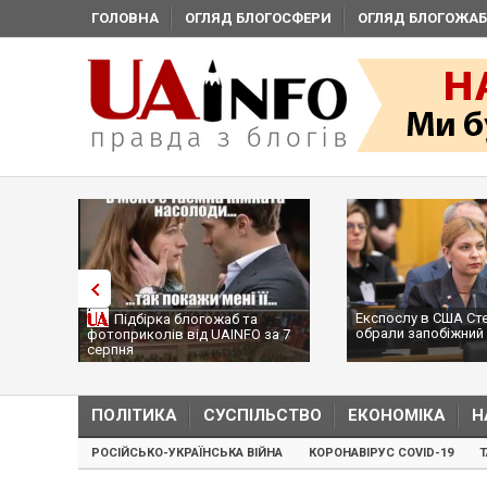
ГОЛОВНА
ОГЛЯД БЛОГОСФЕРИ
ОГЛЯД БЛОГОЖАБ
Експослу в США Ст
Підбірка блогожаб та
обрали запобіжний 
фотоприколів від UAINFO за 7
серпня
ПОЛІТИКА
СУСПІЛЬСТВО
ЕКОНОМІКА
Н
РОСІЙСЬКО-УКРАЇНСЬКА ВІЙНА
КОРОНАВІРУС COVID-19