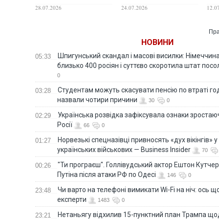
гітарних брендів
велосипедних лосинах
при
28.07.2026
24.07.2026
12.0
Кре
Пра
НОВИНИ
Шпигунський скандал і масові висилки: Німеччин
05:33
близько 400 росіян і суттєво скоротила штат пос
0
Студентам можуть скасувати пенсію по втраті го
03:28
назвали чотири причини
30
0
Українська розвідка зафіксувала ознаки зростаю
02:29
Росії
66
0
Норвезькі спецназівці привносять «дух вікінгів» у
01:27
українських військових — Business Insider
70
"Ти програєш". Голлівудський актор Ештон Кутче
00:26
Путіна після атаки РФ по Одесі
146
0
Чи варто на телефонi вимикати Wi-Fi на ніч: ось 
23:48
експерти
1483
0
Нетаньягу відхилив 15-пунктний план Трампа щод
23:21