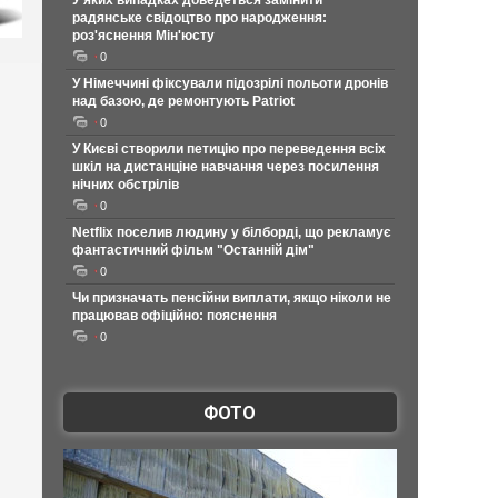
У яких випадках доведеться замінити
радянське свідоцтво про народження:
роз'яснення Мін'юсту
0
У Німеччині фіксували підозрілі польоти дронів
над базою, де ремонтують Patriot
0
У Києві створили петицію про переведення всіх
шкіл на дистанціне навчання через посилення
нічних обстрілів
0
Netflix поселив людину у білборді, що рекламує
фантастичний фільм "Останній дім"
0
Чи призначать пенсійни виплати, якщо ніколи не
працював офіційно: пояснення
0
ФОТО