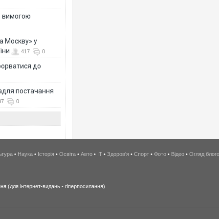
е вимогою
а Москву» у
їни
417
0
рорватися до
задля постачання
37
0
ьтура
•
Наука
•
Історія
•
Освіта
•
Авто
•
IT
•
Здоров'я
•
Спорт
•
Фото
•
Відео
•
Огляд блог
я (для інтернет-видань - гіперпосилання).