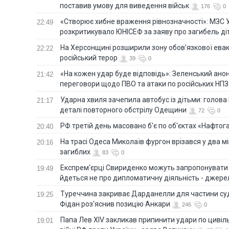
поставив умову для виведення військ
176
0
«Створює хибне враження рівнозначності»: МЗС 
22:49
розкритикувало ЮНІСЕФ за заяву про загибель ді
На Херсонщині розширили зону обов’язкової евак
22:22
російський терор
39
0
«На кожен удар буде відповідь»: Зеленський анон
21:42
переговори щодо ПВО та атаки по російських НПЗ
Ударна хвиля зачепила автобус із дітьми: голов
21:17
деталі повторного обстрілу Одещини
72
0
РФ третій день масовано б'є по об'єктах «Нафтог
20:40
На трасі Одеса Миколаїв фургон врізався у два м
20:16
загиблих
83
0
Експрем'єрці Свириденко можуть запропонувати н
19:49
йдеться не про дипломатичну діяльність - джере
Туреччина закриває Дарданелли для частини су
19:25
Фідан роз'яснив позицію Анкари
246
0
Папа Лев XIV закликав припинити удари по цивіль
19:01