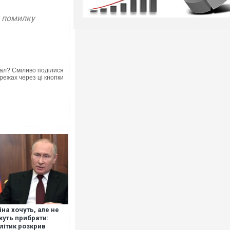
у помилку
ал? Сміливо поділися
режах через ці кнопки
іна хочуть, але не
уть прибрати:
літик розкрив