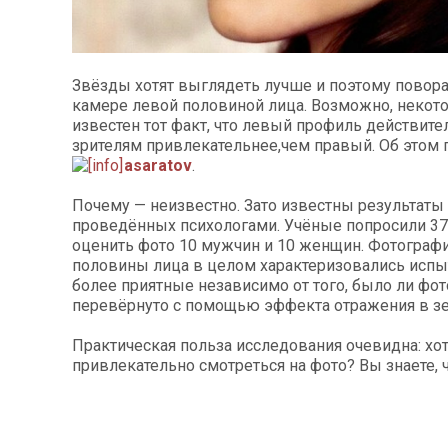
Звёзды хотят выглядеть лучше и поэтому повор
камере левой половиной лица. Возможно, некот
известен тот факт, что левый профиль действите
зрителям привлекательнее,чем правый. Об этом
asaratov
.
Почему — неизвестно. Зато известны результаты
проведённых психологами. Учёные попросили 37
оценить фото 10 мужчин и 10 женщин. Фотограф
половины лица в целом характеризовались исп
более приятные независимо от того, было ли фото
перевёрнуто с помощью эффекта отражения в зе
Практическая польза исследования очевидна: хо
привлекательно смотреться на фото? Вы знаете, ч