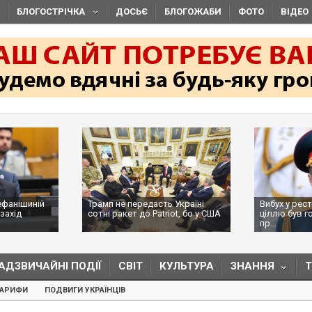
БЛОГОСТРІЧКА
ДОСЬЄ
БЛОГОЖАБИ
ФОТО
ВІДЕО
ефанішиній
Трамп не передасть Україні
Вибух у рес
захід
сотні ракет до Patriot, бо у США
ціллю був г
...
пр...
АДЗВИЧАЙНІ ПОДІЇ
СВІТ
КУЛЬТУРА
ЗНАННЯ
ТАРИФИ
ПОДВИГИ УКРАЇНЦІВ