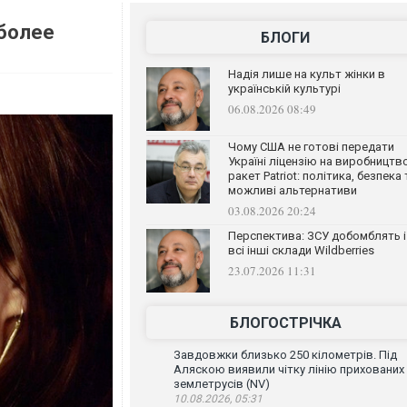
более
БЛОГИ
Надія лише на культ жінки в
українській культурі
06.08.2026 08:49
Чому США не готові передати
Україні ліцензію на виробництв
ракет Patriot: політика, безпека 
можливі альтернативи
03.08.2026 20:24
Перспектива: ЗСУ добомблять і
всі інші склади Wildberries
23.07.2026 11:31
БЛОГОСТРІЧКА
Завдовжки близько 250 кілометрів. Під
Аляскою виявили чітку лінію прихованих
землетрусів (NV)
10.08.2026, 05:31