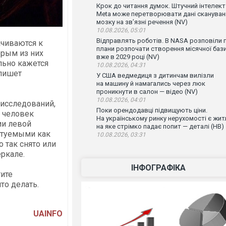
Крок до читання думок. Штучний інтелект
Meta може перетворювати дані скануван
мозку на зв’язні речення (NV)
10.08.2026, 05:01
Відправлять роботів. В NASA розповіли 
ачиваются к
плани розпочати створення місячної баз
орым из них
вже в 2029 році (NV)
льно кажется
10.08.2026, 04:31
 пишет
У США ведмедиця з дитинчам вилізли
на машину й намагались через люк
проникнути в салон — відео (NV)
10.08.2026, 04:01
 исследований,
Поки орендодавці підвищують ціни.
 человек
На українському ринку нерухомості є жит
ии левой
на яке стрімко падає попит — деталі (НВ)
ытуемыми как
10.08.2026, 03:31
 так снято или
ркале.
ІНФОГРАФІКА
тите
то делать.
UAINFO