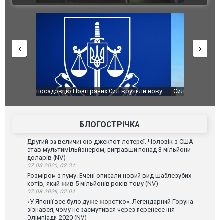
чили нову
Сили оборони уразили Ярославський НПЗ:
Неймар вла
губернатор регіону заявив про наймасштабнішу
"Сантоса".
атаку. ВІДЕО
БЛОГОСТРІЧКА
Другий за величиною джекпот лотереї. Чоловік з США
став мультимільйонером, вигравши понад 3 мільйони
доларів (NV)
07.08.2026, 02:31
Розміром з пуму. Вчені описали новий вид шаблезубих
котів, який жив 5 мільйонів років тому (NV)
07.08.2026, 02:01
«У Японії все було дуже жорстко». Легендарний Горуна
зізнався, чому не засмутився через перенесення
Олімпіади-2020 (NV)