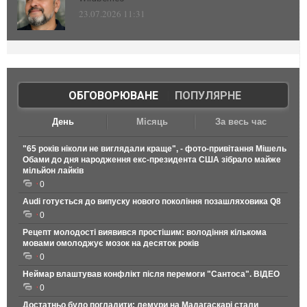
23.07.2026 11:31
ОБГОВОРЮВАНЕ
|
ПОПУЛЯРНЕ
День
Місяць
За весь час
"65 років ніколи не виглядали краще", - фото-привітання Мішель
Обами до дня народження екс-президента США зібрало майже
мільйон лайків
0
Audi готується до випуску нового покоління позашляховика Q8
0
Рецепт молодості виявився простішим: володіння кількома
мовами омолоджує мозок на десяток років
0
Неймар влаштував конфлікт після перемоги "Сантоса". ВІДЕО
0
Достатньо було погладити: лемури на Мадагаскарі стали