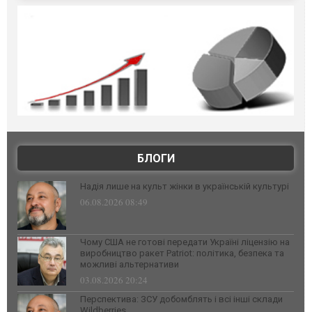
БЛОГИ
Надія лише на культ жінки в українській культурі
06.08.2026 08:49
Чому США не готові передати Україні ліцензію на
виробництво ракет Patriot: політика, безпека та
можливі альтернативи
03.08.2026 20:24
Перспектива: ЗСУ добомблять і всі інші склади
Wildberries