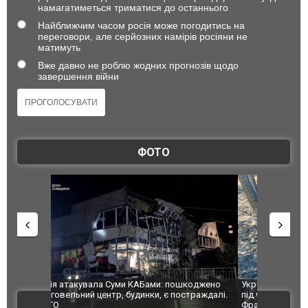
намагатиметься триматися до останнього
Найближчим часом росія може погодитись на
переговори, але серйозних намірів росіяни не
матимуть
Вже давно не роблю жодних прогнозів щодо
завершення війни
ФОТО
шкоджено
Українські надзвичайники врятували козуленя
СБУ за спр
траждалі.
під час ліквідації масштабної лісової пожежі у
Болгарії з
ВІДЕО
Франції
ФОТО