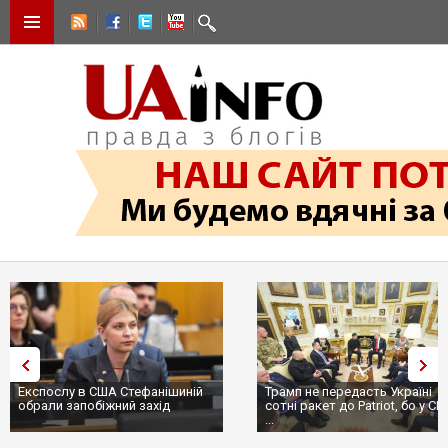
Експослу в США Стефанішиній
Трамп не передасть Україні
обрали запобіжний захід
сотні ракет до Patriot, бо у С
...