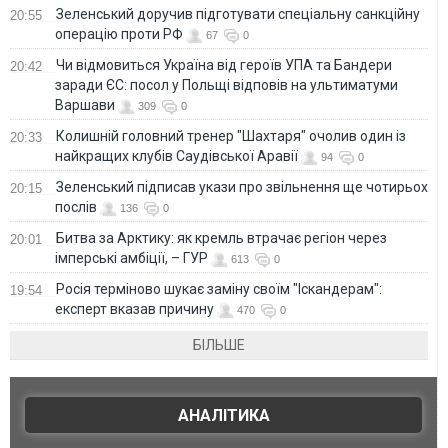
Зеленський доручив підготувати спеціальну санкційну
20:55
операцію проти РФ
67
0
Чи відмовиться Україна від героїв УПА та Бандери
20:42
заради ЄС: посол у Польщі відповів на ультиматуми
Варшави
309
0
Колишній головний тренер "Шахтаря" очолив один із
20:33
найкращих клубів Саудівської Аравії
94
0
Зеленський підписав укази про звільнення ще чотирьох
20:15
послів
136
0
Битва за Арктику: як кремль втрачає регіон через
20:01
імперські амбіції, – ГУР
613
0
Росія терміново шукає заміну своїм "Іскандерам":
19:54
експерт вказав причину
470
0
БІЛЬШЕ
АНАЛІТИКА