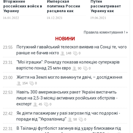
Вторжение
Имперская
Путин
российских войск в
политика России
рассматривает
Украину
расцвела как
Украину как
неизбежно. Путин
никогда
бунтующую
16.01.2022
18.12.2021
19.06.2021
сам себя загнал в
вассальную
угол, – британский
территорию, –
политик
российский
Правила коментування ! »
политик
НОВИНИ
Потужний гавайський телескоп виявив на Сонці те, чого
23:55
раніше не бачив ніхто
148
0
"Мої іграшки": Роналду показав колекцію суперкарів
23:31
вартістю понад 25 млн євро
90
0
Життя на Землі могло виникнути двічі, – дослідження
23:00
154
0
Навіть 300 американських ракет Україні вистачить
22:53
лише на 2,5-3 місяці активних російських обстрілів -
експерт
45
0
Як діяти пасажирам у разі загрози під час подорожі -
22:42
поради від "Укрзалізниці"
58
0
В Таїланді футболіст загинув від удару блискавки під
22:31