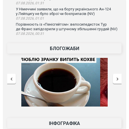
07.08.2026, 01:31
У Німеччині заявили, що на борту українського Ан-124
у Лейпцигу не було зброї чи боєприпасів (NV)
07.08.2026, 01:01
Порівнюють із «Пенісгейтом»: велосипедисток Тур
де Франс запідозрили у штучному збільшенні грудей (NV)
07.08.2026, 00:31
БЛОГОЖАБИ
ІНФОГРАФІКА