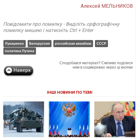
Алексей МЕЛЬНИКОВ
Повідомити про помилку - Виділіть орфографічну
помилку мишею і натисніть Ctrl + Enter
Лукашенко
Белоруссия
российская авиабаза
СССР
политика Путина
Сподобався матеріал? Сміливо поділися
ним в соцмережах через ці кнопки
ІНШІ НОВИНИ ПО ТЕМІ