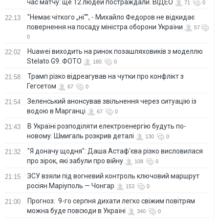
час матчу: ще 12 людей постраждали. ВІДЕО
71
0
"Немає чіткого „ні“", - Михайло Федоров не відкидає
22:13
повернення на посаду міністра оборони України
57
0
Huawei виходить на ринок позашляховиків з моделлю
22:02
Stelato G9. ФОТО
180
0
Трамп різко відреагував на чутки про конфлікт з
21:58
Гегсетом
67
0
Зеленський анонсував звільнення через ситуацію із
21:54
водою в Марганці
67
0
В Україні розподіляти електроенергію будуть по-
21:43
новому: Шмигаль розкрив деталі
130
0
"Я доначу щодня": Даша Астаф'єва різко висловилася
21:32
про зірок, які забули про війну
108
0
ЗСУ взяли під вогневий контроль ключовий маршрут
21:15
росіян Маріуполь — Чонгар
153
0
Прогноз: 9-го серпня дихати легко свіжим повітрям
21:00
можна буде повсюди в Україні
340
0