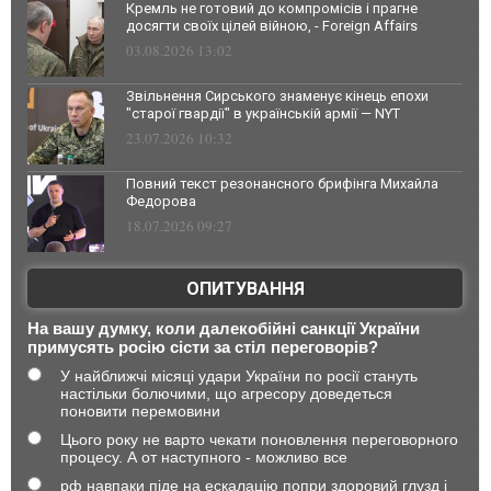
Кремль не готовий до компромісів і прагне
досягти своїх цілей війною, - Foreign Affairs
03.08.2026 13:02
Звільнення Сирського знаменує кінець епохи
"старої гвардії" в українській армії — NYT
23.07.2026 10:32
Повний текст резонансного брифінга Михайла
Федорова
18.07.2026 09:27
ОПИТУВАННЯ
На вашу думку, коли далекобійні санкції України
примусять росію сісти за стіл переговорів?
У найближчі місяці удари України по росії стануть
настільки болючими, що агресору доведеться
поновити перемовини
Цього року не варто чекати поновлення переговорного
процесу. А от наступного - можливо все
рф навпаки піде на ескалацію попри здоровий глузд і