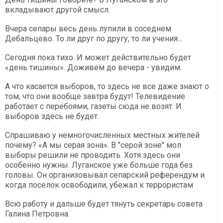
вкладывают другой смысл.
Вчера сепары весь день лупили в соседнем
Дебальцево. То ли друг по другу, то ли учения...
Сегодня пока тихо. И может действительно будет
«день тишины». Доживем до вечера - увидим.
А что касается выборов, то здесь не все даже знают о
том, что они вообще завтра будут! Телевидение
работает с перебоями, газеты сюда не возят. И
выборов здесь не будет.
Спрашиваю у немногочисленных местных жителей
почему? «А мы серая зона». В "серой зоне" мол
выборы решили не проводить. Хотя здесь они
особенно нужны. Луганское уже больше года без
головы. Он организовывал сепарский референдум и
когда поселок освободили, убежал к террористам
Всю работу и дальше будет тянуть секретарь совета
Галина Петровна.