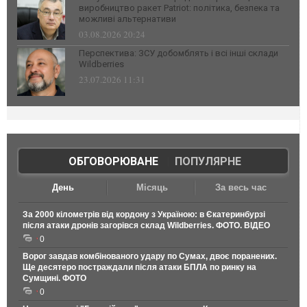
виробництво ракет Patriot: політика, безпека та
можливі альтернативи
03.08.2026 20:24
Перспектива: ЗСУ добомблять і всі інші склади
Wildberries
23.07.2026 11:31
ОБГОВОРЮВАНЕ
|
ПОПУЛЯРНЕ
День
Місяць
За весь час
За 2000 кілометрів від кордону з Україною: в Єкатеринбурзі
після атаки дронів загорівся склад Wildberries. ФОТО. ВІДЕО
0
Ворог завдав комбінованого удару по Сумах, двоє поранених.
Ще десятеро постраждали після атаки БПЛА по ринку на
Сумщині. ФОТО
0