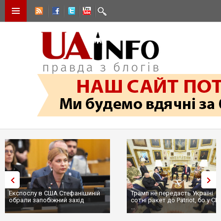
Експослу в США Стефанішиній
Трамп не передасть Україні
обрали запобіжний захід
сотні ракет до Patriot, бо у С
...