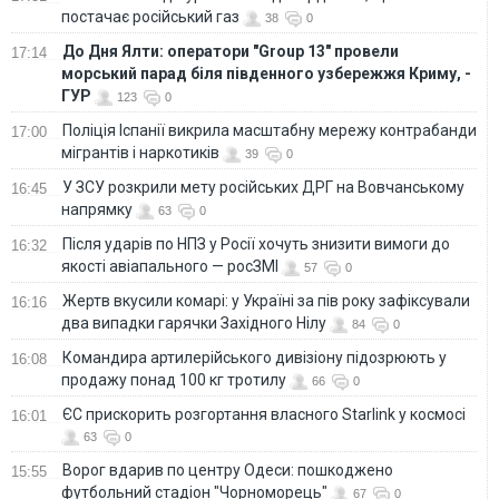
постачає російський газ
38
0
До Дня Ялти: оператори "Group 13" провели
17:14
морський парад біля південного узбережжя Криму, -
ГУР
123
0
Поліція Іспанії викрила масштабну мережу контрабанди
17:00
мігрантів і наркотиків
39
0
У ЗСУ розкрили мету російських ДРГ на Вовчанському
16:45
напрямку
63
0
Після ударів по НПЗ у Росії хочуть знизити вимоги до
16:32
якості авіапального — росЗМІ
57
0
Жертв вкусили комарі: у Україні за пів року зафіксували
16:16
два випадки гарячки Західного Нілу
84
0
Командира артилерійського дивізіону підозрюють у
16:08
продажу понад 100 кг тротилу
66
0
ЄС прискорить розгортання власного Starlink у космосі
16:01
63
0
Ворог вдарив по центру Одеси: пошкоджено
15:55
футбольний стадіон "Чорноморець"
67
0