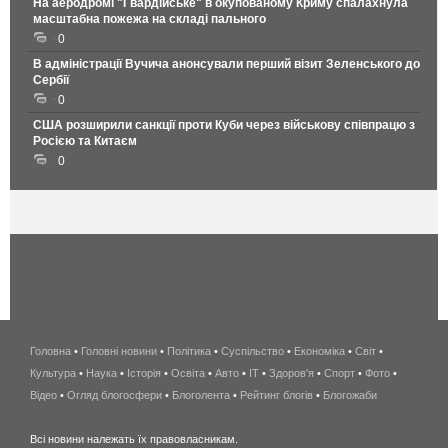
На аеродромі "Гвардійське" в окупованому Криму спалахнула
масштабна пожежа на складі пального
0
В адміністрації Вучича анонсували перший візит Зеленського до
Сербії
0
США розширили санкції проти Куби через військову співпрацю з
Росією та Китаєм
0
Головна
•
Головні новини
•
Політика
•
Суспільство
•
Економіка
беспроводной
•
Світ
•
Культура
•
Наука
•
Історія
•
Освіта
•
Авто
•
IT
•
Здоров'я
интернет
•
Спорт
•
Фото
•
Відео
•
Огляд блогосфери
•
Блоголента
•
Рейтинг блогів
киев
•
Блогожаби
и
Всі новини належать їх правовласникам.
область