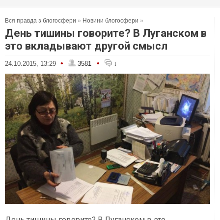
Вся правда з блогосфери
»
Новини блогосфери
»
День тишины говорите? В Луганском в
это вкладывают другой смысл
•
•
24.10.2015, 13:29
3581
1
День тишины говорите? В Луганском в это