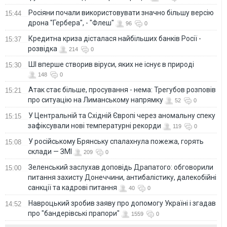
Росіяни почали використовувати значно більшу версію
15:44
дрона "Гербера", - "Флеш"
96
0
Кредитна криза дісталася найбільших банків Росії -
15:37
розвідка
214
0
ШІ вперше створив віруси, яких не існує в природі
15:30
148
0
Атак стає більше, просування - нема: Трегубов розповів
15:21
про ситуацію на Лиманському напрямку
52
0
У Центральній та Східній Європі через аномальну спеку
15:15
зафіксували нові температурні рекорди
119
0
У російському Брянську спалахнула пожежа, горять
15:08
склади — ЗМІ
209
0
Зеленський заслухав доповідь Драпатого: обговорили
15:00
питання захисту Донеччини, антибалістику, далекобійні
санкції та кадрові питання
40
0
Навроцький зробив заяву про допомогу Україні і згадав
14:52
про "бандерівські прапори"
1559
0