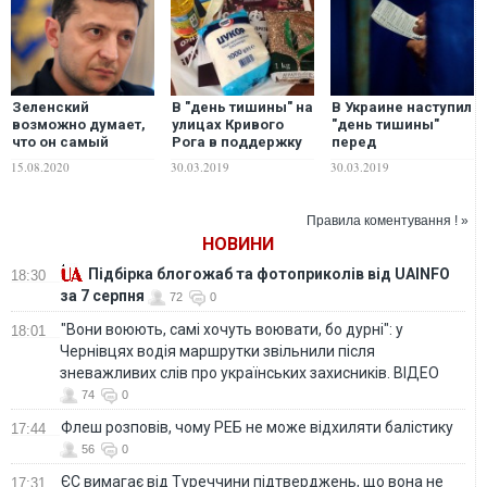
Зеленский
В "день тишины" на
В Украине наступил
возможно думает,
улицах Кривого
"день тишины"
что он самый
Рога в поддержку
перед
хитрый и всех
Петра Порошенко
президентскими
15.08.2020
30.03.2019
30.03.2019
обманет. Но
осуществлялась
выборами
россияне думают
раздача
примерно так же, –
продуктовых
Правила коментування ! »
волонтер
наборов
НОВИНИ
Підбірка блогожаб та фотоприколів від UAINFO
18:30
за 7 серпня
72
0
"Вони воюють, самі хочуть воювати, бо дурні": у
18:01
Чернівцях водія маршрутки звільнили після
зневажливих слів про українських захисників. ВІДЕО
74
0
Флеш розповів, чому РЕБ не може відхиляти балістику
17:44
56
0
ЄС вимагає від Туреччини підтверджень, що вона не
17:31