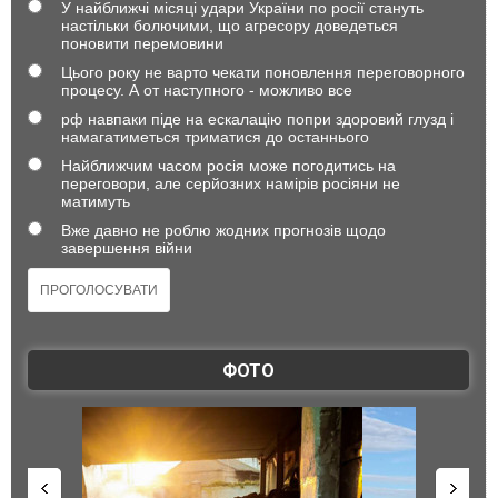
У найближчі місяці удари України по росії стануть
настільки болючими, що агресору доведеться
поновити перемовини
Цього року не варто чекати поновлення переговорного
процесу. А от наступного - можливо все
рф навпаки піде на ескалацію попри здоровий глузд і
намагатиметься триматися до останнього
Найближчим часом росія може погодитись на
переговори, але серйозних намірів росіяни не
матимуть
Вже давно не роблю жодних прогнозів щодо
завершення війни
ФОТО