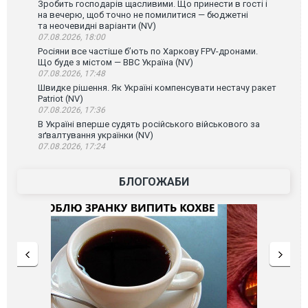
Зробить господарів щасливими. Що принести в гості і
на вечерю, щоб точно не помилитися — бюджетні
та неочевидні варіанти (NV)
07.08.2026, 18:00
Росіяни все частіше бʼють по Харкову FPV-дронами.
Що буде з містом — ВВС Україна (NV)
07.08.2026, 17:48
Швидке рішення. Як Україні компенсувати нестачу ракет
Patriot (NV)
07.08.2026, 17:36
В Україні вперше судять російського військового за
зґвалтування українки (NV)
07.08.2026, 17:24
БЛОГОЖАБИ