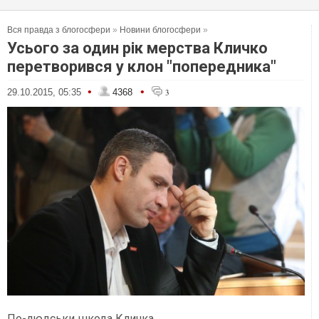
Вся правда з блогосфери
»
Новини блогосфери
»
Усього за один рік мерства Кличко
перетворився у клон "попередника"
•
•
29.10.2015, 05:35
4368
3
По-людськи шкода Кличка.