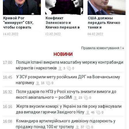
Кривой Рог
Конфликт
США должны
"минирует" СБУ,
Зеленского и
передать Кличко
чтобы сорвать
Кличко перешел в
танки и
бесперспективные
активную фазу: кто
беспилотники для
14.02.2022
12.02.2022
04.02.2022
для "слуг" выборы
выигрывает
военной операции
мэра
по освобождению
Донбасса, –
Правила коментування ! »
источники
НОВИНИ
Поліція Іспанії викрила масштабну мережу контрабанди
17:00
мігрантів і наркотиків
3
0
У ЗСУ розкрили мету російських ДРГ на Вовчанському
16:45
напрямку
16
0
Після ударів по НПЗ у Росії хочуть знизити вимоги до
16:32
якості авіапального — росЗМІ
23
0
Жертв вкусили комарі: у Україні за пів року зафіксували
16:16
два випадки гарячки Західного Нілу
46
0
Командира артилерійського дивізіону підозрюють у
16:08
продажу понад 100 кг тротилу
37
0