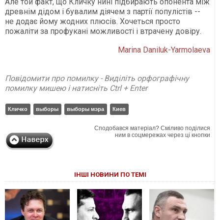
Але той факт, що Кличку нині підбирають опонента між
древнім дідом і бувалим діячем з партії популістів --
не додає йому жодних плюсів. Хочеться просто
пожаліти за профукані можливості і втрачену довіру.
Marina Daniluk-Yarmolaeva
Повідомити про помилку - Виділіть орфографічну
помилку мишею і натисніть Ctrl + Enter
Кличко
выборы
выборы мэра
Киев
Сподобався матеріал? Сміливо поділися
ним в соцмережах через ці кнопки
ІНШІ НОВИНИ ПО ТЕМІ