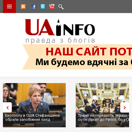
Експослу в США Стефанішиній
Трамп не передасть Україні
обрали запобіжний захід
сотні ракет до Patriot, бо у С
...