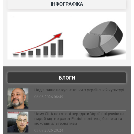
ІНФОГРАФІКА
БЛОГИ
Надія лише на культ жінки в українській культурі
06.08.2026 08:49
Чому США не готові передати Україні ліцензію на
виробництво ракет Patriot: політика, безпека та
можливі альтернативи
03.08.2026 20:24