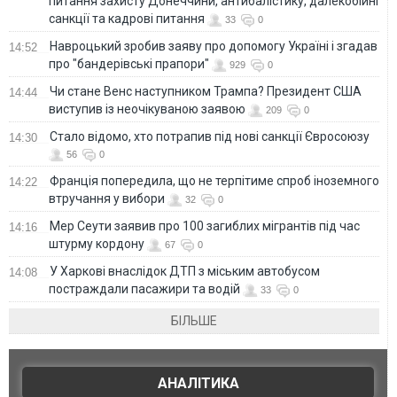
питання захисту Донеччини, антибалістику, далекобійні
санкції та кадрові питання
33
0
Навроцький зробив заяву про допомогу Україні і згадав
14:52
про "бандерівські прапори"
929
0
Чи стане Венс наступником Трампа? Президент США
14:44
виступив із неочікуваною заявою
209
0
Стало відомо, хто потрапив під нові санкції Євросоюзу
14:30
56
0
Франція попередила, що не терпітиме спроб іноземного
14:22
втручання у вибори
32
0
Мер Сеути заявив про 100 загиблих мігрантів під час
14:16
штурму кордону
67
0
У Харкові внаслідок ДТП з міським автобусом
14:08
постраждали пасажири та водій
33
0
БІЛЬШЕ
АНАЛІТИКА