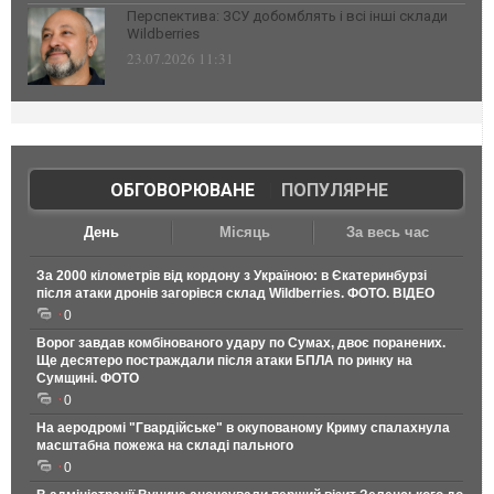
Перспектива: ЗСУ добомблять і всі інші склади
Wildberries
23.07.2026 11:31
ОБГОВОРЮВАНЕ
|
ПОПУЛЯРНЕ
День
Місяць
За весь час
За 2000 кілометрів від кордону з Україною: в Єкатеринбурзі
після атаки дронів загорівся склад Wildberries. ФОТО. ВІДЕО
0
Ворог завдав комбінованого удару по Сумах, двоє поранених.
Ще десятеро постраждали після атаки БПЛА по ринку на
Сумщині. ФОТО
0
На аеродромі "Гвардійське" в окупованому Криму спалахнула
масштабна пожежа на складі пального
0