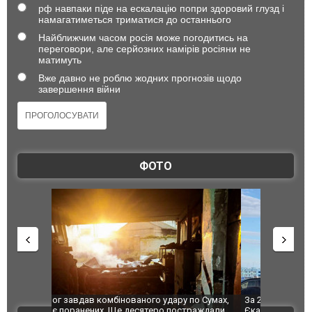
рф навпаки піде на ескалацію попри здоровий глузд і
намагатиметься триматися до останнього
Найближчим часом росія може погодитись на
переговори, але серйозних намірів росіяни не
матимуть
Вже давно не роблю жодних прогнозів щодо
завершення війни
ФОТО
по Сумах,
За 2000 кілометрів від кордону з Україною: в
"Мої іграш
траждали
Єкатеринбурзі після атаки дронів загорівся
суперкарів