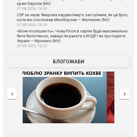
країн Європи (NV)
07.08.2026, 16:36
СЗР за часів Умєрова керуватимуть заступники, як це було,
коли він очолював Міноборони — Железняк (NV)
07.08.2026, 16:24
«Вони поспішають». Чому Росія в серпні буде максимально
бити балістикою, навіщо їм ракети з КНДР і як протидіяти
Україні — Мусієнко (NV)
07.08.2026, 16:12
БЛОГОЖАБИ