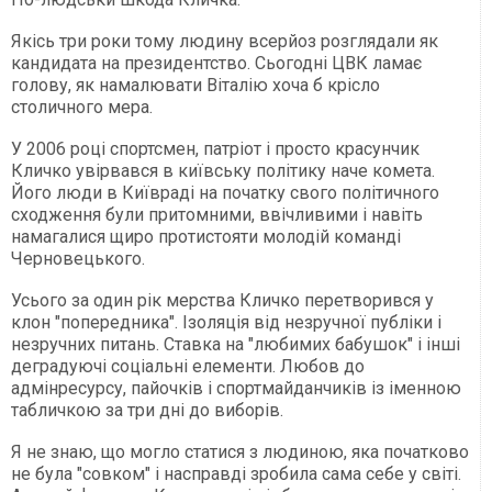
Якісь три роки тому людину всерйоз розглядали як
кандидата на президентство. Сьогодні ЦВК ламає
голову, як намалювати Віталію хоча б крісло
столичного мера.
У 2006 році спортсмен, патріот і просто красунчик
Кличко увірвався в київську політику наче комета.
Його люди в Київраді на початку свого політичного
сходження були притомними, ввічливими і навіть
намагалися щиро протистояти молодій команді
Черновецького.
Усього за один рік мерства Кличко перетворився у
клон "попередника". Ізоляція від незручної публіки і
незручних питань. Ставка на "любимих бабушок" і інші
деградуючі соціальні елементи. Любов до
адмінресурсу, пайочків і спортмайданчиків із іменною
табличкою за три дні до виборів.
Я не знаю, що могло статися з людиною, яка початково
не була "совком" і насправді зробила сама себе у світі.