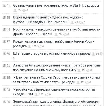
ЄС прискорить розгортання власного Starlink у космосі
16:01
39
0
Ворог вдарив по центру Одеси: пошкоджено
15:55
футбольний стадіон "Чорноморець"
45
0
Росіяни почали використовувати значно більшу версію
15:44
дрона "Гербера", - "Флеш"
69
0
Кредитна криза дісталася найбільших банків Росії -
15:37
розвідка
105
0
ШІ вперше створив віруси, яких не існує в природі
15:30
93
0
Атак стає більше, просування - нема: Трегубов розповів
15:21
про ситуацію на Лиманському напрямку
45
0
У Центральній та Східній Європі через аномальну спеку
15:15
зафіксували нові температурні рекорди
77
0
У російському Брянську спалахнула пожежа, горять
15:08
склади — ЗМІ
123
0
Зеленський заслухав доповідь Драпатого: обговорили
15:00