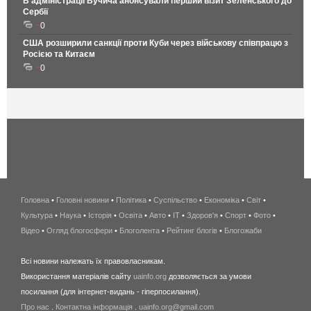
В адміністрації Вучича анонсували перший візит Зеленського до
Сербії
0
США розширили санкції проти Куби через військову співпрацю з
Росією та Китаєм
0
Головна
•
Головні новини
•
Політика
•
Суспільство
•
Економіка
беспроводной
•
Світ
•
Культура
•
Наука
•
Історія
•
Освіта
•
Авто
•
IT
•
Здоров'я
интернет
•
Спорт
•
Фото
•
Відео
•
Огляд блогосфери
•
Блоголента
•
Рейтинг блогів
киев
•
Блогожаби
и
Всі новини належать їх правовласникам.
область
Використання матеріалів сайту
uainfo.org
дозволяється за умови
wimax
посилання (для інтернет-видань - гіперпосилання).
интернет
Про нас
.
Контактна інформація
.
uainfo.org@gmail.com
в