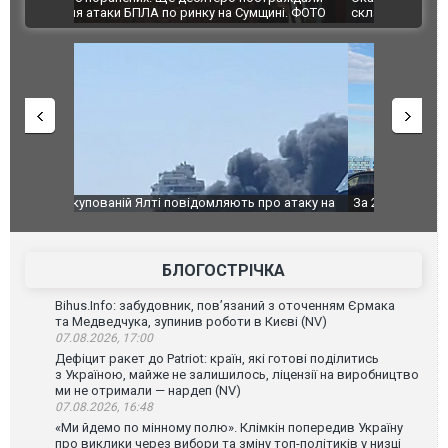
ВІДЕО
ині. ФОТО
склад Wildberries. ФОТО. ВІДЕО
о атаку на
За 2000 кілометрів від кордону з Україною: в
В Таїланді 
го диму.
Єкатеринбурзі після атаки дронів загорівся
блискавки 
склад Wildberries. ФОТО. ВІДЕО
постражда
БЛОГОСТРІЧКА
Bihus.Info: забудовник, пов’язаний з оточенням Єрмака
та Медведчука, зупинив роботи в Києві (NV)
07.08.2026, 17:00
Дефіцит ракет до Patriot: країн, які готові поділитись
з Україною, майже не залишилось, ліцензії на виробництво
ми не отримали — нардеп (NV)
07.08.2026, 16:48
«Ми йдемо по мінному полю». Клімкін попередив Україну
про виклики через вибори та зміну топ-політиків у низці