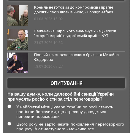
Кремль не готовий до компромісів і прагне
досягти своїх цілей війною, - Foreign Affairs
03.08.2026 13:02
Звільнення Сирського знаменує кінець епохи
"старої гвардії" в українській армії — NYT
23.07.2026 10:32
Повний текст резонансного брифінга Михайла
Федорова
18.07.2026 09:27
ОПИТУВАННЯ
На вашу думку, коли далекобійні санкції України
примусять росію сісти за стіл переговорів?
У найближчі місяці удари України по росії стануть
настільки болючими, що агресору доведеться
поновити перемовини
Цього року не варто чекати поновлення переговорного
процесу. А от наступного - можливо все