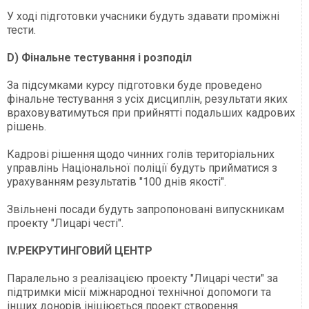
У ході підготовки учасники будуть здавати проміжні
тести.
D) Фінальне тестування і розподіл
За підсумками курсу підготовки буде проведено
фінальне тестування з усіх дисциплін, результати яких
враховуватимуться при прийнятті подальших кадрових
рішень.
Кадрові рішення щодо чинних голів територіальних
управлінь Національної поліції будуть прийматися з
урахуванням результатів "100 днів якості".
Звільнені посади будуть запропоновані випускникам
проекту "Лицарі честі".
ІV.РЕКРУТИНГОВИЙ ЦЕНТР
Паралельно з реалізацією проекту "Лицарі чести" за
підтримки місії міжнародної технічної допомоги та
інших донорів ініціюється проект створення