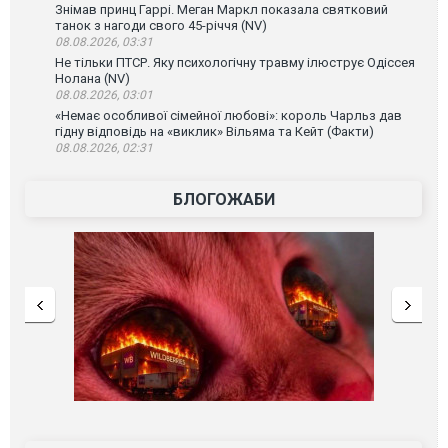
Знімав принц Гаррі. Меган Маркл показала святковий
танок з нагоди свого 45-річчя (NV)
08.08.2026, 03:31
Не тільки ПТСР. Яку психологічну травму ілюструє Одіссея
Нолана (NV)
08.08.2026, 03:01
«Немає особливої сімейної любові»: король Чарльз дав
гідну відповідь на «виклик» Вільяма та Кейт (Факти)
08.08.2026, 02:31
БЛОГОЖАБИ