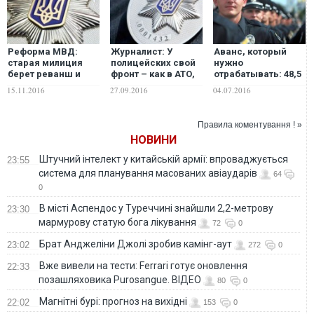
Реформа МВД:
Журналист: У
Аванс, который
старая милиция
полицейских свой
нужно
берет реванш и
фронт – как в АТО,
отрабатывать: 48,5
усиливает свои
но в тылу
% украинцев
15.11.2016
27.09.2016
04.07.2016
позиции
доверяют
патрульной
полиции
Правила коментування ! »
НОВИНИ
Штучний інтелект у китайській армії: впроваджується
23:55
система для планування масованих авіаударів
64
0
В місті Аспендос у Туреччині знайшли 2,2-метрову
23:30
мармурову статую бога лікування
72
0
Брат Анджеліни Джолі зробив камінг-аут
23:02
272
0
Вже вивели на тести: Ferrari готує оновлення
22:33
позашляховика Purosangue. ВІДЕО
80
0
Магнітні бурі: прогноз на вихідні
22:02
153
0