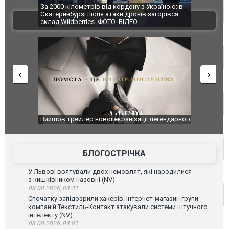
по Сумах,
За 2000 кілометрів від кордону з Україною: в
"Мої іграш
траждали
Єкатеринбурзі після атаки дронів загорівся
суперкарів
ВІДЕО
ині. ФОТО
склад Wildberries. ФОТО. ВІДЕО
оновлення
Вийшов трейлер нової екранізації легендарного
Зеленський
фільму "Афера Томаса Крауна"
перемовин
БЛОГОСТРІЧКА
У Львові врятували двох немовлят, які народилися
з кишківником назовні (NV)
08.08.2026, 04:31
Спочатку запідозрили хакерів. Інтернет-магазин групи
компаній Текстиль-Контакт атакували системи штучного
інтелекту (NV)
08.08.2026, 04:01