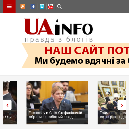
Експослу в США Стефанішиній
Трамп не передасть Україні
обрали запобіжний захід
сотні ракет до Patriot, бо у С
...