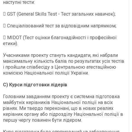
наступні тести:
 GST (General Skills Test - Тест загальних навичок);
 Спеціалізований тест за відповідним напрямком;
 MIDOT (Тест оцінки благонадійності і професійної
етики).
Учасниками проекту стануть кандидати, які набрали
максимальну кількість балів по результатах усіх тестів
і пройшли співбесіду з Центральною атестаційною
комісією Національної поліції України.
С) Курси підготовки лідерів
Головним завданням проекту є системна підготовка
майбутніх керівників Національної поліції на всіх
рівнях. Ми твердо переконані, що в нових реаліях
керівник органу або підрозділу Національної поліції в
першу чергу повинен бути лідером.
Курс підготовки буде спрямований на забезпечення