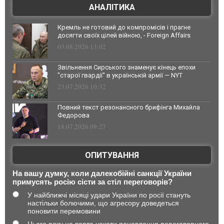
АНАЛІТИКА
Кремль не готовий до компромісів і прагне
досягти своїх цілей війною, - Foreign Affairs
03.08.2026 13:02
Звільнення Сирського знаменує кінець епохи
"старої гвардії" в українській армії — NYT
23.07.2026 10:32
Повний текст резонансного брифінга Михайла
Федорова
18.07.2026 09:27
ОПИТУВАННЯ
На вашу думку, коли далекобійні санкції України
примусять росію сісти за стіл переговорів?
У найближчі місяці удари України по росії стануть
настільки болючими, що агресору доведеться
поновити перемовини