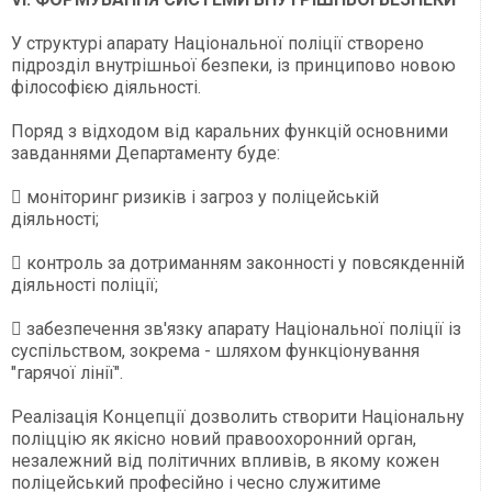
У структурі апарату Національної поліції створено
підрозділ внутрішньої безпеки, із принципово новою
філософією діяльності.
Поряд з відходом від каральних функцій основними
завданнями Департаменту буде:
 моніторинг ризиків і загроз у поліцейській
діяльності;
 контроль за дотриманням законності у повсякденній
діяльності поліції;
 забезпечення зв'язку апарату Національної поліції із
суспільством, зокрема - шляхом функціонування
"гарячої лінії".
Реалізація Концепції дозволить створити Національну
поліццію як якісно новий правоохоронний орган,
незалежний від політичних впливів, в якому кожен
поліцейський професійно і чесно служитиме