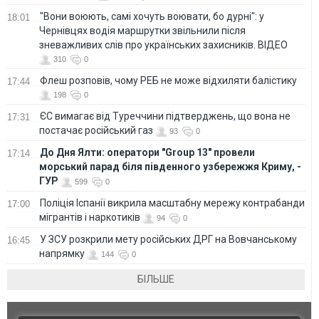
"Вони воюють, самі хочуть воювати, бо дурні": у
18:01
Чернівцях водія маршрутки звільнили після
зневажливих слів про українських захисників. ВІДЕО
310
0
Флеш розповів, чому РЕБ не може відхиляти балістику
17:44
198
0
ЄС вимагає від Туреччини підтверджень, що вона не
17:31
постачає російський газ
93
0
До Дня Ялти: оператори "Group 13" провели
17:14
морський парад біля південного узбережжя Криму, -
ГУР
599
0
Поліція Іспанії викрила масштабну мережу контрабанди
17:00
мігрантів і наркотиків
94
0
У ЗСУ розкрили мету російських ДРГ на Вовчанському
16:45
напрямку
144
0
БІЛЬШЕ