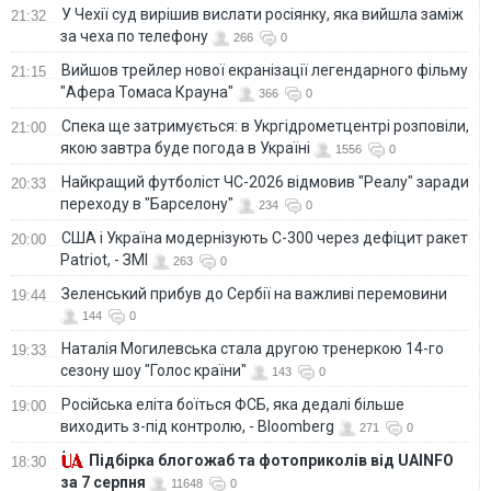
У Чехії суд вирішив вислати росіянку, яка вийшла заміж
21:32
за чеха по телефону
266
0
Вийшов трейлер нової екранізації легендарного фільму
21:15
"Афера Томаса Крауна"
366
0
Спека ще затримується: в Укргідрометцентрі розповіли,
21:00
якою завтра буде погода в Україні
1556
0
Найкращий футболіст ЧС-2026 відмовив "Реалу" заради
20:33
переходу в "Барселону"
234
0
США і Україна модернізують С-300 через дефіцит ракет
20:00
Patriot, - ЗМІ
263
0
Зеленський прибув до Сербії на важливі перемовини
19:44
144
0
Наталія Могилевська стала другою тренеркою 14-го
19:33
сезону шоу "Голос країни"
143
0
Російська еліта боїться ФСБ, яка дедалі більше
19:00
виходить з-під контролю, - Bloomberg
271
0
Підбірка блогожаб та фотоприколів від UAINFO
18:30
за 7 серпня
11648
0