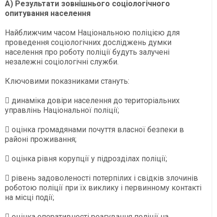
А) Результати зовнішнього соціологічного
опитування населення
Найближчим часом Національною поліцією для
проведення соціологічних досліджень думки
населення про роботу поліції будуть залучені
незалежні соціологічні служби.
Ключовими показниками стануть:
 динаміка довіри населення до територіальних
управлінь Національної поліції;
 оцінка громадянами почуття власної безпеки в
районі проживання;
 оцінка рівня корупції у підрозділах поліції;
 рівень задоволеності потерпілих і свідків злочинів
роботою поліції при їх виклику і первинному контакті
на місці події;
 оцінка оперативності реагування поліції на