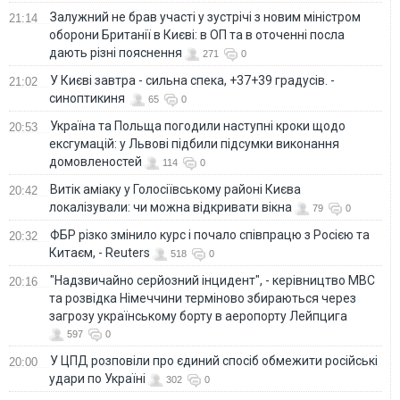
Залужний не брав участі у зустрічі з новим міністром
21:14
оборони Британії в Києві: в ОП та в оточенні посла
дають різні пояснення
271
0
У Києві завтра - сильна спека, +37+39 градусів. -
21:02
синоптикиня
65
0
Україна та Польща погодили наступні кроки щодо
20:53
ексгумацій: у Львові підбили підсумки виконання
домовленостей
114
0
Витік аміаку у Голосіївському районі Києва
20:42
локалізували: чи можна відкривати вікна
79
0
ФБР різко змінило курс і почало співпрацю з Росією та
20:32
Китаєм, - Reuters
518
0
"Надзвичайно серйозний інцидент", - керівництво МВС
20:16
та розвідка Німеччини терміново збираються через
загрозу українському борту в аеропорту Лейпцига
597
0
У ЦПД розповіли про єдиний спосіб обмежити російські
20:00
удари по Україні
302
0