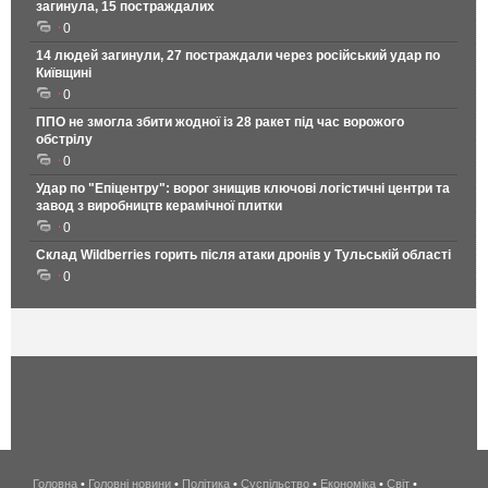
загинула, 15 постраждалих
0
14 людей загинули, 27 постраждали через російський удар по
Київщині
0
ППО не змогла збити жодної із 28 ракет під час ворожого
обстрілу
0
Удар по "Епіцентру": ворог знищив ключові логістичні центри та
завод з виробництв керамічної плитки
0
Склад Wildberries горить після атаки дронів у Тульській області
0
Головна
•
Головні новини
•
Політика
•
Суспільство
•
Економіка
беспроводной
•
Світ
•