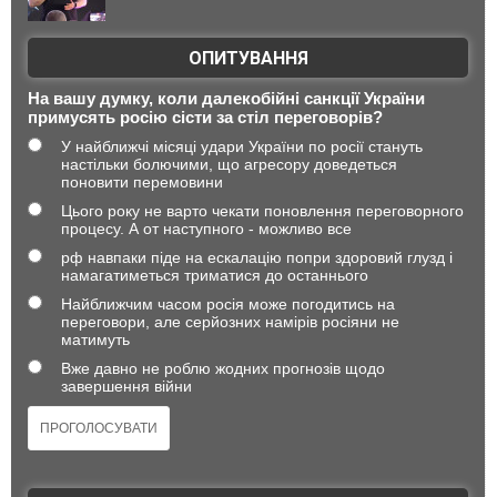
ОПИТУВАННЯ
На вашу думку, коли далекобійні санкції України
примусять росію сісти за стіл переговорів?
У найближчі місяці удари України по росії стануть
настільки болючими, що агресору доведеться
поновити перемовини
Цього року не варто чекати поновлення переговорного
процесу. А от наступного - можливо все
рф навпаки піде на ескалацію попри здоровий глузд і
намагатиметься триматися до останнього
Найближчим часом росія може погодитись на
переговори, але серйозних намірів росіяни не
матимуть
Вже давно не роблю жодних прогнозів щодо
завершення війни