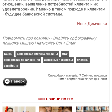
отношений, выявление потребностей клиента и их
удовлетворение. Именно в таком подходе к клиентам
- будущее банковской системы.
Инна Демченко
Повідомити про помилку - Виділіть орфографічну
помилку мишею і натисніть Ctrl + Enter
Банки
Банковская система Украины
НБУ
банковские предложения
денежные переводы
платежи
эквайринг
Сподобався матеріал? Сміливо поділися
ним в соцмережах через ці кнопки
ІНШІ НОВИНИ ПО ТЕМІ