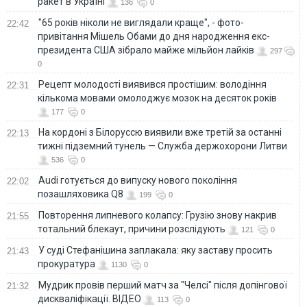
ракет в Україні
136
0
"65 років ніколи не виглядали краще", - фото-
22:42
привітання Мішель Обами до дня народження екс-
президента США зібрало майже мільйон лайків
297
0
Рецепт молодості виявився простішим: володіння
22:31
кількома мовами омолоджує мозок на десяток років
177
0
На кордоні з Білоруссю виявили вже третій за останні
22:13
тижні підземний тунель — Служба держохорони Литви
536
0
Audi готується до випуску нового покоління
22:02
позашляховика Q8
199
0
Повторення липневого колапсу: Грузію знову накрив
21:55
тотальний блекаут, причини розслідують
121
0
У суді Стефанішина заплакала: яку заставу просить
21:43
прокуратура
1130
0
Мудрик провів перший матч за "Челсі" після допінгової
21:32
дискваліфікації. ВІДЕО
113
0