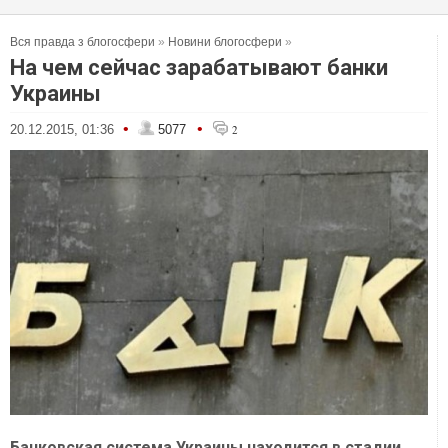
Вся правда з блогосфери
»
Новини блогосфери
»
На чем сейчас зарабатывают банки
Украины
•
•
20.12.2015, 01:36
5077
2
Банковская система Украины находится в стадии