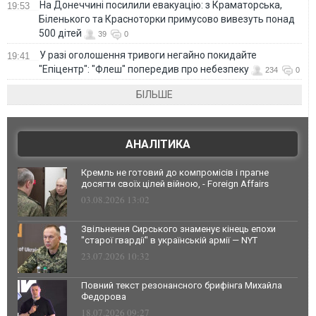
На Донеччині посилили евакуацію: з Краматорська,
19:53
Біленького та Красноторки примусово вивезуть понад
500 дітей
39
0
У разі оголошення тривоги негайно покидайте
19:41
"Епіцентр": "Флеш" попередив про небезпеку
234
0
БІЛЬШЕ
АНАЛІТИКА
Кремль не готовий до компромісів і прагне
досягти своїх цілей війною, - Foreign Affairs
03.08.2026 13:02
Звільнення Сирського знаменує кінець епохи
"старої гвардії" в українській армії — NYT
23.07.2026 10:32
Повний текст резонансного брифінга Михайла
Федорова
18.07.2026 09:27