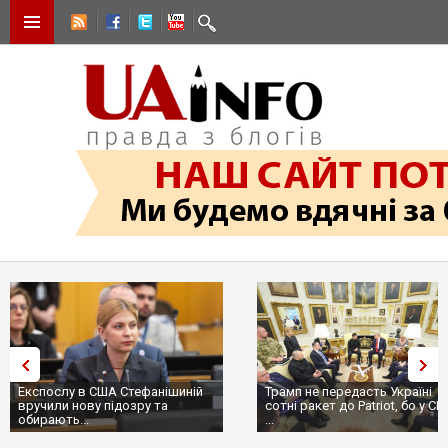
Експослу в США Стефанішиній
Трамп не передасть Україні
вручили нову підозру та
сотні ракет до Patriot, бо у СШ
обирають...
...