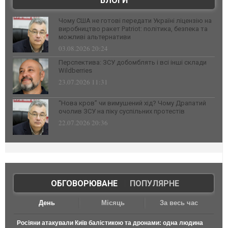
БЛОГИ
Чому США не готові передати Україні ліцензію на
виробництво ракет Patriot: політика, безпека та
можливі альтернативи
03.08.2026 20:24
Перспектива: ЗСУ добомблять і всі інші склади
Wildberries
23.07.2026 11:31
“Нова кров” чи вимушений хід? Чому Драпатий
очолив ЗСУ на піку суспільних протестів
22.07.2026 20:36
ОБГОВОРЮВАНЕ
|
ПОПУЛЯРНЕ
День
Місяць
За весь час
Росіяни атакували Київ балістикою та дронами: одна людина