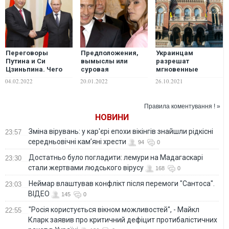
Переговоры
Предположения,
Украинцам
Путина и Си
вымыслы или
разрешат
Цзиньпина. Чего
суровая
мгновенные
хочет Кремль и что
реальность? "Как
денежные
04.02.2022
20.01.2022
26.10.2021
"посоветует" Пекин
Путин убивает за
переводы по
– Дмитрий
рубежом"
номеру телефона и
Воронков
никнейму. Как это
Правила коментування ! »
будет работать?
НОВИНИ
Зміна вірувань: у кар'єрі епохи вікінгів знайшли рідкісні
23:57
середньовічні кам’яні хрести
94
0
Достатньо було погладити: лемури на Мадагаскарі
23:30
стали жертвами людського вірусу
168
0
Неймар влаштував конфлікт після перемоги "Сантоса".
23:03
ВІДЕО
145
0
"Росія користується вікном можливостей", - Майкл
22:55
Кларк заявив про критичний дефіцит протибалістичних