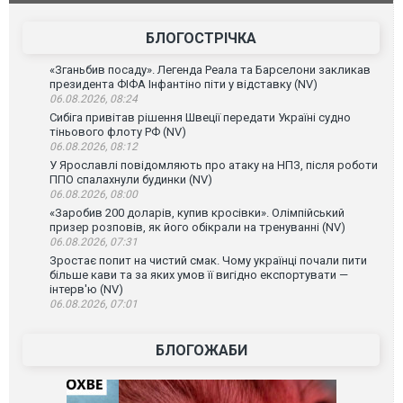
Франції
БЛОГОСТРІЧКА
«Зганьбив посаду». Легенда Реала та Барселони закликав
президента ФІФА Інфантіно піти у відставку (NV)
06.08.2026, 08:24
Сибіга привітав рішення Швеції передати Україні судно
тіньового флоту РФ (NV)
06.08.2026, 08:12
У Ярославлі повідомляють про атаку на НПЗ, після роботи
ППО спалахнули будинки (NV)
06.08.2026, 08:00
«Заробив 200 доларів, купив кросівки». Олімпійський
призер розповів, як його обікрали на тренуванні (NV)
06.08.2026, 07:31
Зростає попит на чистий смак. Чому українці почали пити
більше кави та за яких умов її вигідно експортувати —
інтерв'ю (NV)
06.08.2026, 07:01
БЛОГОЖАБИ