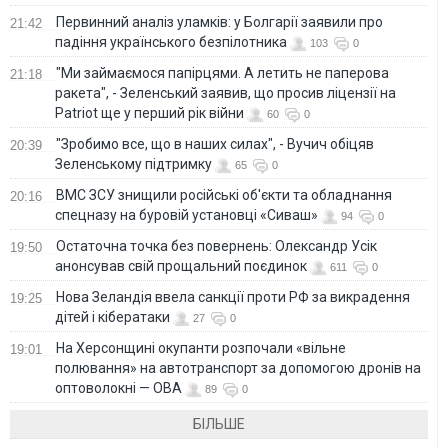
Первинний аналіз уламків: у Болгарії заявили про
21:42
падіння українського безпілотника
103
0
"Ми займаємося папірцями. А летить не паперова
21:18
ракета", - Зеленський заявив, що просив ліцензії на
Patriot ще у перший рік війни
60
0
"Зробимо все, що в наших силах", - Вучич обіцяв
20:39
Зеленському підтримку
65
0
ВМС ЗСУ знищили російські об'єкти та обладнання
20:16
спецназу на буровій установці «Сиваш»
94
0
Остаточна точка без повернень: Олександр Усік
19:50
анонсував свій прощальний поєдинок
611
0
Нова Зеландія ввела санкції проти РФ за викрадення
19:25
дітей і кібератаки
27
0
На Херсонщині окупанти розпочали «вільне
19:01
полювання» на автотранспорт за допомогою дронів на
оптоволокні — ОВА
89
0
БІЛЬШЕ