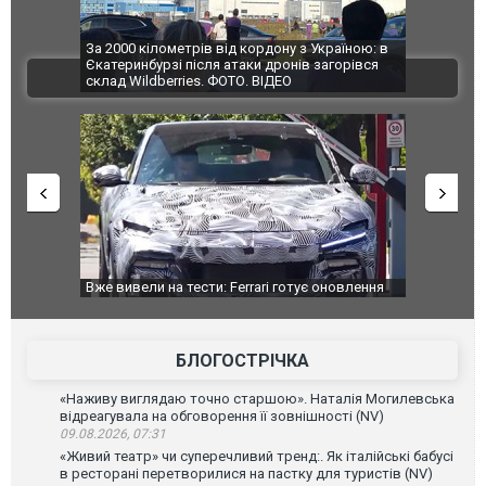
по Сумах,
За 2000 кілометрів від кордону з Україною: в
"Мої іграш
траждали
Єкатеринбурзі після атаки дронів загорівся
суперкарів
ВІДЕО
ині. ФОТО
склад Wildberries. ФОТО. ВІДЕО
дом та
Вже вивели на тести: Ferrari готує оновлення
Вийшов тре
позашляховика Purosangue. ВІДЕО
фільму "Аф
БЛОГОСТРІЧКА
«Наживу виглядаю точно старшою». Наталія Могилевська
відреагувала на обговорення її зовнішності (NV)
09.08.2026, 07:31
«Живий театр» чи суперечливий тренд:. Як італійські бабусі
в ресторані перетворилися на пастку для туристів (NV)