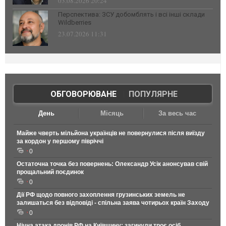
03.08.2026 20:24
Перспектива: ЗСУ добомблять і всі інші склади
Wildberries
23.07.2026 11:31
ОБГОВОРЮВАНЕ
|
ПОПУЛЯРНЕ
День
Місяць
За весь час
Майже чверть мільйона українців не повернулися після виїзду
за кордон у першому півріччі
0
Остаточна точка без повернень: Олександр Усік анонсував свій
прощальний поєдинок
0
Дії РФ щодо повного захоплення грузинських земель не
залишаться без відповіді - спільна заява чотирьох країн Заходу
0
Нічна атака дронів РФ на Київщину: загинули троє осіб