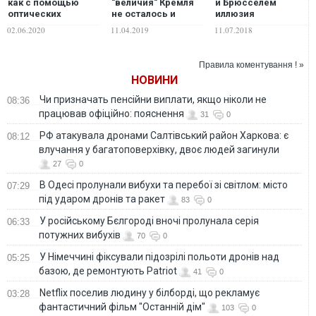
как с помощью
"величия" Кремля
и Брюсселем
оптических
не осталось и
иллюзия
иллюзий кушать
следа
"приближения
02.06.2020
11.04.2019
11.07.2018
меньше
Украины к ЕС" не
может обмануть
нищих украинцев
Правила коментування ! »
НОВИНИ
Чи призначать пенсійни виплати, якщо ніколи не
08:36
працював офіційно: пояснення
31
0
РФ атакувала дронами Салтівський район Харкова: є
08:12
влучання у багатоповерхівку, двоє людей загинули
27
0
В Одесі пролунали вибухи та перебої зі світлом: місто
07:29
під ударом дронів та ракет
83
0
У російському Бєлгороді вночі пролунала серія
06:33
потужних вибухів
70
0
У Німеччині фіксували підозрілі польоти дронів над
05:25
базою, де ремонтують Patriot
41
0
Netflix поселив людину у білборді, що рекламує
03:28
фантастичний фільм "Останній дім"
103
0