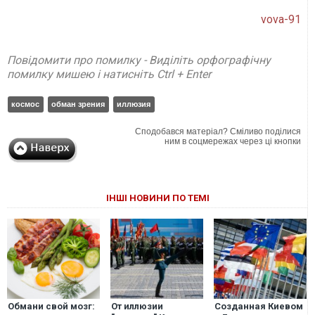
vova-91
Повідомити про помилку - Виділіть орфографічну
помилку мишею і натисніть Ctrl + Enter
космос
обман зрения
иллюзия
Сподобався матеріал? Сміливо поділися
ним в соцмережах через ці кнопки
ІНШІ НОВИНИ ПО ТЕМІ
Обмани свой мозг:
От иллюзии
Созданная Киевом