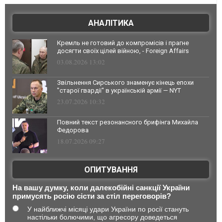
АНАЛІТИКА
Кремль не готовий до компромісів і прагне
досягти своїх цілей війною, - Foreign Affairs
03.08.2026 13:02
Звільнення Сирського знаменує кінець епохи
"старої гвардії" в українській армії — NYT
23.07.2026 10:32
Повний текст резонансного брифінга Михайла
Федорова
18.07.2026 09:27
ОПИТУВАННЯ
На вашу думку, коли далекобійні санкції України
примусять росію сісти за стіл переговорів?
У найближчі місяці удари України по росії стануть
настільки болючими, що агресору доведеться