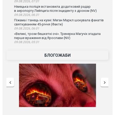
09.08.2026, 07:01
Німецька поліція встановила додатковий радар
в аеропорту Лейпцига після інциденту з дроном (NV)
09.08.2026, 06:31
Піжама і танець на кухні: Меган Маркл шокувала фанатів
святкуванням 45-річчя (Факти)
09.08.2026, 06:01
«Великі, трохи бешкетні очі». Тренерка Магучіх згадала
перше враження від Ярослави (NV)
09.08.2026, 05:31
БЛОГОЖАБИ