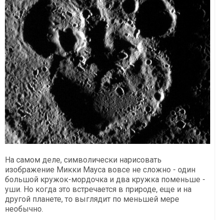
На самом деле, символически нарисовать
изображение Микки Мауса вовсе не сложно - один
большой кружок-мордочка и два кружка поменьше -
уши. Но когда это встречается в природе, еще и на
другой планете, то выглядит по меньшей мере
необычно.