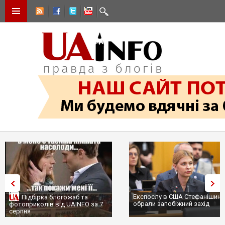
Експослу в США Стефанішиній
Трамп не передасть Україні
обрали запобіжний захід
сотні ракет до Patriot, бо у С
...