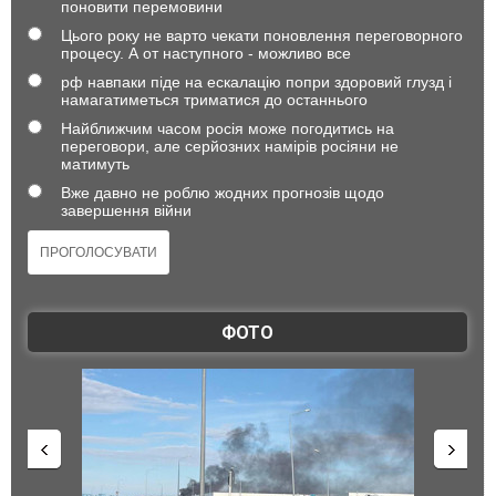
поновити перемовини
Цього року не варто чекати поновлення переговорного
процесу. А от наступного - можливо все
рф навпаки піде на ескалацію попри здоровий глузд і
намагатиметься триматися до останнього
Найближчим часом росія може погодитись на
переговори, але серйозних намірів росіяни не
матимуть
Вже давно не роблю жодних прогнозів щодо
завершення війни
ФОТО