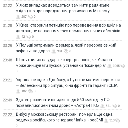
У яких випадках доведеться замінити радянське
02:22
свідоцтво про народження: роз'яснення Мін'юсту
207
0
У Києві створили петицію про переведення всіх шкіл на
01:28
дистанціне навчання через посилення нічних обстрілів
42
0
У Польщі затримали фермера, який переорав свіжий
00:26
асфальт на дорозі
381
0
Шість хвилин на удар: експерт розповів, як Україна
23:48
може знищувати пускові установки "Іскандерів"
1065
0
Україна не піде з Донбасу, а Путін не матиме перемоги
23:21
— Зеленський про ситуацію на фронті та гарантії США
102
0
Здатен розвивати швидкість до 560 км/год - у РФ
22:49
похвалилися зенітним дроном «Астра-ППО»
341
0
Вибух у московському ресторані: померла ще одна
22:22
родичка російського генерала Чайка, - росЗМІ
313
0