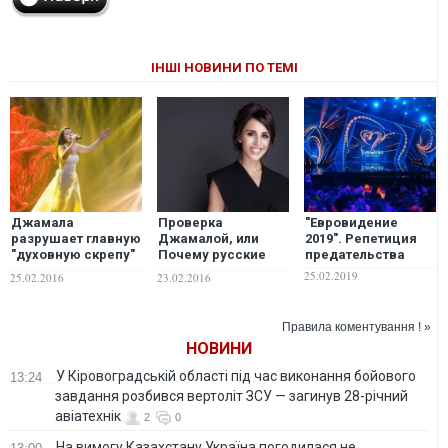
ІНШІ НОВИНИ ПО ТЕМІ
Джамала
Проверка
"Евровидение
разрушает главную
Джамалой, или
2019". Репетиция
"духовную скрепу"
Почему русские
предательства
Кремля
шовинисты
25.02.2019
25.02.2016
23.02.2016
ненавидят всех
крымских татар
Правила коментування ! »
НОВИНИ
У Кіровоградській області під час виконання бойового
13:24
завдання розбився вертоліт ЗСУ — загинув 28-річний
авіатехнік
2
0
На вимогу Казахстану Україна погодилася не