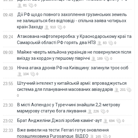
81
0
Дії РФ щодо повного захоплення грузинських земель
09:48
не залишаться без відповіді - спільна заява чотирьох
країн Заходу
910
0
Атакована нафтопереробка: у Краснодарському краї та
09:24
Самарській області РФ горять два НПЗ
83
0
Майже чверть мільйона українців не повернулися після
09:00
виїзду за кордон у першому півріччі
189
0
Нічна атака дронів РФ на Київщину: загинули троє осіб
08:39
104
0
Штучний інтелект у китайській армії: впроваджується
23:55
система для планування масованих авіаударів
201
0
В місті Аспендос у Туреччині знайшли 2,2-метрову
23:30
мармурову статую бога лікування
226
0
Брат Анджеліни Джолі зробив камінг-аут
23:02
694
0
Вже вивели на тести: Ferrari готує оновлення
22:33
позашляховика Purosangue. ВІДЕО
165
0