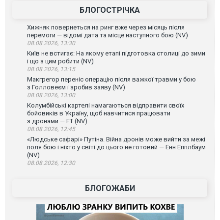
БЛОГОСТРІЧКА
Хижняк повернеться на ринг вже через місяць після
перемоги — відомі дата та місце наступного бою (NV)
08.08.2026, 13:30
Київ не встигає: На якому етапі підготовка столиці до зими
і що з цим робити (NV)
08.08.2026, 13:15
Макгрегор переніс операцію після важкої травми у бою
з Голловеєм і зробив заяву (NV)
08.08.2026, 13:00
Колумбійські картелі намагаються відправити своїх
бойовиків в Україну, щоб навчитися працювати
з дронами — FT (NV)
08.08.2026, 12:45
«Людське сафарі» Путіна. Війна дронів може вийти за межі
поля бою і ніхто у світі до цього не готовий — Енн Епплбаум
(NV)
08.08.2026, 12:30
БЛОГОЖАБИ