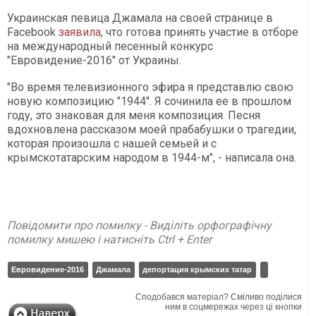
Украинская певица Джамала на своей странице в
Facebook
заявила
, что готова принять участие в отборе
на международный песенный конкурс
"Евровидение-2016" от Украины.
"Во время телевизионного эфира я представлю свою
новую композицию "1944". Я сочинила ее в прошлом
году, это знаковая для меня композиция. Песня
вдохновлена рассказом моей прабабушки о трагедии,
которая произошла с нашей семьей и с
крымскотатарским народом в 1944-м", - написала она.
Повідомити про помилку - Виділіть орфографічну
помилку мишею і натисніть Ctrl + Enter
Евровидение-2016
Джамала
депортация крымских татар
Сподобався матеріал? Сміливо поділися
ним в соцмережах через ці кнопки