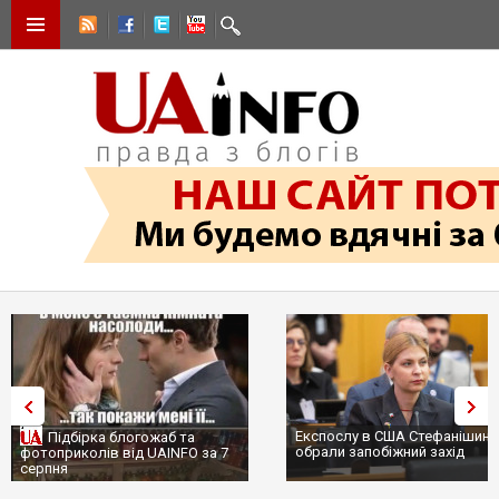
Експослу в США Стефанішині
Підбірка блогожаб та
обрали запобіжний захід
фотоприколів від UAINFO за 7
серпня