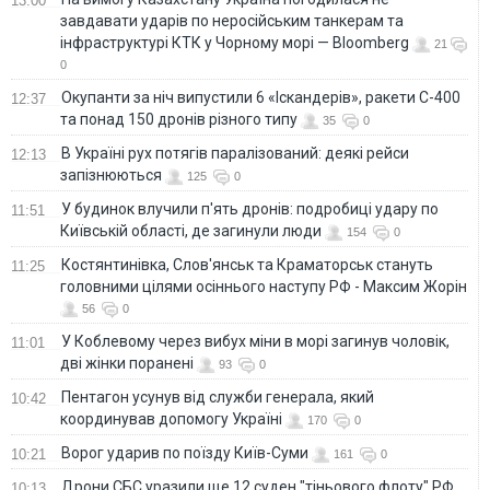
13:00
завдавати ударів по неросійським танкерам та
інфраструктурі КТК у Чорному морі — Bloomberg
21
0
Окупанти за ніч випустили 6 «Іскандерів», ракети С-400
12:37
та понад 150 дронів різного типу
35
0
В Україні рух потягів паралізований: деякі рейси
12:13
запізнюються
125
0
У будинок влучили п'ять дронів: подробиці удару по
11:51
Київській області, де загинули люди
154
0
Костянтинівка, Слов'янськ та Краматорськ стануть
11:25
головними цілями осіннього наступу РФ - Максим Жорін
56
0
У Коблевому через вибух міни в морі загинув чоловік,
11:01
дві жінки поранені
93
0
Пентагон усунув від служби генерала, який
10:42
координував допомогу Україні
170
0
Ворог ударив по поїзду Київ-Суми
10:21
161
0
Дрони СБС уразили ще 12 суден "тіньового флоту" РФ
10:13