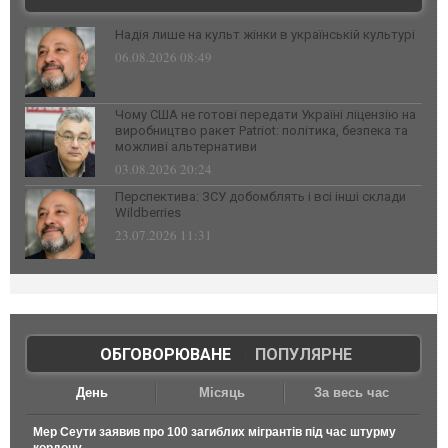
Надія лише на культ жінки в українській культурі
06.08.2026 08:49
Чому США не готові передати Україні ліцензію на
виробництво ракет Patriot: політика, безпека та
можливі альтернативи
03.08.2026 20:24
Перспектива: ЗСУ добомблять і всі інші склади
Wildberries
23.07.2026 11:31
ОБГОВОРЮВАНЕ
|
ПОПУЛЯРНЕ
День
Місяць
За весь час
Мер Сеути заявив про 100 загиблих мігрантів під час штурму