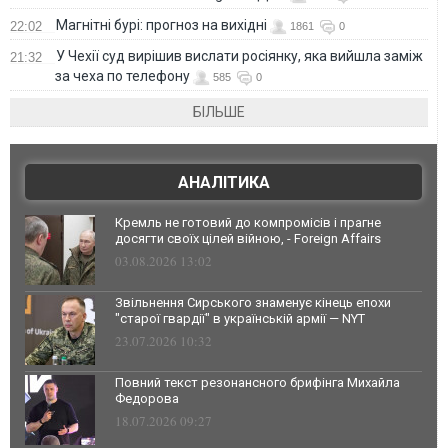
Магнітні бурі: прогноз на вихідні
22:02
1861
0
У Чехії суд вирішив вислати росіянку, яка вийшла заміж
21:32
за чеха по телефону
585
0
БІЛЬШЕ
АНАЛІТИКА
Кремль не готовий до компромісів і прагне
досягти своїх цілей війною, - Foreign Affairs
03.08.2026 13:02
Звільнення Сирського знаменує кінець епохи
"старої гвардії" в українській армії — NYT
23.07.2026 10:32
Повний текст резонансного брифінга Михайла
Федорова
18.07.2026 09:27