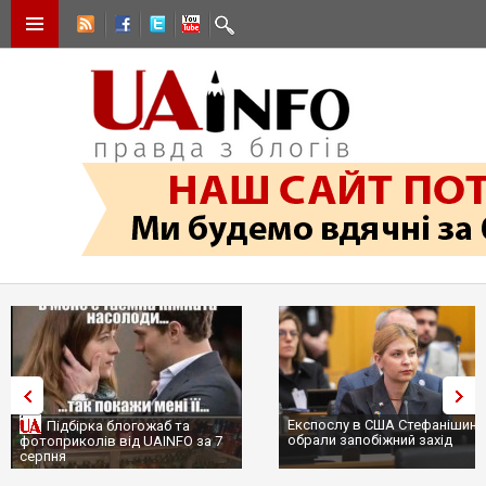
Експослу в США Стефанішині
Підбірка блогожаб та
обрали запобіжний захід
фотоприколів від UAINFO за 7
серпня