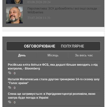
03.08.2026 20:24
Перспектива: ЗСУ добомблять і всі інші склади
Wildberries
23.07.2026 11:31
ОБГОВОРЮВАНЕ
|
ПОПУЛЯРНЕ
День
Місяць
За весь час
Російська еліта боїться ФСБ, яка дедалі більше виходить з-під
контролю, - Bloomberg
0
Наталія Могилевська стала другою тренеркою 14-го сезону шоу
"Голос країни"
0
Спека ще затримується: в Укргідрометцентрі розповіли, якою
завтра буде погода в Україні
0