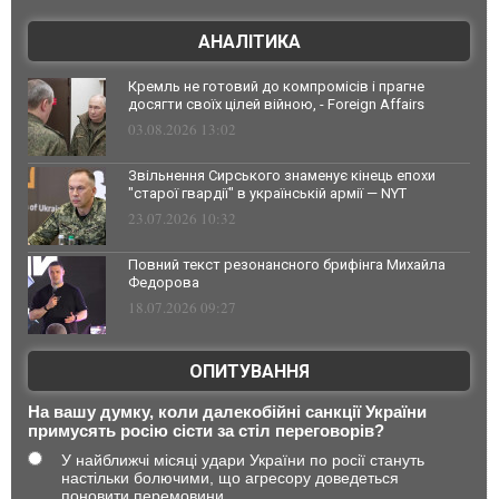
АНАЛІТИКА
Кремль не готовий до компромісів і прагне
досягти своїх цілей війною, - Foreign Affairs
03.08.2026 13:02
Звільнення Сирського знаменує кінець епохи
"старої гвардії" в українській армії — NYT
23.07.2026 10:32
Повний текст резонансного брифінга Михайла
Федорова
18.07.2026 09:27
ОПИТУВАННЯ
На вашу думку, коли далекобійні санкції України
примусять росію сісти за стіл переговорів?
У найближчі місяці удари України по росії стануть
настільки болючими, що агресору доведеться
поновити перемовини