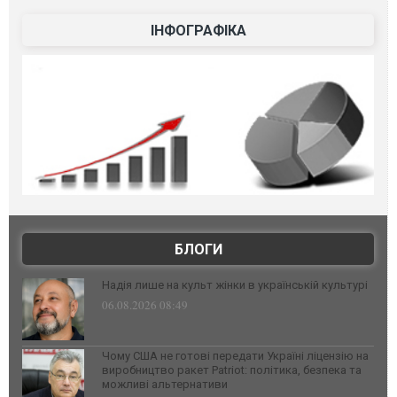
ІНФОГРАФІКА
БЛОГИ
Надія лише на культ жінки в українській культурі
06.08.2026 08:49
Чому США не готові передати Україні ліцензію на
виробництво ракет Patriot: політика, безпека та
можливі альтернативи