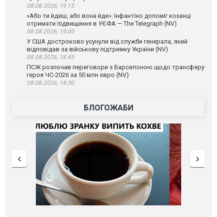
08.08.2026, 19:15
«Або ти йдеш, або вона йде»: Інфантіно допоміг коханці
отримати підвищення в УЄФА — The Telegraph (NV)
08.08.2026, 19:00
У США достроково усунули від служби генерала, який
відповідав за військову підтримку України (NV)
08.08.2026, 18:45
ПСЖ розпочав переговори з Барселоною щодо трансферу
героя ЧС-2026 за 50 млн євро (NV)
08.08.2026, 18:30
БЛОГОЖАБИ