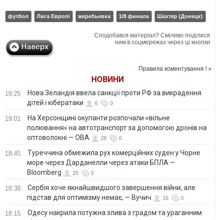
футбол
Лига Европі
жеребьевка
1/8 финала
Шахтер (Донецк)
Сподобався матеріал? Сміливо поділися
ним в соцмережах через ці кнопки
Правила коментування ! »
НОВИНИ
Нова Зеландія ввела санкції проти РФ за викрадення
19:25
дітей і кібератаки
6
0
На Херсонщині окупанти розпочали «вільне
19:01
полювання» на автотранспорт за допомогою дронів на
оптоволокні — ОВА
28
0
Туреччина обмежила рух комерційних суден у Чорне
18:45
море через Дарданелли через атаки БПЛА —
Bloomberg
25
0
Сербія хоче якнайшвидшого завершення війни, але
18:38
підстав для оптимізму немає, — Вучич
16
0
Одесу накрила потужна злива з градом та ураганним
18:15