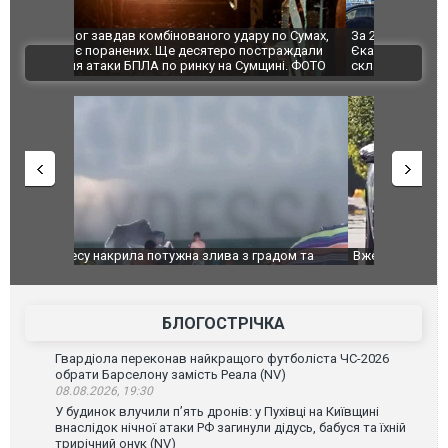
по Сумах,
За 2000 кілометрів від кордону з Україною: в
"Мої іграш
траждали
Єкатеринбурзі після атаки дронів загорівся
суперкарів
ВІДЕО
ині. ФОТО
склад Wildberries. ФОТО. ВІДЕО
дом та
Вже вивели на тести: Ferrari готує оновлення
Вийшов тре
позашляховика Purosangue. ВІДЕО
фільму "Аф
БЛОГОСТРІЧКА
Гвардіола переконав найкращого футболіста ЧС-2026
обрати Барселону замість Реала (NV)
08.08.2026, 19:30
У будинок влучили п’ять дронів: у Пухівці на Київщині
внаслідок нічної атаки РФ загинули дідусь, бабуся та їхній
трирічний онук (NV)