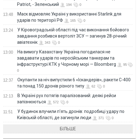
Patriot, - Зеленський
194
0
Маск відмовляє Україні у використанні Starlink для
13:48
ударів по території РФ
165
0
У Кіровоградській області під час виконання бойового
13:24
завдання розбився вертоліт ЗСУ — загинув 28-річний
авіатехнік
343
0
На вимогу Казахстану Україна погодилася не
13:00
завдавати ударів по неросійським танкерам та
інфраструктурі КТК у Чорному морі — Bloomberg
95
0
Окупанти за ніч випустили 6 «Іскандерів», ракети С-400
12:37
та понад 150 дронів різного типу
62
0
В Україні рух потягів паралізований: деякі рейси
12:13
запізнюються
572
0
У будинок влучили п'ять дронів: подробиці удару по
11:51
Київській області, де загинули люди
371
0
БІЛЬШЕ