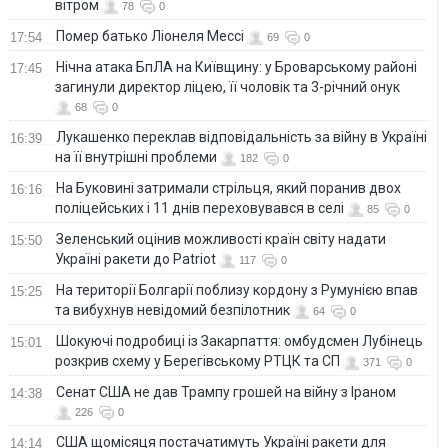
вітром
78
0
Помер батько Ліонеля Мессі
17:54
69
0
Нічна атака БпЛА на Київщину: у Броварському районі
17:45
загинули директор ліцею, її чоловік та 3-річний онук
68
0
Лукашенко переклав відповідальність за війну в Україні
16:39
на її внутрішні проблеми
182
0
На Буковині затримали стрільця, який поранив двох
16:16
поліцейських і 11 днів переховувався в селі
85
0
Зеленський оцінив можливості країн світу надати
15:50
Україні ракети до Patriot
117
0
На території Болгарії поблизу кордону з Румунією впав
15:25
та вибухнув невідомий безпілотник
64
0
Шокуючі подробиці із Закарпаття: омбудсмен Лубінець
15:01
розкрив схему у Берегівському РТЦК та СП
371
0
Сенат США не дав Трампу грошей на війну з Іраном
14:38
226
0
США щомісяця постачатимуть Україні ракети для
14:14