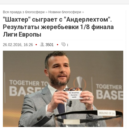
Вся правда з блогосфери
»
Новини блогосфери
»
"Шахтер" сыграет c "Андерлехтом".
Результаты жеребьевки 1/8 финала
Лиги Европы
•
•
26.02.2016, 16:26
3501
1