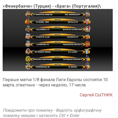
«Фенербахче» (Турция) - «Брага» (Португалия)\
Первые матчи 1/8 финала Лиги Европы состоятся 10
марта, ответные - через неделю, 17 числа.
Сергей СЫТНИК
Повідомити про помилку - Виділіть орфографічну
помилку мишею і натисніть Ctrl + Enter