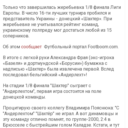
Только что завершилась жеребьевка 1/8 финала Лиги
Европы. В число 16-ти лучших турнира пробился и
представитель Украины - донецкий «Шахтер». При
жеребьевке не учитывался рейтинг команд,
украинскому полпреду мог достаться любой из 15
соперников.
Об этом
сообщает
Футбольный портал Footboom.com.
В итоге с легкой руки Александра Фрая (экс-игрока
«Базеля» и дортмундской «Борусии») бумажка с
надписью «Шахтер» была извлечена первой. Вслед
последовал бельгийский «Андерлехт»!
На стадии 1/8 финала "Шахтер" сыграет с
"Андерлехтом", первая игра состоится на поле
донецкой команды.
Процитирую своего коллегу Владимира Пояснюка: "С
"Андерлехтом" "Шахтёр" не играл. А вот динамовцы и
эту команду отлично помнят, по группе-2000, 2:4 в
Брюсселе с быстрейшим голом Каладзе. Кстати, и тут