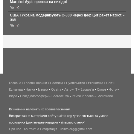
Магнітні бурі: прогноз на вихідні
0
США і Україна модернізують С-300 через дефіцит ракет Patriot, -
ЗМІ
0
Головна
•
Головні новини
•
Політика
•
Суспільство
•
Економіка
беспроводной
•
Світ
•
Культура
•
Наука
•
Історія
•
Освіта
•
Авто
•
IT
•
Здоров'я
интернет
•
Спорт
•
Фото
•
Відео
•
Огляд блогосфери
•
Блоголента
•
Рейтинг блогів
киев
•
Блогожаби
и
Всі новини належать їх правовласникам.
область
Використання матеріалів сайту
uainfo.org
дозволяється за умови
wimax
посилання (для інтернет-видань - гіперпосилання).
интернет
Про нас
.
Контактна інформація
.
uainfo.org@gmail.com
в