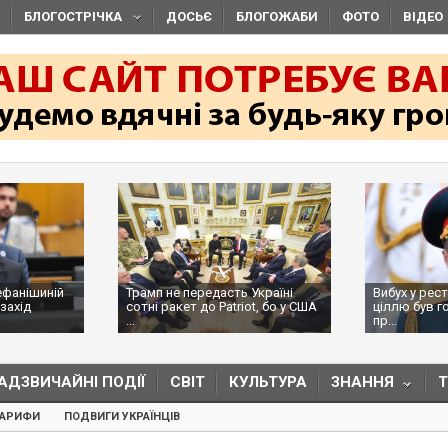
БЛОГОСТРІЧКА
ДОСЬЄ
БЛОГОЖАБИ
ФОТО
ВІДЕО
ефанішиній
Трамп не передасть Україні
Вибух у рес
захід
сотні ракет до Patriot, бо у США
ціллю був г
...
пр...
АДЗВИЧАЙНІ ПОДІЇ
СВІТ
КУЛЬТУРА
ЗНАННЯ
ТАРИФИ
ПОДВИГИ УКРАЇНЦІВ