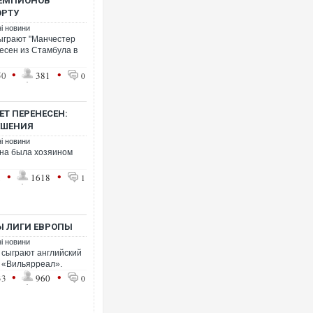
ЧЕМПИОНОВ
ОРТУ
ні новини
сыграют "Манчестер
есен из Стамбула в
•
•
50
381
0
Ворог завдав комбінованого
двоє поранених. Ще десяте
після атаки БПЛА по ринку 
Т ПЕРЕНЕСЕН:
ЕШЕНИЯ
ні новини
она была хозяином
•
•
1
1618
1
Ы ЛИГИ ЕВРОПЫ
ні новини
 сыграют английский
 «Вильярреал».
•
•
33
960
Зеленський прибув до Сербі
0
перемовини