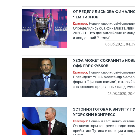
ОПРЕДЕЛИЛИСЬ ОБА ФИНАЛИС
ЧЕМПИОНОВ
Категорія:
Новини спорту: свіжі спортив
Определились оба финалиста Лиги
2020/21. Это две английские коман
и лондонский "Челси".
06.05.2021, 04:5
УЕФА МОЖЕТ СОХРАНИТЬ НОВ
ОФФ ЕВРОКУБКОВ
Категорія:
Новини спорту: свіжі спортив
Президент УЕФА Александр Чефери
формат "финала восьми", который 
завершения прерванных пандемией
чемпионов ...
23.08.2020, 20:
ЭСТОНИЯ ГОТОВА К ВИЗИТУ П
УГОРСКИЙ КОНГРЕСС
Категорія:
Новини в світі: читати останні
Организаторы конгресса подготови
прибытию Путина и полиции и пог