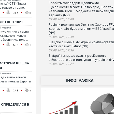
Зробить господарів щасливими.
тячка"(СТБ) Злата
Що принести в гості і на вечерю, щоб точ
 кольцо от одно...
не помилитися — бюджетні та неочевидні
•
•
1
1215
0
варіанти (NV)
07.08.2026, 18:00
ЛЬ ЕВРО-2020
Росіяни все частіше бʼють по Харкову FPV
ні новини
дронами. Що буде з містом — ВВС Україна
ную Англии в серии
(NV)
и стала чемпионом
07.08.2026, 17:48
обменялись гола...
Швидке рішення. Як Україні компенсувати
•
•
4
1692
1
нестачу ракет Patriot (NV)
07.08.2026, 17:36
В Україні вперше судять російського
військового за зґвалтування українки (N
 ИСТОРИИ ВЫШЛА
07.08.2026, 17:24
Ы
ні новини
над национальной
ІНФОГРАФІКА
а чемпионата Европы
•
•
4
1365
2
 ОПРЕДЕЛИЛСЯ В