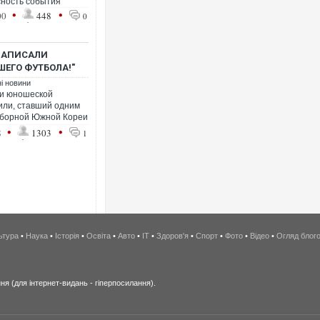
сность события
•
•
00
448
0
НАПИСАЛИ
ЕГО ФУТБОЛА!"
ні новини
 и юношеской
или, ставший одним
 сборной Южной Кореи
•
•
8
1303
1
ьтура
•
Наука
•
Історія
•
Освіта
•
Авто
•
IT
•
Здоров'я
•
Спорт
•
Фото
•
Відео
•
Огляд блог
я (для інтернет-видань - гіперпосилання).