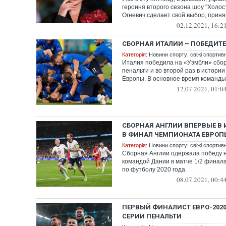
героиня второго сезона шоу "Холос
Огневич сделает свой выбор, приняв
02.12.2021, 16:2
СБОРНАЯ ИТАЛИИ – ПОБЕДИТЕ
Категорія:
Новини спорту: свіжі спортив
Италия победила на «Уэмбли» сбор
пенальти и во второй раз в истори
Европы. В основное время команды 
12.07.2021, 01:0
СБОРНАЯ АНГЛИИ ВПЕРВЫЕ В
В ФИНАЛ ЧЕМПИОНАТА ЕВРОП
Категорія:
Новини спорту: свіжі спортив
Сборная Англии одержала победу 
командой Дании в матче 1/2 финал
по футболу 2020 года.
08.07.2021, 00:4
ПЕРВЫЙ ФИНАЛИСТ ЕВРО-2020
СЕРИИ ПЕНАЛЬТИ