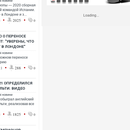
ні новини
вропы — 2020 сборная
й командой Испании.
в Лондоне и з...
Loading...
•
•
5
2025
0
 О ПЕРЕНОСЕ
Т: "УВЕРЕНЫ, ЧТО
 В ЛОНДОНЕ"
ні новини
можном переносе
грию
•
•
21
288
0
21 ОПРЕДЕЛИЛСЯ
ЛЬТИ. ВИДЕО
ні новини
 обыграл английский
ьти, реализовав все
•
•
5
1825
0