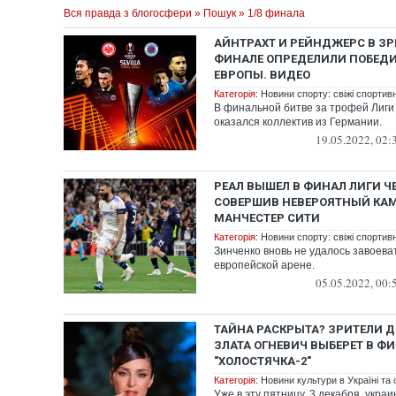
Вся правда з блогосфери
»
Пошук
» 1/8 финала
АЙНТРАХТ И РЕЙНДЖЕРС В 
ФИНАЛЕ ОПРЕДЕЛИЛИ ПОБЕДИ
ЕВРОПЫ. ВИДЕО
Категорія:
Новини спорту: свіжі спортив
В финальной битве за трофей Лиги
оказался коллектив из Германии.
19.05.2022, 02:
РЕАЛ ВЫШЕЛ В ФИНАЛ ЛИГИ 
СОВЕРШИВ НЕВЕРОЯТНЫЙ КАМ
МАНЧЕСТЕР СИТИ
Категорія:
Новини спорту: свіжі спортив
Зинченко вновь не удалось завоева
европейской арене.
05.05.2022, 00:
ТАЙНА РАСКРЫТА? ЗРИТЕЛИ Д
ЗЛАТА ОГНЕВИЧ ВЫБЕРЕТ В Ф
"ХОЛОСТЯЧКА-2"
Категорія:
Новини культури в Україні та с
Уже в эту пятницу, 3 декабря, укра