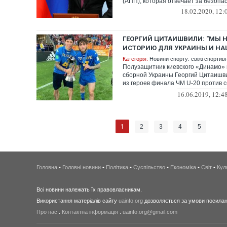
(АПП), которая отвечает за безопа
18.02.2020, 12:
ГЕОРГИЙ ЦИТАИШВИЛИ: "МЫ 
ИСТОРИЮ ДЛЯ УКРАИНЫ И НАШ
Категорія:
Новини спорту: свіжі спортив
Полузащитник киевского «Динамо»
сборной Украины Георгий Цитаишв
из героев финала ЧМ U-20 против
(3:1...
16.06.2019, 12:4
1
2
3
4
5
Головна
•
Головні новини
•
Політика
•
Суспільство
•
Економіка
•
Світ
•
Кул
Всі новини належать їх правовласникам.
Використання матеріалів сайту
uainfo.org
дозволяється за умови посиланн
Про нас
.
Контактна інформація
.
uainfo.org@gmail.com