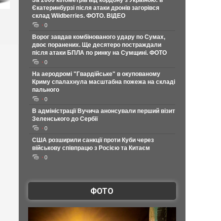
За 2000 кілометрів від кордону з Україною: в
Єкатеринбурзі після атаки дронів загорівся
склад Wildberries. ФОТО. ВІДЕО
0
Ворог завдав комбінованого удару по Сумах,
двоє поранених. Ще десятеро постраждали
після атаки БПЛА по ринку на Сумщині. ФОТО
0
На аеродромі "Гвардійське" в окупованому
Криму спалахнула масштабна пожежа на складі
пального
0
В адміністрації Вучича анонсували перший візит
Зеленського до Сербії
0
США розширили санкції проти Куби через
військову співпрацю з Росією та Китаєм
0
ФОТО