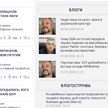
БЛОГИ
ЗРЕЛИЩНОМ
ТЕЛЯ ЛИГИ
Надія лише на культ жінки в
українській культурі
ні новини
06.08.2026 08:49
 Европы сильнее
•
•
30
700
0
Чому США не готові передати
Україні ліцензію на виробництв
ракет Patriot: політика, безпека 
можливі альтернативи
ЧЕМПИОНОВ,
БЭК ПРОТИВ
03.08.2026 20:24
Перспектива: ЗСУ добомблять і
ні новини
всі інші склади Wildberries
ть главный трофей на
23.07.2026 11:31
•
•
51
953
0
БЛОГОСТРІЧКА
ОГАДАЛИСЬ, КОГО
ИНАЛЕ ШОУ
Колумбійські наркокартелі відправляють
людей в Україну, щоб освоїти технології
бойових дронів (Факти)
віті
07.08.2026, 18:12
инская певица и