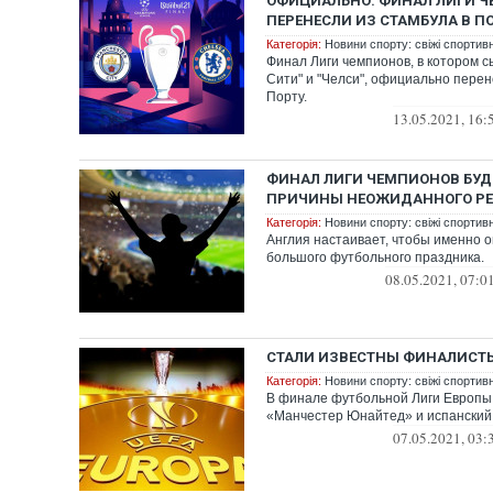
ОФИЦИАЛЬНО: ФИНАЛ ЛИГИ 
ПЕРЕНЕСЛИ ИЗ СТАМБУЛА В П
Категорія:
Новини спорту: свіжі спортив
Финал Лиги чемпионов, в котором 
Сити" и "Челси", официально перен
Порту.
13.05.2021, 16:
ФИНАЛ ЛИГИ ЧЕМПИОНОВ БУДЕ
ПРИЧИНЫ НЕОЖИДАННОГО Р
Категорія:
Новини спорту: свіжі спортив
Англия настаивает, чтобы именно 
большого футбольного праздника.
08.05.2021, 07:0
СТАЛИ ИЗВЕСТНЫ ФИНАЛИСТ
Категорія:
Новини спорту: свіжі спортив
В финале футбольной Лиги Европы
«Манчестер Юнайтед» и испанский
07.05.2021, 03: