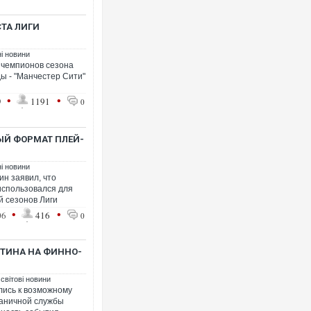
ТА ЛИГИ
ні новини
 чемпионов сезона
ды - "Манчестер Сити"
•
•
9
1191
0
ЫЙ ФОРМАТ ПЛЕЙ-
ні новини
н заявил, что
использовался для
 сезонов Лиги
•
•
06
416
0
УТИНА НА ФИННО-
 світові новини
лись к возможному
раничной службы