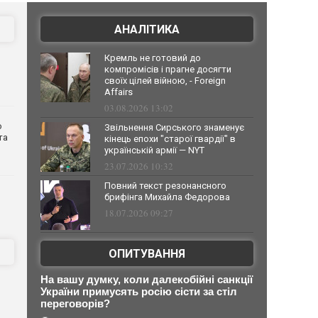
АНАЛІТИКА
Кремль не готовий до
компромісів і прагне досягти
своїх цілей війною, - Foreign
Affairs
03.08.2026 13:02
о
Звільнення Сирського знаменує
та
кінець епохи "старої гвардії" в
українській армії — NYT
23.07.2026 10:32
Повний текст резонансного
брифінга Михайла Федорова
18.07.2026 09:27
ОПИТУВАННЯ
На вашу думку, коли далекобійні санкції
України примусять росію сісти за стіл
переговорів?