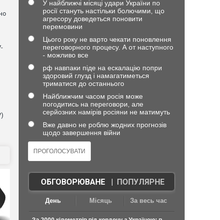
У найближчі місяці удари України по
росії стануть настільки болючими, що
но
агресору доведеться поновити
перемовини
Цього року не варто чекати поновлення
переговорного процесу. А от наступного
-
- можливо все
рф навпаки піде на ескалацію попри
здоровий глузд і намагатиметься
триматися до останнього
Найближчим часом росія може
погодитись на переговори, але
серйозних намірів росіяни не матимуть
V)
Вже давно не роблю жодних прогнозів
щодо завершення війни
ОБГОВОРЮВАНЕ
|
ПОПУЛЯРНЕ
День
Місяць
За весь час