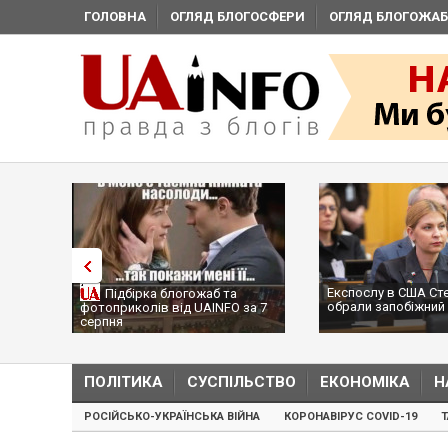
ГОЛОВНА
ОГЛЯД БЛОГОСФЕРИ
ОГЛЯД БЛОГОЖАБ
Експослу в США Ст
Підбірка блогожаб та
обрали запобіжний 
фотоприколів від UAINFO за 7
серпня
ПОЛІТИКА
СУСПІЛЬСТВО
ЕКОНОМІКА
Н
РОСІЙСЬКО-УКРАЇНСЬКА ВІЙНА
КОРОНАВІРУС COVID-19