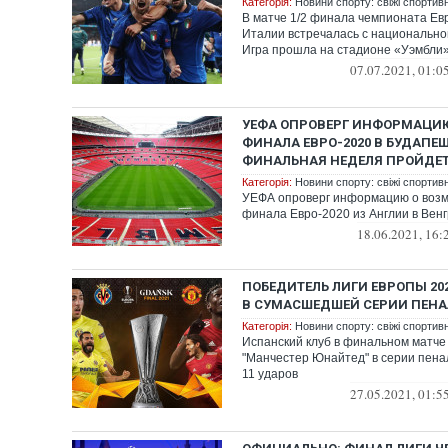
Категорія:
Новини спорту: свіжі спортив
В матче 1/2 финала чемпионата Е
Италии встречалась с национально
Игра прошла на стадионе «Уэмбли» 
07.07.2021, 01:0
УЕФА ОПРОВЕРГ ИНФОРМАЦИЮ
ФИНАЛА ЕВРО-2020 В БУДАПЕШ
ФИНАЛЬНАЯ НЕДЕЛЯ ПРОЙДЕТ
Категорія:
Новини спорту: свіжі спортив
УЕФА опроверг информацию о воз
финала Евро-2020 из Англии в Вен
18.06.2021, 16:
ПОБЕДИТЕЛЬ ЛИГИ ЕВРОПЫ 20
В СУМАСШЕДШЕЙ СЕРИИ ПЕНА
Категорія:
Новини спорту: свіжі спортив
Испанский клуб в финальном матче
"Манчестер Юнайтед" в серии пенал
11 ударов
27.05.2021, 01:5