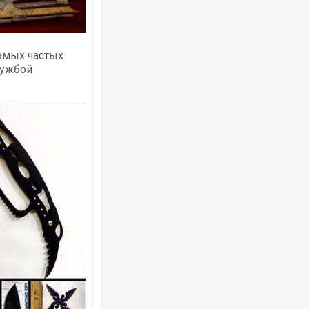
самых частых
лужбой