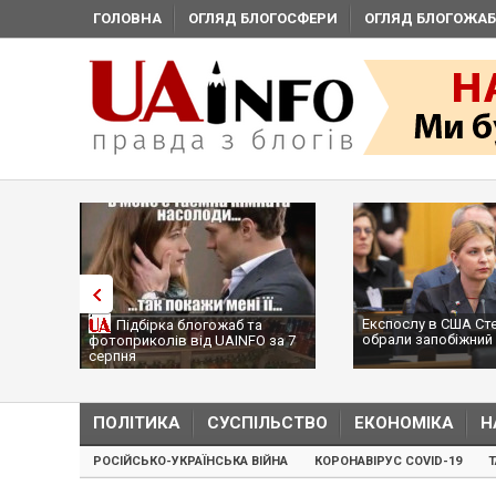
ГОЛОВНА
ОГЛЯД БЛОГОСФЕРИ
ОГЛЯД БЛОГОЖАБ
Експослу в США Стефанішиній
Тр
рка блогожаб та
обрали запобіжний захід
со
лів від UAINFO за 7
...
ПОЛІТИКА
СУСПІЛЬСТВО
ЕКОНОМІКА
Н
РОСІЙСЬКО-УКРАЇНСЬКА ВІЙНА
КОРОНАВІРУС COVID-19