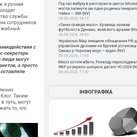
ж и ручная
Під час вибуху в ресторані в центрі Моск
могла загинути ще одна родичка генерал
оходят
Чайка — ЗМІ (NV)
ство службы
08.08.2026, 18:15
ни сотрудников
«Таких гравців мало». Кравець назвав
лужебный
футболіста Динамо, який його вразив (NV
08.08.2026, 18:00
Українські бійці знищили обладнання РФ 
управління дронами на буровій установці
аимодействия с
Сиваш у Чорному морі — відео (NV)
сс-секретарь
08.08.2026, 17:45
о люди могут
Мессі хотіли вбити, Роналду переслідувал
метов, а просто
ФБР розкрило шокуючі деталі ЧС-2026 (N
 оставляли
08.08.2026, 17:30
дленно
ІНФОГРАФІКА
блог. Таким
в путь, могут
ить то, что