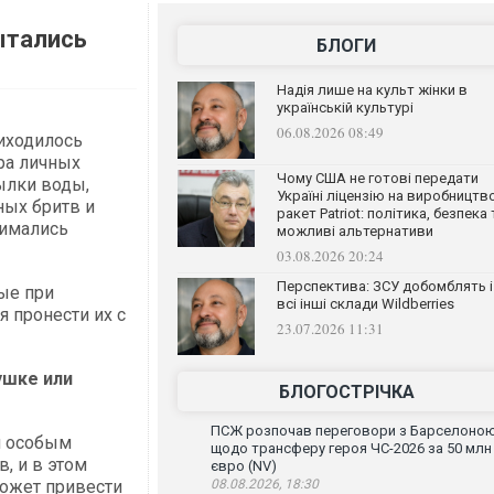
ытались
БЛОГИ
Надія лише на культ жінки в
українській культурі
06.08.2026 08:49
иходилось
ра личных
Чому США не готові передати
ылки воды,
Україні ліцензію на виробництв
ных бритв и
ракет Patriot: політика, безпека 
нимались
можливі альтернативи
03.08.2026 20:24
Перспектива: ЗСУ добомблять і
ые при
всі інші склади Wildberries
 пронести их с
23.07.2026 11:31
ушке или
БЛОГОСТРІЧКА
ПСЖ розпочав переговори з Барселоно
я особым
щодо трансферу героя ЧС-2026 за 50 млн
, и в этом
євро (NV)
ожет привести
08.08.2026, 18:30