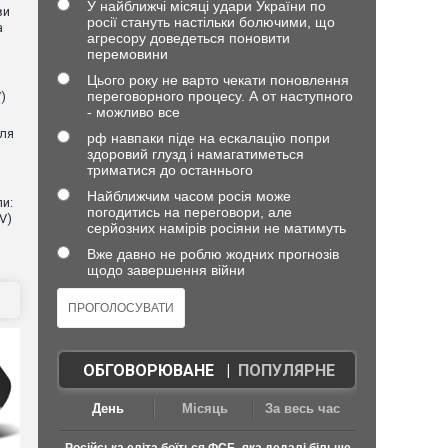
У найближчі місяці удари України по
ви
росії стануть настільки болючими, що
а
агресору доведеться поновити
перемовини
Цього року не варто чекати поновлення
переговорного процесу. А от наступного
)
- можливо все
для
рф навпаки піде на ескалацію попри
здоровий глузд і намагатиметься
триматися до останнього
Найближчим часом росія може
и:
погодитись на переговори, але
V)
серйозних намірів росіяни не матимуть
Вже давно не роблю жодних прогнозів
щодо завершення війни
ОБГОВОРЮВАНЕ
|
ПОПУЛЯРНЕ
День
Місяць
За весь час