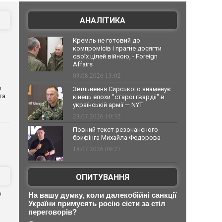
АНАЛІТИКА
Кремль не готовий до
компромісів і прагне досягти
своїх цілей війною, - Foreign
Affairs
03.08.2026 13:02
о
Звільнення Сирського знаменує
та
кінець епохи "старої гвардії" в
українській армії — NYT
23.07.2026 10:32
Повний текст резонансного
брифінга Михайла Федорова
18.07.2026 09:27
ОПИТУВАННЯ
ю
На вашу думку, коли далекобійні санкції
України примусять росію сісти за стіл
переговорів?