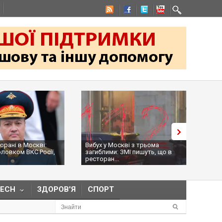
Вибух у Москві з трьома
На командира "Хартії" Ігоря
загиблими: ЗМІ пишуть, що в
Оболєнського сьогодні
ресторан...
намагалися...
TECH
ЗДОРОВ'Я
СПОРТ