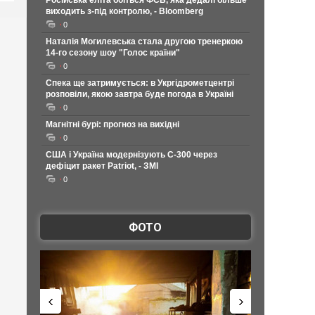
Російська еліта боїться ФСБ, яка дедалі більше
виходить з-під контролю, - Bloomberg
0
Наталія Могилевська стала другою тренеркою
14-го сезону шоу "Голос країни"
0
Спека ще затримується: в Укргідрометцентрі
розповіли, якою завтра буде погода в Україні
0
Магнітні бурі: прогноз на вихідні
0
США і Україна модернізують С-300 через
дефіцит ракет Patriot, - ЗМІ
0
ФОТО