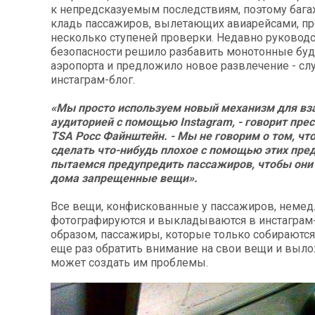
к непредсказуемым последствиям, поэтому бага
кладь пассажиров, вылетающих авиарейсами, пр
несколько ступеней проверки. Недавно руковод
безопасности решило разбавить монотонные буд
аэропорта и предложило новое развлечение - с
инстаграм-блог.
«Мы просто используем новый механизм для вз
аудиторией с помощью Instagram, - говорит пре
TSA Росс Файнштейн. - Мы не говорим о том, чт
сделать что-нибудь плохое с помощью этих пред
пытаемся предупредить пассажиров, чтобы они
дома запрещенные вещи».
Все вещи, конфискованные у пассажиров, неме
фотографируются и выкладываются в инстаграм-
образом, пассажиры, которые только собираются 
еще раз обратить внимание на свои вещи и вылож
может создать им проблемы.