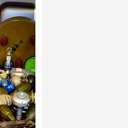
Ворог завдав комбінованого удару по
двоє поранених. Ще десятеро постра
після атаки БПЛА по ринку на Сумщині
Одесу накрила потужна злива з градо
ураганним вітром