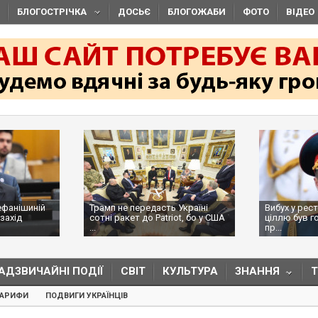
БЛОГОСТРІЧКА
ДОСЬЄ
БЛОГОЖАБИ
ФОТО
ВІДЕО
амп не передасть Україні
Вибух у ресторані в Москві:
тні ракет до Patriot, бо у США
ціллю був головком ВКС Росії,
пр...
АДЗВИЧАЙНІ ПОДІЇ
СВІТ
КУЛЬТУРА
ЗНАННЯ
ТАРИФИ
ПОДВИГИ УКРАЇНЦІВ