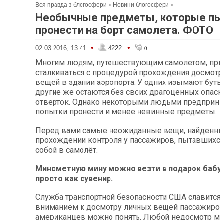
Вся правда з блогосфери
»
Новини блогосфери
»
Необычные предметы, которые п
пронести на борт самолета. ФОТО
•
•
02.03.2016, 13:41
4222
0
Многим людям, путешествующим самолетом, пр
сталкиваться с процедурой прохождения досмот
вещей в здании аэропорта. У одних изымают бут
другие же остаются без своих драгоценных опас
отверток. Однако некоторыми людьми предпри
попытки пронести и менее невинные предметы.
Перед вами самые неожиданные вещи, найденн
прохождении контроля у пассажиров, пытавшихся
собой в самолёт.
Минометную мину можно везти в подарок баб
просто как сувенир.
Служба транспортной безопасности США славитс
вниманием к досмотру личных вещей пассажиров
американцев можно понять. Любой недосмотр м