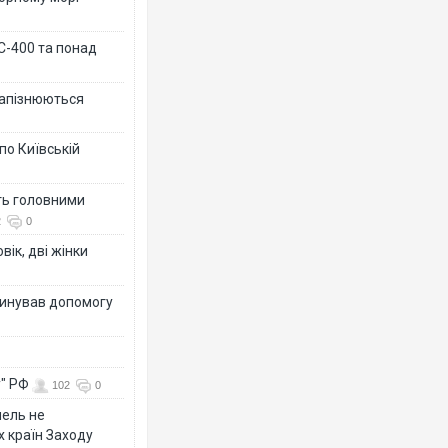
 С-400 та понад
 запізнюються
по Київській
ть головними
2
0
вік, дві жінки
динував допомогу
у" РФ
102
0
мель не
х країн Заходу