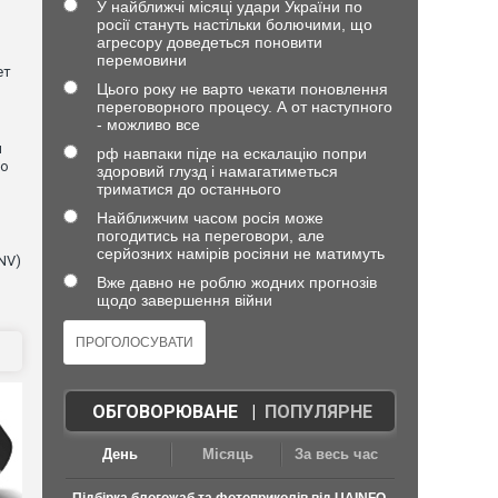
У найближчі місяці удари України по
росії стануть настільки болючими, що
агресору доведеться поновити
перемовини
ет
Цього року не варто чекати поновлення
переговорного процесу. А от наступного
- можливо все
и
рф навпаки піде на ескалацію попри
що
здоровий глузд і намагатиметься
триматися до останнього
Найближчим часом росія може
погодитись на переговори, але
серйозних намірів росіяни не матимуть
NV)
Вже давно не роблю жодних прогнозів
щодо завершення війни
ОБГОВОРЮВАНЕ
|
ПОПУЛЯРНЕ
День
Місяць
За весь час