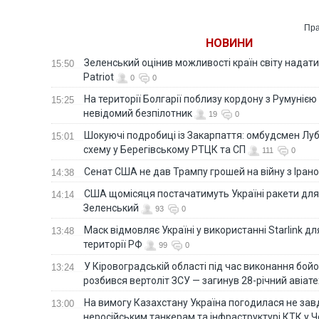
протоку – AFP
Пра
НОВИНИ
Зеленський оцінив можливості країн світу надати
15:50
Patriot
0
0
На території Болгарії поблизу кордону з Румунією
15:25
невідомий безпілотник
19
0
Шокуючі подробиці із Закарпаття: омбудсмен Лу
15:01
схему у Берегівському РТЦК та СП
111
0
Сенат США не дав Трампу грошей на війну з Іран
14:38
США щомісяця постачатимуть Україні ракети для P
14:14
Зеленський
93
0
Маск відмовляє Україні у використанні Starlink дл
13:48
території РФ
99
0
У Кіровоградській області під час виконання бой
13:24
розбився вертоліт ЗСУ — загинув 28-річний авіате
На вимогу Казахстану Україна погодилася не зав
13:00
неросійським танкерам та інфраструктурі КТК у 