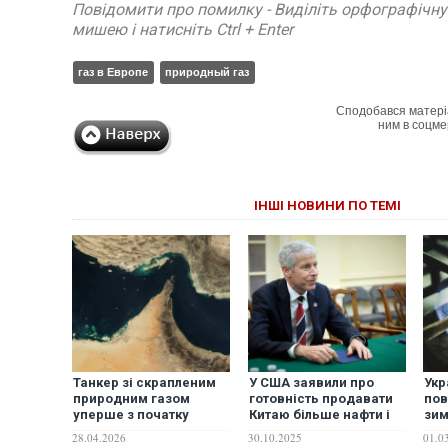
Повідомити про помилку - Виділіть орфографічн
мишею і натисніть Ctrl + Enter
газ в Европе
природный газ
Сподобався матері
ним в соцме
ІНШІ НОВИНИ ПО ТЕМІ
Танкер зі скрапленим
У США заявили про
Укр
природним газом
готовність продавати
пов
уперше з початку
Китаю більше нафти і
зим
березня пройшов
природного газу
– "
28.04.2026
30.10.2025
01.0
через Ормузьку