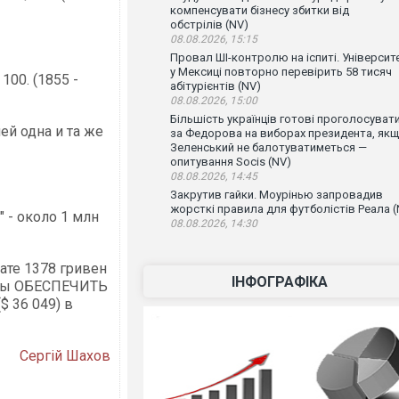
компенсувати бізнесу збитки від
обстрілів (NV)
08.08.2026, 15:15
Провал ШІ-контролю на іспиті. Університ
у Мексиці повторно перевірить 58 тисяч
100. (1855 -
абітурієнтів (NV)
08.08.2026, 15:00
Більшість українців готові проголосуват
ей одна и та же
за Федорова на виборах президента, як
Зеленський не балотуватиметься —
опитування Socis (NV)
08.08.2026, 14:45
Закрутив гайки. Моурінью запровадив
жорсткі правила для футболістів Реала (
 - около 1 млн
08.08.2026, 14:30
ате 1378 гривен
ІНФОГРАФІКА
обны ОБЕСПЕЧИТЬ
 36 049) в
Сергій Шахов