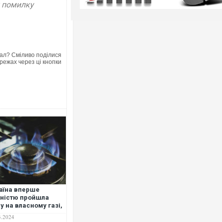
у помилку
ал? Сміливо поділися
режах через ці кнопки
аїна вперше
ністю пройшла
у на власному газі,
Нафтогаз"
3.2024