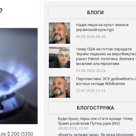
?
БЛОГИ
Надія лише на культ жінки в
українській культурі
06.08.2026 08:49
Чому США не готові передати
Україні ліцензію на виробництв
ракет Patriot: політика, безпека 
можливі альтернативи
03.08.2026 20:24
Перспектива: ЗСУ добомблять і
всі інші склади Wildberries
23.07.2026 11:31
БЛОГОСТРІЧКА
Буде гірше, перш ніж стати краще. Чому
Трамп розв’язав Путіну руки (NV)
08.08.2026, 15:30
ле $ 200 (5300
«Будуть складні часи». Як уряд пропонує