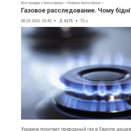
Вся правда з блогосфери
»
Новини блогосфери
»
Газовое расследование. Чому бідні
•
•
08.03.2016, 03:45
6175
0
Украина покупает природный газ в Европе дешев