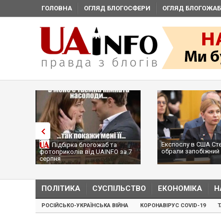
ГОЛОВНА
ОГЛЯД БЛОГОСФЕРИ
ОГЛЯД БЛОГОЖАБ
Експослу в США Ст
Підбірка блогожаб та
обрали запобіжний 
фотоприколів від UAINFO за 7
серпня
ПОЛІТИКА
СУСПІЛЬСТВО
ЕКОНОМІКА
Н
РОСІЙСЬКО-УКРАЇНСЬКА ВІЙНА
КОРОНАВІРУС COVID-19