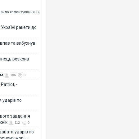
вила коментування ! »
Ворог завдав комбіновано
 Україні ракети до
двоє поранених. Ще деся
після атаки БПЛА по ринк
 впав та вибухнув
бінець розкрив
ом
106
0
atriot, -
я ударів по
Вже вивели на тести: Ferr
позашляховика Purosang
ового завдання
хнік
112
0
давати ударів по
Чорному морі —