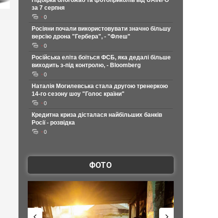
Підбірка блогожаб та фотоприколів від UAINFO
за 7 серпня
0
Росіяни почали використовувати значно більшу
версію дрона "Гербера", - "Флеш"
0
Російська еліта боїться ФСБ, яка дедалі більше
виходить з-під контролю, - Bloomberg
0
Наталія Могилевська стала другою тренеркою
14-го сезону шоу "Голос країни"
0
Кредитна криза дісталася найбільших банків
Росії - розвідка
0
ФОТО