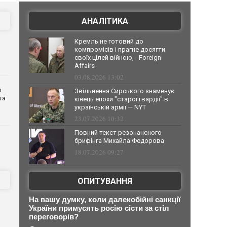
АНАЛІТИКА
Кремль не готовий до
компромісів і прагне досягти
своїх цілей війною, - Foreign
Affairs
03.08.2026 13:02
о
Звільнення Сирського знаменує
та
кінець епохи "старої гвардії" в
українській армії — NYT
23.07.2026 10:32
Повний текст резонансного
брифінга Михайла Федорова
18.07.2026 09:27
ОПИТУВАННЯ
На вашу думку, коли далекобійні санкції
України примусять росію сісти за стіл
переговорів?