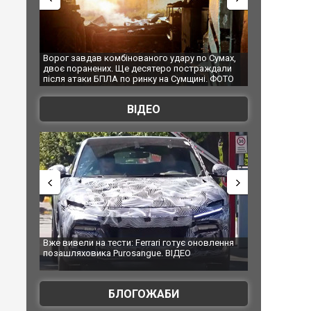
го удару по Сумах,
За 2000 кілометрів від кордону з Україною: в
"
теро постраждали
Єкатеринбурзі після атаки дронів загорівся
с
у на Сумщині. ФОТО
склад Wildberries. ФОТО. ВІДЕО
ВІДЕО
ari готує оновлення
Вийшов трейлер нової екранізації легендарного
ue. ВІДЕО
фільму "Афера Томаса Крауна"
БЛОГОЖАБИ