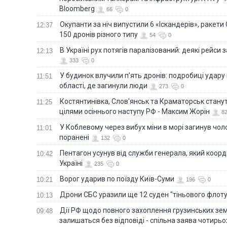
Bloomberg
66
0
Окупанти за ніч випустили 6 «Іскандерів», ракети
12:37
150 дронів різного типу
54
0
В Україні рух потягів паралізований: деякі рейси
12:13
333
0
У будинок влучили п'ять дронів: подробиці удару 
11:51
області, де загинули люди
273
0
Костянтинівка, Слов'янськ та Краматорськ стану
11:25
цілями осіннього наступу РФ - Максим Жорін
8
У Коблевому через вибух міни в морі загинув чоло
11:01
поранені
132
0
Пентагон усунув від служби генерала, який коор
10:42
Україні
235
0
Ворог ударив по поїзду Київ-Суми
10:21
196
0
Дрони СБС уразили ще 12 суден "тіньового флот
10:13
Дії РФ щодо повного захоплення грузинських зе
09:48
залишаться без відповіді - спільна заява чотирьо