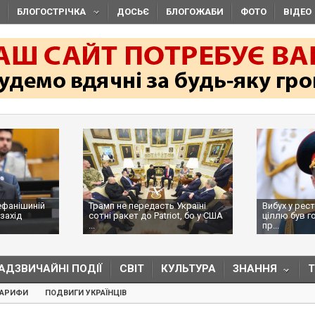
БЛОГОСТРІЧКА
ДОСЬЄ
БЛОГОЖАБИ
ФОТО
ВІДЕО
ефанішиній
Трамп не передасть Україні
Вибух у рес
захід
сотні ракет до Patriot, бо у США
ціллю був г
...
пр...
АДЗВИЧАЙНІ ПОДІЇ
СВІТ
КУЛЬТУРА
ЗНАННЯ
ТАРИФИ
ПОДВИГИ УКРАЇНЦІВ