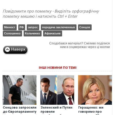
Повідомити про помилку - Виділіть орфографічну
помилку мишею і натисніть Ctrl + Enter
Минюст
РФ
запрос
передача заключенных
Сенцов
Солошенко
Кольченко
Афанасьев
Сподобався матеріал? Сміливо поділися
ним в соцмережах через ці кнопки
ІНШІ НОВИНИ ПО ТЕМІ
Сенцова запросили
Зеленский и Путин
Геращенко: ми
до Європарламенту
провели
говоримо про