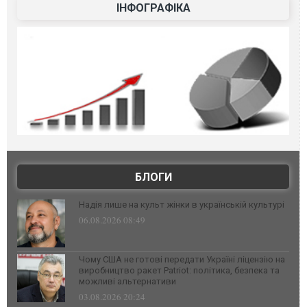
ІНФОГРАФІКА
БЛОГИ
Надія лише на культ жінки в українській культурі
06.08.2026 08:49
Чому США не готові передати Україні ліцензію на
виробництво ракет Patriot: політика, безпека та
можливі альтернативи
03.08.2026 20:24