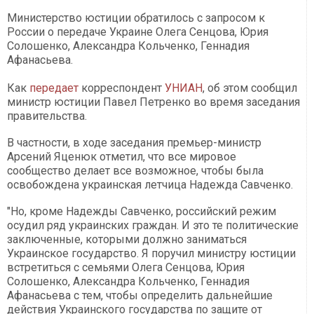
Министерство юстиции обратилось с запросом к
России о передаче Украине Олега Сенцова, Юрия
Солошенко, Александра Кольченко, Геннадия
Афанасьева.
Как
передает
корреспондент
УНИАН
, об этом сообщил
министр юстиции Павел Петренко во время заседания
правительства.
В частности, в ходе заседания премьер-министр
Арсений Яценюк отметил, что все мировое
сообщество делает все возможное, чтобы была
освобождена украинская летчица Надежда Савченко.
"Но, кроме Надежды Савченко, российский режим
осудил ряд украинских граждан. И это те политические
заключенные, которыми должно заниматься
Украинское государство. Я поручил министру юстиции
встретиться с семьями Олега Сенцова, Юрия
Солошенко, Александра Кольченко, Геннадия
Афанасьева с тем, чтобы определить дальнейшие
действия Украинского государства по защите от