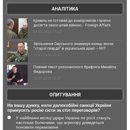
АНАЛІТИКА
Кремль не готовий до компромісів і прагне
досягти своїх цілей війною, - Foreign Affairs
03.08.2026 13:02
Звільнення Сирського знаменує кінець епохи
"старої гвардії" в українській армії — NYT
23.07.2026 10:32
Повний текст резонансного брифінга Михайла
Федорова
18.07.2026 09:27
ОПИТУВАННЯ
На вашу думку, коли далекобійні санкції України
примусять росію сісти за стіл переговорів?
У найближчі місяці удари України по росії стануть
настільки болючими, що агресору доведеться
поновити перемовини