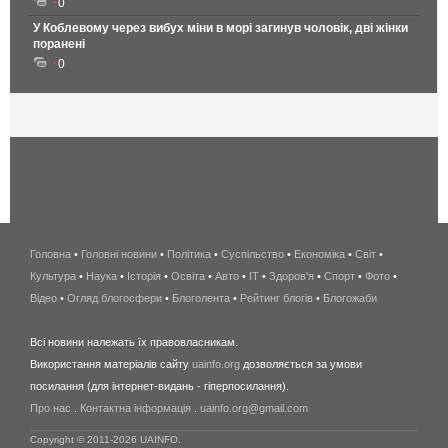
0
У Коблевому через вибух міни в морі загинув чоловік, дві жінки
поранені
0
Головна
•
Головні новини
•
Політика
•
Суспільство
•
Економіка
беспроводной
•
Світ
•
Культура
•
Наука
•
Історія
•
Освіта
•
Авто
•
IT
•
Здоров'я
интернет
•
Спорт
•
Фото
•
Відео
•
Огляд блогосфери
•
Блоголента
•
Рейтинг блогів
киев
•
Блогожаби
и
Всі новини належать їх правовласникам.
область
Використання матеріалів сайту
uainfo.org
дозволяється за умови
wimax
посилання (для інтернет-видань - гіперпосилання).
интернет
Про нас
.
Контактна інформація
.
uainfo.org@gmail.com
в
киеве
Copyright © 2011-2026 UAINFO.