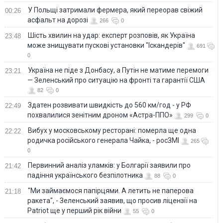
У Польщі затримали фермера, який переорав свіжий
00:26
асфальт на дорозі
266
0
Шість хвилин на удар: експерт розповів, як Україна
23:48
може знищувати пускові установки "Іскандерів"
691
0
Україна не піде з Донбасу, а Путін не матиме перемоги
23:21
— Зеленський про ситуацію на фронті та гарантії США
82
0
Здатен розвивати швидкість до 560 км/год - у РФ
22:49
похвалилися зенітним дроном «Астра-ППО»
299
0
Вибух у московському ресторані: померла ще одна
22:22
родичка російського генерала Чайка, - росЗМІ
265
0
Первинний аналіз уламків: у Болгарії заявили про
21:42
падіння українського безпілотника
88
0
"Ми займаємося папірцями. А летить не паперова
21:18
ракета", - Зеленський заявив, що просив ліцензії на
Patriot ще у перший рік війни
55
0