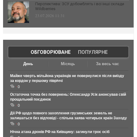
Перспектива: ЗСУ добомблять і всі інші склади
Wildberries
23.07.2026 11:31
ОБГОВОРЮВАНЕ
|
ПОПУЛЯРНЕ
День
Місяць
За весь час
Майже чверть мільйона українців не повернулися після виїзду
за кордон у першому півріччі
0
Остаточна точка без повернень: Олександр Усік анонсував свій
прощальний поєдинок
0
Дії РФ щодо повного захоплення грузинських земель не
залишаться без відповіді - спільна заява чотирьох країн Заходу
0
Нічна атака дронів РФ на Київщину: загинули троє осіб