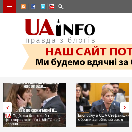
Експослу в США Стефанішині
Підбірка блогожаб та
обрали запобіжний захід
фотоприколів від UAINFO за 7
серпня