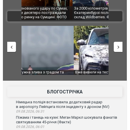
по Сумах,
За 2000 кілометрів від кордону з Україною: в
"Мої іграш
траждали
Єкатеринбурзі після атаки дронів загорівся
суперкарів
ВІДЕО
ині. ФОТО
склад Wildberries. ФОТО. ВІДЕО
дом та
Вже вивели на тести: Ferrari готує оновлення
Вийшов тре
позашляховика Purosangue. ВІДЕО
фільму "Аф
БЛОГОСТРІЧКА
Німецька поліція встановила додатковий радар
в аеропорту Лейпцига після інциденту з дроном (NV)
09.08.2026, 06:31
Піжама і танець на кухні: Меган Маркл шокувала фанатів
святкуванням 45-річчя (Факти)
09.08.2026, 06:01