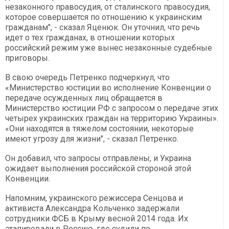
незаконного правосудия, от сталинского правосудия,
которое совершается по отношению к украинским
гражданам", - сказал Яценюк. Он уточнил, что речь
идет о тех гражданах, в отношении которых
российский режим уже вынес незаконные судебные
приговоры.
В свою очередь Петренко подчеркнул, что
«Министерство юстиции во исполнение Конвенции о
передаче осужденных лиц обращается в
Министерство юстиции РФ с запросом о передаче этих
четырех украинских граждан на территорию Украины».
«Они находятся в тяжелом состоянии, некоторые
имеют угрозу для жизни", - сказал Петренко.
Он добавил, что запросы отправлены, и Украина
ожидает выполнения российской стороной этой
Конвенции.
Напомним, украинского режиссера Сенцова и
активиста Александра Кольченко задержали
сотрудники ФСБ в Крыму весной 2014 года. Их
этапировали в Россию, где судили по