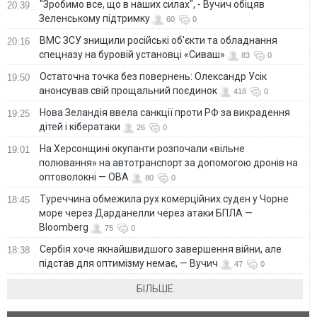
"Зробимо все, що в наших силах", - Вучич обіцяв
20:39
Зеленському підтримку
60
0
ВМС ЗСУ знищили російські об'єкти та обладнання
20:16
спецназу на буровій установці «Сиваш»
83
0
Остаточна точка без повернень: Олександр Усік
19:50
анонсував свій прощальний поєдинок
418
0
Нова Зеландія ввела санкції проти РФ за викрадення
19:25
дітей і кібератаки
26
0
На Херсонщині окупанти розпочали «вільне
19:01
полювання» на автотранспорт за допомогою дронів на
оптоволокні — ОВА
80
0
Туреччина обмежила рух комерційних суден у Чорне
18:45
море через Дарданелли через атаки БПЛА —
Bloomberg
75
0
Сербія хоче якнайшвидшого завершення війни, але
18:38
підстав для оптимізму немає, — Вучич
47
0
БІЛЬШЕ