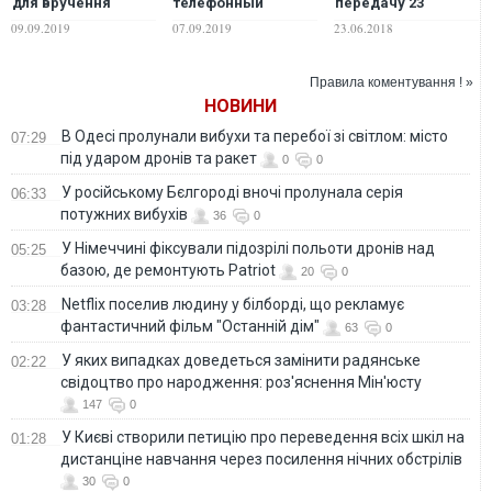
для вручення
телефонный
передачу 23
премії Сахарова
разговор после
заради звільнення
09.09.2019
07.09.2019
23.06.2018
обмена
всих бранців
заключенными
Правила коментування ! »
НОВИНИ
В Одесі пролунали вибухи та перебої зі світлом: місто
07:29
під ударом дронів та ракет
0
0
У російському Бєлгороді вночі пролунала серія
06:33
потужних вибухів
36
0
У Німеччині фіксували підозрілі польоти дронів над
05:25
базою, де ремонтують Patriot
20
0
Netflix поселив людину у білборді, що рекламує
03:28
фантастичний фільм "Останній дім"
63
0
У яких випадках доведеться замінити радянське
02:22
свідоцтво про народження: роз'яснення Мін'юсту
147
0
У Києві створили петицію про переведення всіх шкіл на
01:28
дистанціне навчання через посилення нічних обстрілів
30
0