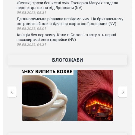
«Великі, трохи бешкетні очі». Тренерка Магучіх згадала
перше враження від Ярослави (NV)
09.08.2026, 05:31
Давньоримська різанина невідомо чим. На британському
острові знайшли свідчення жорстокої розправи (NV)
09.08.2026, 05:01
Авіація без керосину. Коли в Європі стартують перші
пасажирські електрорейси (NV)
09.08.2026, 04:31
БЛОГОЖАБИ