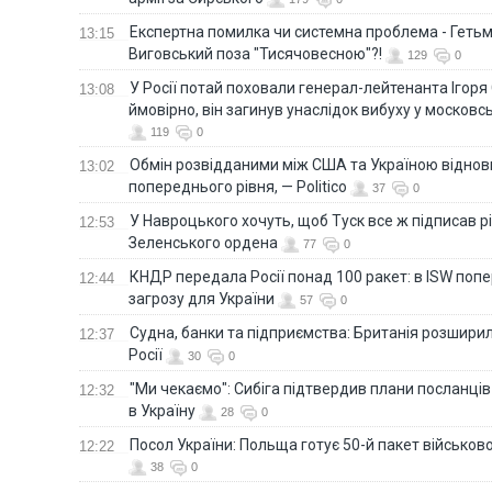
Eкспертна помилка чи системна проблема - Гетьм
13:15
Виговський поза "Тисячовесною"?!
129
0
У Росії потай поховали генерал-лейтенанта Ігоря
13:08
ймовірно, він загинув унаслідок вибуху у московс
119
0
Обмін розвідданими між США та Україною віднов
13:02
попереднього рівня, — Politico
37
0
У Навроцького хочуть, щоб Туск все ж підписав 
12:53
Зеленського ордена
77
0
КНДР передала Росії понад 100 ракет: в ISW поп
12:44
загрозу для України
57
0
Судна, банки та підприємства: Британія розширил
12:37
Росії
30
0
"Ми чекаємо": Сибіга підтвердив плани посланці
12:32
в Україну
28
0
Посол України: Польща готує 50-й пакет військово
12:22
38
0