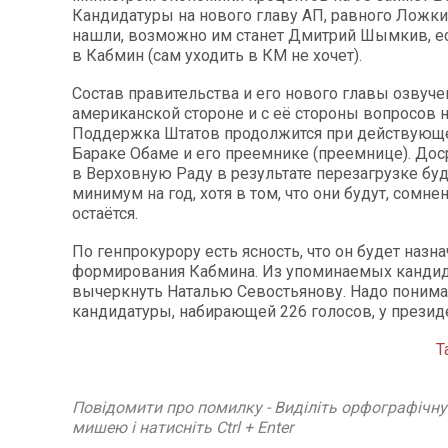
Кандидатуры на нового главу АП, равного Ложкин
нашли, возможно им станет Дмитрий Шымкив, ес
в Кабмин (сам уходить в КМ не хочет).
Состав правительства и его нового главы озвуч
американской стороне и с её стороны вопросов 
Поддержка Штатов продолжится при действующ
Бараке Обаме и его преемнике (преемнице). Д
в Верховную Раду в результате перезагрузке бу
минимум на год, хотя в том, что они будут, сомне
остаётся.
По генпрокурору есть ясность, что он будет назн
формирования Кабмина. Из упоминаемых канди
вычеркнуть Наталью Севостьянову. Надо понимат
кандидатуры, набирающей 226 голосов, у президе
Т
Повідомити про помилку - Виділіть орфографічн
мишею і натисніть Ctrl + Enter