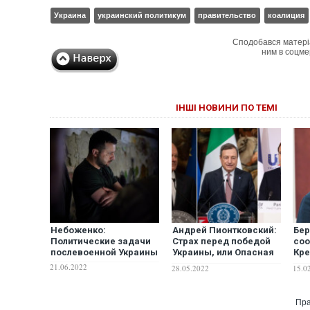
Украина
украинский политикум
правительство
коалиция
Сподобався матері
ним в соцме
ІНШІ НОВИНИ ПО ТЕМІ
Небоженко:
Андрей Пионтковский:
Бер
Политические задачи
Страх перед победой
соо
послевоенной Украины
Украины, или Опасная
Кре
коалиция Путина на
Оле
21.06.2022
28.05.2022
15.0
Западе
по
рук
мар
Пра
пра