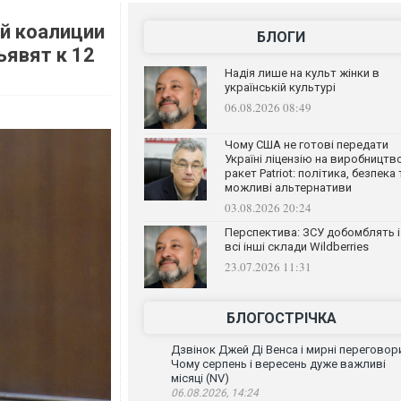
й коалиции
БЛОГИ
ъявят к 12
Надія лише на культ жінки в
українській культурі
06.08.2026 08:49
Чому США не готові передати
Україні ліцензію на виробництв
ракет Patriot: політика, безпека 
можливі альтернативи
03.08.2026 20:24
Перспектива: ЗСУ добомблять і
всі інші склади Wildberries
23.07.2026 11:31
БЛОГОСТРІЧКА
Дзвінок Джей Ді Венса і мирні переговор
Чому серпень і вересень дуже важливі
місяці (NV)
06.08.2026, 14:24