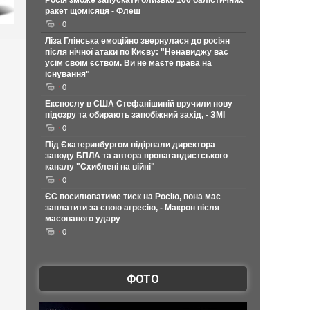
Росія зможе запускати близько 100 балістичних
ракет щомісяця - Флеш
0
Ліза Глінська емоційно звернулася до росіян
після нічної атаки по Києву: "Ненавиджу вас
усім своїм єством. Ви не маєте права на
існування"
0
Експослу в США Стефанішиній вручили нову
підозру та обирають запобіжний захід, - ЗМІ
0
Під Єкатеринбургом підірвали директора
заводу БПЛА та автора пропагандистського
каналу "Схиблені на війні"
0
ЄС посилюватиме тиск на Росію, вона має
заплатити за свою агресію, - Макрон після
масованого удару
0
ФОТО