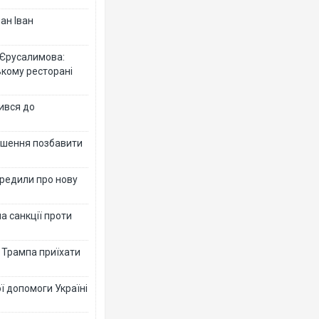
ан Іван
 Єрусалимова:
ькому ресторані
ився до
рішення позбавити
ередили про нову
а санкції проти
в Трампа приїхати
ї допомоги Україні