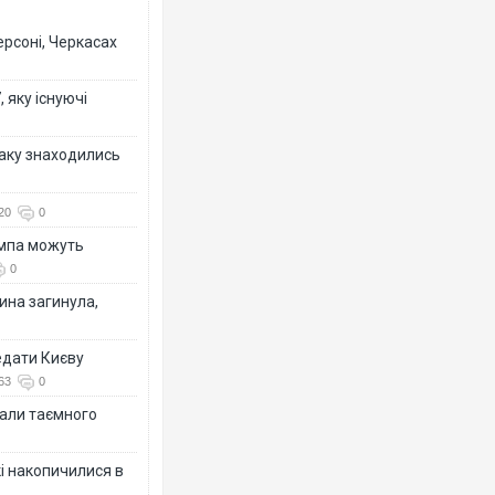
раины
ерсоні, Черкасах
 яку існуючі
таку знаходились
20
0
ампа можуть
0
ина загинула,
едати Києву
63
0
іали таємного
кі накопичилися в