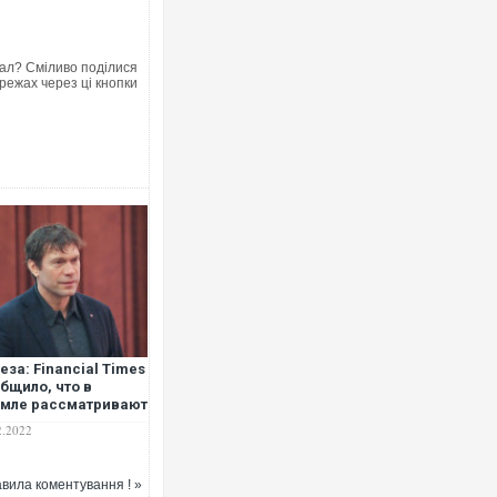
ал? Сміливо поділися
режах через ці кнопки
Росія атакувала Суми КАБами: 
торговельний центр, будинки, є 
ФОТО
еза: Financial Times
бщило, что в
мле рассматривают
га Царева
2.2022
тенциальным
оводителем
Топпосадовцю Повітряних Сил в
ионеточного
підозру
вила коментування ! »
вительства