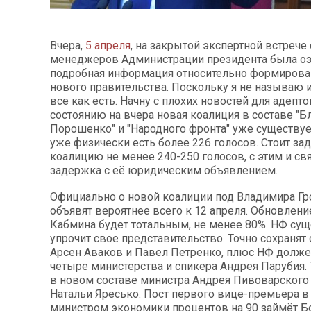
Вчера,
5 апреля
, на закрытой экспертной встрече 
менеджеров Администрации президента была о
подробная информация относительно формирова
нового правительства. Поскольку я не называю 
все как есть. Начну с плохих новостей для адепт
состоянию на вчера новая коалиция в составе "Б
Порошенко" и "Народного фронта" уже существует,
уже физически есть более 226 голосов. Стоит зад
коалицию не менее 240-250 голосов, с этим и св
задержка с её юридическим объявлением.
Официально о новой коалиции под Владимира Г
объявят вероятнее всего к 12 апреля. Обновлени
Кабмина будет тотальным, не менее 80%. НФ су
упрочит свое представительство. Точно сохранят
Арсен Аваков и Павел Петренко, плюс НФ долже
четыре министерства и спикера Андрея Парубия. 
в новом составе министра Андрея Пивоварского 
Натальи Яресько. Пост первого вице-премьера в 
министром экономики процентов на 90 займёт Б