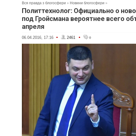
Вся правда з блогосфери
»
Новини блогосфери
»
Политтехнолог: Официально о ново
под Гройсмана вероятнее всего об
апреля
•
•
06.04.2016, 17:16
2461
0