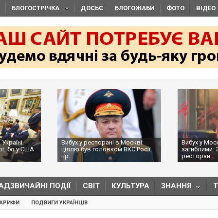
БЛОГОСТРІЧКА
ДОСЬЄ
БЛОГОЖАБИ
ФОТО
ВІДЕО
 Україні
Вибух у ресторані в Москві:
Вибух у Мос
ot, бо у США
ціллю був головком ВКС Росії,
загиблими: 
пр...
ресторан...
АДЗВИЧАЙНІ ПОДІЇ
СВІТ
КУЛЬТУРА
ЗНАННЯ
ТАРИФИ
ПОДВИГИ УКРАЇНЦІВ