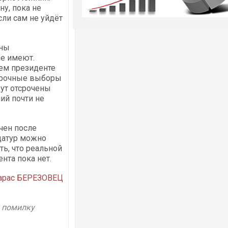
у, пока не
ли сам не уйдёт
ены
не имеют.
ем президенте
осрочные выборы
дут отсрочены
ний почти не
ачен после
датур можно
ь, что реальной
нта пока нет.
арас БЕРЕЗОВЕЦ
у помилку