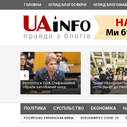
ГОЛОВНА
ОГЛЯД БЛОГОСФЕРИ
ОГЛЯД БЛОГОЖАБ
Експослу в США Стефанішиній
Трамп не передасть
обрали запобіжний захід
сотні ракет до Patri
...
ПОЛІТИКА
СУСПІЛЬСТВО
ЕКОНОМІКА
Н
РОСІЙСЬКО-УКРАЇНСЬКА ВІЙНА
КОРОНАВІРУС COVID-19