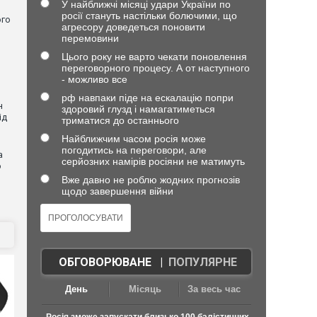
У найближчі місяці удари України по
росії стануть настільки болючими, що
ого
агресору доведеться поновити
перемовини
Цього року не варто чекати поновлення
переговорного процесу. А от наступного
- можливо все
рф навпаки піде на ескалацію попри
н
здоровий глузд і намагатиметься
ід
триматися до останнього
Найближчим часом росія може
погодитись на переговори, але
а
серйозних намірів росіяни не матимуть
ю
Вже давно не роблю жодних прогнозів
щодо завершення війни
ОБГОВОРЮВАНЕ
|
ПОПУЛЯРНЕ
День
Місяць
За весь час