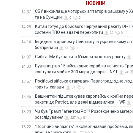
НОВИНИ
Ук
СБУ викрила ще чотирьох агітаторів рашизму у Х
14:37
та на Сумщині
0
0
Китай готує до бойового чергування ракету DF-17,
14:28
системи ППО не здатні перехопити
22
0
Інцидент з дроном у Лейпцигу: в українському лі
14:14
боєприпаси
54
0
Сибіга: Ми буквально б’ємося за кожну ракету
14:07
Будівництво 15 військових кораблів на честь Тр
14:00
коштувати майже 300 млрд доларів, - NYT
24
Російські війська атакували Павлоград: одна люд
13:57
горять склади
37
0
Вашингтон підштовхував європейські країни пер
13:45
ракети до Patriot, але деякі відмовилися — WP
Чи був Трамп "агентом РФ"? Розсекречено матер
13:29
розслідування
227
0
"Постійно вилазять": експерт назвав проблеми, я
13:22
армії за Сирського
179
0