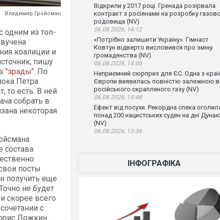
Відкрили у 2017 році. Гренада розірвала
контракт з росіянами на розробку газов
Владимир Гройсман
родовища (NV)
06.08.2026, 14:12
с одним из топ-
«Потрібно залишити Україну». Гімнаст
звучена
Ковтун відверто висловився про зміну
ния коалиции и
громадянства (NV)
источник, пишу
06.08.2026, 14:00
ов
"зрады"
. По
Неприємний сюрприз для ЄС. Одна з краї
лока Петра
Європи виявилась повністю залежною в
російського скрапленого газу (NV)
 то есть. В ней
06.08.2026, 13:48
ача собрать в
Ефект від посухи. Рекордна спека оголил
язана некоторая
понад 200 нацистських суден на дні Дуна
(NV)
06.08.2026, 13:36
ройсмана
е состава
щественно
ІНФОГРАФІКА
 свои посты
н получить еще
Точно не будет
и скорее всего
сочетании с
орис Ложкин.