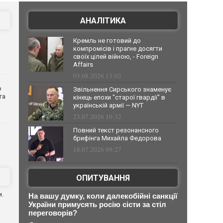
АНАЛІТИКА
Кремль не готовий до
компромісів і прагне досягти
своїх цілей війною, - Foreign
Affairs
03.08.2026 13:02
о
Звільнення Сирського знаменує
та
кінець епохи "старої гвардії" в
українській армії — NYT
23.07.2026 10:32
Повний текст резонансного
брифінга Михайла Федорова
18.07.2026 09:27
ОПИТУВАННЯ
и.
На вашу думку, коли далекобійні санкції
України примусять росію сісти за стіл
переговорів?