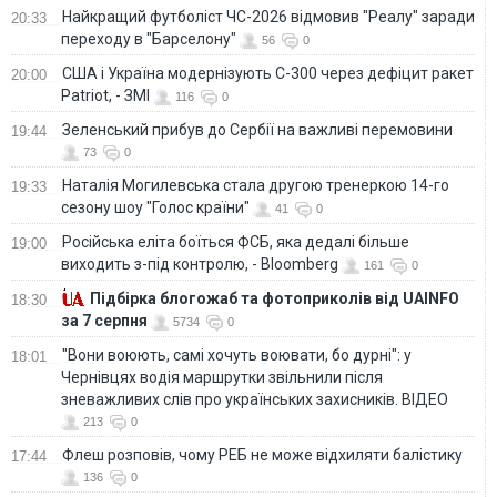
Найкращий футболіст ЧС-2026 відмовив "Реалу" заради
20:33
переходу в "Барселону"
56
0
США і Україна модернізують С-300 через дефіцит ракет
20:00
Patriot, - ЗМІ
116
0
Зеленський прибув до Сербії на важливі перемовини
19:44
73
0
Наталія Могилевська стала другою тренеркою 14-го
19:33
сезону шоу "Голос країни"
41
0
Російська еліта боїться ФСБ, яка дедалі більше
19:00
виходить з-під контролю, - Bloomberg
161
0
Підбірка блогожаб та фотоприколів від UAINFO
18:30
за 7 серпня
5734
0
"Вони воюють, самі хочуть воювати, бо дурні": у
18:01
Чернівцях водія маршрутки звільнили після
зневажливих слів про українських захисників. ВІДЕО
213
0
Флеш розповів, чому РЕБ не може відхиляти балістику
17:44
136
0