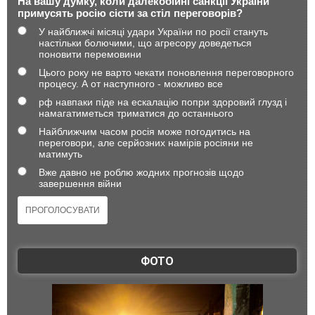
На вашу думку, коли далекобійні санкції України
примусять росію сісти за стіл переговорів?
У найближчі місяці удари України по росії стануть
настільки болючими, що агресору доведеться
поновити перемовини
Цього року не варто чекати поновлення переговорного
процесу. А от наступного - можливо все
рф навпаки піде на ескалацію попри здоровий глузд і
намагатиметься триматися до останнього
Найближчим часом росія може погодитись на
переговори, але серйозних намірів росіяни не
матимуть
Вже давно не роблю жодних прогнозів щодо
завершення війни
ФОТО