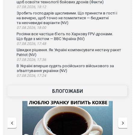
щоб освоїти технології бойових дронів (Факти)
07.08.2026, 18:12
Зробить господарів щасливими. Що принести в гості і
на вечерю, щоб точно не помилитися — бюджетні
та неочевидні варіанти (NV)
07.08.2026, 18:00
Росіяни все частіше бʼють по Харкову FPV-дронами.
Що буде з містом — ВВС Україна (NV)
07.08.2026, 17:48
Швидке рішення. Як Україні компенсувати нестачу ракет
Patriot (NV)
07.08.2026, 17:36
В Україні вперше судять російського військового за
зґвалтування українки (NV)
07.08.2026, 17:24
БЛОГОЖАБИ