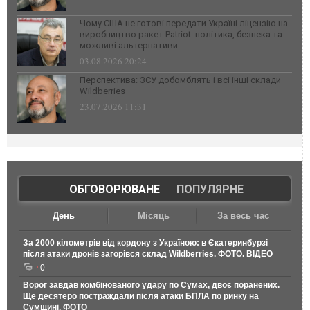
Чому США не готові передати Україні ліцензію на
виробництво ракет Patriot: політика, безпека та
можливі альтернативи
03.08.2026 20:24
Перспектива: ЗСУ добомблять і всі інші склади
Wildberries
23.07.2026 11:31
ОБГОВОРЮВАНЕ
|
ПОПУЛЯРНЕ
День
Місяць
За весь час
За 2000 кілометрів від кордону з Україною: в Єкатеринбурзі
після атаки дронів загорівся склад Wildberries. ФОТО. ВІДЕО
0
Ворог завдав комбінованого удару по Сумах, двоє поранених.
Ще десятеро постраждали після атаки БПЛА по ринку на
Сумщині. ФОТО