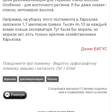
Особенно - для восточного региона. Я бы даже сказал -
опасно, непомерно высока.
Например, на уборку этого постамента в Харькове
заложили 1,7 миллиона гривен. Тысяч по 10 за каждый
взмах ковша экскаватора. Тут была бы мораль, но
морали нет, есть только крепкие хозяйственники
Харькова.
Денис БИГУС
Повідомити про помилку - Виділіть орфографічну
помилку мишею і натисніть Ctrl + Enter
Харьков
декоммунизация
Кернес
Сподобався матеріал? Сміливо поділися
ним в соцмережах через ці кнопки