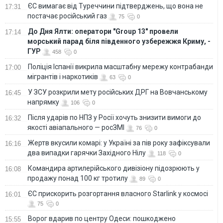
ЄС вимагає від Туреччини підтверджень, що вона не
17:31
постачає російський газ
75
0
До Дня Ялти: оператори "Group 13" провели
17:14
морський парад біля південного узбережжя Криму, -
ГУР
458
0
Поліція Іспанії викрила масштабну мережу контрабанди
17:00
мігрантів і наркотиків
63
0
У ЗСУ розкрили мету російських ДРГ на Вовчанському
16:45
напрямку
106
0
Після ударів по НПЗ у Росії хочуть знизити вимоги до
16:32
якості авіапального — росЗМІ
76
0
Жертв вкусили комарі: у Україні за пів року зафіксували
16:16
два випадки гарячки Західного Нілу
118
0
Командира артилерійського дивізіону підозрюють у
16:08
продажу понад 100 кг тротилу
89
0
ЄС прискорить розгортання власного Starlink у космосі
16:01
75
0
Ворог вдарив по центру Одеси: пошкоджено
15:55