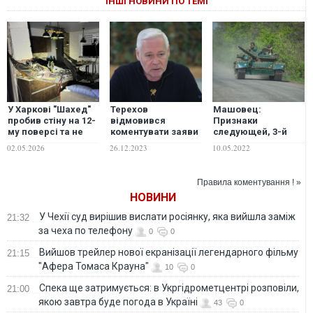
ІНШІ НОВИНИ ПО ТЕМІ
У Харкові "Шахед"
Терехов
Машовец:
пробив стіну на 12-
відмовився
Признаки
му поверсі та не
коментувати заяви
следующей, 3-й
здетонував
сина Кернеса про
фазы
02.05.2026
26.12.2023
10.05.2022
підробку
"специальной
електронного
военной операции
підпису
на Украине", видны
Правила коментування ! »
достаточно
НОВИНИ
отчётливо
У Чехії суд вирішив вислати росіянку, яка вийшла заміж
21:32
за чеха по телефону
0
0
Вийшов трейлер нової екранізації легендарного фільму
21:15
"Афера Томаса Крауна"
10
0
Спека ще затримується: в Укргідрометцентрі розповіли,
21:00
якою завтра буде погода в Україні
43
0