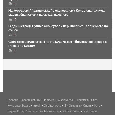
0
На аеродромі "Гвардійське" в окупованому Криму спалахнула
масштабна пожежа на складі пального
0
В адміністрації Вучича анонсували перший візит Зеленського до
Сербії
0
США розширили санкції проти Куби через військову співпрацю з
Росією та Китаєм
0
Головна
•
Головні новини
•
Політика
•
Суспільство
•
Економіка
беспроводной
•
Світ
•
Культура
•
Наука
•
Історія
•
Освіта
•
Авто
•
IT
•
Здоров'я
интернет
•
Спорт
•
Фото
•
Відео
•
Огляд блогосфери
•
Блоголента
•
Рейтинг блогів
киев
•
Блогожаби