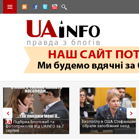
Експослу в США Стефанішині
Підбірка блогожаб та
обрали запобіжний захід
фотоприколів від UAINFO за 7
серпня