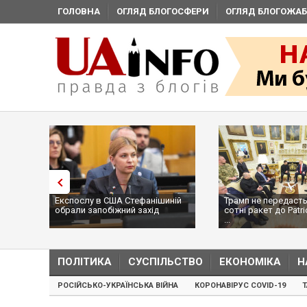
ГОЛОВНА
ОГЛЯД БЛОГОСФЕРИ
ОГЛЯД БЛОГОЖАБ
Експослу в США Стефанішиній
Трамп не передасть
обрали запобіжний захід
сотні ракет до Patri
...
ПОЛІТИКА
СУСПІЛЬСТВО
ЕКОНОМІКА
Н
РОСІЙСЬКО-УКРАЇНСЬКА ВІЙНА
КОРОНАВІРУС COVID-19