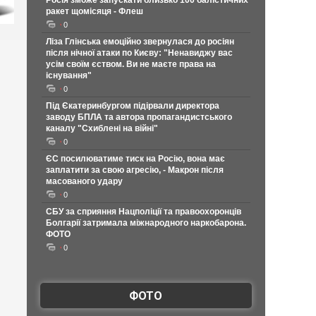
Росія зможе запускати близько 100 балістичних
ракет щомісяця - Флеш
0
Ліза Глінська емоційно звернулася до росіян
після нічної атаки по Києву: "Ненавиджу вас
усім своїм єством. Ви не маєте права на
існування"
0
Під Єкатеринбургом підірвали директора
заводу БПЛА та автора пропагандистського
каналу "Схиблені на війні"
0
ЄС посилюватиме тиск на Росію, вона має
заплатити за свою агресію, - Макрон після
масованого удару
0
СБУ за сприяння Нацполіції та правоохоронців
Болгарії затримала міжнародного наркобарона.
ФОТО
0
ФОТО