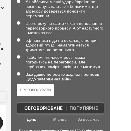
У найближчі місяці удари України по
росії стануть настільки болючими, що
ого
агресору доведеться поновити
перемовини
Цього року не варто чекати поновлення
переговорного процесу. А от наступного
- можливо все
рф навпаки піде на ескалацію попри
н
здоровий глузд і намагатиметься
ід
триматися до останнього
Найближчим часом росія може
погодитись на переговори, але
а
серйозних намірів росіяни не матимуть
ю
Вже давно не роблю жодних прогнозів
щодо завершення війни
ОБГОВОРЮВАНЕ
|
ПОПУЛЯРНЕ
День
Місяць
За весь час