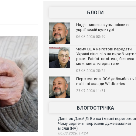
БЛОГИ
Надія лише на культ жінки в
українській культурі
06.08.2026 08:49
Чому США не готові передати
Україні ліцензію на виробництв
ракет Patriot: політика, безпека 
можливі альтернативи
03.08.2026 20:24
Перспектива: ЗСУ добомблять і
всі інші склади Wildberries
23.07.2026 11:31
БЛОГОСТРІЧКА
Дзвінок Джей Ді Венса і мирні переговор
Чому серпень і вересень дуже важливі
місяці (NV)
06.08.2026, 14:24