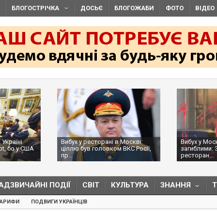
БЛОГОСТРІЧКА
ДОСЬЄ
БЛОГОЖАБИ
ФОТО
ВІДЕО
 Україні
Вибух у ресторані в Москві:
Вибух у Мос
ot, бо у США
ціллю був головком ВКС Росії,
загиблими: 
пр...
ресторан...
АДЗВИЧАЙНІ ПОДІЇ
СВІТ
КУЛЬТУРА
ЗНАННЯ
ТАРИФИ
ПОДВИГИ УКРАЇНЦІВ