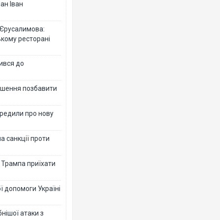
ан Іван
 Єрусалимова:
ькому ресторані
ився до
рішення позбавити
ередили про нову
а санкції проти
в Трампа приїхати
ї допомоги Україні
нішої атаки з