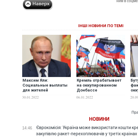
ним в соцме
ІНШІ НОВИНИ ПО ТЕМІ
Максим Яли:
Кремль отрабатывает
Бут
Социальные выплаты
на оккупированном
фак
для жителей
Донбассе
окк
оккупированного
"реинтеграцию"
тер
30.01.2022
06.01.2022
20.0
Донбасса – ответ
территорий в
сде
Путина на игнор
российское имперское
"Пр
Запада его требований
пространство –
Пра
к НАТО
Климкин
НОВИНИ
Єврокомісія: Україна може використати кошти кр
14:46
закупівлю ракет-перехоплювачів у третіх країнах