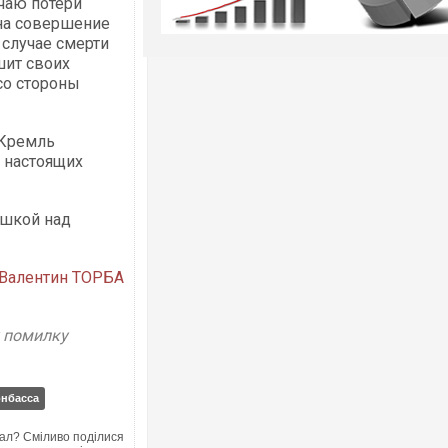
учаю потери
 на совершение
 случае смерти
шит своих
со стороны
 Кремль
- настоящих
ашкой над
Валентин ТОРБА
у помилку
онбасса
ал? Сміливо поділися