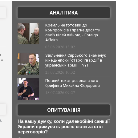
АНАЛІТИКА
Кремль не готовий до
компромісів і прагне досягти
своїх цілей війною, - Foreign
Affairs
03.08.2026 13:02
о
Звільнення Сирського знаменує
та
кінець епохи "старої гвардії" в
українській армії — NYT
23.07.2026 10:32
Повний текст резонансного
брифінга Михайла Федорова
18.07.2026 09:27
ОПИТУВАННЯ
и.
На вашу думку, коли далекобійні санкції
України примусять росію сісти за стіл
переговорів?