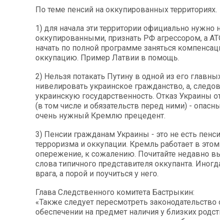
По теме пенсий на оккупированных территориях.
1) для начала эти территории официально нужно 
оккупированными, признать РФ агрессором, а А
начать по полной программе заняться компенсац
оккупацию. Пример Латвии в помощь.
2) Нельзя потакать Путину в одной из его главных
нивелировать украинское гражданство, а, следов
украинскую государственность. Отказ Украины о
(в том числе и обязательств перед ними) - опасн
очень нужный Кремлю прецедент.
3) Пенсии гражданам Украины - это не есть пенс
терроризма и оккупации. Кремль работает в этом
опережение, к сожалению. Почитайте недавно 
слова типичного представителя оккупанта. Иногд
врага, а порой и поучиться у него.
Глава Следственного комитета Бастрыкин:
«Также следует пересмотреть законодательство
обеспечении на предмет наличия у близких родс