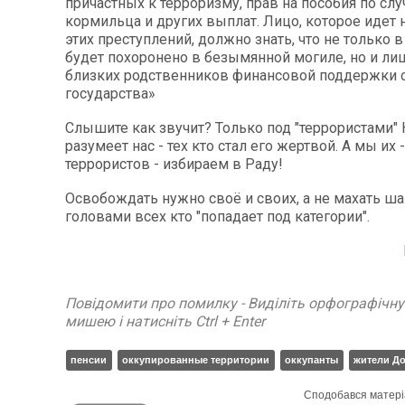
причастных к терроризму, прав на пособия по сл
кормильца и других выплат. Лицо, которое идет
этих преступлений, должно знать, что не только в
будет похоронено в безымянной могиле, но и ли
близких родственников финансовой поддержки 
государства»
Слышите как звучит? Только под "террористами"
разумеет нас - тех кто стал его жертвой. А мы их 
террористов - избираем в Раду!
Освобождать нужно своё и своих, а не махать ш
головами всех кто "попадает под категории".
Повідомити про помилку - Виділіть орфографічн
мишею і натисніть Ctrl + Enter
пенсии
оккупированные территории
оккупанты
жители Д
Сподобався матері