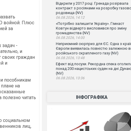
Відкрили у 2017 році. Гренада розірвала
контракт з росіянами на розробку газов
родовища (NV)
назвать
06.08.2026, 14:12
ТО войной. Плюс
«Потрібно залишити Україну». Гімнаст
ией за
Ковтун відверто висловився про зміну
громадянства (NV)
06.08.2026, 14:00
Неприємний сюрприз для ЄС. Одна з краї
 задач -
Європи виявилась повністю залежною в
ательно, и
російського скрапленого газу (NV)
т своих граждан
06.08.2026, 13:48
ый и
Ефект від посухи. Рекордна спека оголил
понад 200 нацистських суден на дні Дуна
(NV)
06.08.2026, 13:36
ии пособникам
 плане на
высказанные
ІНФОГРАФІКА
а полезно читать
 о социальном
твенников лиц,