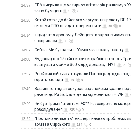
СБУ викрила ще чотирьох агітаторів рашизму у Х
14:37
та на Сумщині
3
0
Китай готує до бойового чергування ракету DF-17,
14:28
системи ППО не здатні перехопити
30
0
Інцидент з дроном у Лейпцигу: в українському лі
14:14
боєприпаси
66
0
Сибіга: Ми буквально б’ємося за кожну ракету
14:07
Будівництво 15 військових кораблів на честь Тр
14:00
коштувати майже 300 млрд доларів, - NYT
25
Російські війська атакували Павлоград: одна люд
13:57
горять склади
40
0
Вашингтон підштовхував європейські країни пер
13:45
ракети до Patriot, але деякі відмовилися — WP
Чи був Трамп "агентом РФ"? Розсекречено матер
13:29
розслідування
235
0
"Постійно вилазять": експерт назвав проблеми, я
13:22
армії за Сирського
184
0