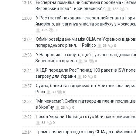
Eкспертна помилка чи системна проблема - Гетьм
13:15
Виговський поза "Тисячовесною"?!
132
0
У Росії потай поховали генерал-лейтенанта Ігоря
13:08
ймовірно, він загинув унаслідок вибуху у московс
122
0
Обмін розвідданими між США та Україною віднов
13:02
попереднього рівня, — Politico
38
0
У Навроцького хочуть, щоб Туск все ж підписав 
12:53
Зеленського ордена
81
0
КНДР передала Росії понад 100 ракет: в ISW поп
12:44
загрозу для України
60
0
Судна, банки та підприємства: Британія розширил
12:37
Росії
30
0
"Ми чекаємо": Сибіга підтвердив плани посланці
12:32
в Україну
28
0
Посол України: Польща готує 50-й пакет військово
12:22
38
0
Трамп заявив про підготовку США до наймасштаб
12:14