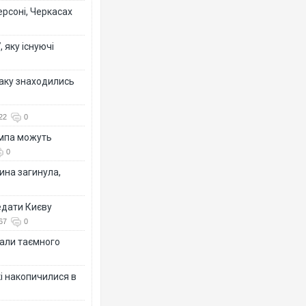
ерсоні, Черкасах
 яку існуючі
таку знаходились
22
0
ампа можуть
0
ина загинула,
едати Києву
67
0
іали таємного
кі накопичилися в