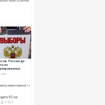
режах через ці кнопки
Росія атакувала Суми КАБами: по
торговельний центр, будинки, є по
ФОТО
усов: Россия де-
то из
упированных
риторий Донбасса
9.2021
лала
идонбасье"
вила коментування ! »
едиту ЄС на
Топпосадовцю Повітряних Сил вру
0
0
підозру