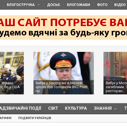
БЛОГОСТРІЧКА
ДОСЬЄ
БЛОГОЖАБИ
ФОТО
ВІДЕО
 Україні
Вибух у ресторані в Москві:
Вибух у Мос
ot, бо у США
ціллю був головком ВКС Росії,
загиблими: 
пр...
ресторан...
АДЗВИЧАЙНІ ПОДІЇ
СВІТ
КУЛЬТУРА
ЗНАННЯ
ТАРИФИ
ПОДВИГИ УКРАЇНЦІВ