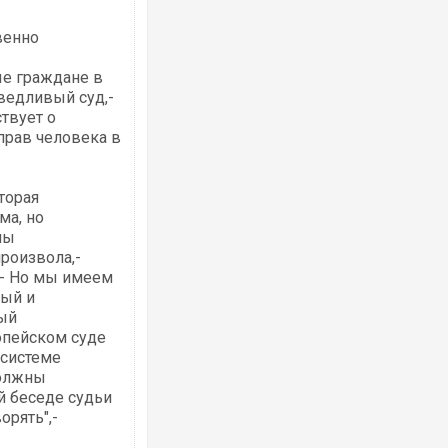
венно
е граждане в
ведливый суд,-
твует о
Росія атакувала Суми КАБами: пошко
прав человека в
торговельний центр, будинки, є постр
ФОТО
торая
ма, но
ны
роизвола,-
.- Но мы имеем
ный и
ый
опейском суде
 системе
должны
й беседе судьи
Топпосадовцю Повітряних Сил вручил
підозру
орять",-