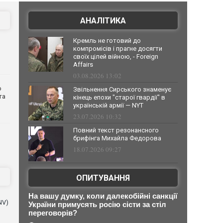
АНАЛІТИКА
Кремль не готовий до
компромісів і прагне досягти
своїх цілей війною, - Foreign
Affairs
03.08.2026 13:02
о
Звільнення Сирського знаменує
та
кінець епохи "старої гвардії" в
українській армії — NYT
23.07.2026 10:32
Повний текст резонансного
брифінга Михайла Федорова
18.07.2026 09:27
ОПИТУВАННЯ
На вашу думку, коли далекобійні санкції
NV)
України примусять росію сісти за стіл
переговорів?