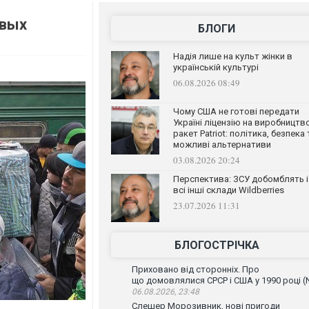
овых
БЛОГИ
Надія лише на культ жінки в
українській культурі
06.08.2026 08:49
Чому США не готові передати
Україні ліцензію на виробництв
ракет Patriot: політика, безпека 
можливі альтернативи
03.08.2026 20:24
Перспектива: ЗСУ добомблять і
всі інші склади Wildberries
23.07.2026 11:31
БЛОГОСТРІЧКА
Приховано від сторонніх. Про
що домовлялися СРСР і США у 1990 році (
06.08.2026, 23:48
Слешер Морозивник, нові пригоди