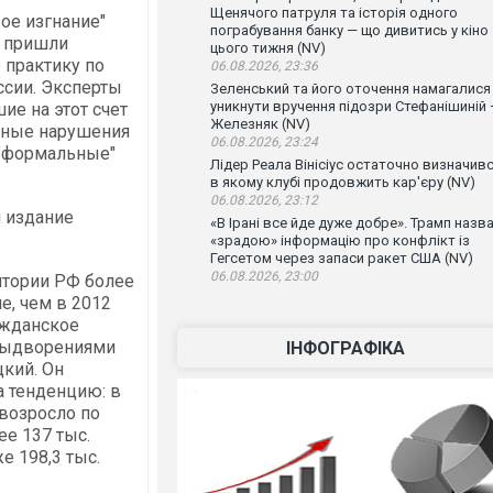
Щенячого патруля та історія одного
ое изгнание"
пограбування банку — що дивитись у кіно
у пришли
цього тижня (NV)
 практику по
06.08.2026, 23:36
сии. Эксперты
Зеленський та його оточення намагалися
уникнути вручення підозри Стефанішиній
ие на этот счет
Железняк (NV)
нные нарушения
06.08.2026, 23:24
 "формальные"
Лідер Реала Вінісіус остаточно визначивс
в якому клубі продовжить кар'єру (NV)
06.08.2026, 23:12
 издание
«В Ірані все йде дуже добре». Трамп назв
«зрадою» інформацію про конфлікт із
Гегсетом через запаси ракет США (NV)
06.08.2026, 23:00
итории РФ более
е, чем в 2012
ажданское
 выдворениями
ІНФОГРАФІКА
цкий. Он
а тенденцию: в
возросло по
ее 137 тыс.
е 198,3 тыс.