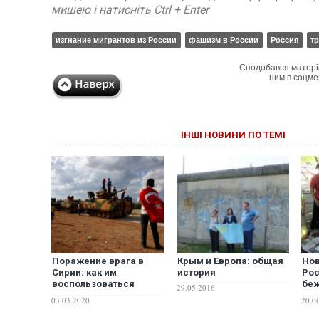
мишею і натисніть Ctrl + Enter
изгнание мигрантов из России
фашизм в России
Россия
т
Сподобався матері
ним в соцме
ІНШІ НОВИНИ ПО ТЕМІ
Поражение врага в
Крым и Европа: общая
Нов
Сирии: как им
история
Рос
воспользоваться
беж
29.05.2016
Украине
- П
03.03.2020
20.0