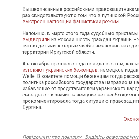
Вышеописанные российскими правозащитникам
раз свидетельствуют о том, что в путинской Росс
выстроен настоящий фашистский режим.
Напомню, в марте этого года судебные приставы
выдворили
из России шесть граждан Украины - 
пятью детьми, которые якобы незаконно находил
территории Иркутской области.
А в октябре прошлого года поведало о том, как и
изгоняют украинских беженцев
, немецкое издан
Welle. В комитете помощи беженцам тогда расска
политика российского государства направлена н
избавление от представителей украинского народ
свое дело - и значит, в нем уже нет необходимости
прокомментировала тогда ситуацию правозащит
Буртина.
Эконо
Повідомити про помилку - Виділіть орфографічн