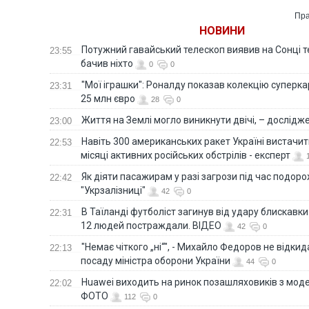
Пра
НОВИНИ
Потужний гавайський телескоп виявив на Сонці те
23:55
бачив ніхто
0
0
"Мої іграшки": Роналду показав колекцію суперка
23:31
25 млн євро
28
0
Життя на Землі могло виникнути двічі, – дослідж
23:00
Навіть 300 американських ракет Україні вистачит
22:53
місяці активних російських обстрілів - експерт
Як діяти пасажирам у разі загрози під час подорож
22:42
"Укрзалізниці"
42
0
В Таїланді футболіст загинув від удару блискавки
22:31
12 людей постраждали. ВІДЕО
42
0
"Немає чіткого „ні“", - Михайло Федоров не відки
22:13
посаду міністра оборони України
44
0
Huawei виходить на ринок позашляховиків з моде
22:02
ФОТО
112
0