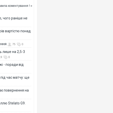
вила коментування ! »
, чого раніше не
рів вартістю понад
ення
75
0
ь лише на 2,5-3
19
0
і - поради від
 під час матчу: ще
дає повернення на
ллю Stelato G9.