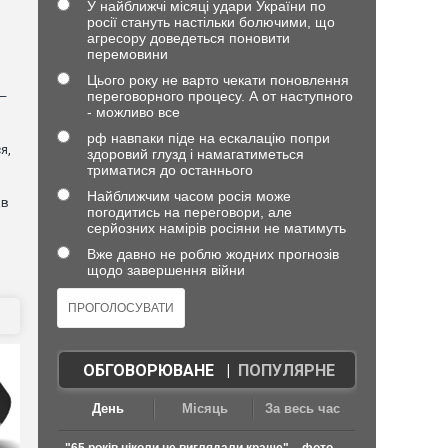
У найближчі місяці удари України по
росії стануть настільки болючими, що
агресору доведеться поновити
перемовини
Цього року не варто чекати поновлення
переговорного процесу. А от наступного
 —
- можливо все
рф навпаки піде на ескалацію попри
я,
здоровий глузд і намагатиметься
триматися до останнього
Найближчим часом росія може
ав
погодитись на переговори, але
серйозних намірів росіяни не матимуть
Вже давно не роблю жодних прогнозів
щодо завершення війни
ОБГОВОРЮВАНЕ
|
ПОПУЛЯРНЕ
День
Місяць
За весь час