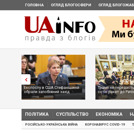
ГОЛОВНА
ОГЛЯД БЛОГОСФЕРИ
ОГЛЯД БЛОГОЖАБ
Експослу в США Стефанішиній
Трамп не передасть
обрали запобіжний захід
сотні ракет до Patri
...
ПОЛІТИКА
СУСПІЛЬСТВО
ЕКОНОМІКА
Н
РОСІЙСЬКО-УКРАЇНСЬКА ВІЙНА
КОРОНАВІРУС COVID-19