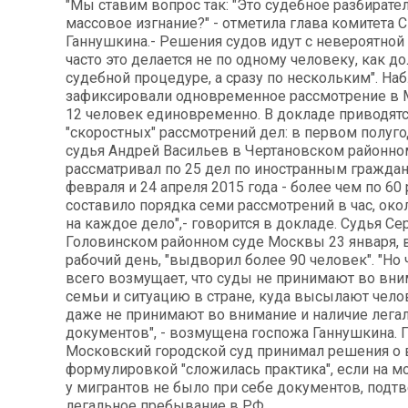
"Мы ставим вопрос так: "Это судебное разбирате
массовое изгнание?" - отметила глава комитета 
Ганнушкина.- Решения судов идут с невероятной 
часто это делается не по одному человеку, как д
судебной процедуре, а сразу по нескольким". На
зафиксировали одновременное рассмотрение в 
12 человек единовременно. В докладе приводят
"скоростных" рассмотрений дел: в первом полуго
судья Андрей Васильев в Чертановском районн
рассматривал по 25 дел по иностранным граждана
февраля и 24 апреля 2015 года - более чем по 60
составило порядка семи рассмотрений в час, око
на каждое дело",- говорится в докладе. Судья Се
Головинском районном суде Москвы 23 января, 
рабочий день, "выдворил более 90 человек". "Но
всего возмущает, что суды не принимают во вни
семьи и ситуацию в стране, куда высылают челов
даже не принимают во внимание и наличие лега
документов", - возмущена госпожа Ганнушкина. П
Московский городской суд принимал решения о
формулировкой "сложилась практика", если на 
у мигрантов не было при себе документов, под
легальное пребывание в РФ.