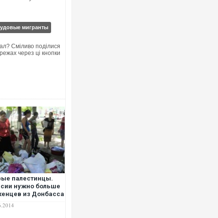
рудовые мигранты
ал? Сміливо поділися
режах через ці кнопки
ые палестинцы.
сии нужно больше
енцев из Донбасса
ортников
6.2014