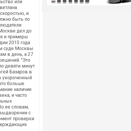
льство или
Светлана
скоростью, и
олжно быть по
блюдатели
Москве дел до
ся и примеры
дии 2015 года
ом суде Москвы
м в день, а 27
 решений. "Это
ло девяти минут
ргей Базаров в
в укороченный
 что больше
мание наличие
ека, и часто
льных
о ее словам,
 выдворении с
момент проверки
тверждающих