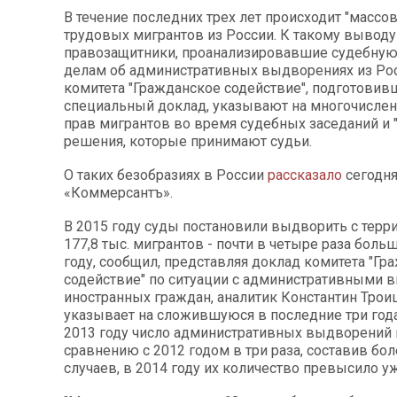
В течение последних трех лет происходит "массов
трудовых мигрантов из России. К такому вывод
правозащитники, проанализировавшие судебную
делам об административных выдворениях из Рос
комитета "Гражданское содействие", подготовивш
специальный доклад, указывают на многочисле
прав мигрантов во время судебных заседаний и
решения, которые принимают судьи.
О таких безобразиях в России
рассказало
сегодня
«Коммерсантъ».
В 2015 году суды постановили выдворить с терр
177,8 тыс. мигрантов - почти в четыре раза больш
году, сообщил, представляя доклад комитета "Гр
содействие" по ситуации с административными
иностранных граждан, аналитик Константин Трои
указывает на сложившуюся в последние три год
2013 году число административных выдворений 
сравнению с 2012 годом в три раза, составив бол
случаев, в 2014 году их количество превысило уж