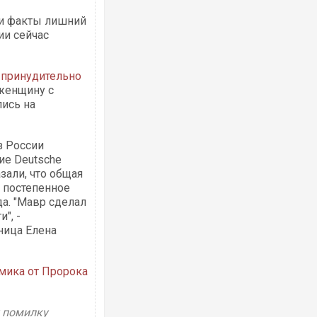
и факты лишний
ии сейчас
принудительно
женщину с
ись на
з России
ие Deutsche
зали, что общая
а постепенное
а. "Мавр сделал
", -
ница Елена
мика от Пророка
у помилку