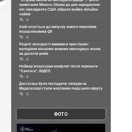
"65 років ніколи не виглядали краще", - фото-
привітання Мішель Обами до дня народження
екс-президента США зібрало майже мільйон
лайків
0
Audi готується до випуску нового покоління
позашляховика Q8
0
Рецепт молодості виявився простішим:
володіння кількома мовами омолоджує мозок
на десяток років
0
Неймар влаштував конфлікт після перемоги
"Сантоса". ВІДЕО
0
Достатньо було погладити: лемури на
Мадагаскарі стали жертвами людського вірусу
0
ФОТО