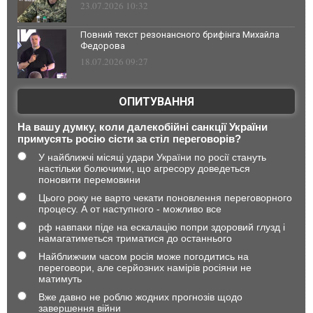
23.07.2026 10:32
Повний текст резонансного брифінга Михайла
Федорова
18.07.2026 09:27
ОПИТУВАННЯ
На вашу думку, коли далекобійні санкції України
примусять росію сісти за стіл переговорів?
У найближчі місяці удари України по росії стануть
настільки болючими, що агресору доведеться
поновити перемовини
Цього року не варто чекати поновлення переговорного
процесу. А от наступного - можливо все
рф навпаки піде на ескалацію попри здоровий глузд і
намагатиметься триматися до останнього
Найближчим часом росія може погодитись на
переговори, але серйозних намірів росіяни не
матимуть
Вже давно не роблю жодних прогнозів щодо
завершення війни