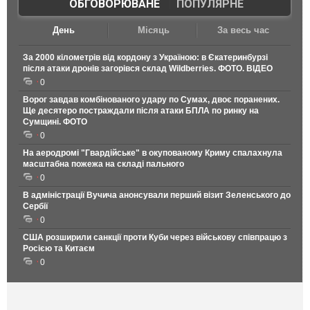
ОБГОВОРЮВАНЕ
|
ПОПУЛЯРНЕ
День
Місяць
За весь час
За 2000 кілометрів від кордону з Україною: в Єкатеринбурзі
після атаки дронів загорівся склад Wildberries. ФОТО. ВІДЕО
0
Ворог завдав комбінованого удару по Сумах, двоє поранених.
Ще десятеро постраждали після атаки БПЛА по ринку на
Сумщині. ФОТО
0
На аеродромі "Гвардійське" в окупованому Криму спалахнула
масштабна пожежа на складі пального
0
В адміністрації Вучича анонсували перший візит Зеленського до
Сербії
0
США розширили санкції проти Куби через військову співпрацю з
Росією та Китаєм
0