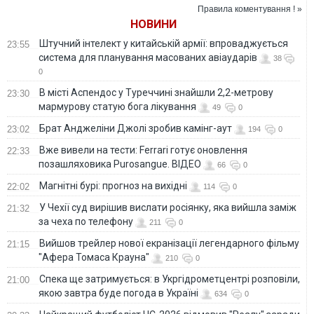
підпису
Правила коментування ! »
НОВИНИ
Штучний інтелект у китайській армії: впроваджується
23:55
система для планування масованих авіаударів
38
0
В місті Аспендос у Туреччині знайшли 2,2-метрову
23:30
мармурову статую бога лікування
49
0
Брат Анджеліни Джолі зробив камінг-аут
23:02
194
0
Вже вивели на тести: Ferrari готує оновлення
22:33
позашляховика Purosangue. ВІДЕО
66
0
Магнітні бурі: прогноз на вихідні
22:02
114
0
У Чехії суд вирішив вислати росіянку, яка вийшла заміж
21:32
за чеха по телефону
211
0
Вийшов трейлер нової екранізації легендарного фільму
21:15
"Афера Томаса Крауна"
210
0
Спека ще затримується: в Укргідрометцентрі розповіли,
21:00
якою завтра буде погода в Україні
634
0