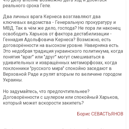
реального срока Гепе.
Два личных врага Кернеса возглавляют два
ключевых ведомства - Генеральную прокуратуру и
МВД. Так в чём же дело, господа? Не пора ли наконец
освободить Харьков от фактора дестабилизации -
Геннадия Адольфовича Кернеса? Возможно, есть
договорённости на высоком уровне. Наверняка есть.
Это недобрая традиция украинского политикума, когда
понятия "враг" или "друг" могут смешиваться в
удивительных и извращённых метаморфозах, когда
поклонники "русского мира" спокойно заседают в
Верховной Раде и рулят вторым по величине городом
Украины.
Но задумайтесь, что предпочтительнее?
Договорённости с шулером или спокойный Харьков,
который может вскорости закипеть?
Борис СЕВАСТЬЯНОВ