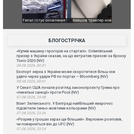
оновлення
Вийшов трейлер нової екранізації легендарного
Зеленський
фільму "Афера Томаса Крауна"
перемовин
БЛОГОСТРІЧКА
«Купив машину і прогорів на стартапі». Олімпійський
призер з України сказав, на що витратив призові за бронзу
Токіо-2020 (NV)
08.08.2026, 00:31
Експорт зерна з України може скоротитися більш ніж
удвічі через удари РФ по портах — Bloomberg (NV)
08.08.2026, 00:01
У Сенаті США почали розгляд законопроєкту Грема про
«пекельні санкції» проти Росії (NV)
07.08.2026, 23:48
Візит Зеленського. У Белграді найбільший хмарочос
підсвітили синьо-жовтими кольорами (NV)
07.08.2026, 23:36
«Розрив у грошах зараз ще більший»: Верховен розповів,
чи повернеться він до UFC (NV)
07.08.2026, 23:24