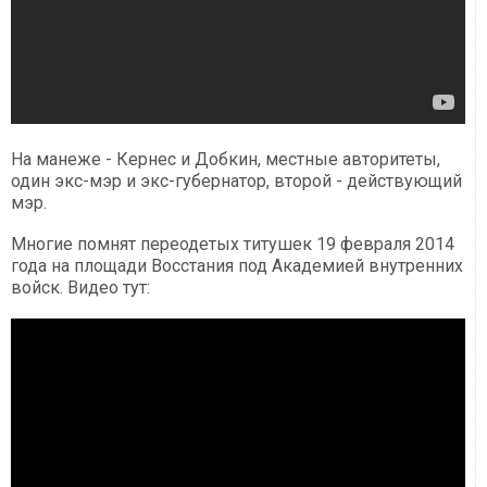
На манеже - Кернес и Добкин, местные авторитеты,
один экс-мэр и экс-губернатор, второй - действующий
мэр.
Многие помнят переодетых титушек 19 февраля 2014
года на площади Восстания под Академией внутренних
войск. Видео тут: