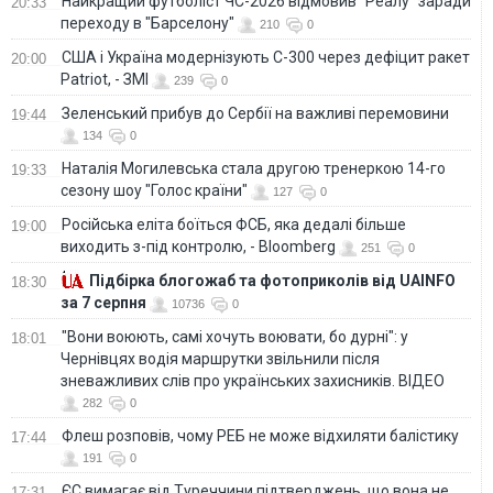
Найкращий футболіст ЧС-2026 відмовив "Реалу" заради
20:33
переходу в "Барселону"
210
0
США і Україна модернізують С-300 через дефіцит ракет
20:00
Patriot, - ЗМІ
239
0
Зеленський прибув до Сербії на важливі перемовини
19:44
134
0
Наталія Могилевська стала другою тренеркою 14-го
19:33
сезону шоу "Голос країни"
127
0
Російська еліта боїться ФСБ, яка дедалі більше
19:00
виходить з-під контролю, - Bloomberg
251
0
Підбірка блогожаб та фотоприколів від UAINFO
18:30
за 7 серпня
10736
0
"Вони воюють, самі хочуть воювати, бо дурні": у
18:01
Чернівцях водія маршрутки звільнили після
зневажливих слів про українських захисників. ВІДЕО
282
0
Флеш розповів, чому РЕБ не може відхиляти балістику
17:44
191
0
ЄС вимагає від Туреччини підтверджень, що вона не
17:31