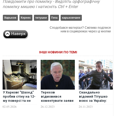
Повідомити про помилку - Виділіть орфографічну
помилку мишею і натисніть Ctrl + Enter
Харьков
Кернес
титушки
Гепа
харьковчане
Сподобався матеріал? Сміливо поділися
ним в соцмережах через ці кнопки
ІНШІ НОВИНИ ПО ТЕМІ
У Харкові "Шахед"
Терехов
Скандально
пробив стіну на 12-
відмовився
відомий Тітушко
му поверсі та не
коментувати заяви
воює за Україну:
здетонував
сина Кернеса про
стало відомо
02.05.2026
26.12.2023
24.11.2023
підробку
посаду
електронного