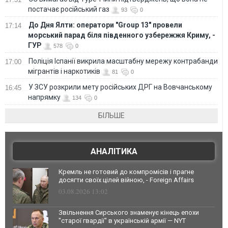
постачає російський газ
93
0
До Дня Ялти: оператори "Group 13" провели
17:14
морський парад біля південного узбережжя Криму, -
ГУР
578
0
Поліція Іспанії викрила масштабну мережу контрабанди
17:00
мігрантів і наркотиків
81
0
У ЗСУ розкрили мету російських ДРГ на Вовчанському
16:45
напрямку
134
0
БІЛЬШЕ
АНАЛІТИКА
Кремль не готовий до компромісів і прагне
досягти своїх цілей війною, - Foreign Affairs
03.08.2026 13:02
Звільнення Сирського знаменує кінець епохи
"старої гвардії" в українській армії — NYT