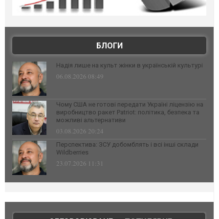
БЛОГИ
Надія лише на культ жінки в українській культурі
06.08.2026 08:49
Чому США не готові передати Україні ліцензію на
виробництво ракет Patriot: політика, безпека та
можливі альтернативи
03.08.2026 20:24
Перспектива: ЗСУ добомблять і всі інші склади
Wildberries
23.07.2026 11:31