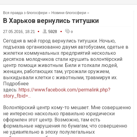
Вся правда з блогосфери
»
Новини блогосфери
»
В Харьков вернулись титушки
•
•
27.05.2016, 18:21
5928
0
Сегодня в мой город вернулись титушки. Ночью,
подъехав организованно двумя автобусами, одетые в
жилетки коммунальных предприятий несколько
десятков молодчиков стали крушить волонтёрский
центр помощи животным. Били и толкали людей,
женщин, работающих там, угрожали оружием,
выкидывали клетки с животными, травмируя их.
Подробнее
здесь:
https://www.facebook.com/permalink.php?
story_fbid=...
Волонтёрский центр кому-то мешает. Мне совершенно
не интересно насколько правильно юридически
оформлен этот центр. Возможно, там есть
формальные нарушения по бумагам, что совершенно
не удивительно в эпоху полулегальных