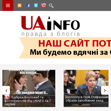
Експослу в США Стефанішині
Підбірка блогожаб та
обрали запобіжний захід
фотоприколів від UAINFO за 7
серпня