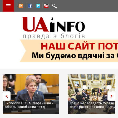
Експослу в США Стефанішиній
Трамп не передасть Україні
обрали запобіжний захід
сотні ракет до Patriot, бо у С
...