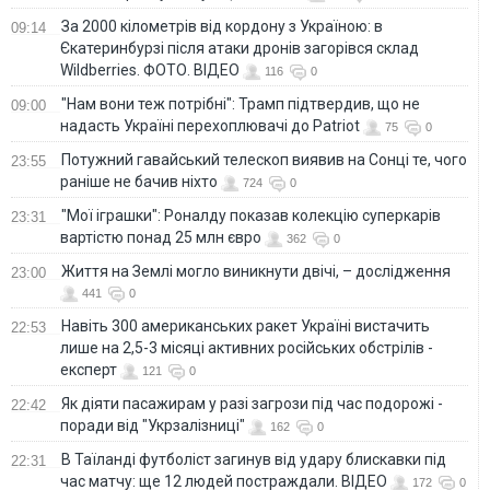
За 2000 кілометрів від кордону з Україною: в
09:14
Єкатеринбурзі після атаки дронів загорівся склад
Wildberries. ФОТО. ВІДЕО
116
0
"Нам вони теж потрібні": Трамп підтвердив, що не
09:00
надасть Україні перехоплювачі до Patriot
75
0
Потужний гавайський телескоп виявив на Сонці те, чого
23:55
раніше не бачив ніхто
724
0
"Мої іграшки": Роналду показав колекцію суперкарів
23:31
вартістю понад 25 млн євро
362
0
Життя на Землі могло виникнути двічі, – дослідження
23:00
441
0
Навіть 300 американських ракет Україні вистачить
22:53
лише на 2,5-3 місяці активних російських обстрілів -
експерт
121
0
Як діяти пасажирам у разі загрози під час подорожі -
22:42
поради від "Укрзалізниці"
162
0
В Таїланді футболіст загинув від удару блискавки під
22:31
час матчу: ще 12 людей постраждали. ВІДЕО
172
0