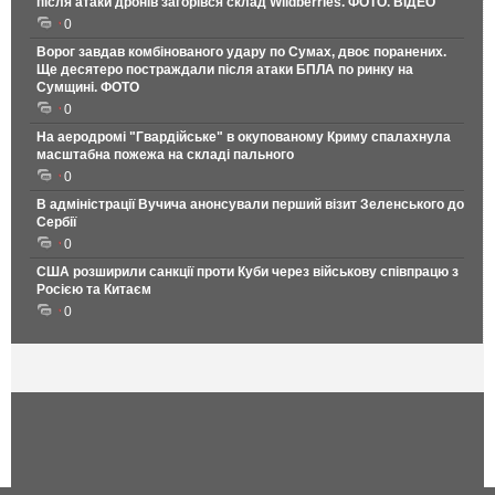
після атаки дронів загорівся склад Wildberries. ФОТО. ВІДЕО
0
Ворог завдав комбінованого удару по Сумах, двоє поранених.
Ще десятеро постраждали після атаки БПЛА по ринку на
Сумщині. ФОТО
0
На аеродромі "Гвардійське" в окупованому Криму спалахнула
масштабна пожежа на складі пального
0
В адміністрації Вучича анонсували перший візит Зеленського до
Сербії
0
США розширили санкції проти Куби через військову співпрацю з
Росією та Китаєм
0