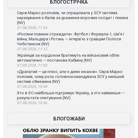
БЛОГОСТРІЧКА
Серж Марко розповів, чи спрацювала у ЗСУ система
нарахування є-балів за ураження ворожих солдат і техніки
(NV)
07.08.2026, 11:24
«Росіяни повинні страждати». Футбол і Формула-1, сім'я і
війна, Мальдера і Ротань — інтерв'ю з гравцем Полісся
Чоботенком (NV)
07.08.2026, 11:12
Українців за кордоном братимуть на військовий облік
автоматично — постанова Кабміну (NV)
07.08.2026, 11:00
«Драпатий — це плюс, але є деякі нюанси». Серж Марко
пояснив, чому роль головнокомандувача ЗСУ у нинішній
системі обмежена (NV)
07.08.2026, 10:48
Хто в ЄС найбільше підтримує Україну, а хто найменше —
результати опитування (NV)
07.08.2026, 10:36
БЛОГОЖАБИ