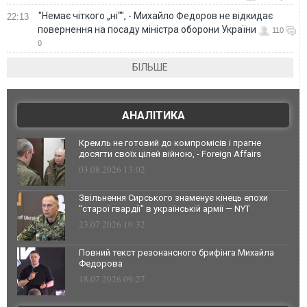
"Немає чіткого „ні“", - Михайло Федоров не відкидає
22:13
повернення на посаду міністра оборони України
110
0
БІЛЬШЕ
АНАЛІТИКА
Кремль не готовий до компромісів і прагне
досягти своїх цілей війною, - Foreign Affairs
03.08.2026 13:02
Звільнення Сирського знаменує кінець епохи
"старої гвардії" в українській армії — NYT
23.07.2026 10:32
Повний текст резонансного брифінга Михайла
Федорова
18.07.2026 09:27