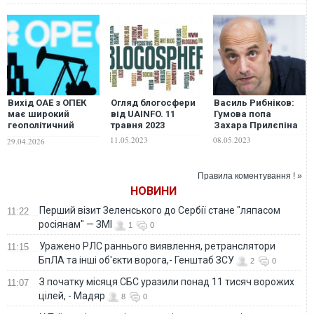
Вихід ОАЕ з ОПЕК
Огляд блогосфери
Василь Рибніков:
має широкий
від UAINFO. 11
Гумова попа
геополітичний
травня 2023
Захара Прилєпіна
контекст, який
11.05.2023
08.05.2023
29.04.2026
виходить за межі
нафтових
котирувань, -
Правила коментування ! »
Семиволос
НОВИНИ
Перший візит Зеленського до Сербії стане "ляпасом
11:22
росіянам" — ЗМІ
1
0
Уражено РЛС раннього виявлення, ретранслятори
11:15
БпЛА та інші об'єкти ворога,- Генштаб ЗСУ
2
0
З початку місяця СБС уразили понад 11 тисяч ворожих
11:07
цілей, - Мадяр
8
0