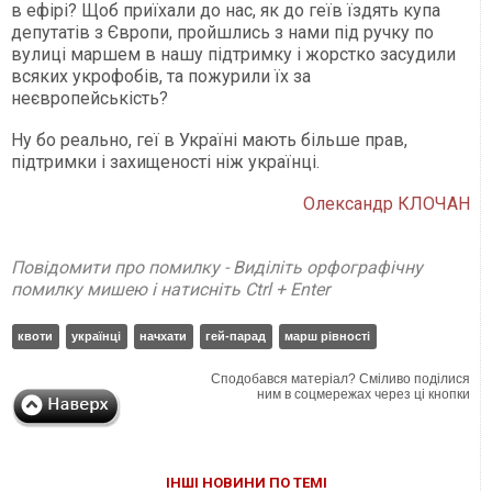
в ефірі? Щоб приїхали до нас, як до геїв їздять купа
депутатів з Європи, пройшлись з нами під ручку по
вулиці маршем в нашу підтримку і жорстко засудили
всяких укрофобів, та пожурили їх за
неєвропейськість?
Ну бо реально, геї в Україні мають більше прав,
підтримки і захищеності ніж українці.
Олександр КЛОЧАН
Повідомити про помилку - Виділіть орфографічну
помилку мишею і натисніть Ctrl + Enter
квоти
українці
начхати
гей-парад
марш рівності
Сподобався матеріал? Сміливо поділися
ним в соцмережах через ці кнопки
ІНШІ НОВИНИ ПО ТЕМІ