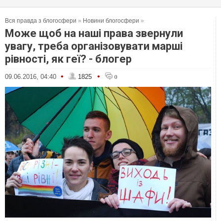
Вся правда з блогосфери
»
Новини блогосфери
»
Може щоб на наші права звернули
увагу, треба організовувати марші
рівності, як геї? - блогер
•
•
09.06.2016, 04:40
1825
0