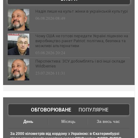
Надія лише на культ жінки в українській культурі
06.08.2026 08:49
Чому США не готові передати Україні ліцензію на
виробництво ракет Patriot: політика, безпека та
можливі альтернативи
03.08.2026 20:24
Перспектива: ЗСУ добомблять і всі інші склади
Wildberries
23.07.2026 11:31
ОБГОВОРЮВАНЕ
|
ПОПУЛЯРНЕ
День
Місяць
За весь час
За 2000 кілометрів від кордону з Україною: в Єкатеринбурзі