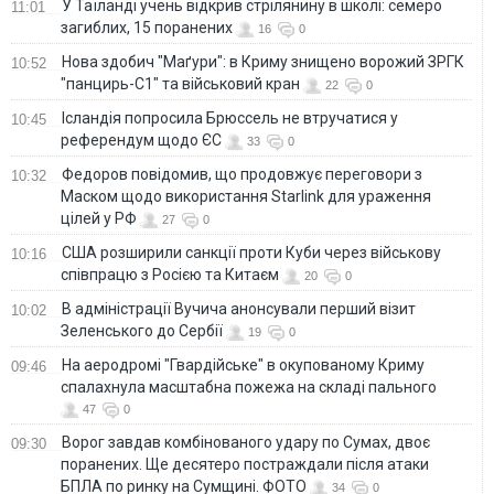
У Таїланді учень відкрив стрілянину в школі: семеро
11:01
загиблих, 15 поранених
16
0
Нова здобич "Маґури": в Криму знищено ворожий ЗРГК
10:52
"панцирь-С1" та військовий кран
22
0
Ісландія попросила Брюссель не втручатися у
10:45
референдум щодо ЄС
33
0
Федоров повідомив, що продовжує переговори з
10:32
Маском щодо використання Starlink для ураження
цілей у РФ
27
0
США розширили санкції проти Куби через військову
10:16
співпрацю з Росією та Китаєм
20
0
В адміністрації Вучича анонсували перший візит
10:02
Зеленського до Сербії
19
0
На аеродромі "Гвардійське" в окупованому Криму
09:46
спалахнула масштабна пожежа на складі пального
47
0
Ворог завдав комбінованого удару по Сумах, двоє
09:30
поранених. Ще десятеро постраждали після атаки
БПЛА по ринку на Сумщині. ФОТО
34
0