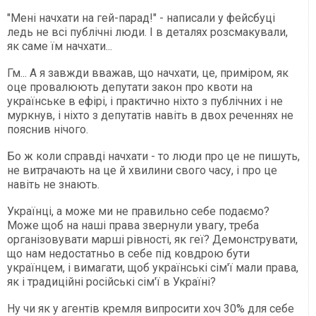
"Мені начхати на гей-парад!" - написали у фейсбуці
ледь не всі публічні люди. І в деталях розсмакували,
як саме їм начхати...
Гм... А я завжди вважав, що начхати, це, приміром, як
оце провалюють депутати закон про квоти на
українське в ефірі, і практично ніхто з публічних і не
муркнув, і ніхто з депутатів навіть в двох реченнях не
пояснив нічого.
Бо ж коли справді начхати - то люди про це не пишуть,
не витрачають на це й хвилини свого часу, і про це
навіть не знають.
Українці, а може ми не правильно себе подаємо?
Може щоб на наші права звернули увагу, треба
організовувати марші рівності, як геї? Демонструвати,
що нам недостатньо в себе під ковдрою бути
українцем, і вимагати, щоб українські сім'ї мали права,
як і традиційні російські сім'ї в Україні?
Ну чи як у агентів кремля випросити хоч 30% для себе