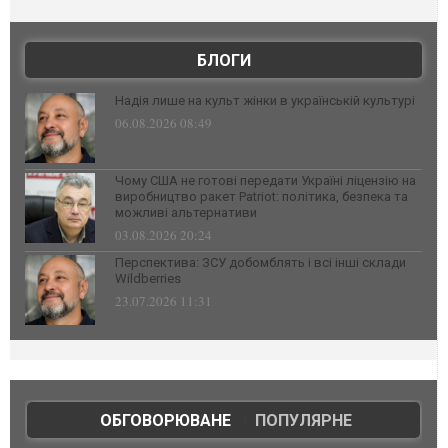
БЛОГИ
Надія лише на культ жінки в українській культурі
06.08.2026 08:49
Чому США не готові передати Україні ліцензію на
виробництво ракет Patriot: політика, безпека та
можливі альтернативи
03.08.2026 20:24
Перспектива: ЗСУ добомблять і всі інші склади
Wildberries
23.07.2026 11:31
ОБГОВОРЮВАНЕ
|
ПОПУЛЯРНЕ