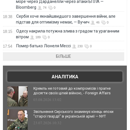
море через Дарданелли через атаки БПЛА —
Bloomberg
74
0
Сербія хоче якнайшвидшого завершення війни, але
18:38
підстав для оптимізму немає, — Вучич
46
0
Одесу накрила потужна злива з градом та ураганним
18:15
вітром
189
0
Помер батько Ліонеля Мессі
17:54
230
0
БІЛЬШЕ
АНАЛІТИКА
Кремль не готовий до компромісів і прагне
досягти своїх цілей війною, - Foreign Affairs
03.08.2026 13:02
Звільнення Сирського знаменує кінець епохи
"старої гвардії" в українській армії — NYT
23.07.2026 10:32