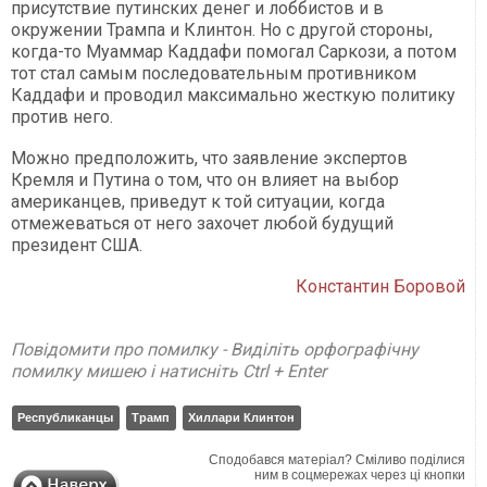
присутствие путинских денег и лоббистов и в
окружении Трампа и Клинтон. Но с другой стороны,
когда-то Муаммар Каддафи помогал Саркози, а потом
тот стал самым последовательным противником
Каддафи и проводил максимально жесткую политику
против него.
Можно предположить, что заявление экспертов
Кремля и Путина о том, что он влияет на выбор
американцев, приведут к той ситуации, когда
отмежеваться от него захочет любой будущий
президент США.
Константин Боровой
Повідомити про помилку - Виділіть орфографічну
помилку мишею і натисніть Ctrl + Enter
Республиканцы
Трамп
Хиллари Клинтон
Сподобався матеріал? Сміливо поділися
ним в соцмережах через ці кнопки