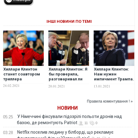
ІНШІ НОВИНИ ПО ТЕМІ
Хиллари Клинтон
Хиллари Клинтон: Я
Хиллари Клинтон:
станет соавтором
бы проверила,
Нам нужен
триллера
разговаривал ли
импичмент Трампа.
Трамп по телефону
Но и он не избавит
24.02.2021
20.01.2021
13.01.2021
с Путиным в день
Америку от
штурма Капитолия
сторонников
превосходства
Правила коментування ! »
белой расы – The
НОВИНИ
Washington Post
У Німеччині фіксували підозрілі польоти дронів над
05:25
базою, де ремонтують Patriot
11
0
Netflix поселив людину у білборді, що рекламує
03:28