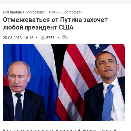
Вся правда з блогосфери
»
Новини блогосфери
»
Отмежеваться от Путина захочет
любой президент США
•
•
20.08.2016, 16:18
8737
0
Есть два совершенно очевидных фактора. Первый