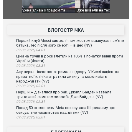
дом та
Вже вивели на тести: Ferrari готує оновлення
Вийшов тре
позашляховика Purosangue. ВІДЕО
фільму "Аф
БЛОГОСТРІЧКА
Перший клуб Мессі символічним жестом вшанував пам’ять
батька Лео після його смерті — відео (NV)
09.08.2026, 04:01
Ціни на труни в росії злетіли на 105% з початку війни проти
України (Факти)
09.08.2026, 03:31
Акушерка-гінеколог отримала підозру. У Києві пацієнтка
приватної клініки втратила дитину та можливість
народжувати (NV)
09.08.2026, 03:01
Перш ніж дізналися про рак. Джилл Байден назвала
тривожний симптом хвороби Джо Байдена (NV)
09.08.2026, 02:31
Понад 50 оголошень. Meta показувала ШІ-рекламу про
сексуальне насильство над дітьми (NV)
09.08.2026, 02:01