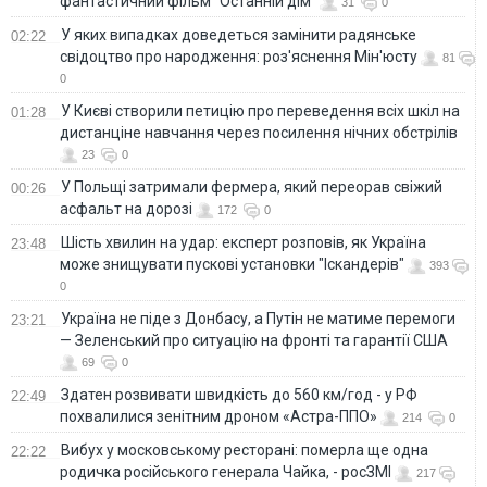
фантастичний фільм "Останній дім"
31
0
У яких випадках доведеться замінити радянське
02:22
свідоцтво про народження: роз'яснення Мін'юсту
81
0
У Києві створили петицію про переведення всіх шкіл на
01:28
дистанціне навчання через посилення нічних обстрілів
23
0
У Польщі затримали фермера, який переорав свіжий
00:26
асфальт на дорозі
172
0
Шість хвилин на удар: експерт розповів, як Україна
23:48
може знищувати пускові установки "Іскандерів"
393
0
Україна не піде з Донбасу, а Путін не матиме перемоги
23:21
— Зеленський про ситуацію на фронті та гарантії США
69
0
Здатен розвивати швидкість до 560 км/год - у РФ
22:49
похвалилися зенітним дроном «Астра-ППО»
214
0
Вибух у московському ресторані: померла ще одна
22:22
родичка російського генерала Чайка, - росЗМІ
217