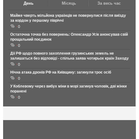
День
Місяць
За весь час
Майже чверть мільйона українців не повернулися після виїзду
за кордон у першому півріччі
0
Остаточна точка без повернень: Олександр Усік анонсував свій
прощальний поєдинок
0
Дії РФ щодо повного захоплення грузинських земель не
залишаться без відповіді - спільна заява чотирьох країн Заходу
0
Нічна атака дронів РФ на Київщину: загинули троє осіб
0
У Коблевому через вибух міни в морі загинув чоловік, дві жінки
поранені
0