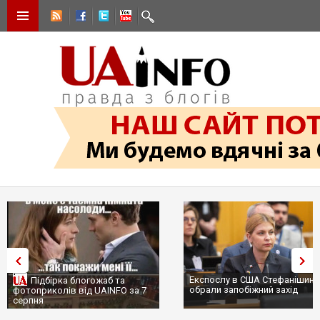
Експослу в США Стефанішиній
Підбірка блогожаб та
обрали запобіжний захід
фотоприколів від UAINFO за 7
серпня