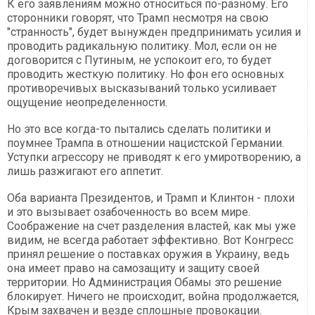
К его заявлениям можно относиться по-разному. Его
сторонники говорят, что Трамп несмотря на свою
"странность", будет вынужден предпринимать усилия и
проводить радикальную политику. Мол, если он не
договорится с Путиным, не успокоит его, то будет
проводить жесткую политику. Но фон его основных
противоречивых высказываний только усиливает
ощущение неопределенности.
Но это все когда-то пытались сделать политики и
поумнее Трампа в отношении нацистской Германии.
Уступки агрессору не приводят к его умиротворению, а
лишь разжигают его аппетит.
Оба варианта Президентов, и Трамп и Клинтон - плохи
и это вызывает озабоченность во всем мире.
Соображение на счет разделения властей, как мы уже
видим, не всегда работает эффективно. Вот Конгресс
принял решение о поставках оружия в Украину, ведь
она имеет право на самозащиту и защиту своей
территории. Но Администрация Обамы это решение
блокирует. Ничего не происходит, война продолжается,
Крым захвачен и везде сплошные провокации.