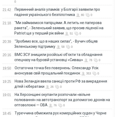
0
Первинний аналіз уламків: у Болгарії заявили про
21:42
падіння українського безпілотника
80
0
"Ми займаємося папірцями. А летить не паперова
21:18
ракета", - Зеленський заявив, що просив ліцензії на
Patriot ще у перший рік війни
51
0
"Зробимо все, що в наших силах", - Вучич обіцяв
20:39
Зеленському підтримку
58
0
ВМС ЗСУ знищили російські об'єкти та обладнання
20:16
спецназу на буровій установці «Сиваш»
78
0
Остаточна точка без повернень: Олександр Усік
19:50
анонсував свій прощальний поєдинок
353
0
Нова Зеландія ввела санкції проти РФ за викрадення
19:25
дітей і кібератаки
26
0
На Херсонщині окупанти розпочали «вільне
19:01
полювання» на автотранспорт за допомогою дронів на
оптоволокні — ОВА
76
0
Туреччина обмежила рух комерційних суден у Чорне
18:45