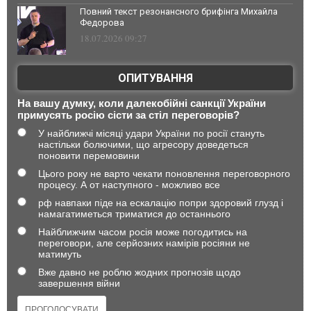
Повний текст резонансного брифінга Михайла
Федорова
18.07.2026 09:27
ОПИТУВАННЯ
На вашу думку, коли далекобійні санкції України
примусять росію сісти за стіл переговорів?
У найближчі місяці удари України по росії стануть
настільки болючими, що агресору доведеться
поновити перемовини
Цього року не варто чекати поновлення переговорного
процесу. А от наступного - можливо все
рф навпаки піде на ескалацію попри здоровий глузд і
намагатиметься триматися до останнього
Найближчим часом росія може погодитись на
переговори, але серйозних намірів росіяни не
матимуть
Вже давно не роблю жодних прогнозів щодо
завершення війни