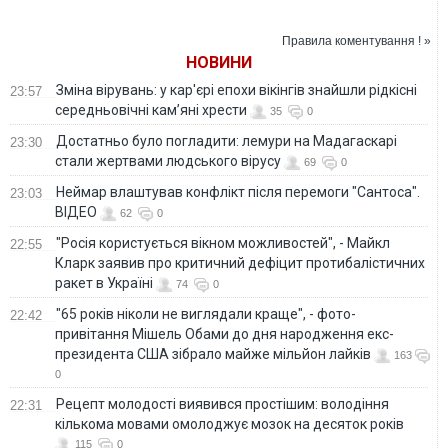
Правила коментування ! »
НОВИНИ
Зміна вірувань: у кар'єрі епохи вікінгів знайшли рідкісні
23:57
середньовічні кам’яні хрести
35
0
Достатньо було погладити: лемури на Мадагаскарі
23:30
стали жертвами людського вірусу
69
0
Неймар влаштував конфлікт після перемоги "Сантоса".
23:03
ВІДЕО
62
0
"Росія користується вікном можливостей", - Майкл
22:55
Кларк заявив про критичний дефіцит протибалістичних
ракет в Україні
74
0
"65 років ніколи не виглядали краще", - фото-
22:42
привітання Мішель Обами до дня народження екс-
президента США зібрало майже мільйон лайків
163
0
Рецепт молодості виявився простішим: володіння
22:31
кількома мовами омолоджує мозок на десяток років
115
0