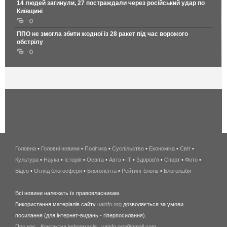
14 людей загинули, 27 постраждали через російський удар по
Київщині
0
ППО не змогла збити жодної із 28 ракет під час ворожого
обстрілу
0
Головна
•
Головні новини
•
Політика
•
Суспільство
•
Економіка
беспроводной
•
Світ
•
Культура
•
Наука
•
Історія
•
Освіта
•
Авто
•
IT
•
Здоров'я
интернет
•
Спорт
•
Фото
•
Відео
•
Огляд блогосфери
•
Блоголента
•
Рейтинг блогів
киев
•
Блогожаби
и
Всі новини належать їх правовласникам.
область
Використання матеріалів сайту
uainfo.org
дозволяється за умови
wimax
посилання (для інтернет-видань - гіперпосилання).
интернет
Про нас
.
Контактна інформація
.
uainfo.org@gmail.com
в