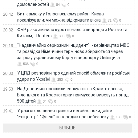
домовленостей
84
0
Витік аміаку у Голосіївському районі Києва
20:42
локалізували: чи можна відкривати вікна
71
0
ФБР різко змінило курс і почало співпрацю з Росією та
20:32
Китаєм, - Reuters
393
0
"Надзвичайно серйозний інцидент", - керівництво МВС
20:16
та розвідка Німеччини терміново збираються через
загрозу українському борту в аеропорту Лейпцига
536
0
У ЦПД розповіли про єдиний спосіб обмежити російські
20:00
удари по Україні
253
0
На Донеччині посилили евакуацію: з Краматорська,
19:53
Біленького та Красноторки примусово вивезуть понад
500 дітей
34
0
У разі оголошення тривоги негайно покидайте
19:41
"Епіцентр": "Флеш" попередив про небезпеку
198
0
БІЛЬШЕ