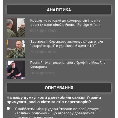
АНАЛІТИКА
Кремль не готовий до компромісів і прагне
досягти своїх цілей війною, - Foreign Affairs
03.08.2026 13:02
Звільнення Сирського знаменує кінець епохи
"старої гвардії" в українській армії — NYT
23.07.2026 10:32
Повний текст резонансного брифінга Михайла
Федорова
18.07.2026 09:27
ОПИТУВАННЯ
На вашу думку, коли далекобійні санкції України
примусять росію сісти за стіл переговорів?
У найближчі місяці удари України по росії стануть
настільки болючими, що агресору доведеться
поновити перемовини