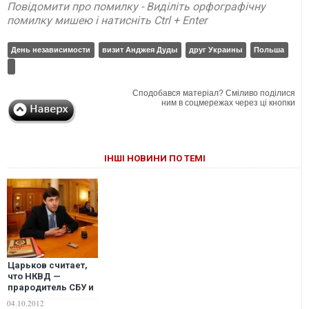
Повідомити про помилку - Виділіть орфографічну
помилку мишею і натисніть Ctrl + Enter
День независимости
визит Анджея Дуды
друг Украины
Польша
Сподобався матеріал? Сміливо поділися
ним в соцмережах через ці кнопки
ІНШІ НОВИНИ ПО ТЕМІ
Царьков считает,
что НКВД —
прародитель СБУ и
МВД
04.10.2012