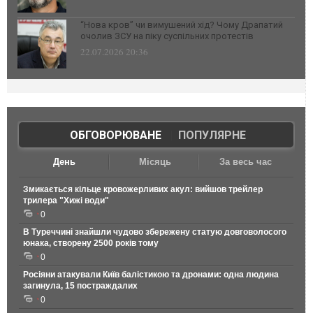
“Нова кров” чи вимушений хід? Чому Драпатий
очолив ЗСУ на піку суспільних протестів
22.07.2026 20:36
ОБГОВОРЮВАНЕ
|
ПОПУЛЯРНЕ
День
Місяць
За весь час
Змикається кільце кровожерливих акул: вийшов трейлер
трилера "Хижі води"
0
В Туреччині знайшли чудово збережену статую довговолосого
юнака, створену 2500 років тому
0
Росіяни атакували Київ балістикою та дронами: одна людина
загинула, 15 постраждалих
0