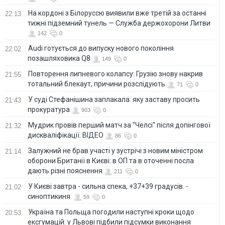
На кордоні з Білоруссю виявили вже третій за останні
22:13
тижні підземний тунель — Служба держохорони Литви
142
0
Audi готується до випуску нового покоління
22:02
позашляховика Q8
149
0
Повторення липневого колапсу: Грузію знову накрив
21:55
тотальний блекаут, причини розслідують
71
0
У суді Стефанішина заплакала: яку заставу просить
21:43
прокуратура
903
0
Мудрик провів перший матч за "Челсі" після допінгової
21:32
дискваліфікації. ВІДЕО
86
0
Залужний не брав участі у зустрічі з новим міністром
21:14
оборони Британії в Києві: в ОП та в оточенні посла
дають різні пояснення
211
0
У Києві завтра - сильна спека, +37+39 градусів. -
21:02
синоптикиня
59
0
Україна та Польща погодили наступні кроки щодо
20:53
ексгумацій: у Львові підбили підсумки виконання