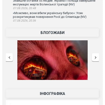
Знайшли останки 55 людей. Україна і Польща завершили
ексгумацію жертв Волинської трагедії (NV)
07.08.2026, 20:48
«Можливо, вони вбили українську бабусю»: Усик
розкритикував повернення Росії до Олімпіади (NV)
07.08.2026, 20:36
БЛОГОЖАБИ
ІНФОГРАФІКА