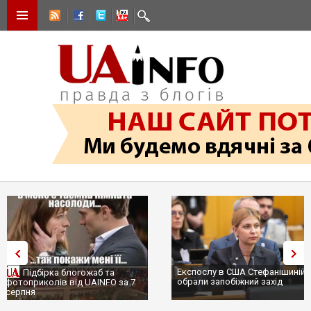
Експослу в США Стефанішиній
Трамп не передасть Україні
обрали запобіжний захід
сотні ракет до Patriot, бо у С
...