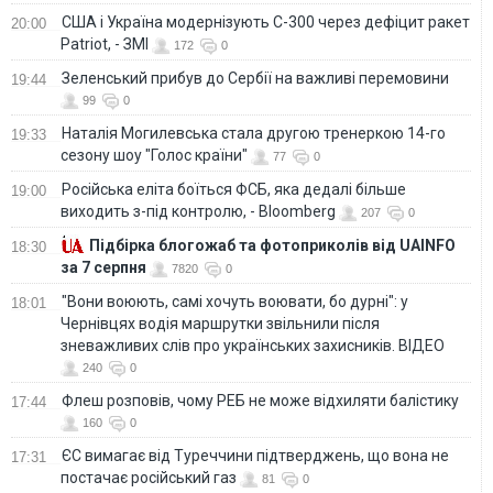
США і Україна модернізують С-300 через дефіцит ракет
20:00
Patriot, - ЗМІ
172
0
Зеленський прибув до Сербії на важливі перемовини
19:44
99
0
Наталія Могилевська стала другою тренеркою 14-го
19:33
сезону шоу "Голос країни"
77
0
Російська еліта боїться ФСБ, яка дедалі більше
19:00
виходить з-під контролю, - Bloomberg
207
0
Підбірка блогожаб та фотоприколів від UAINFO
18:30
за 7 серпня
7820
0
"Вони воюють, самі хочуть воювати, бо дурні": у
18:01
Чернівцях водія маршрутки звільнили після
зневажливих слів про українських захисників. ВІДЕО
240
0
Флеш розповів, чому РЕБ не може відхиляти балістику
17:44
160
0
ЄС вимагає від Туреччини підтверджень, що вона не
17:31
постачає російський газ
81
0