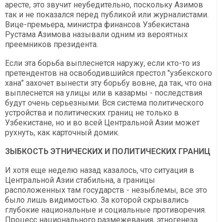
аресте, это звучит неубедительно, поскольку Азимов
так и не показался перед публикой или журналистами.
Вице-премьера, министра финансов Узбекистана
Рустама Азимова называли одним из вероятных
преемников президента.
Если эта борьба выплеснется наружу, если кто-то из
претендентов на освободившийся престол "узбекского
хана" захочет вынести эту борьбу вовне, да так, что она
выплеснется на улицы или в казармы - последствия
будут очень серьезными. Вся система политического
устройства и политических границ не только в
Узбекистане, но и во всей Центральной Азии может
рухнуть, как карточный домик.
ЗЫБКОСТЬ ЭТНИЧЕСКИХ И ПОЛИТИЧЕСКИХ ГРАНИЦ
И хотя еще неделю назад казалось, что ситуация в
Центральной Азии стабильна, а границы
расположенных там государств - незыблемы, все это
было лишь видимостью. За которой скрывались
глубокие национальные и социальные противоречия.
Процесс национального размежевания, этногенеза