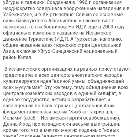
уйгуры и таджики. Созданная в 1996 г. организация
неоднократно совершала вооруженные нападения и в
Узбекистане, и в Кыргызстане. Сейчас ее основные
силы базируются в Афганистане и насчитывают
несколько тысяч боевиков. Но ИДУ еще в 2003 году
официально изменило название на Исламское
движение Туркестана (ИДТ). А Туркестан, напомню,
общее название всех тюркских стран Центральной
Азии, включая Уйгур-Синцзянский национальный
район Китая.
В исламистских организациях на равных присутствуют
представители всех центаральноазиатских народов,
культивируется идея "единой уммы, объединяющей
всех мусульман". Эту же тему, тему объединения всех
центральноазиатских народов в единый халифат, в
единое государство, активно разрабатывает и
запрещенная во всех странах Центральной Азии
фундаменталистская партия "Хизб ат-Тахрир аль-
Ислами" (араб. - Исламская партия освобождения).
Данный ход пропагандистски весьма выигрышен:
кроме того, что в мечтах многих поданных "новых
ханов" создание "единого центральноазиатского