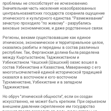
проблемы не способствует ее исчезновению.
Значительная часть населения новообразованных
центральноазиатских государств сохранила ощущение
этнического и культурного единства. "Размежевание"
зачастую проходило "по живому" - разрубались
вековые экономические, и даже родственные связи.
Регионы, веками существовавшие как единое
этническое, экономическое и территориальное целое,
оказались разбиты и переданы в состав различных
республик. Так, Ферганская долина была разделена
между Кыргызстаном, Таджикистаном и
Узбекистаном. Чашский (Шашский) оазис вошел в
состав Узбекистана и Казахстана, Мавераннахр с его
многотысячелетней единой исторической традицией
оказался в восточном и юго-восточном
Туркменистане, Узбекистане и в западном
Таджикистане.
Но обруч "этнической общности", если он создан
искусственно, не может быть крепким. При серьезном
внешнем давлении скрепленное им государство