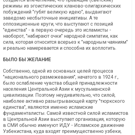
режимы из эгоистических кланово-олигархических
побуждений "губят великую идею", выдвигают
заведомо несбыточные инициативы. А те
оппозиционные круги, что выступают с позиций
"единства" - в первую очередь это исламисты -
наоборот, "набирают очки" народной симпатии, как
сила, которая относится всерьез к "народным чаяниям"
и реально намеревается и способна их воплотить.
БЫЛО БЫ ЖЕЛАНИЕ
Собственно, одной из основных целей процесса
"национального размежевания", начатого в 1924 г.,
было ослабление чувства общей принадлежности
населения Центральной Азии к мусульманской
цивилизации. Поэтому неудивительно, что силой,
наиболее активно разыгрывающей карту "тюркского
единства", являются именно исламские
фундаменталисты. Самой известной силой исламистов
в Центральной Азии выступает организация, которую
в СМИ обычно именуют ИДУ - Исламское движение
Узбекистана, куда входят преимущественно узбеки,