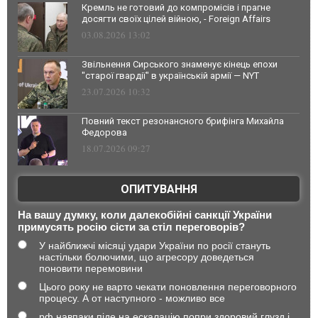
Кремль не готовий до компромісів і прагне
досягти своїх цілей війною, - Foreign Affairs
03.08.2026 13:02
Звільнення Сирського знаменує кінець епохи
"старої гвардії" в українській армії — NYT
23.07.2026 10:32
Повний текст резонансного брифінга Михайла
Федорова
18.07.2026 09:27
ОПИТУВАННЯ
На вашу думку, коли далекобійні санкції України
примусять росію сісти за стіл переговорів?
У найближчі місяці удари України по росії стануть
настільки болючими, що агресору доведеться
поновити перемовини
Цього року не варто чекати поновлення переговорного
процесу. А от наступного - можливо все
рф навпаки піде на ескалацію попри здоровий глузд і