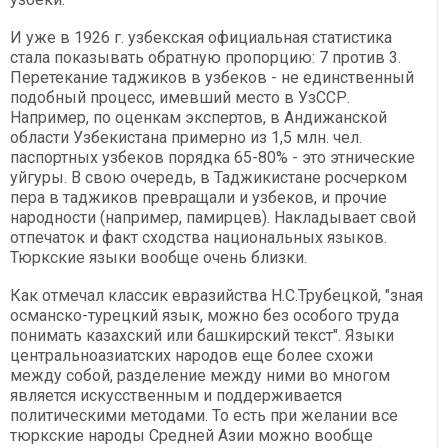
И уже в 1926 г. узбекская официальная статистика
стала показывать обратную пропорцию: 7 против 3.
Перетекание таджиков в узбеков - не единственный
подобный процесс, имевший место в УзССР.
Например, по оценкам экспертов, в Андижанской
области Узбекистана примерно из 1,5 млн. чел.
паспортных узбеков порядка 65-80% - это этнические
уйгуры. В свою очередь, в Таджикистане росчерком
пера в таджиков превращали и узбеков, и прочие
народности (например, памирцев). Накладывает свой
отпечаток и факт сходства национальных языков.
Тюркские языки вообще очень близки.
Как отмечал классик евразийства Н.С.Трубецкой, "зная
османско-турецкий язык, можно без особого труда
понимать казахский или башкирский текст". Языки
центральноазиатских народов еще более схожи
между собой, разделение между ними во многом
является искусственным и поддерживается
политическими методами. То есть при желании все
тюркские народы Средней Азии можно вообще