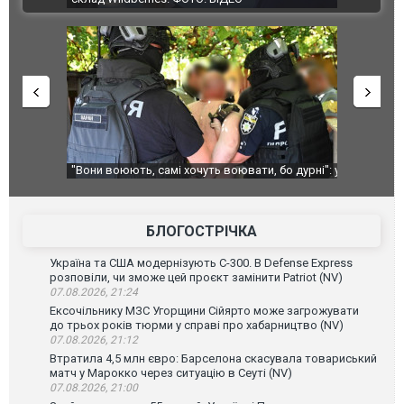
ливі
"Вони воюють, самі хочуть воювати, бо дурні": у
В окупован
Чернівцях водія маршрутки звільнили після
порт: над 
зневажливих слів про українських захисників.
ВІДЕО
ВІДЕО
БЛОГОСТРІЧКА
Україна та США модернізують С-300. В Defense Express
розповіли, чи зможе цей проєкт замінити Patriot (NV)
07.08.2026, 21:24
Ексочільнику МЗС Угорщини Сійярто може загрожувати
до трьох років тюрми у справі про хабарництво (NV)
07.08.2026, 21:12
Втратила 4,5 млн євро: Барселона скасувала товариський
матч у Марокко через ситуацію в Сеуті (NV)
07.08.2026, 21:00