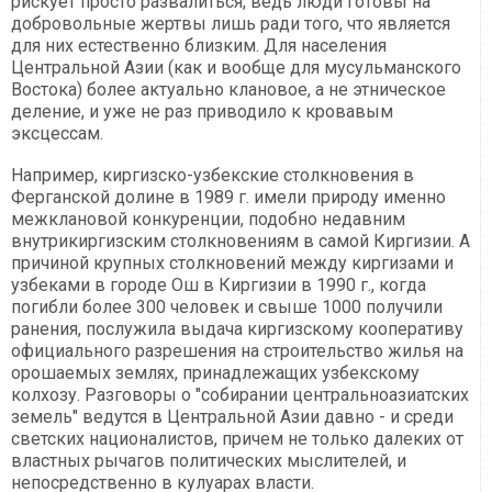
рискует просто развалиться, ведь люди готовы на
добровольные жертвы лишь ради того, что является
для них естественно близким. Для населения
Центральной Азии (как и вообще для мусульманского
Востока) более актуально клановое, а не этническое
деление, и уже не раз приводило к кровавым
эксцессам.
Например, киргизско-узбекские столкновения в
Ферганской долине в 1989 г. имели природу именно
межклановой конкуренции, подобно недавним
внутрикиргизским столкновениям в самой Киргизии. А
причиной крупных столкновений между киргизами и
узбеками в городе Ош в Киргизии в 1990 г., когда
погибли более 300 человек и свыше 1000 получили
ранения, послужила выдача киргизскому кооперативу
официального разрешения на строительство жилья на
орошаемых землях, принадлежащих узбекскому
колхозу. Разговоры о "собирании центральноазиатских
земель" ведутся в Центральной Азии давно - и среди
светских националистов, причем не только далеких от
властных рычагов политических мыслителей, и
непосредственно в кулуарах власти.