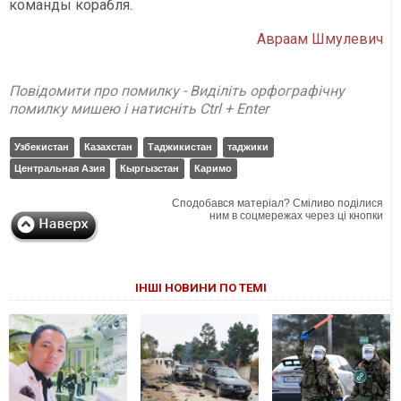
команды корабля.
Авраам Шмулевич
Повідомити про помилку - Виділіть орфографічну
помилку мишею і натисніть Ctrl + Enter
Узбекистан
Казахстан
Таджикистан
таджики
Центральная Азия
Кыргызстан
Каримо
Сподобався матеріал? Сміливо поділися
ним в соцмережах через ці кнопки
ІНШІ НОВИНИ ПО ТЕМІ