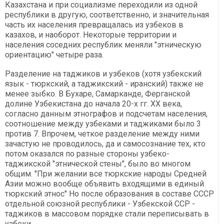
Казахстана и при социализме переходили из одной
республики в другую, соответственно, и значительная
часть их населения превращалась из узбеков в
казахов, и наоборот. Некоторые территории и
населения соседних республик меняли "этническую
ориентацию" четыре раза.
Разделение на таджиков и узбеков (хотя узбекский
язык - тюркский, а таджикский - иранский) также не
менее зыбко. В Бухаре, Самарканде, Ферганской
долине Узбекистана до начала 20-х гг. ХХ века,
согласно данным этнографов и подсчетам населения,
соотношение между узбеками и таджиками было 3
против 7. Впрочем, четкое разделение между ними
зачастую не проводилось, да и самосознание тех, кто
потом оказался по разные стороны узбеко-
таджикской "этнической стены", было во многом
общим. "При желании все тюркские народы Средней
Азии можно вообще объявить входящими в единый
тюркский этнос" Но после образования в составе СССР
отдельной союзной республики - Узбекской ССР -
таджиков в массовом порядке стали переписывать в
узбеки.