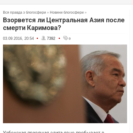
Вся правда з блогосфери
»
Новини блогосфери
»
Взорвется ли Центральная Азия после
смерти Каримова?
•
•
03.09.2016, 20:54
7392
0
Узбекская правящая элита явно пребывает в