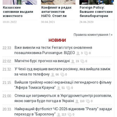
Казахские
Конфликт в рядах
Foreign Policy:
силовики выдали
антагонистов
Бывшие советские
известного
НАТО. Стоит ли
биолаборатории
джазмена за
ждать большой
ведут борьбу с
10.01.2022
30.04.2021
28.06.2020
наемника.
войны в
COVID-19, и Москве
Кыргызстан
Центральной Азии
это не нравится
направил ноту: У
Правила коментування ! »
нас нет
НОВИНИ
террористов.
ВИДЕО
Вже вивели на тести: Ferrari готує оновлення
22:33
позашляховика Purosangue. ВІДЕО
3
0
Магнітні бурі: прогноз на вихідні
22:02
19
0
У Чехії суд вирішив вислати росіянку, яка вийшла заміж
21:32
за чеха по телефону
66
0
Вийшов трейлер нової екранізації легендарного фільму
21:15
"Афера Томаса Крауна"
51
0
Спека ще затримується: в Укргідрометцентрі розповіли,
21:00
якою завтра буде погода в Україні
110
0
Найкращий футболіст ЧС-2026 відмовив "Реалу" заради
20:33
переходу в "Барселону"
113
0