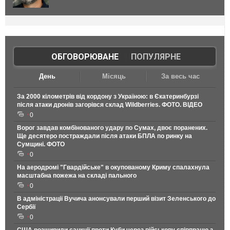
ОБГОВОРЮВАНЕ
|
ПОПУЛЯРНЕ
День
Місяць
За весь час
За 2000 кілометрів від кордону з Україною: в Єкатеринбурзі
після атаки дронів загорівся склад Wildberries. ФОТО. ВІДЕО
0
Ворог завдав комбінованого удару по Сумах, двоє поранених.
Ще десятеро постраждали після атаки БПЛА по ринку на
Сумщині. ФОТО
0
На аеродромі "Гвардійське" в окупованому Криму спалахнула
масштабна пожежа на складі пального
0
В адміністрації Вучича анонсували перший візит Зеленського до
Сербії
0