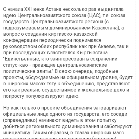
С начала ХХІ века Астана несколько раз выдвигала
идею Центральноазиатского союза (ЦАС), т.е. союза
государств Центральноазиатского региона (с
подразумеваемым доминированием Казахстана), а
вопрос о создании киргизско-казахской
конфедерации периодически поднимался
руководством обеих республик как при Акаеве, так и
при последующих властителях Кыргызстана.
"Единственные, кто заинтересован в сохранении
статус-кво - правящие центральноазиатские
политические элиты." В свою очередь, подобные
проекты, обсуждаемые на официальном уровне, будят
в широких массах тягу к объединению, представляют
его как реально осуществимое и желательное дело и
попросту популяризируют идею.
Но как только о проекте объединения заговаривают
официальные лица одного из государств, его соседи
(справедливо) начинают видеть в этом попытку
добиться регионального доминирования и саботируют
инициативу. Таким образом, в глазах широких масс
создается впечатление, что правящие (светские)