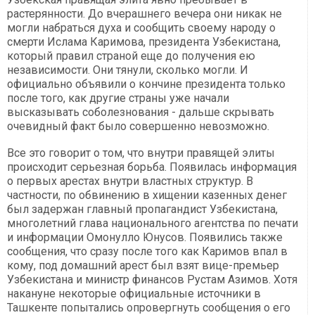
растерянности. До вчерашнего вечера они никак не
могли набраться духа и сообщить своему народу о
смерти Ислама Каримова, президента Узбекистана,
который правил страной еще до получения ею
независимости. Они тянули, сколько могли. И
официально объявили о кончине президента только
после того, как другие страны уже начали
высказывать соболезнования - дальше скрывать
очевидный факт было совершенно невозможно.
Все это говорит о том, что внутри правящей элиты
происходит серьезная борьба. Появилась информация
о первых арестах внутри властных структур. В
частности, по обвинению в хищении казенных денег
был задержан главный пропагандист Узбекистана,
многолетний глава национального агентства по печати
и информации Омонулло Юнусов. Появились также
сообщения, что сразу после того как Каримов впал в
кому, под домашний арест был взят вице-премьер
Узбекистана и министр финансов Рустам Азимов. Хотя
накануне некоторые официальные источники в
Ташкенте попытались опровергнуть сообщения о его