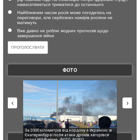
намагатиметься триматися до останнього
Найближчим часом росія може погодитись на
переговори, але серйозних намірів росіяни не
матимуть
Вже давно не роблю жодних прогнозів щодо
завершення війни
ФОТО
по Сумах,
За 2000 кілометрів від кордону з Україною: в
"Мої іграш
траждали
Єкатеринбурзі після атаки дронів загорівся
суперкарів
ВІДЕО
ині. ФОТО
склад Wildberries. ФОТО. ВІДЕО