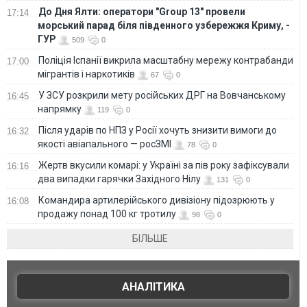
До Дня Ялти: оператори "Group 13" провели
17:14
морський парад біля південного узбережжя Криму, -
ГУР
509
0
Поліція Іспанії викрила масштабну мережу контрабанди
17:00
мігрантів і наркотиків
67
0
У ЗСУ розкрили мету російських ДРГ на Вовчанському
16:45
напрямку
119
0
Після ударів по НПЗ у Росії хочуть знизити вимоги до
16:32
якості авіапального — росЗМІ
78
0
Жертв вкусили комарі: у Україні за пів року зафіксували
16:16
два випадки гарячки Західного Нілу
131
0
Командира артилерійського дивізіону підозрюють у
16:08
продажу понад 100 кг тротилу
98
0
БІЛЬШЕ
АНАЛІТИКА