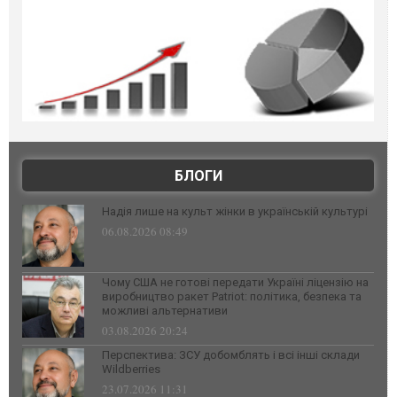
БЛОГИ
Надія лише на культ жінки в українській культурі
06.08.2026 08:49
Чому США не готові передати Україні ліцензію на
виробництво ракет Patriot: політика, безпека та
можливі альтернативи
03.08.2026 20:24
Перспектива: ЗСУ добомблять і всі інші склади
Wildberries
23.07.2026 11:31