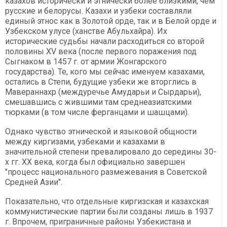
казахов исторически и этнически более близкими, чем
русские и белорусы. Казахи и узбеки составляли
единый этнос как в Золотой орде, так и в Белой орде и
Узбекском улусе (ханстве Абульхайра). Их
исторические судьбы начали расходиться со второй
половины ХV века (после первого поражения под
Сыгнаком в 1457 г. от армии Жонгарского
государства). Те, кого мы сейчас именуем казахами,
остались в Степи, будущие узбеки же вторглись в
Мавераннахр (междуречье Амударьи и Сырдарьи),
смешавшись с жившими там среднеазиатскими
тюрками (в том числе ферганцами и шашцами).
Однако чувство этнической и языковой общности
между киргизами, узбеками и казахами в
значительной степени превалировало до середины 30-
х гг. ХХ века, когда был официально завершен
"процесс национального размежевания в Советской
Средней Азии".
Показательно, что отдельные киргизская и казахская
коммунистические партии были созданы лишь в 1937
г. Впрочем, приграничные районы Узбекистана и