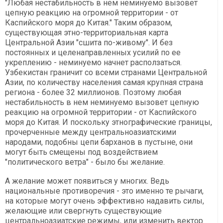
"Любая нестабильность в нем неминуемо вызовет
цепную реакцию на огромной территории - от
Каспийского моря до Китая." Таким образом,
существующая этно-территориальная карта
Центральной Азии "сшита по-живому". И без
постоянных и целенаправленных усилий по ее
укреплению - неминуемо начнет расползаться.
Узбекистан граничит со всеми странами Центральной
Азии, по количеству населения самая крупная страна
региона - более 32 миллионов. Поэтому любая
нестабильность в нем неминуемо вызовет цепную
реакцию на огромной территории - от Каспийского
моря до Китая. И поскольку этнографические границы,
прочерченные между центральноазиатскими
народами, подобны цепи барханов в пустыне, они
могут быть смещены под воздействием
"политического ветра" - было бы желание.
А желание может появиться у многих. Ведь
национальные противоречия - это именно те рычаги,
на которые могут очень эффективно надавить силы,
желающие или свергнуть существующие
центральноазиатские режимы, или изменить вектор