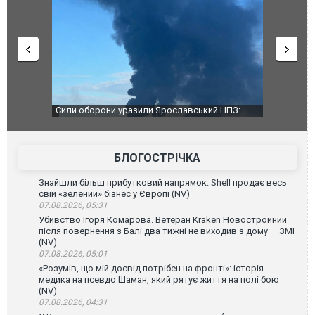
чили нову
Сили оборони уразили Ярославський НПЗ:
Неймар вла
губернатор регіону заявив про наймасштабнішу
"Сантоса".
атаку. ВІДЕО
БЛОГОСТРІЧКА
Знайшли більш прибутковий напрямок. Shell продає весь
свій «зелений» бізнес у Європі (NV)
07.08.2026, 05:31
Убивство Ігоря Комарова. Ветеран Kraken Новостройний
після повернення з Балі два тижні не виходив з дому — ЗМІ
(NV)
07.08.2026, 05:01
«Розумів, що мій досвід потрібен на фронті»: історія
медика на псевдо Шаман, який рятує життя на полі бою
(NV)
07.08.2026, 04:31