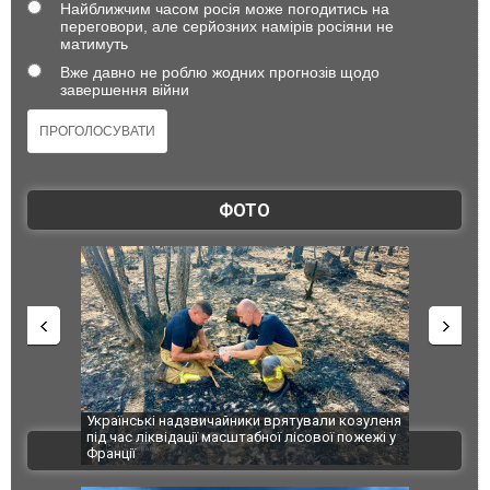
Найближчим часом росія може погодитись на
переговори, але серйозних намірів росіяни не
матимуть
Вже давно не роблю жодних прогнозів щодо
завершення війни
ФОТО
шкоджено
Українські надзвичайники врятували козуленя
СБУ за спр
траждалі.
під час ліквідації масштабної лісової пожежі у
Болгарії з
ВІДЕО
Франції
ФОТО