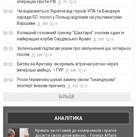
операцію проти РФ
75
0
Чи відмовиться Україна від героїв УПА та Бандери
20:42
заради ЄС: посол у Польщі відповів на ультиматуми
Варшави
343
0
Колишній головний тренер "Шахтаря" очолив один із
20:33
найкращих клубів Саудівської Аравії
103
0
Зеленський підписав укази про звільнення ще чотирьох
20:15
послів
149
0
Битва за Арктику: як кремль втрачає регіон через
20:01
імперські амбіції, – ГУР
648
0
Росія терміново шукає заміну своїм "Іскандерам":
19:54
експерт вказав причину
511
0
БІЛЬШЕ
АНАЛІТИКА
Кремль не готовий до компромісів і прагне
досягти своїх цілей війною, - Foreign Affairs