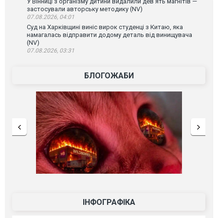
У Вінниці з організму дитини видалили дев’ять магнітів —
застосували авторську методику (NV)
07.08.2026, 04:01
Суд на Харківщині виніс вирок студенці з Китаю, яка
намагалась відправити додому деталь від винищувача
(NV)
07.08.2026, 03:31
БЛОГОЖАБИ
ІНФОГРАФІКА