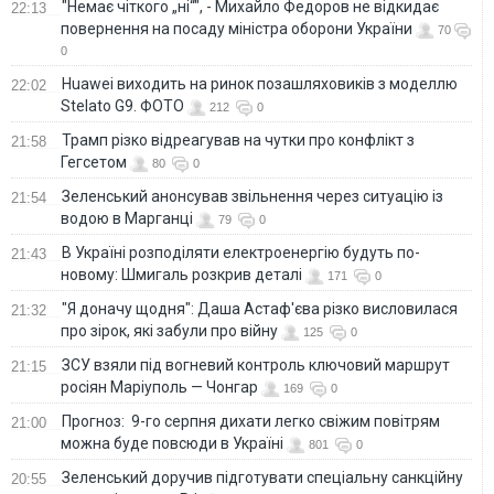
"Немає чіткого „ні“", - Михайло Федоров не відкидає
22:13
повернення на посаду міністра оборони України
70
0
Huawei виходить на ринок позашляховиків з моделлю
22:02
Stelato G9. ФОТО
212
0
Трамп різко відреагував на чутки про конфлікт з
21:58
Гегсетом
80
0
Зеленський анонсував звільнення через ситуацію із
21:54
водою в Марганці
79
0
В Україні розподіляти електроенергію будуть по-
21:43
новому: Шмигаль розкрив деталі
171
0
"Я доначу щодня": Даша Астаф'єва різко висловилася
21:32
про зірок, які забули про війну
125
0
ЗСУ взяли під вогневий контроль ключовий маршрут
21:15
росіян Маріуполь — Чонгар
169
0
Прогноз: 9-го серпня дихати легко свіжим повітрям
21:00
можна буде повсюди в Україні
801
0
Зеленський доручив підготувати спеціальну санкційну
20:55