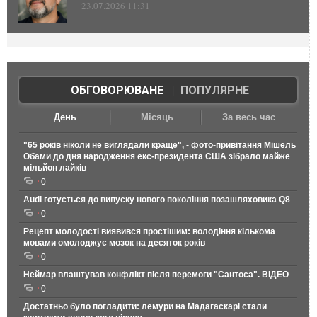
23.07.2026 11:31
ОБГОВОРЮВАНЕ
|
ПОПУЛЯРНЕ
День
Місяць
За весь час
"65 років ніколи не виглядали краще", - фото-привітання Мішель
Обами до дня народження екс-президента США зібрало майже
мільйон лайків
0
Audi готується до випуску нового покоління позашляховика Q8
0
Рецепт молодості виявився простішим: володіння кількома
мовами омолоджує мозок на десяток років
0
Неймар влаштував конфлікт після перемоги "Сантоса". ВІДЕО
0
Достатньо було погладити: лемури на Мадагаскарі стали