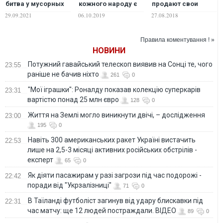
битва у мусорных
кожного народу є
продают свои
баков
такі запроданці і
голоса за гречку и
29.09.2021
06.10.2019
27.08.2018
вилюдки…"
вообще не
продают. ФОТО
Правила коментування ! »
НОВИНИ
Потужний гавайський телескоп виявив на Сонці те, чого
23:55
раніше не бачив ніхто
261
0
"Мої іграшки": Роналду показав колекцію суперкарів
23:31
вартістю понад 25 млн євро
128
0
Життя на Землі могло виникнути двічі, – дослідження
23:00
195
0
Навіть 300 американських ракет Україні вистачить
22:53
лише на 2,5-3 місяці активних російських обстрілів -
експерт
65
0
Як діяти пасажирам у разі загрози під час подорожі -
22:42
поради від "Укрзалізниці"
71
0
В Таїланді футболіст загинув від удару блискавки під
22:31
час матчу: ще 12 людей постраждали. ВІДЕО
89
0