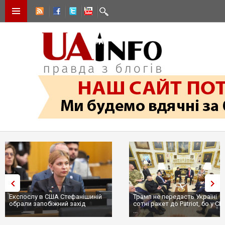
Трамп не передасть Україні
Вибух у ресторані в Москві:
сотні ракет до Patriot, бо у США
ціллю був головком ВКС Росії
...
пр...