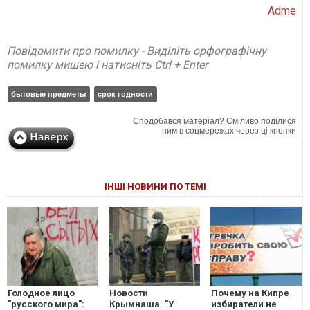
Аdme
Повідомити про помилку - Виділіть орфографічну
помилку мишею і натисніть Ctrl + Enter
бытовые предметы
срок годности
Сподобався матеріал? Сміливо поділися
ним в соцмережах через ці кнопки
ІНШІ НОВИНИ ПО ТЕМІ
Голодное лицо
Новости
Почему на Кипре
"русского мира":
Крымнаша. "У
избиратели не