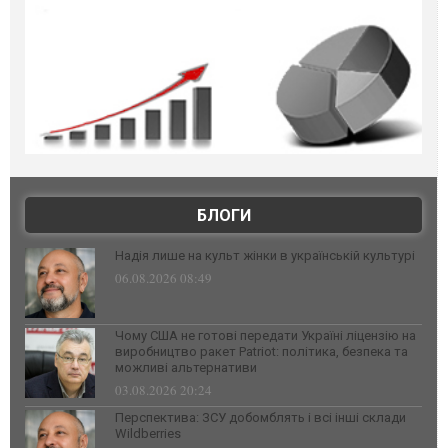
БЛОГИ
Надія лише на культ жінки в українській культурі
06.08.2026 08:49
Чому США не готові передати Україні ліцензію на
виробництво ракет Patriot: політика, безпека та
можливі альтернативи
03.08.2026 20:24
Перспектива: ЗСУ добомблять і всі інші склади
Wildberries