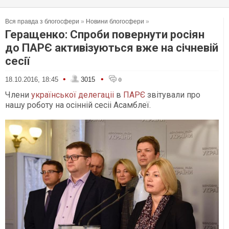
Вся правда з блогосфери
»
Новини блогосфери
»
Геращенко: Спроби повернути росіян
до ПАРЄ активізуються вже на січневій
сесії
•
•
18.10.2016, 18:45
3015
0
Члени
української делегаціі
в
ПАРЄ
звітували про
нашу роботу на осінній сесіі Асамблеї.