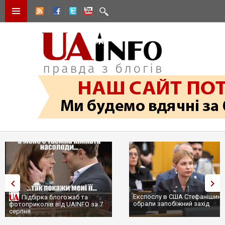
Експослу в США Стефанішиній
Підбірка блогожаб та
обрали запобіжний захід
фотоприколів від UAINFO за 7
серпня