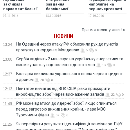
закликала
завдання
наполягає на
парламент Бельгії
берлінської
першочерговості
до солідарності в
зустрічі в
виконання
02.11.2016
18.10.2016
17.10.2016
тиску на Росію
нормандському
гуманітарного
форматі
блоку мінських
угод
Правила коментування ! »
НОВИНИ
На Одещині через атаку РФ обмежили рух до пунктів
13:24
пропуску на кордоні з Молдовою
5
0
Сербія виділить 2 млн євро на українську енергетику та
13:00
візьме участь у відновленні одного з міст
13
0
Болгарія викликала українського посла через інцидент
12:37
з дроном
28
0
Пентагон вимагає від ВПК США різко прискорити
12:13
виробництво зброї через виснаження запасів
22
0
РФ може вдатися до ядерної зброї, якщо опиниться
11:49
перед загрозою виживання країни, - лава МЗС
Туреччини Фідан
67
0
Як перевірити результат ідентифікації пенсіонера: ПФУ
11:25
запустив інструкцію для сервісу "Моя ідентифікація"