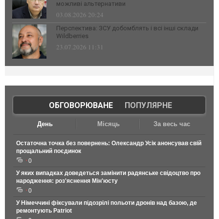
можливі альтернативи
03.08.2026 20:24
Перспектива: ЗСУ добомблять і всі інші склади
Wildberries
23.07.2026 11:31
ОБГОВОРЮВАНЕ
|
ПОПУЛЯРНЕ
День
Місяць
За весь час
Остаточна точка без повернень: Олександр Усік анонсував свій
прощальний поєдинок
0
У яких випадках доведеться замінити радянське свідоцтво про
народження: роз'яснення Мін'юсту
0
У Німеччині фіксували підозрілі польоти дронів над базою, де
ремонтують Patriot