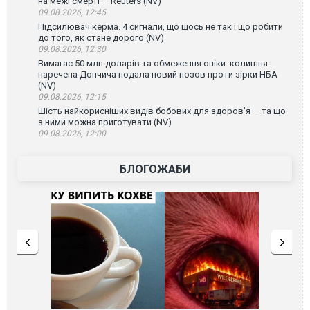
на межі смерті — Reuters (NV)
09.08.2026, 12:45
Підсилювач керма. 4 сигнали, що щось не так і що робити
до того, як стане дорого (NV)
09.08.2026, 12:30
Вимагає 50 млн доларів та обмеження опіки: колишня
наречена Дончича подала новий позов проти зірки НБА
(NV)
09.08.2026, 12:15
Шість найкорисніших видів бобових для здоров’я — та що
з ними можна приготувати (NV)
09.08.2026, 12:00
БЛОГОЖАБИ