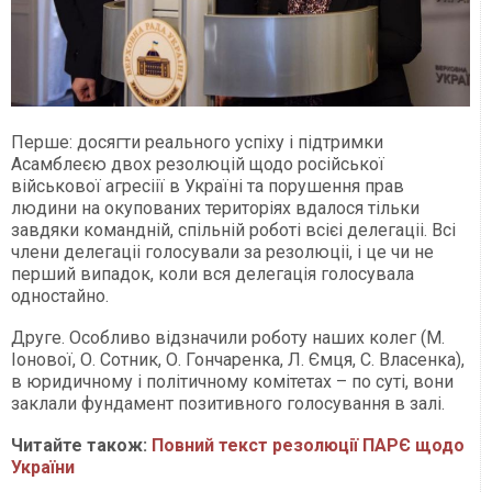
Перше: досягти реального успіху і підтримки
Асамблеєю двох резолюцій щодо російської
військової агресіії в Україні та порушення прав
людини на окупованих територіях вдалося тільки
завдяки командній, спільній роботі всієі делегаціі. Всі
члени делегаціі голосували за резолюціі, і це чи не
перший випадок, коли вся делегація голосувала
одностайно.
Друге. Особливо відзначили роботу наших колег (М.
Іонової, О. Сотник, О. Гончаренка, Л. Ємця, С. Власенка),
в юридичному і політичному комітетах – по суті, вони
заклали фундамент позитивного голосування в залі.
Читайте також:
Повний текст резолюції ПАРЄ щодо
України