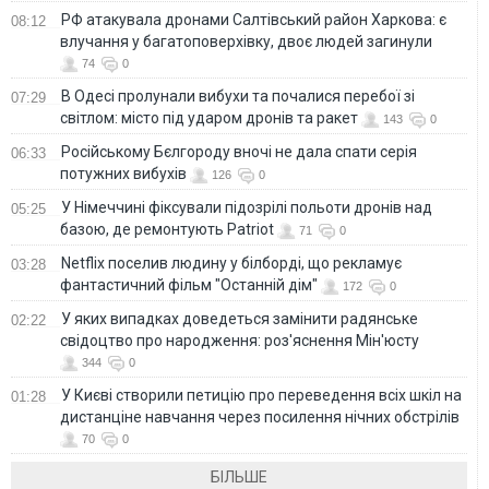
РФ атакувала дронами Салтівський район Харкова: є
08:12
влучання у багатоповерхівку, двоє людей загинули
74
0
В Одесі пролунали вибухи та почалися перебої зі
07:29
світлом: місто під ударом дронів та ракет
143
0
Російському Бєлгороду вночі не дала спати серія
06:33
потужних вибухів
126
0
У Німеччині фіксували підозрілі польоти дронів над
05:25
базою, де ремонтують Patriot
71
0
Netflix поселив людину у білборді, що рекламує
03:28
фантастичний фільм "Останній дім"
172
0
У яких випадках доведеться замінити радянське
02:22
свідоцтво про народження: роз'яснення Мін'юсту
344
0
У Києві створили петицію про переведення всіх шкіл на
01:28
дистанціне навчання через посилення нічних обстрілів
70
0
БІЛЬШЕ