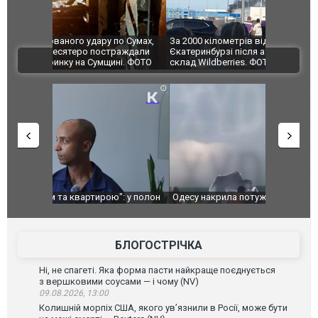
по Сумах,
За 2000 кілометрів від кордону з Україною: в
"Мої іграш
траждали
Єкатеринбурзі після атаки дронів загорівся
суперкарів
ВІДЕО
ині. ФОТО
склад Wildberries. ФОТО. ВІДЕО
": у полон
Одесу накрила потужна злива з градом та
Вже вивели 
в тезка
ураганним вітром
позашляхов
лаха
БЛОГОСТРІЧКА
Ні, не спагеті. Яка форма пасти найкраще поєднується
з вершковими соусами — і чому (NV)
09.08.2026, 13:00
Колишній морпіх США, якого ув’язнили в Росії, може бути