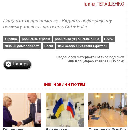
Ірина ГЕРАЩЕНКО
Повідомити про помилку - Виділіть орфографічну
помилку мишею і натисніть Ctrl + Enter
Україна
російська агресія
російсько-українська війна
ПАРЄ
мінські домовленості
Росія
тимчасово окуповані території
Сподобався матеріал? Сміливо поділися
ним в соцмережах через ці кнопки
ІНШІ НОВИНИ ПО ТЕМІ
Геращенко
Яке реальне
Геращенко: Україна