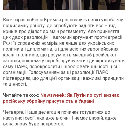
Вже зараз лобісти Кремля розпочнуть свою улюблену
підкилимну роботу, де спробують задіяти все – від
криків про діалог до змін регламенту. Але прийняття
цих двох резолюцій – вагомий аргумент проти агресіі
РФ і її справжніх намірів не лише для украінських
політиків і дипломатів, а і для всіх тих європейських
краін і політиків, що розуміють масштаб російськоі
загрози, зокрема у спробі зруйнувати і дискредитувати
саму ПАРЄ, перекреслити і нівелювати цінності цієі
організаціі. Голосуванням за ці резолюції ПАРЄ
підтвердила, що для цієї організаціі важливі принципи
та цінності.
Читайте також:
Newsweek: Як Путін по суті визнає
російську збройну присутність в Україні
Четверте. Наша делегація починає готуватися до
наступноі сесії, яка вже в січні. І немає ілюзій, адже
вона знову буде непростою.