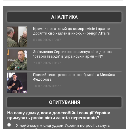
АНАЛІТИКА
Кремль не готовий до компромісів і прагне
досягти своїх цілей війною, - Foreign Affairs
03.08.2026 13:02
Звільнення Сирського знаменує кінець епохи
"старої гвардії" в українській армії — NYT
23.07.2026 10:32
Повний текст резонансного брифінга Михайла
Федорова
18.07.2026 09:27
ОПИТУВАННЯ
На вашу думку, коли далекобійні санкції України
примусять росію сісти за стіл переговорів?
У найближчі місяці удари України по росії стануть