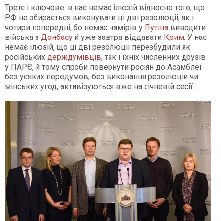
Третє і ключове: в нас немає ілюзій відносно того, що
РФ не збирається виконувати ці дві резолюціі, як і
чотири попередні, бо немає намірів у
Путіна
виводити
війська з
Донбасу
й уже завтра віддавати
Крим
. У нас
немає ілюзій, що ці дві резолюціі перезбудили як
російських
держдумівців
, так і їхніх численних друзів
у ПАРЄ, й тому спроби повернути росіян до Асамблеі
без усяких передумов, без виконання резолюцій чи
мінських угод, активізуються вже на січневій сесії.