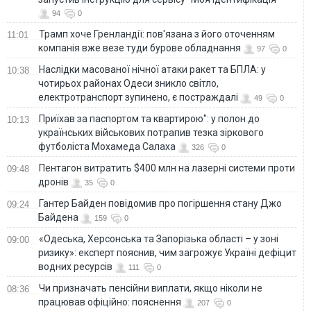
94
0
Трамп хоче Гренландії: пов'язана з його оточенням
11:01
компанія вже везе туди бурове обладнання
97
0
Наслідки масованої нічної атаки ракет та БПЛА: у
10:38
чотирьох районах Одеси зникло світло,
електротранспорт зупинено, є постраждалі
49
0
Приїхав за паспортом та квартирою": у полон до
10:13
українських військових потрапив тезка зіркового
футболіста Мохамеда Салаха
326
0
Пентагон витратить $400 млн на лазерні системи проти
09:48
дронів
35
0
Гантер Байден повідомив про погіршення стану Джо
09:24
Байдена
159
0
«Одеська, Херсонська та Запорізька області – у зоні
09:00
ризику»: експерт пояснив, чим загрожує Україні дефіцит
водних ресурсів
111
0
Чи призначать пенсійни виплати, якщо ніколи не
08:36
працював офіційно: пояснення
207
0