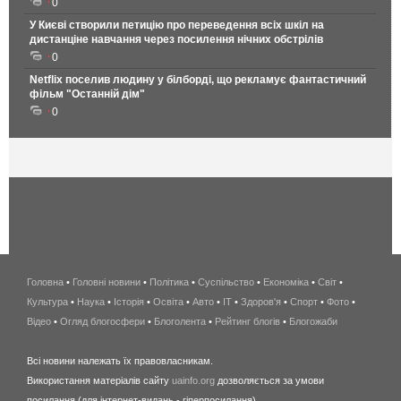
0
У Києві створили петицію про переведення всіх шкіл на
дистанціне навчання через посилення нічних обстрілів
0
Netflix поселив людину у білборді, що рекламує фантастичний
фільм "Останній дім"
0
Головна
•
Головні новини
•
Політика
•
Суспільство
•
Економіка
беспроводной
•
Світ
•
Культура
•
Наука
•
Історія
•
Освіта
•
Авто
•
IT
•
Здоров'я
интернет
•
Спорт
•
Фото
•
Відео
•
Огляд блогосфери
•
Блоголента
•
Рейтинг блогів
киев
•
Блогожаби
и
Всі новини належать їх правовласникам.
область
Використання матеріалів сайту
uainfo.org
дозволяється за умови
wimax
посилання (для інтернет-видань - гіперпосилання).
интернет