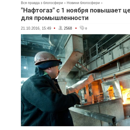
Вся правда з блогосфери
»
Новини блогосфери
»
"Нафтогаз" с 1 ноября повышает це
для промышленности
•
•
21.10.2016, 15:49
2568
0