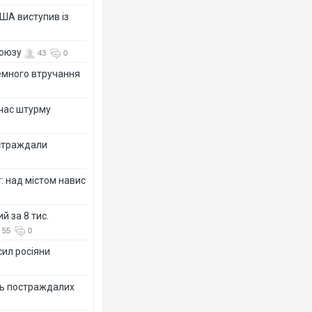
ША виступив із
союзу
43
0
земного втручання
 час штурму
остраждали
: над містом навис
й за 8 тис.
55
0
сил росіяни
ть постраждалих