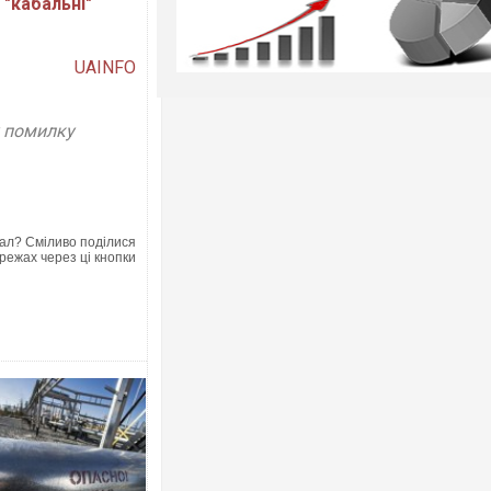
 "кабальні"
UAINFO
у помилку
ал? Сміливо поділися
режах через ці кнопки