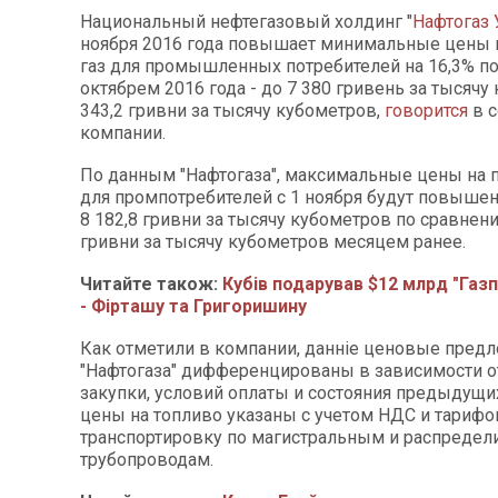
Национальный нефтегазовый холдинг "
Нафтогаз
ноября 2016 года повышает минимальные цены 
газ для промышленных потребителей на 16,3% п
октябрем 2016 года - до 7 380 гривень за тысячу
343,2 гривни за тысячу кубометров,
говорится
в 
компании.
По данным "Нафтогаза", максимальные цены на 
для промпотребителей с 1 ноября будут повышены
8 182,8 гривни за тысячу кубометров по сравнени
гривни за тысячу кубометров месяцем ранее.
Читайте також:
Кубів подарував $12 млрд "Газп
- Фірташу та Григоришину
Как отметили в компании, данніе ценовые пред
"Нафтогаза" дифференцированы в зависимости 
закупки, условий оплаты и состояния предыдущи
цены на топливо указаны с учетом НДС и тарифо
транспортировку по магистральным и распреде
трубопроводам.