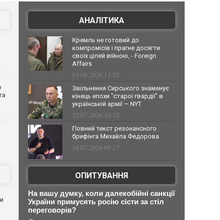
АНАЛІТИКА
Кремль не готовий до
компромісів і прагне досягти
своїх цілей війною, - Foreign
Affairs
03.08.2026 13:02
о
Звільнення Сирського знаменує
та
кінець епохи "старої гвардії" в
українській армії — NYT
23.07.2026 10:32
Повний текст резонансного
брифінга Михайла Федорова
18.07.2026 09:27
ОПИТУВАННЯ
На вашу думку, коли далекобійні санкції
ли
України примусять росію сісти за стіл
переговорів?