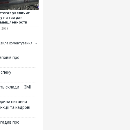
тогаз увеличит
у на газ для
омышленности
7.2018
Ворог завдав комбінованого
двоє поранених. Ще десяте
вила коментування ! »
після атаки БПЛА по ринку 
зповів про
 спеку
ть склади — ЗМІ
орили питання
нкції та кадрові
В окупованій Ялті повідомл
порт: над містом навис сто
згадав про
ВІДЕО