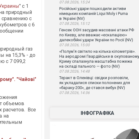
07.08.2026, 15:24
 Украины
" с 1
Російські удари пошкодили активи
на природный
німецьких компаній Liqui Moly і Puma
о сравнению с
в Україні (NV)
07.08.2026, 15:12
 кубометров с 6
Генсек ООН засудив масовані атаки РФ
сообщении
по Києву, але вважає «ескалацією»
далекобійні удари України по Росії (NV)
07.08.2026, 15:00
природный газ
«Полум'я світило на кілька кілометрів».
 на 15,3% - до
На аеродромі Гвардійське в окупованом
ю с 7 099,2
Криму спалахнула масштабна пожежа
на складі пального — фото (NV)
07.08.2026, 14:48
Теракт в Оленівці: свідки розповіли,
рому". "Чайові"
як укладалися списки полонених для
«бараку-200», де стався вибух (NV)
07.08.2026, 14:36
ложения
от объемов
х расчетов. Все
ІНФОГРАФІКА
в на
лительным