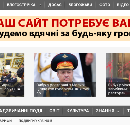
БЛОГОСТРІЧКА
ДОСЬЄ
БЛОГОЖАБИ
ФОТО
ВІДЕО
 Україні
Вибух у ресторані в Москві:
Вибух у Мос
ot, бо у США
ціллю був головком ВКС Росії,
загиблими: 
пр...
ресторан...
АДЗВИЧАЙНІ ПОДІЇ
СВІТ
КУЛЬТУРА
ЗНАННЯ
ТАРИФИ
ПОДВИГИ УКРАЇНЦІВ