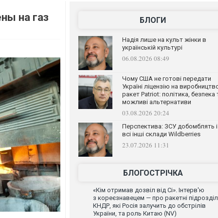
ны на газ
БЛОГИ
Надія лише на культ жінки в
українській культурі
06.08.2026 08:49
Чому США не готові передати
Україні ліцензію на виробництв
ракет Patriot: політика, безпека 
можливі альтернативи
03.08.2026 20:24
Перспектива: ЗСУ добомблять і
всі інші склади Wildberries
23.07.2026 11:31
БЛОГОСТРІЧКА
«Кім отримав дозвіл від Сі». Інтерв'ю
з кореєзнавецем — про ракетні підрозді
КНДР, які Росія залучить до обстрілів
України, та роль Китаю (NV)