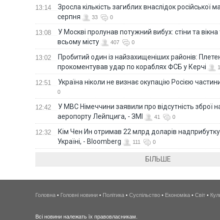
Зросла кількість загиблих внаслідок російської м
13:14
серпня
33
0
У Москві пролунав потужний вибух: стіни та вікна
13:08
всьому місту
407
0
Пробитий один із найзахищеніших районів: Плете
13:02
прокоментував удар по кораблях ФСБ у Керчі
Україна ніколи не визнає окупацію Росією частини
12:51
0
У МВС Німеччини заявили про відсутність зброї н
12:42
аеропорту Лейпцига, - ЗМІ
41
0
Кім Чен Ин отримав 22 млрд доларів надприбутку 
12:32
Україні, - Bloomberg
111
0
БІЛЬШЕ
Головна
•
Головні новини
•
Політика
•
Суспільство
•
Економіка
•
Світ
•
Кул
Всі новини належать їх правовласникам.