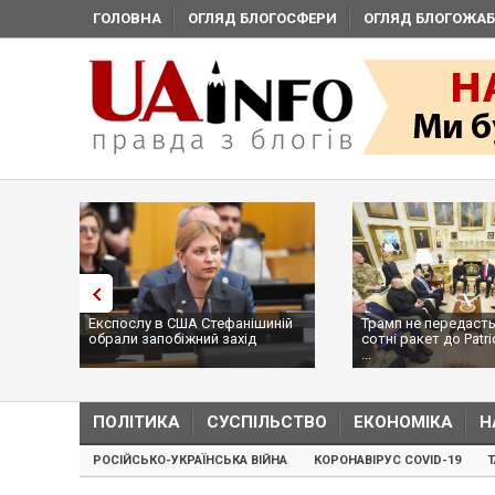
ГОЛОВНА
ОГЛЯД БЛОГОСФЕРИ
ОГЛЯД БЛОГОЖАБ
Експослу в США Стефанішиній
Трамп не передасть
обрали запобіжний захід
сотні ракет до Patri
...
ПОЛІТИКА
СУСПІЛЬСТВО
ЕКОНОМІКА
Н
РОСІЙСЬКО-УКРАЇНСЬКА ВІЙНА
КОРОНАВІРУС COVID-19