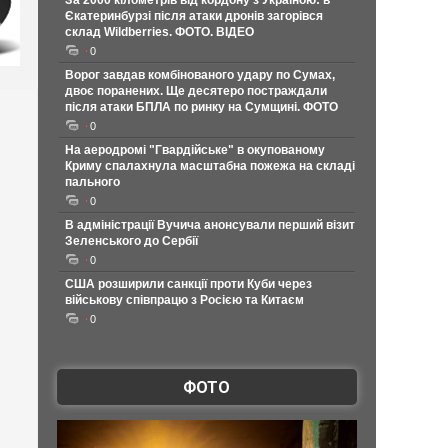
За 2000 кілометрів від кордону з Україною: в
Єкатеринбурзі після атаки дронів загорівся
склад Wildberries. ФОТО. ВІДЕО
0
Ворог завдав комбінованого удару по Сумах,
двоє поранених. Ще десятеро постраждали
після атаки БПЛА по ринку на Сумщині. ФОТО
0
На аеродромі "Гвардійське" в окупованому
Криму спалахнула масштабна пожежа на складі
пального
0
В адміністрації Вучича анонсували перший візит
Зеленського до Сербії
0
США розширили санкції проти Куби через
військову співпрацю з Росією та Китаєм
0
ФОТО