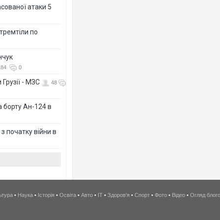
асованої атаки 5
 тремтіли по
нчук
184
0
 Грузії - МЗС
48
а борту Ан-124 в
з початку війни в
ьтура
•
Наука
•
Історія
•
Освіта
•
Авто
•
IT
•
Здоров'я
•
Спорт
•
Фото
•
Відео
•
Огляд блог