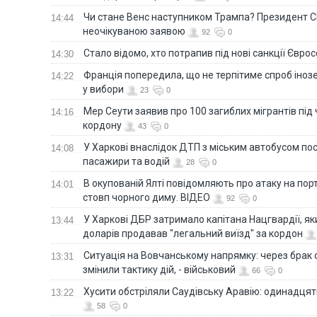
Чи стане Венс наступником Трампа? Президент С
14:44
неочікуваною заявою
92
0
Стало відомо, хто потрапив під нові санкції Євро
14:30
Франція попередила, що не терпітиме спроб іно
14:22
у вибори
23
0
Мер Сеути заявив про 100 загиблих мігрантів під
14:16
кордону
43
0
У Харкові внаслідок ДТП з міським автобусом п
14:08
пасажири та водій
28
0
В окупованій Ялті повідомляють про атаку на порт
14:01
стовп чорного диму. ВІДЕО
92
0
У Харкові ДБР затримало капітана Нацгвардії, яки
13:44
доларів продавав "легальний виїзд" за кордон
Ситуація на Вовчанському напрямку: через брак 
13:31
змінили тактику дій, - військовий
66
0
Хусити обстріляли Саудівську Аравію: одинадця
13:22
58
0