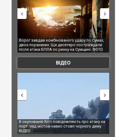
 удару по Сумах,
За 2000 кілометрів від кордону з Україною: в
"Мо
ро постраждали
Єкатеринбурзі після атаки дронів загорівся
суп
на Сумщині. ФОТО
склад Wildberries. ФОТО. ВІДЕО
ВІДЕО
яють про атаку на
За 2000 кілометрів від кордону з Україною: в
В Т
вп чорного диму.
Єкатеринбурзі після атаки дронів загорівся
бл
склад Wildberries. ФОТО. ВІДЕО
по