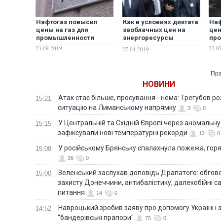
Нафтогаз повысил
Как в условиях диктата
Наф
цены на газ для
заоблачных цен на
цен
промышленности
энергоресурсы
пр
поднимать
23.09.2019
22.0
27.04.2019
промышленное
производство и
проводить
Пра
модернизацию
НОВИНИ
предприятий?
Атак стає більше, просування - нема: Трегубов ро
15:21
ситуацію на Лиманському напрямку
3
0
У Центральній та Східній Європі через аномальну
15:15
зафіксували нові температурні рекорди
12
0
У російському Брянську спалахнула пожежа, горя
15:08
36
0
Зеленський заслухав доповідь Драпатого: обгов
15:00
захисту Донеччини, антибалістику, далекобійні са
питання
14
0
Навроцький зробив заяву про допомогу Україні і 
14:52
"бандерівські прапори"
75
0