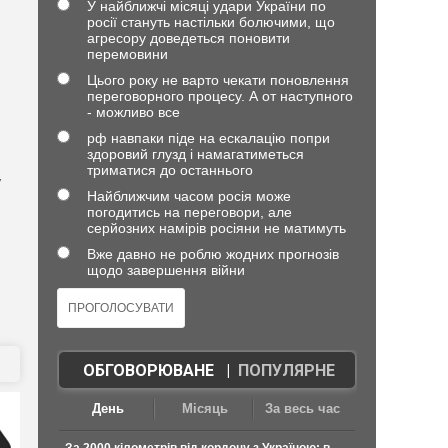
У найближчі місяці удари України по
росії стануть настільки болючими, що
агресору доведеться поновити
перемовини
Цього року не варто чекати поновлення
переговорного процесу. А от наступного
- можливо все
рф навпаки піде на ескалацію попри
здоровий глузд і намагатиметься
триматися до останнього
у
Найближчим часом росія може
погодитись на переговори, але
серйозних намірів росіяни не матимуть
Вже давно не роблю жодних прогнозів
щодо завершення війни
ОБГОВОРЮВАНЕ
|
ПОПУЛЯРНЕ
День
Місяць
За весь час