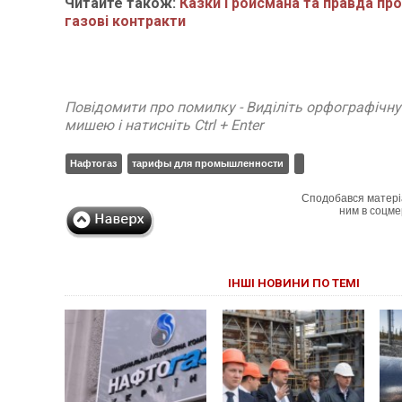
Читайте також:
Казки Гройсмана та правда про
газові контракти
Повідомити про помилку - Виділіть орфографічн
мишею і натисніть Ctrl + Enter
Нафтогаз
тарифы для промышленности
Сподобався матері
ним в соцме
ІНШІ НОВИНИ ПО ТЕМІ