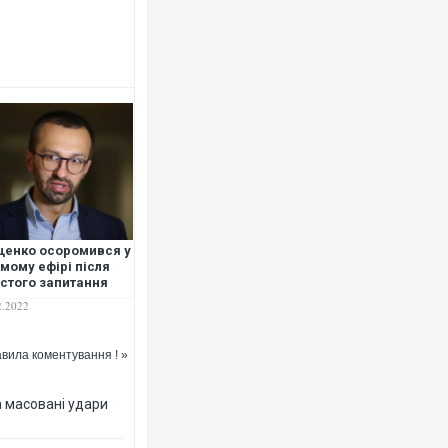
Ворог завдав комбінованого уда
двоє поранених. Ще десятеро п
після атаки БПЛА по ринку на Су
енко осоромився у
мому ефірі після
стого запитання
 діяльність "УЗ".
2.2022
ДЕО
вила коментування ! »
За 2000 кілометрів від кордону 
а масовані удари
Єкатеринбурзі після атаки дроні
склад Wildberries. ФОТО. ВІДЕО