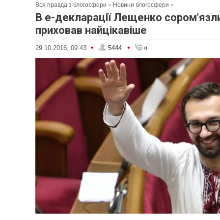
Вся правда з блогосфери
»
Новини блогосфери
»
В е-декларації Лещенко сором'язл
приховав найцікавіше
•
•
29.10.2016, 09:43
5444
0