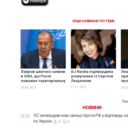
ІНШІ НОВИНИ ПО ТЕМІ
Лавров цинічно заявив
DJ Nastia підтвердила
Лещ
в ООН, що Росія
розлучення із Сергієм
пря
поважає територіальну
Лещенком
про
цілісність України
про
11.11.2022
24.09.2023
10.0
ВІ
Пра
НОВИНИ
ЄС затвердив нові санкції проти РФ у відповідь н
12:22
по Україні
5
0