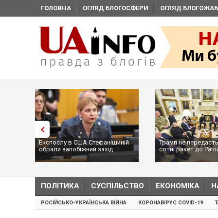
ГОЛОВНА
ОГЛЯД БЛОГОСФЕРИ
ОГЛЯД БЛОГОЖАБ
Експослу в США Стефанішиній
Трамп не передасть
обрали запобіжний захід
сотні ракет до Patri
...
ПОЛІТИКА
СУСПІЛЬСТВО
ЕКОНОМІКА
Н
РОСІЙСЬКО-УКРАЇНСЬКА ВІЙНА
КОРОНАВІРУС COVID-19