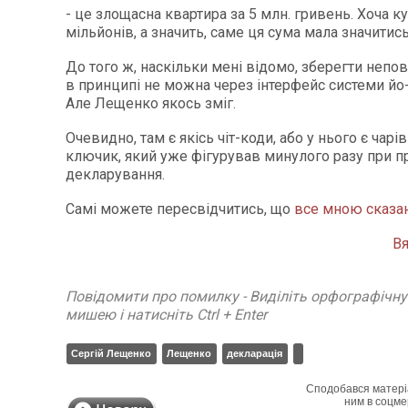
- це злощасна квартира за 5 млн. гривень. Хоча куп
мільйонів, а значить, саме ця сума мала значитис
До того ж, наскільки мені відомо, зберегти непо
в принципі не можна через інтерфейс системи йо
Але Лещенко якось зміг.
Очевидно, там є якісь чіт-коди, або у нього є чар
ключик, який уже фігурував минулого разу при п
декларування.
Самі можете пересвідчитись, що
все мною сказан
Вя
Повідомити про помилку - Виділіть орфографічн
мишею і натисніть Ctrl + Enter
Сергій Лещенко
Лещенко
декларація
Сподобався матері
ним в соцме