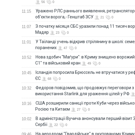
56
0
Уражено РЛС раннього виявлення, ретранслятори
11:15
об'єкти ворога,- Генштаб ЗСУ
21
0
З початку місяця СБС уразили понад 11 тисяч вор
11:07
Мадяр
23
0
У Таїланді учень відкрив стрілянину в школі: семе
11:01
поранених
47
0
Нова здобич "Маґури": в Криму знищено ворожий
10:52
С1" та військовий кран
49
0
Ісландія попросила Брюссель не втручатися у 
10:45
ЄС
68
0
Федоров повідомив, що продовжує переговори 
10:32
використання Starlink для ураження цілей у РФ
США розширили санкції проти Куби через військо
10:16
Росією та Китаєм
27
0
В адміністрації Вучича анонсували перший візит 
10:02
Сербії
22
0
На аеродромі "Гвардійське" в окупованому Крим
09:46