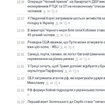
Операція "Чесний призов": на Закарпатті ДБР ви
12:16
екскерівників РТЦК та СП на незаконному "списан
чоловіків
10
0
У Південній Кореї затримали шістьох активістів 
12:07
поїздку в Україну
36
0
В акваторії Чорного моря біля села Коблеве ставс
12:03
45-річний чоловік
36
0
Розвідка США вважає, що Путін може атакувати о
12:00
вже цієї осені, - WSJ
42
0
Санкції, порти, паливо: як логіст Євгеній Шимченк
11:55
перевезення на різних ринках
23
0
У Греції хочуть, щоб Трамп допоміг відібрати у Б
11:51
скульптури Парфенону
25
0
СБУ затримала агентів рф, які коригували удари 
11:43
Миколаєву
16
0
РФ формує бойові підрозділи з українських полоне
11:31
0
Перший візит Зеленського до Сербії стане "ляпас
11:22