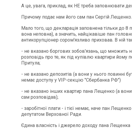
А це, увага, приклад, як НЕ треба заповнювати д
Причому подає нам його сам пан Сергій Лещенко.
Мало того, що декларація заповнена тільки до 8 п
вона неповна), а значить, найцікавіше пан головн
антикорупціонер сором'язливо приховав. В ній та
- не вказано боргових зобов'язань, що множить н
розповідь про те, як під купівлю квартири йому 
Притула;
- не вказано депозитів (а вони у нього повинні бу
немає доступу у VIP-секцію "Сбербанка РФ")
- не вказано інших квартир пана Лещенко (а вони 
сам розповідав);
- заробітної плати - і тієї немає, наче пан Лещенко
депутатом Верховної Ради.
Єдина власність і джерело доходу пана Лещенка