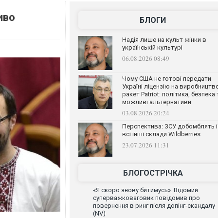
иво
БЛОГИ
Надія лише на культ жінки в
українській культурі
06.08.2026 08:49
Чому США не готові передати
Україні ліцензію на виробництв
ракет Patriot: політика, безпека 
можливі альтернативи
03.08.2026 20:24
Перспектива: ЗСУ добомблять і
всі інші склади Wildberries
23.07.2026 11:31
БЛОГОСТРІЧКА
«Я скоро знову битимусь». Відомий
суперважковаговик повідомив про
повернення в ринг після допінг-скандалу
(NV)