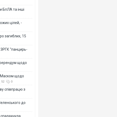
 БпЛА та інші
ожих цілей, -
ро загиблих, 15
 ЗРГК "панцирь-
референдум щодо
з Маском щодо
52
0
ву співпрацю з
Зеленського до
у спалахнула