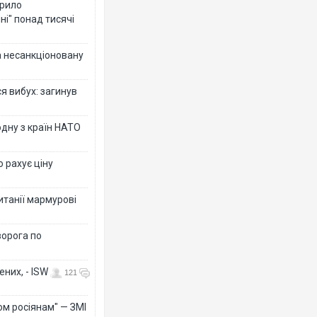
крило
ні" понад тисячі
за несанкціоновану
я вибух: загинув
дну з країн НАТО
о рахує ціну
ританії мармурові
ворога по
них, - ISW
121
ом росіянам" — ЗМІ