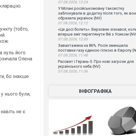
07.08.2026, 12:24
екларацію.
У Мілані російськомовну таксистку
заблокували в додатку після того, як во
образила українок (NV)
07.08.2026, 12:12
ункту (тобто,
«Це досі болить». Верховен зізнався, кол
вперше зміг переглянути бій з Усиком (NV
ий
07.08.2026, 12:00
кож:
Завантажена на 86%. Росія зменшила
поставки газу єдиною гілкою в Європу (
а нуль його
07.08.2026, 11:48
позичала Олена
Рассвет і Герань-5. Про нові загрози для
українського неба (NV)
07.08.2026, 11:36
ти, бо інакше
ІНФОГРАФІКА
у нього були,
 навіть не є