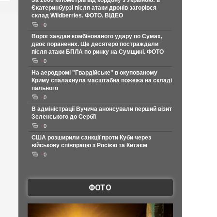
За 2000 кілометрів від кордону з Україною: в
Єкатеринбурзі після атаки дронів загорівся
склад Wildberries. ФОТО. ВІДЕО
0
Ворог завдав комбінованого удару по Сумах,
двоє поранених. Ще десятеро постраждали
після атаки БПЛА по ринку на Сумщині. ФОТО
0
На аеродромі "Гвардійське" в окупованому
Криму спалахнула масштабна пожежа на складі
пального
0
В адміністрації Вучича анонсували перший візит
Зеленського до Сербії
0
США розширили санкції проти Куби через
військову співпрацю з Росією та Китаєм
0
ФОТО