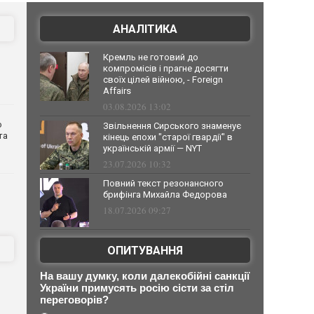
АНАЛІТИКА
Кремль не готовий до
компромісів і прагне досягти
своїх цілей війною, - Foreign
Affairs
03.08.2026 13:02
о
Звільнення Сирського знаменує
та
кінець епохи "старої гвардії" в
українській армії — NYT
23.07.2026 10:32
Повний текст резонансного
брифінга Михайла Федорова
18.07.2026 09:27
ОПИТУВАННЯ
На вашу думку, коли далекобійні санкції
України примусять росію сісти за стіл
переговорів?