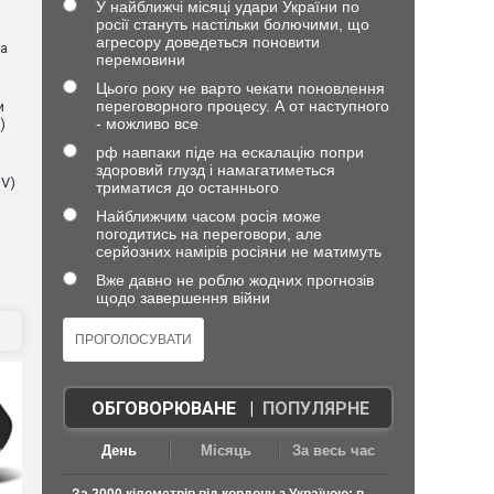
У найближчі місяці удари України по
росії стануть настільки болючими, що
агресору доведеться поновити
на
перемовини
Цього року не варто чекати поновлення
переговорного процесу. А от наступного
и
- можливо все
)
рф навпаки піде на ескалацію попри
здоровий глузд і намагатиметься
NV)
триматися до останнього
Найближчим часом росія може
погодитись на переговори, але
серйозних намірів росіяни не матимуть
Вже давно не роблю жодних прогнозів
щодо завершення війни
ОБГОВОРЮВАНЕ
|
ПОПУЛЯРНЕ
День
Місяць
За весь час