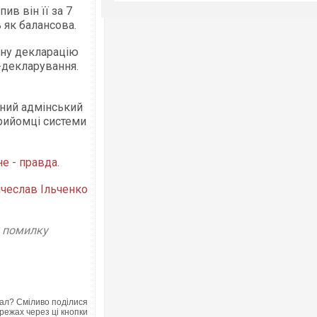
ив він її за 7
ь як балансова.
вну декларацію
-декларування.
івний адмінський
рийомці системи
е - правда.
чеслав Ільченко
у помилку
ал? Сміливо поділися
режах через ці кнопки