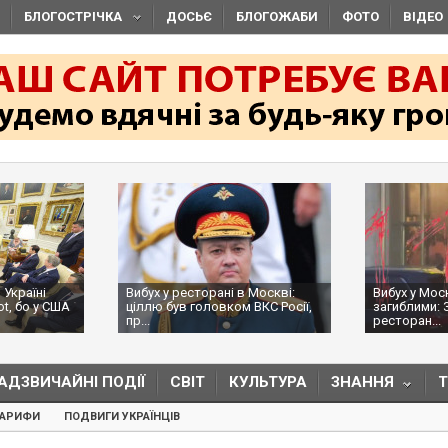
БЛОГОСТРІЧКА
ДОСЬЄ
БЛОГОЖАБИ
ФОТО
ВІДЕО
 Україні
Вибух у ресторані в Москві:
Вибух у Мос
ot, бо у США
ціллю був головком ВКС Росії,
загиблими: 
пр...
ресторан...
АДЗВИЧАЙНІ ПОДІЇ
СВІТ
КУЛЬТУРА
ЗНАННЯ
ТАРИФИ
ПОДВИГИ УКРАЇНЦІВ