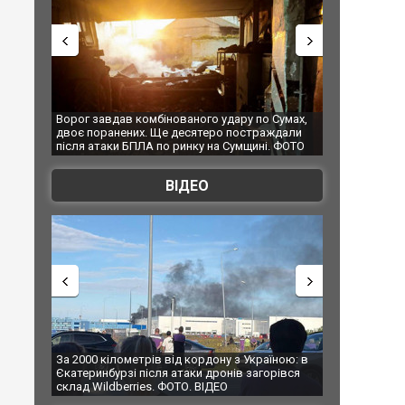
ру по Сумах,
За 2000 кілометрів від кордону з Україною: в
"Мої іг
остраждали
Єкатеринбурзі після атаки дронів загорівся
суперка
мщині. ФОТО
склад Wildberries. ФОТО. ВІДЕО
ВІДЕО
з Україною: в
В Таїланді футболіст загинув від удару
Топпоса
в загорівся
блискавки під час матчу: ще 12 людей
підозр
постраждали. ВІДЕО