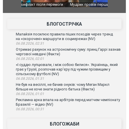
перемоги
Мудрик провів перший матч за "Челсі" після
Українські
допінгової дискваліфікації. ВІДЕО
під час лік
Франції
БЛОГОСТРІЧКА
Малайзія посилює правила піших походів через тренд
на «скорочені» маршрути в соцмережах (NV)
06.08.2026, 02:31
Отримає рахунок на астрономічну суму: принц Гаррі зазнав
чергової невдачі (Факти)
06.08.2026, 02:01
«І суддю лупцювали, і між собою билися». Українець, який
грає у Грузії, розпочав кар'єру під чужим прізвищем у
сільському футболі (NV)
06.08.2026, 01:31
Не був на весіллі, не бачив онуків: чому Меган Маркл
більше не хоче знати рідного батька (Факти)
06.08.2026, 01:01
Рекламна арка впала на арбітрів перед матчем чемпіонату
Бразилії — відео (NV)
06.08.2026, 00:31
БЛОГОЖАБИ