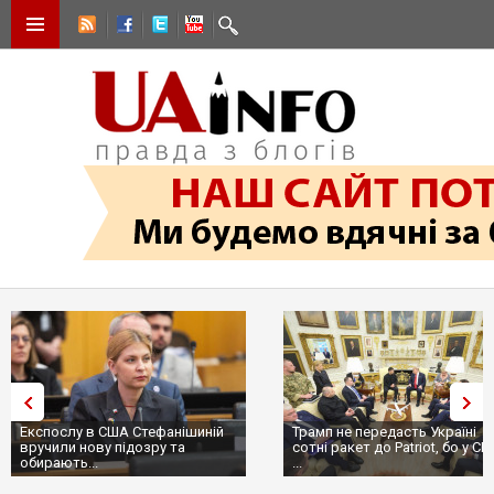
Експослу в США Стефанішиній
Трамп не передасть Україні
вручили нову підозру та
сотні ракет до Patriot, бо у СШ
обирають...
...