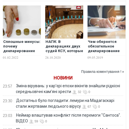
Сплошные минусы:
НАПК: В
Чем обернется
почему
декларациях двух
обязательное
декларирование
судей КСУ, которые
декларирование
семей в Украине не
голосовали за
для украинцев
01.02.2022
28.10.2020
09.05.2019
будет работать так,
скандальное
как на Западе
решение по
декларированию,
Правила коментування ! »
обнаружили
НОВИНИ
признаки ложной
информации
Зміна вірувань: у кар'єрі епохи вікінгів знайшли рідкісні
23:57
середньовічні кам’яні хрести
32
0
Достатньо було погладити: лемури на Мадагаскарі
23:30
стали жертвами людського вірусу
67
0
Неймар влаштував конфлікт після перемоги "Сантоса".
23:03
ВІДЕО
59
0