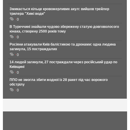
Змикається кільце кровожерливих акул: вийшов трейлер
трилера "Хижі води"
0
В Туреччині знайшли чудово збережену статую довговолосого
юнака, створену 2500 років тому
0
Росіяни атакували Київ балістикою та дронами: одна людина
загинула, 15 постраждалих
0
14 людей загинули, 27 постраждали через російський удар по
Київщині
0
ППО не змогла збити жодної із 28 ракет під час ворожого
обстрілу
0