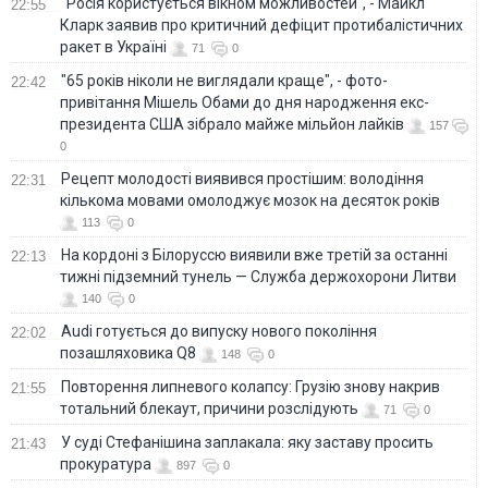
"Росія користується вікном можливостей", - Майкл
22:55
Кларк заявив про критичний дефіцит протибалістичних
ракет в Україні
71
0
"65 років ніколи не виглядали краще", - фото-
22:42
привітання Мішель Обами до дня народження екс-
президента США зібрало майже мільйон лайків
157
0
Рецепт молодості виявився простішим: володіння
22:31
кількома мовами омолоджує мозок на десяток років
113
0
На кордоні з Білоруссю виявили вже третій за останні
22:13
тижні підземний тунель — Служба держохорони Литви
140
0
Audi готується до випуску нового покоління
22:02
позашляховика Q8
148
0
Повторення липневого колапсу: Грузію знову накрив
21:55
тотальний блекаут, причини розслідують
71
0
У суді Стефанішина заплакала: яку заставу просить
21:43
прокуратура
897
0