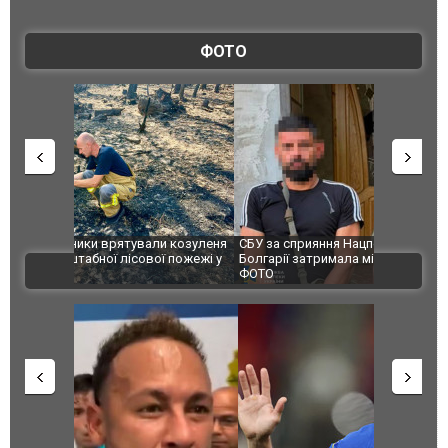
ФОТО
и козуленя
СБУ за сприяння Нацполіції та правоохоронців
Росіяни ат
ї пожежі у
Болгарії затримала міжнародного наркобарона.
одна людин
ВІДЕО
ФОТО