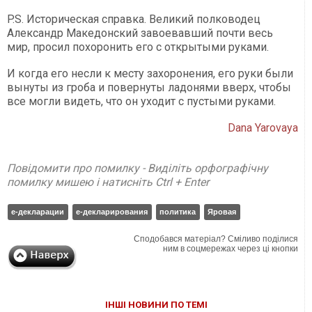
P.S. Историческая справка. Великий полководец
Александр Македонский завоевавший почти весь
мир, просил похоронить его с открытыми руками.
И когда его несли к месту захоронения, его руки были
вынуты из гроба и повернуты ладонями вверх, чтобы
все могли видеть, что он уходит с пустыми руками.
Dana Yarovaya
Повідомити про помилку - Виділіть орфографічну
помилку мишею і натисніть Ctrl + Enter
е-декларации
е-декларирования
политика
Яровая
Сподобався матеріал? Сміливо поділися
ним в соцмережах через ці кнопки
ІНШІ НОВИНИ ПО ТЕМІ