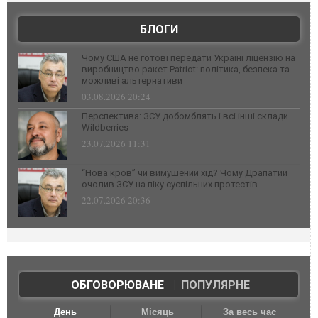
БЛОГИ
Чому США не готові передати Україні ліцензію на
виробництво ракет Patriot: політика, безпека та
можливі альтернативи
03.08.2026 20:24
Перспектива: ЗСУ добомблять і всі інші склади
Wildberries
23.07.2026 11:31
“Нова кров” чи вимушений хід? Чому Драпатий
очолив ЗСУ на піку суспільних протестів
22.07.2026 20:36
ОБГОВОРЮВАНЕ
|
ПОПУЛЯРНЕ
День
Місяць
За весь час