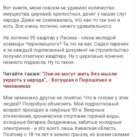
Вот знаете, меня совсем не удивило количество
имущества, церквей, крепостных, денег у наших слуг
народа. Даже не сомневалась, что как-то так оно и
есть. Все очень логично, ничего удивительного.
Не логично 95 квартир у Лесика - члена молодой
команды Черновецкого? Та, тю на вас. Сидел паренёк
и за каждый подписанный документ на строительство
получал откатную квартиру. Ну с церковью конечно
немного подвисла. Ну то такое.
Читайте также:
"Они не могут жить без мысли
украсть у народа", - Богуцкая о Порошенко и
чиновниках
Мне немножко другое не понятно. Что в голове у этих
людей? Попробую объяснить. Мой подростковый
возраст проходил в смурные 90-е. Веерные
отключения, хроническое отсутсвие горячей воды,
холодные батареи, безденежье, забитые холодные
электрички - и это всего лишь Киевская область.
Поэтому с 18-ти лет я землю грызла, но всеми силами