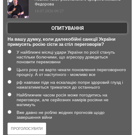
Федорова
18.07.2026 09:27
ОПИТУВАННЯ
На вашу думку, коли далекобійні санкції України
примусять росію сісти за стіл переговорів?
У найближчі місяці удари України по росії стануть
настільки болючими, що агресору доведеться
поновити перемовини
Цього року не варто чекати поновлення переговорного
процесу. А от наступного - можливо все
рф навпаки піде на ескалацію попри здоровий глузд і
намагатиметься триматися до останнього
Найближчим часом росія може погодитись на
переговори, але серйозних намірів росіяни не
матимуть
Вже давно не роблю жодних прогнозів щодо
завершення війни