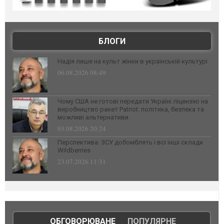
БЛОГИ
Надія лише на культ жінки в українській культурі
06.08.2026 08:49
Чому США не готові передати Україні ліцензію на
виробництво ракет Patriot: політика, безпека та
можливі альтернативи
03.08.2026 20:24
Перспектива: ЗСУ добомблять і всі інші склади
Wildberries
23.07.2026 11:31
ОБГОВОРЮВАНЕ
|
ПОПУЛЯРНЕ