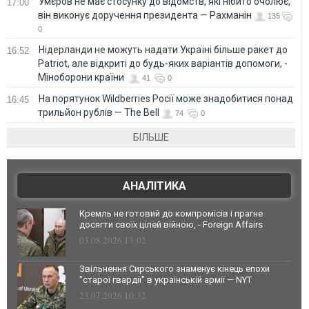
Умєров не має стосунку до відомств, які нібито очолює,
17:00
він виконує доручення президента — Рахманін
135
0
Нідерланди не можуть надати Україні більше ракет до
16:52
Patriot, але відкриті до будь-яких варіантів допомоги, -
Міноборони країни
41
0
На порятунок Wildberries Росії може знадобитися понад
16:45
трильйон рублів — The Bell
74
0
БІЛЬШЕ
АНАЛІТИКА
Кремль не готовий до компромісів і прагне
досягти своїх цілей війною, - Foreign Affairs
03.08.2026 13:02
Звільнення Сирського знаменує кінець епохи
"старої гвардії" в українській армії — NYT
23.07.2026 10:32