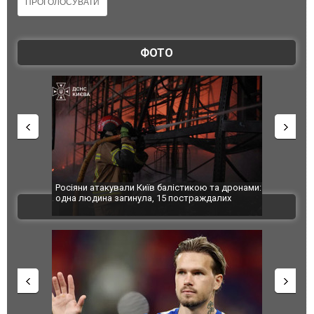
ФОТО
иїв балістикою та дронами:
У Краматорську вже 24 постраждалих: полі
ла, 15 постраждалих
показала наслідки авіаудару РФ. ФОТО
ВІДЕО