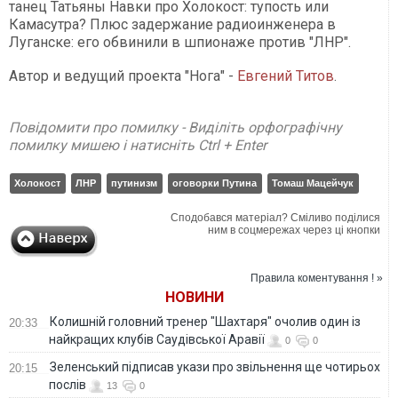
танец Татьяны Навки про Холокост: тупость или
Камасутра? Плюс задержание радиоинженера в
Луганске: его обвинили в шпионаже против "ЛНР".
Автор и ведущий проекта "Нога" -
Евгений Титов
.
Повідомити про помилку - Виділіть орфографічну
помилку мишею і натисніть Ctrl + Enter
Холокост
ЛНР
путинизм
оговорки Путина
Томаш Мацейчук
Сподобався матеріал? Сміливо поділися
ним в соцмережах через ці кнопки
Правила коментування ! »
НОВИНИ
Колишній головний тренер "Шахтаря" очолив один із
20:33
найкращих клубів Саудівської Аравії
0
0
Зеленський підписав укази про звільнення ще чотирьох
20:15
послів
13
0