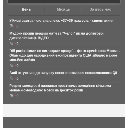
День
Місяць
За весь час
У Києві завтра - сильна спека, +37+39 градусів. - синоптикиня
0
Мудрик провів перший матч за "Челсі" після допінгової
дискваліфікації. ВІДЕО
0
"65 років ніколи не виглядали краще", - фото-привітання Мішель
Обами до дня народження екс-президента США зібрало майже
мільйон лайків
0
Audi готується до випуску нового покоління позашляховика Q8
0
Рецепт молодості виявився простішим: володіння кількома
мовами омолоджує мозок на десяток років
0