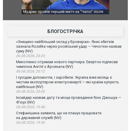
сі" після
Українські надзвичайники врятували козуленя
"Кримський
під час ліквідації масштабної лісової пожежі у
про нові у
Франції
БЛОГОСТРІЧКА
«Знищено найбільший склад у Броварах». Яких збитків
зазнала Rozetka через російський удар — Чечоткін назвав
суму (NV)
06.08.2026, 20:24
Миколенко отримав нового партнера: Евертон підписав
чемпіона Англії з Арсенала (NV)
06.08.2026, 20:12
І сусідам допомогли, і заробили. Україна вже місяць є
чистим експортером електроенергії — які країни купують
найбільше (NV)
06.08.2026, 20:00
Інсайдер назвав дату та місце проведення бою Джошуа —
Ф’юрі (NV)
06.08.2026, 19:48
Стефанішина заявила, що не планує працювати
на державній службі (NV)
06.08.2026, 19:36