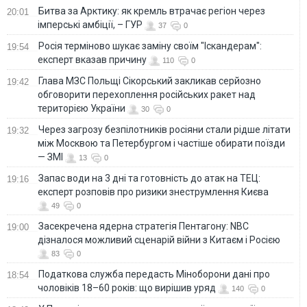
Битва за Арктику: як кремль втрачає регіон через
20:01
імперські амбіції, – ГУР
37
0
Росія терміново шукає заміну своїм "Іскандерам":
19:54
експерт вказав причину
110
0
Глава МЗС Польщі Сікорський закликав серйозно
19:42
обговорити перехоплення російських ракет над
територією України
30
0
Через загрозу безпілотників росіяни стали рідше літати
19:32
між Москвою та Петербургом і частіше обирати поїзди
— ЗМІ
13
0
Запас води на 3 дні та готовність до атак на ТЕЦ:
19:16
експерт розповів про ризики знеструмлення Києва
49
0
Засекречена ядерна стратегія Пентагону: NBC
19:00
дізналося можливий сценарій війни з Китаєм і Росією
83
0
Податкова служба передасть Міноборони дані про
18:54
чоловіків 18–60 років: що вирішив уряд
140
0