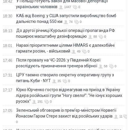
У Польщі готують закон для масової депортації
18:42
українських чоловіків
1447
0
КАБ від Boeing: у США запустили виробництво бомб
18:30
дальністю понад 550 км
74
0
До другої річниці Курської операції пропаганда РФ
18:13
поширює масштабну дезінформацію
88
0
Наразі пріоритетними цілями HIMARS є далекобійні
18:01
гармати росіян, - військовий
49
0
Після провалу на ЧС-2026: у Південній Кореї
17:46
розслідують призначення тренера збірної
58
0
ЦРУ таємно створило секретну оперативну групу з
17:31
питань Куби - NYT
35
0
Юрко Юрченко гостро відреагував на приїзд в Україну
17:17
лідера російської групи "Ногу свело!": "Не існує хороших
русскіх"
191
0
Зеленський обговорив із прем’єр-міністром Норвегії
17:05
Йонасом Гаром Стере захист від російських ударів
11
0