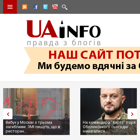
Вибух у Москві з трьома
На командира "Хартії" Ігоря
загиблими: ЗМІ пишуть, що в
Оболєнського сьогодні
ресторан...
намагалися...