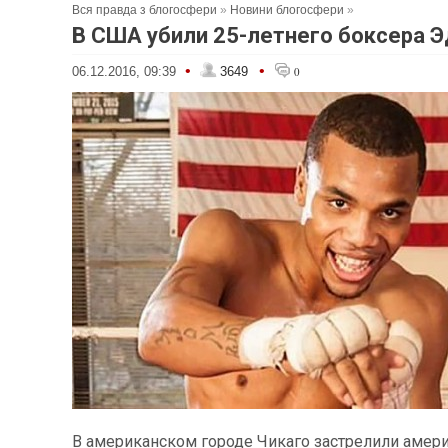
Вся правда з блогосфери
»
Новини блогосфери
»
В США убили 25-летнего боксера Э
•
•
06.12.2016, 09:39
3649
0
В американском городе Чикаго застрелили амер