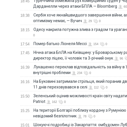
Туреччина обмежила рух комерційних суден у Чо
18:45
Дарданелли через атаки БПЛА — Bloomberg
60
Сербія хоче якнайшвидшого завершення війни, ал
18:38
оптимізму немає, — Вучич
29
0
Одесу накрила потужна злива з градом та урага
18:15
0
Помер батько Ліонеля Мессі
17:54
154
0
Нічна атака БпЛА на Київщину: у Броварському р
17:45
директор ліцею, її чоловік та 3-річний онук
96
Лукашенко переклав відповідальність за війну в Ук
16:39
внутрішні проблеми
234
0
На Буковині затримали стрільця, який поранив дв
16:16
11 днів переховувався в селі
112
0
Зеленський оцінив можливості країн світу надати
15:50
Patriot
162
0
На території Болгарії поблизу кордону з Румунією
15:25
невідомий безпілотник
78
0
Шокуючі подробиці із Закарпаття: омбудсмен Лу
15:01