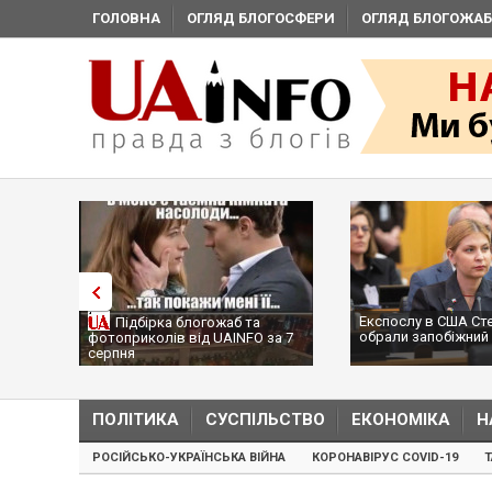
ГОЛОВНА
ОГЛЯД БЛОГОСФЕРИ
ОГЛЯД БЛОГОЖАБ
Експослу в США Ст
Підбірка блогожаб та
обрали запобіжний 
фотоприколів від UAINFO за 7
серпня
ПОЛІТИКА
СУСПІЛЬСТВО
ЕКОНОМІКА
Н
РОСІЙСЬКО-УКРАЇНСЬКА ВІЙНА
КОРОНАВІРУС COVID-19