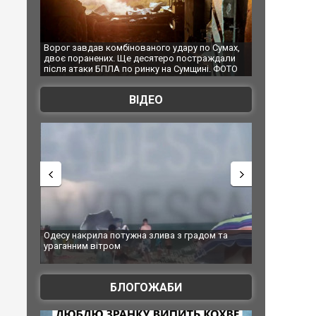
 удару по Сумах,
За 2000 кілометрів від кордону з Україною: в
"Мо
ро постраждали
Єкатеринбурзі після атаки дронів загорівся
суп
на Сумщині. ФОТО
склад Wildberries. ФОТО. ВІДЕО
ВІДЕО
ва з градом та
Вже вивели на тести: Ferrari готує оновлення
Ви
позашляховика Purosangue. ВІДЕО
фі
БЛОГОЖАБИ