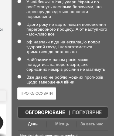
У найближчі місяці удари України по
росії стануть настільки болючими, що
агресору доведеться поновити
перемовини
Цього року не варто чекати поновлення
переговорного процесу. А от наступного
хи
- можливо все
рф навпаки піде на ескалацію попри
здоровий глузд і намагатиметься
триматися до останнього
Найближчим часом росія може
погодитись на переговори, але
серйозних намірів росіяни не матимуть
Вже давно не роблю жодних прогнозів
щодо завершення війни
ОБГОВОРЮВАНЕ
|
ПОПУЛЯРНЕ
День
Місяць
За весь час