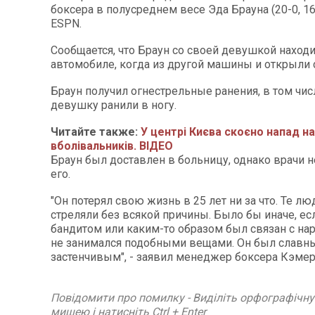
боксера в полусреднем весе Эда Брауна (20-0, 16
ESPN.
Сообщается, что Браун со своей девушкой находи
автомобиле, когда из другой машины и открыли 
Браун получил огнестрельные ранения, в том числ
девушку ранили в ногу.
Читайте также:
У центрі Києва скоєно напад н
вболівальників. ВІДЕО
Браун был доставлен в больницу, однако врачи н
его.
"Он потерял свою жизнь в 25 лет ни за что. Те лю
стреляли без всякой причины. Было бы иначе, ес
бандитом или каким-то образом был связан с нар
не занимался подобными вещами. Он был славн
застенчивым", - заявил менеджер боксера Кэмер
Повідомити про помилку - Виділіть орфографічн
мишею і натисніть Ctrl + Enter