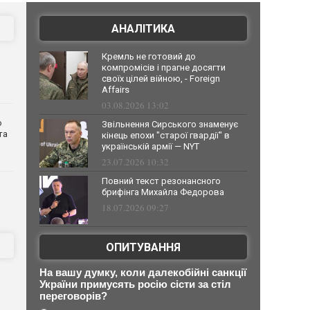
АНАЛІТИКА
Кремль не готовий до
компромісів і прагне досягти
своїх цілей війною, - Foreign
Affairs
03.08.2026 13:02
о
Звільнення Сирського знаменує
та
кінець епохи "старої гвардії" в
українській армії — NYT
23.07.2026 10:32
Повний текст резонансного
брифінга Михайла Федорова
18.07.2026 09:27
ОПИТУВАННЯ
На вашу думку, коли далекобійні санкції
України примусять росію сісти за стіл
переговорів?