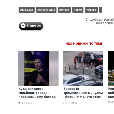
Эд Браун
перестрелка
боксер
погиб
Чикаго
Сподобався матері
ним в соцме
ІНШІ НОВИНИ ПО ТЕМІ
Куди зникають
Боксер із
Уси
мільйони: Гвоздик
кримінальним минулим
най
пояснив, чому боксер
і боєць ММА: хто стоїть
сві
отримує лише 50–60%
за жорстоким нападом
20.0
03.08.2026
28.07.2026
від заявленої суми
на українців у Вроцлаві