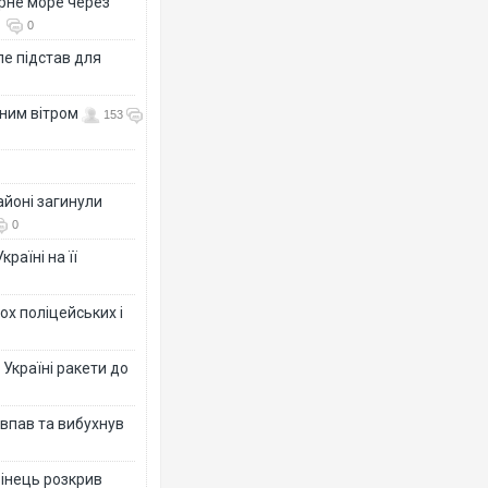
рне море через
0
е підстав для
нним вітром
153
айоні загинули
0
раїні на її
ох поліцейських і
 Україні ракети до
 впав та вибухнув
бінець розкрив