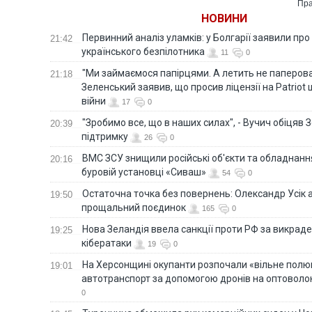
Пра
НОВИНИ
Первинний аналіз уламків: у Болгарії заявили про
21:42
українського безпілотника
11
0
"Ми займаємося папірцями. А летить не паперова 
21:18
Зеленський заявив, що просив ліцензії на Patriot 
війни
17
0
"Зробимо все, що в наших силах", - Вучич обіцяв
20:39
підтримку
26
0
ВМС ЗСУ знищили російські об'єкти та обладнанн
20:16
буровій установці «Сиваш»
54
0
Остаточна точка без повернень: Олександр Усік 
19:50
прощальний поєдинок
165
0
Нова Зеландія ввела санкції проти РФ за викраден
19:25
кібератаки
19
0
На Херсонщині окупанти розпочали «вільне полю
19:01
автотранспорт за допомогою дронів на оптоволо
0