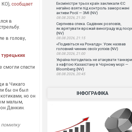
 КО),
сообщает
Ексміністри трьох країн закликали ЄС
негайно взяти під контроль заморожені
активи Росії — ЗМІ (NV)
08.08.2026, 21:30
лся в
Серпнева спека. Садівник розповів,
стрельбу.
як врятувати врожай винограду від посу
(NV)
е в голову,
08.08.2026, 21:15
«Подивіться на Роналду»: Усик назвав
головний чинник своїх успіхів (NV)
08.08.2026, 21:00
а турецьких
Україна погодилась не атакувати танкери
з нафтою Казахстану в Чорному морі —
е смогли спасти
Bloomberg (NV)
08.08.2026, 20:45
ди в Чикаго
ли бы он был
ІНФОГРАФІКА
котиками, но он
ым малым,
он Данкин.
у помилку