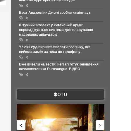
Магнітні бурі: прогноз на вихідні
0
Брат Анджеліни Джолі зробив камінг-аут
0
Штучний інтелект у китайській армії:
впроваджується система для планування
масованих авіаударів
0
У Чехії суд вирішив вислати росіянку, яка
вийшла заміж за чеха по телефону
0
Вже вивели на тести: Ferrari готує оновлення
позашляховика Purosangue. ВІДЕО
0
ФОТО