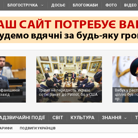
БЛОГОСТРІЧКА
ДОСЬЄ
БЛОГОЖАБИ
ФОТО
ВІДЕО
ефанішиній
Трамп не передасть Україні
Вибух у рес
захід
сотні ракет до Patriot, бо у США
ціллю був г
...
пр...
АДЗВИЧАЙНІ ПОДІЇ
СВІТ
КУЛЬТУРА
ЗНАННЯ
ТАРИФИ
ПОДВИГИ УКРАЇНЦІВ