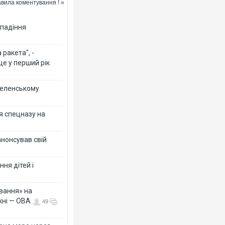
вила коментування ! »
 падіння
Ворог завдав комбінованого
двоє поранених. Ще десяте
після атаки БПЛА по ринку 
ракета", -
ще у перший рік
 Зеленському
я спецназу на
анонсував свій
ня дітей і
Одесу накрила потужна зли
ураганним вітром
вання» на
кні — ОВА
49