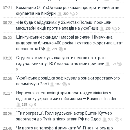
Командир ОТУ «Одеса» розказав про критичний стан
07:31
окупантів на Кінбурні
209
0
«Не будь байдужим»: у 22 містах Польщі пройшли
06:28
масштабні акції проти нападів на українців
138
0
Шпигунський скандал і масові висилки: Німеччина
05:33
видворила близько 400 росіян і суттєво скоротила штат
посольства РФ
299
0
Студентам можуть скасувати пенсію по втраті
03:28
годувальника: у ПФУ назвали чотири причини
124
0
Українська розвідка зафіксувала ознаки зростаючого
02:29
песимізму в Росії
307
0
Норвезькі спецназівці привносять «дух вікінгів» у
01:27
підготовку українських військових — Business Insider
195
0
"Ти програєш". Голлівудський актор Ештон Кутчер
00:26
звернувся до Путіна після атаки РФ по Одесі
335
0
Чи варто на телефонi вимикати Wi-Fi на ніч: ось що
23:48