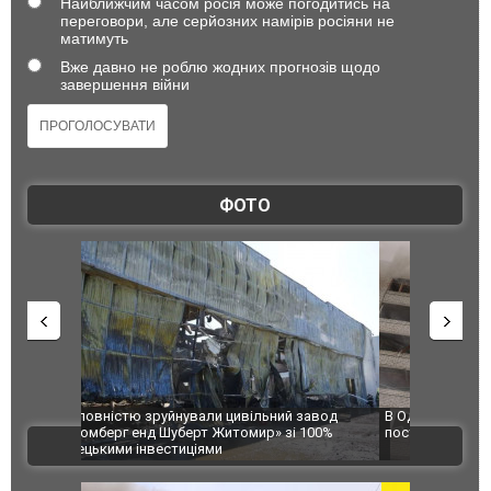
Найближчим часом росія може погодитись на
переговори, але серйозних намірів росіяни не
матимуть
Вже давно не роблю жодних прогнозів щодо
завершення війни
ФОТО
 завод
В Одесі та Харкові різко зросла кількість
Ворог завд
 100%
постраждалих від обстрілу РФ
двоє пора
ВІДЕО
після атак