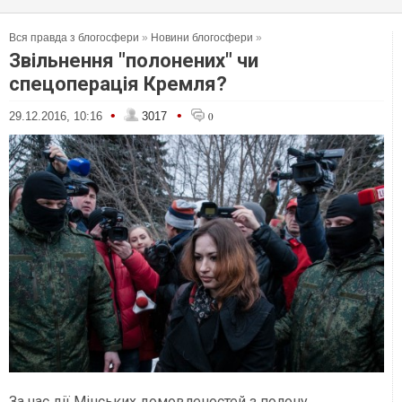
Вся правда з блогосфери
»
Новини блогосфери
»
Звільнення "полонених" чи
спецоперація Кремля?
•
•
29.12.2016, 10:16
3017
0
За час дії Мінських домовленостей з полону