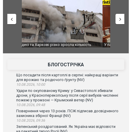
ькість
У парламенті Косово прем'єра закидали яйцями
Приїхав за
до українс
зіркового 
БЛОГОСТРІЧКА
Що посадити після картоплі в серпні: найкращі варіанти
для врожаю та родючого ґрунту (NV)
10.08.2026, 10:00
Удари по окупованому Криму: у Севастополі збивали
дрони, у Красноперекопську після серії вибухів численні
пожежі у промзоні — Крымский ветер (NV)
10.08.2026, 09:48
Повернення через 13 років. ПСЖ підписав досвідченого
захисника збірної Франції (NV)
10.08.2026, 09:36
Зеленський роздратований. Як Україна має відповісти
на ракетний терор Росії (NV)