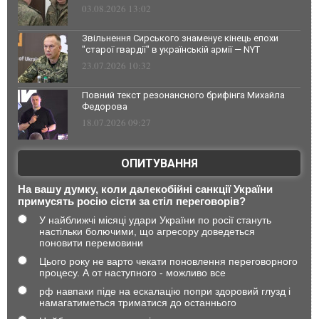
03.08.2026 13:02
Звільнення Сирського знаменує кінець епохи
"старої гвардії" в українській армії — NYT
23.07.2026 10:32
Повний текст резонансного брифінга Михайла
Федорова
18.07.2026 09:27
ОПИТУВАННЯ
На вашу думку, коли далекобійні санкції України
примусять росію сісти за стіл переговорів?
У найближчі місяці удари України по росії стануть
настільки болючими, що агресору доведеться
поновити перемовини
Цього року не варто чекати поновлення переговорного
процесу. А от наступного - можливо все
рф навпаки піде на ескалацію попри здоровий глузд і
намагатиметься триматися до останнього