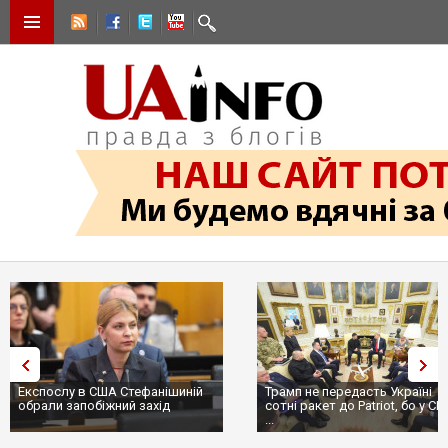
Експослу в США Стефанішиній
Трамп не передасть Україні
обрали запобіжний захід
сотні ракет до Patriot, бо у С
...