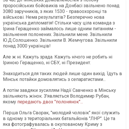
проросійських бойовиків на Донбасі звільнено понад
3080 заручників, з яких 1530 - правоохоронці та
військові. Нема результатів? Безперечно нова
українська дипломатія! Стільки часу ціла команда з
Ірина Геращенко займалось лише одним питанням -
звільнення полонених. Звільнили мене. Звільнили
Ю.Д.Солошенко. Звільнили В. Жемчугова. Звільнили
понад 3000 українців!
Але ж ні. Кажуть зрада. Кажуть нічого не робить ні
Іриною Геращенко, ні СБУ, ні Президент.
Знаходиться для таких людей лише один вихід. Їдуть в
Мінськ потайки домовлятись з сепаратистами...
А потім завдяки зусиллям Надії Савченко в Мінську
звільняють жінок. З'являється Володимир Рубан,
якому
передають двох "полонянок''...
Перша Ольга Сворак, "молодий чоловік" якої служить
в одному з територіальних батальйонів "ЛНР". Це та
яка фотографувалась в окупованому Криму з