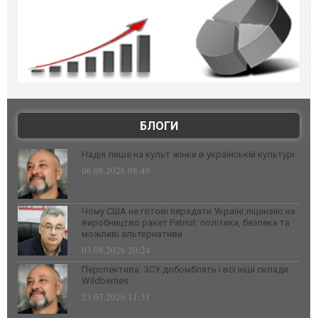
БЛОГИ
Надія лише на культ жінки в українській культурі
06.08.2026 08:49
Чому США не готові передати Україні ліцензію на
виробництво ракет Patriot: політика, безпека та
можливі альтернативи
03.08.2026 20:24
Перспектива: ЗСУ добомблять і всі інші склади
Wildberries
23.07.2026 11:31