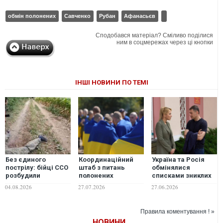
обмін полонених
Савченко
Рубан
Афанасьєв
Сподобався матеріал? Сміливо поділися
ним в соцмережах через ці кнопки
ІНШІ НОВИНИ ПО ТЕМІ
Без єдиного
Координаційний
Україна та Росія
пострілу: бійці ССО
штаб з питань
обмінялися
розбудили
полонених
списками зниклих
окупантів у
повідомив про
безвісти
04.08.2026
27.07.2026
27.06.2026
схованках і взяли в
інформаційну атаку
військових, -
полон
Лубінець
Правила коментування ! »
НОВИНИ