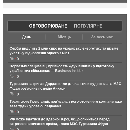
ОБГОВОРЮВАНЕ
|
ПОПУЛЯРНЕ
День
Місяць
За весь час
Сербія виділить 2 млн євро на українську енергетику та візьме
участь у відновленні одного з міст
0
Норвезькі спецназівці привносять «дух вікінгів» у підготовку
українських військових — Business Insider
0
Туреччина закриває Дарданелли для частини суден: глава МЗС
Фідан роз'яснив позицію Анкари
0
Трамп хоче Гренландії: пов'язана з його оточенням компанія вже
везе туди бурове обладнання
0
РФ може вдатися до ядерної зброї, якщо опиниться перед
загрозою виживання країни, - лава МЗС Туреччини Фідан
0