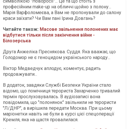
символікою "Новоросії"... Це та що стоїть з
професійним make-up на обличчі щойно з полону...
Марія Варфоломеєва, а Вам не пропонували до салону
краси заїхати? Чи Вам пані Ірина Довгань?
Читайте також:
Масове звільнення полонених має
відбутися тільки після закінчення війни -
Білозерська
Друга Анжеліка Преснякова. Суддя. Яка вважає, що
Голодомор не є геноцидом українського народу...
Віктор Медведчук аплодує, коментує, радить
продовжувати...
В додаток, завдяки Службі Безпеки України стало
відомо, що помічниця терориста Захарченко тривалий
термін прослуховувалась. В аудіозаписі вона
повідомила, що "полонянок" звільнили не терористи
''Л/ДНР'', а вирішила передати Москва. При цьому
маріонетки навіть не були в курсі цієї спецоперації
Кремля, яка на щастя провалилася.