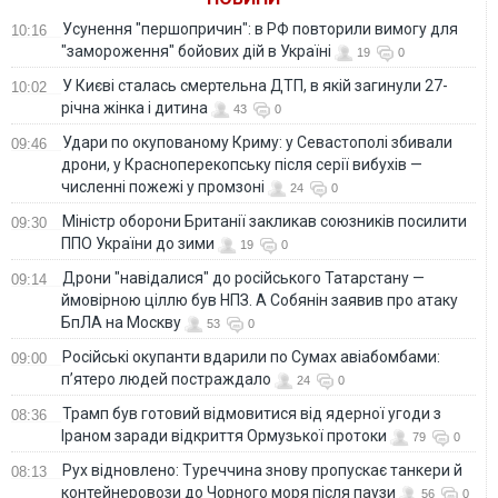
Усунення "першопричин": в РФ повторили вимогу для
10:16
"замороження" бойових дій в Україні
19
0
У Києві сталась смертельна ДТП, в якій загинули 27-
10:02
річна жінка і дитина
43
0
Удари по окупованому Криму: у Севастополі збивали
09:46
дрони, у Красноперекопську після серії вибухів —
численні пожежі у промзоні
24
0
Міністр оборони Британії закликав союзників посилити
09:30
ППО України до зими
19
0
Дрони "навідалися" до російського Татарстану —
09:14
ймовірною ціллю був НПЗ. А Собянін заявив про атаку
БпЛА на Москву
53
0
Російські окупанти вдарили по Сумах авіабомбами:
09:00
п’ятеро людей постраждало
24
0
Трамп був готовий відмовитися від ядерної угоди з
08:36
Іраном заради відкриття Ормузької протоки
79
0
Рух відновлено: Туреччина знову пропускає танкери й
08:13
контейнеровози до Чорного моря після паузи
56
0