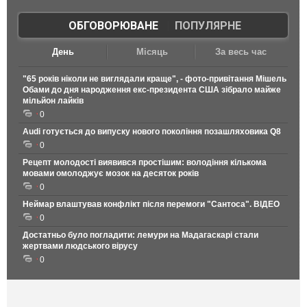
ОБГОВОРЮВАНЕ
|
ПОПУЛЯРНЕ
День
Місяць
За весь час
"65 років ніколи не виглядали краще", - фото-привітання Мішель
Обами до дня народження екс-президента США зібрало майже
мільйон лайків
0
Audi готується до випуску нового покоління позашляховика Q8
0
Рецепт молодості виявився простішим: володіння кількома
мовами омолоджує мозок на десяток років
0
Неймар влаштував конфлікт після перемоги "Сантоса". ВІДЕО
0
Достатньо було погладити: лемури на Мадагаскарі стали
жертвами людського вірусу
0