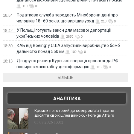
119
0
Податкова служба передасть Міноборони дані про
18:54
чоловіків 18–60 років: що вирішив уряд
213
0
У Польщі готують закон для масової депортації
18:42
українських чоловіків
2670
0
КАБ від Boeing: у США запустили виробництво бомб
18:30
дальністю понад 550 км
102
0
До другої річниці Курської операції пропаганда РФ
18:13
поширює масштабну дезінформацію
115
0
БІЛЬШЕ
АНАЛІТИКА
Кремль не готовий до компромісів і прагне
досягти своїх цілей війною, - Foreign Affairs
03.08.2026 13:02