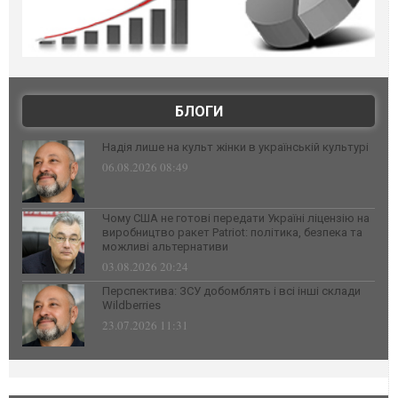
БЛОГИ
Надія лише на культ жінки в українській культурі
06.08.2026 08:49
Чому США не готові передати Україні ліцензію на
виробництво ракет Patriot: політика, безпека та
можливі альтернативи
03.08.2026 20:24
Перспектива: ЗСУ добомблять і всі інші склади
Wildberries
23.07.2026 11:31