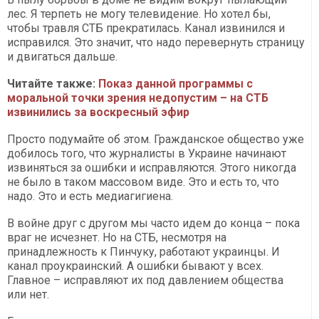
лес. Я терпеть не могу телевидение. Но хотел бы,
чтобы травля СТБ прекратилась. Канал извинился и
исправился. Это значит, что надо перевернуть страницу
и двигаться дальше.
Читайте также:
Показ данной программы с
моральной точки зрения недопустим – на СТБ
извинились за воскресный эфир
Просто подумайте об этом. Гражданское общество уже
добилось того, что журналисты в Украине начинают
извиняться за ошибки и исправляются. Этого никогда
не было в таком массовом виде. Это и есть то, что
надо. Это и есть медиагигиена.
В войне друг с другом мы часто идем до конца – пока
враг не исчезнет. Но на СТБ, несмотря на
принадлежность к Пинчуку, работают украинцы. И
канал проукраинский. А ошибки бывают у всех.
Главное – исправляют их под давлением общества
или нет.