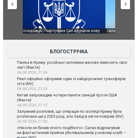
чили нову
Сили оборони уразили Ярославський НПЗ:
Неймар вла
губернатор регіону заявив про наймасштабнішу
"Сантоса".
атаку. ВІДЕО
БЛОГОСТРІЧКА
Паніка в Криму: російські силовики масово вивозять свої
сім’ї (Факти)
06.08.2026, 21:36
Реал офіційно оформив один із найдорожчих трансферів
літа (NV)
06.08.2026, 21:24
Китай запровадив чотири пакети санкцій проти США
(Факти)
06.08.2026, 21:12
Залужний розповів, що операція по ізоляції Криму була
розписана ще у 2023 році, але Захід в неї не повірив (NV)
06.08.2026, 21:00
«Ніколи не бачив нічого подібного»: Салах відреагував
на фантастичний прийом уболівальників у новому клубі —
відео (NV)