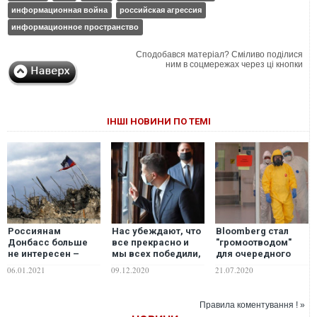
информационная война
российская агрессия
информационное пространство
Сподобався матеріал? Сміливо поділися
ним в соцмережах через ці кнопки
ІНШІ НОВИНИ ПО ТЕМІ
Россиянам
Нас убеждают, что
Bloomberg стал
Донбасс больше
все прекрасно и
"громоотводом"
не интересен –
мы всех победили,
для очередного
несмотря на все
просто пока не
позора России
06.01.2021
09.12.2020
21.07.2020
усилия
заметили этого –
роспропаганды
аналитик
Правила коментування ! »