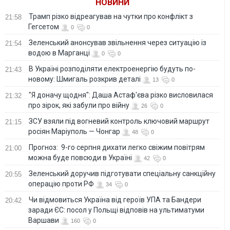
НОВИНИ
Трамп різко відреагував на чутки про конфлікт з
21:58
Гегсетом
0
0
Зеленський анонсував звільнення через ситуацію із
21:54
водою в Марганці
0
0
В Україні розподіляти електроенергію будуть по-
21:43
новому: Шмигаль розкрив деталі
13
0
"Я доначу щодня": Даша Астаф'єва різко висловилася
21:32
про зірок, які забули про війну
26
0
ЗСУ взяли під вогневий контроль ключовий маршрут
21:15
росіян Маріуполь — Чонгар
48
0
Прогноз: 9-го серпня дихати легко свіжим повітрям
21:00
можна буде повсюди в Україні
42
0
Зеленський доручив підготувати спеціальну санкційну
20:55
операцію проти РФ
34
0
Чи відмовиться Україна від героїв УПА та Бандери
20:42
заради ЄС: посол у Польщі відповів на ультиматуми
Варшави
160
0