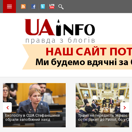
Експослу в США Стефанішиній
Трамп не передасть Україні
обрали запобіжний захід
сотні ракет до Patriot, бо у С
...