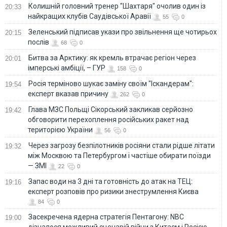
Колишній головний тренер "Шахтаря" очолив один із
20:33
найкращих клубів Саудівської Аравії
55
0
Зеленський підписав укази про звільнення ще чотирьох
20:15
послів
68
0
Битва за Арктику: як кремль втрачає регіон через
20:01
імперські амбіції, – ГУР
158
0
Росія терміново шукає заміну своїм "Іскандерам":
19:54
експерт вказав причину
262
0
Глава МЗС Польщі Сікорський закликав серйозно
19:42
обговорити перехоплення російських ракет над
територією України
56
0
Через загрозу безпілотників росіяни стали рідше літати
19:32
між Москвою та Петербургом і частіше обирати поїзди
— ЗМІ
22
0
Запас води на 3 дні та готовність до атак на ТЕЦ:
19:16
експерт розповів про ризики знеструмлення Києва
84
0
Засекречена ядерна стратегія Пентагону: NBC
19:00
дізналося можливий сценарій війни з Китаєм і Росією