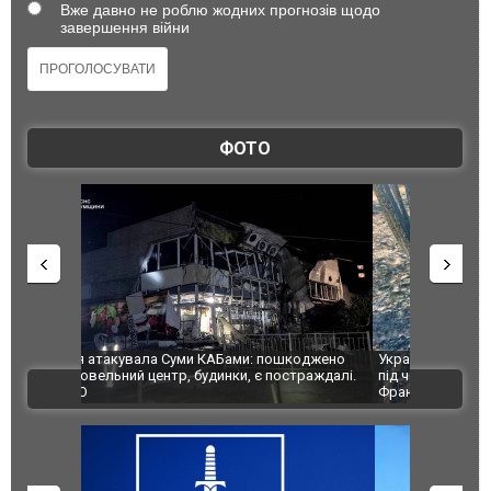
Вже давно не роблю жодних прогнозів щодо
завершення війни
ФОТО
шкоджено
Українські надзвичайники врятували козуленя
СБУ за спр
траждалі.
під час ліквідації масштабної лісової пожежі у
Болгарії з
ВІДЕО
Франції
ФОТО