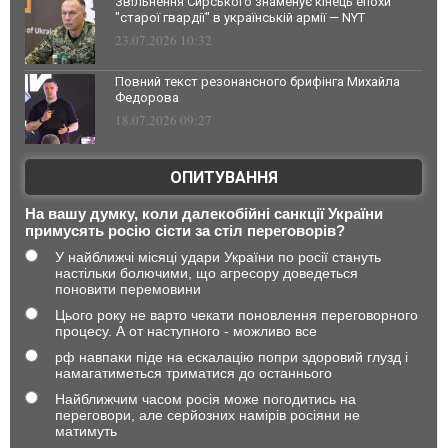
Звільнення Сирського знаменує кінець епохи
"старої гвардії" в українській армії — NYT
23.07.2026 10:32
Повний текст резонансного брифінга Михайла
Федорова
18.07.2026 09:27
ОПИТУВАННЯ
На вашу думку, коли далекобійні санкції України
примусять росію сісти за стіл переговорів?
У найближчі місяці удари України по росії стануть
настільки болючими, що агресору доведеться
поновити перемовини
Цього року не варто чекати поновлення переговорного
процесу. А от наступного - можливо все
рф навпаки піде на ескалацію попри здоровий глузд і
намагатиметься триматися до останнього
Найближчим часом росія може погодитись на
переговори, але серйозних намірів росіяни не
матимуть