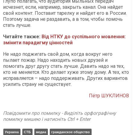
Глупо полагать, что аудитория мыльных передач
исчезнет, если, например, закрыть канал. Она найдет
свой контент. Поставит тарелку и найдет его в России.
Поэтому задача не раздавить, а в том, чтобы помочь
стать лучше.
Читайте также:
Від НТКУ до суспільного мовлення:
змінити парадигму цінностей
Не надо поджигать свой дом, когда вокруг него
пылает пожар. Надо находить новых друзей и
помогать друг другу стать лучше. Давить надо на тех,
кто не меняется. Кто делает хуже этому дому. А тех, кто
исправляется – надо поддерживать. Других вариантов
усилить страну не существует.
Пётр ШУКЛИНОВ
Повідомити про помилку - Виділіть орфографічну
помилку мишею і натисніть Ctrl + Enter
Украина
СТБ
медиа
гражданское общество