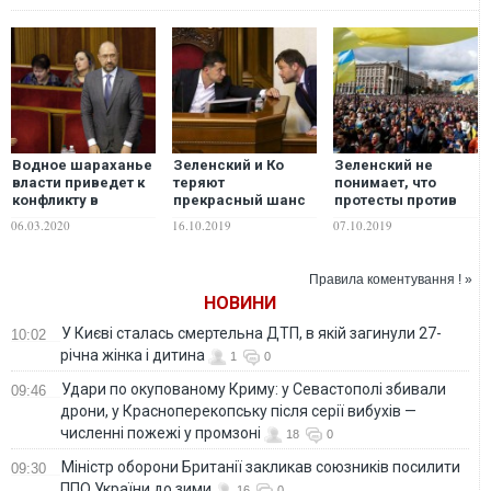
Водное шараханье
Зеленский и Ко
Зеленский не
власти приведет к
теряют
понимает, что
конфликту в
прекрасный шанс
протесты против
обществе – Яхно
вырваться из
капитуляции – это
06.03.2020
16.10.2019
07.10.2019
дипломатического
его спасательный
капкана
круг
Правила коментування ! »
НОВИНИ
У Києві сталась смертельна ДТП, в якій загинули 27-
10:02
річна жінка і дитина
1
0
Удари по окупованому Криму: у Севастополі збивали
09:46
дрони, у Красноперекопську після серії вибухів —
численні пожежі у промзоні
18
0
Міністр оборони Британії закликав союзників посилити
09:30
ППО України до зими
16
0