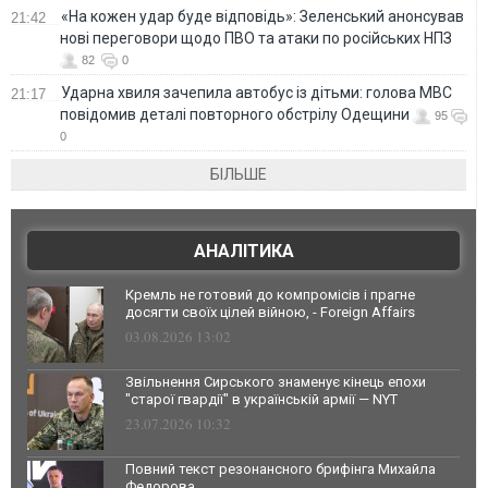
«На кожен удар буде відповідь»: Зеленський анонсував
21:42
нові переговори щодо ПВО та атаки по російських НПЗ
82
0
Ударна хвиля зачепила автобус із дітьми: голова МВС
21:17
повідомив деталі повторного обстрілу Одещини
95
0
БІЛЬШЕ
АНАЛІТИКА
Кремль не готовий до компромісів і прагне
досягти своїх цілей війною, - Foreign Affairs
03.08.2026 13:02
Звільнення Сирського знаменує кінець епохи
"старої гвардії" в українській армії — NYT
23.07.2026 10:32
Повний текст резонансного брифінга Михайла
Федорова