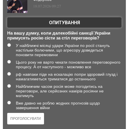
18.07.2026 09:27
ОПИТУВАННЯ
На вашу думку, коли далекобійні санкції України
примусять росію сісти за стіл переговорів?
У найближчі місяці удари України по росії стануть
настільки болючими, що агресору доведеться
поновити перемовини
Цього року не варто чекати поновлення переговорного
процесу. А от наступного - можливо все
рф навпаки піде на ескалацію попри здоровий глузд і
намагатиметься триматися до останнього
Найближчим часом росія може погодитись на
переговори, але серйозних намірів росіяни не
матимуть
Вже давно не роблю жодних прогнозів щодо
завершення війни