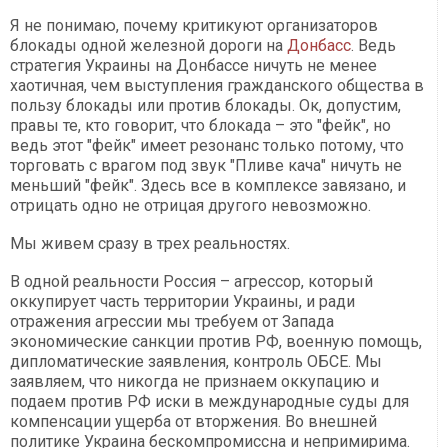
Я не понимаю, почему критикуют организаторов
блокады одной железной дороги на
Донбасс
. Ведь
стратегия Украины на Донбассе ничуть не менее
хаотичная, чем выступления гражданского общества в
пользу блокады или против блокады. Ок, допустим,
правы те, кто говорит, что блокада – это "фейк", но
ведь этот "фейк" имеет резонанс только потому, что
торговать с врагом под звук "Пливе кача" ничуть не
меньший "фейк". Здесь все в комплексе завязано, и
отрицать одно не отрицая другого невозможно.
Мы живем сразу в трех реальностях.
В одной реальности Россия – агрессор, который
оккупирует часть территории Украины, и ради
отражения агрессии мы требуем от Запада
экономические санкции против РФ, военную помощь,
дипломатические заявления, контроль ОБСЕ. Мы
заявляем, что никогда не признаем оккупацию и
подаем против РФ иски в международные суды для
компенсации ущерба от вторжения. Во внешней
политике Украина бескомпромиссна и непримирима.