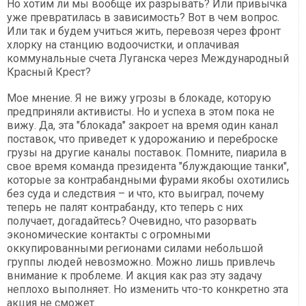
Но хотим ли мы вообще их разрывать? Или привычка
уже превратилась в зависимость? Вот в чем вопрос.
Или так и будем учиться жить, перевозя через фронт
хлорку на станцию водоочистки, и оплачивая
коммунальные счета Луганска через Международный
Красный Крест?
Мое мнение. Я не вижу угрозы в блокаде, которую
предприняли активисты. Но и успеха в этом пока не
вижу. Да, эта "блокада" закроет на время один канал
поставок, что приведет к удорожанию и переброске
грузы на другие каналы поставок. Помните, пиарила в
свое время команда президента "блуждающие танки",
которые за контрабандными фурами якобы охотились
без суда и следствия – и что, кто выиграл, почему
теперь не палят контрабанду, кто теперь с них
получает, догадайтесь? Очевидно, что разорвать
экономические контакты с огромными
оккупированными регионами силами небольшой
группы людей невозможно. Можно лишь привлечь
внимание к проблеме. И акция как раз эту задачу
неплохо выполняет. Но изменить что-то конкретно эта
акция не сможет.