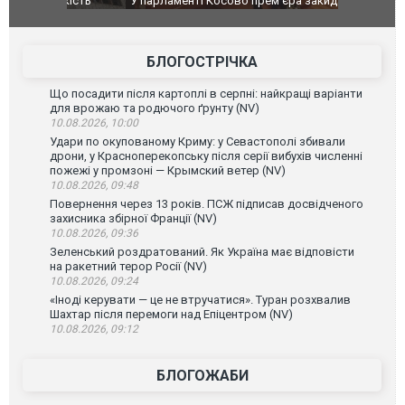
ькість
У парламенті Косово прем'єра закидали яйцями
Приїхав за
до українс
зіркового 
БЛОГОСТРІЧКА
Що посадити після картоплі в серпні: найкращі варіанти
для врожаю та родючого ґрунту (NV)
10.08.2026, 10:00
Удари по окупованому Криму: у Севастополі збивали
дрони, у Красноперекопську після серії вибухів численні
пожежі у промзоні — Крымский ветер (NV)
10.08.2026, 09:48
Повернення через 13 років. ПСЖ підписав досвідченого
захисника збірної Франції (NV)
10.08.2026, 09:36
Зеленський роздратований. Як Україна має відповісти
на ракетний терор Росії (NV)
10.08.2026, 09:24
«Іноді керувати — це не втручатися». Туран розхвалив
Шахтар після перемоги над Епіцентром (NV)
10.08.2026, 09:12
БЛОГОЖАБИ