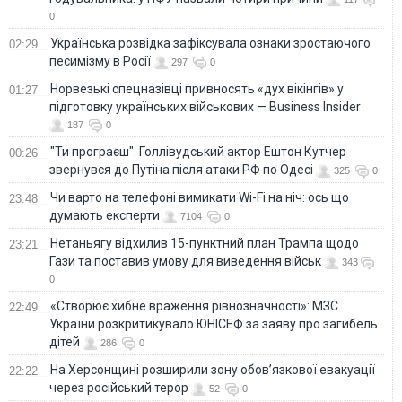
0
Українська розвідка зафіксувала ознаки зростаючого
02:29
песимізму в Росії
297
0
Норвезькі спецназівці привносять «дух вікінгів» у
01:27
підготовку українських військових — Business Insider
187
0
"Ти програєш". Голлівудський актор Ештон Кутчер
00:26
звернувся до Путіна після атаки РФ по Одесі
325
0
Чи варто на телефонi вимикати Wi-Fi на ніч: ось що
23:48
думають експерти
7104
0
Нетаньягу відхилив 15-пунктний план Трампа щодо
23:21
Гази та поставив умову для виведення військ
343
0
«Створює хибне враження рівнозначності»: МЗС
22:49
України розкритикувало ЮНІСЕФ за заяву про загибель
дітей
286
0
На Херсонщині розширили зону обов’язкової евакуації
22:22
через російський терор
52
0