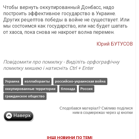
Чтобы вернуть оккупированный Донбасс, надо
построить эффективное государство в Украине.
Других рецептов победы в войне не существует. Или
мы состоимся как государство, или нас будет шатать
от хаоса, пока снова не накроет волна перемен.
Юрий БУТУСОВ
Повідомити про помилку - Виділіть орфографічну
помилку мишею і натисніть Ctrl + Enter
Украина
коллаборанты
российско-украинская война
оккупированные территории
блокада
Россия
гражданское общество
Сподобався матеріал? Сміливо поділися
ним в соцмережах через ці кнопки
ІНШІ НОВИНИ ПО ТЕМІ