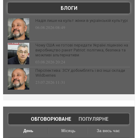
БЛОГИ
Надія лише на культ жінки в українській культурі
06.08.2026 08:49
Чому США не готові передати Україні ліцензію на
виробництво ракет Patriot: політика, безпека та
можливі альтернативи
03.08.2026 20:24
Перспектива: ЗСУ добомблять і всі інші склади
Wildberries
23.07.2026 11:31
ОБГОВОРЮВАНЕ
|
ПОПУЛЯРНЕ
День
Місяць
За весь час