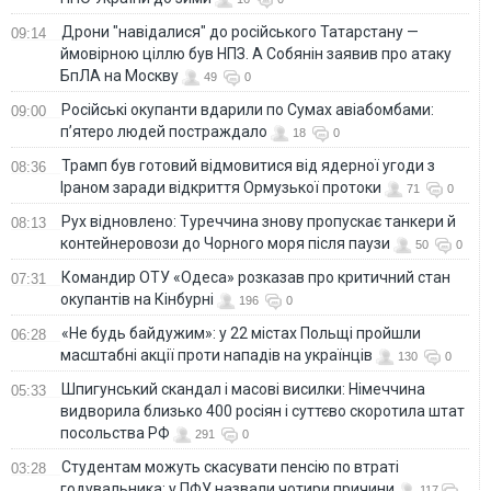
Дрони "навідалися" до російського Татарстану —
09:14
ймовірною ціллю був НПЗ. А Собянін заявив про атаку
БпЛА на Москву
49
0
Російські окупанти вдарили по Сумах авіабомбами:
09:00
п’ятеро людей постраждало
18
0
Трамп був готовий відмовитися від ядерної угоди з
08:36
Іраном заради відкриття Ормузької протоки
71
0
Рух відновлено: Туреччина знову пропускає танкери й
08:13
контейнеровози до Чорного моря після паузи
50
0
Командир ОТУ «Одеса» розказав про критичний стан
07:31
окупантів на Кінбурні
196
0
«Не будь байдужим»: у 22 містах Польщі пройшли
06:28
масштабні акції проти нападів на українців
130
0
Шпигунський скандал і масові висилки: Німеччина
05:33
видворила близько 400 росіян і суттєво скоротила штат
посольства РФ
291
0
Студентам можуть скасувати пенсію по втраті
03:28
годувальника: у ПФУ назвали чотири причини
117