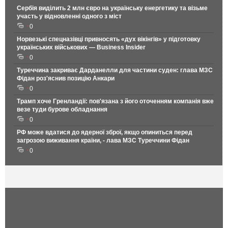
Сербія виділить 2 млн євро на українську енергетику та візьме
участь у відновленні одного з міст
0
Норвезькі спецназівці привносять «дух вікінгів» у підготовку
українських військових — Business Insider
0
Туреччина закриває Дарданелли для частини суден: глава МЗС
Фідан роз'яснив позицію Анкари
0
Трамп хоче Гренландії: пов'язана з його оточенням компанія вже
везе туди бурове обладнання
0
РФ може вдатися до ядерної зброї, якщо опиниться перед
загрозою виживання країни, - лава МЗС Туреччини Фідан
0