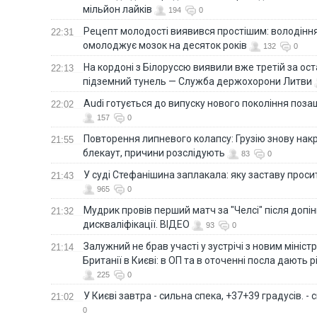
мільйон лайків
194
0
Рецепт молодості виявився простішим: володінн
22:31
омолоджує мозок на десяток років
132
0
На кордоні з Білоруссю виявили вже третій за ост
22:13
підземний тунель — Служба держохорони Литви
Audi готується до випуску нового покоління поз
22:02
157
0
Повторення липневого колапсу: Грузію знову нак
21:55
блекаут, причини розслідують
83
0
У суді Стефанішина заплакала: яку заставу прос
21:43
965
0
Мудрик провів перший матч за "Челсі" після допін
21:32
дискваліфікації. ВІДЕО
93
0
Залужний не брав участі у зустрічі з новим мініс
21:14
Британії в Києві: в ОП та в оточенні посла дають 
225
0
У Києві завтра - сильна спека, +37+39 градусів. -
21:02
0