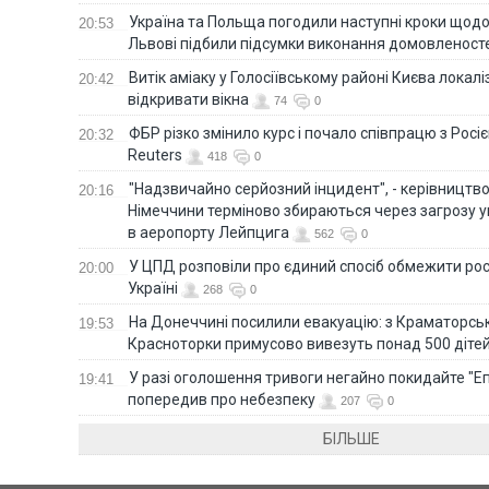
Україна та Польща погодили наступні кроки щодо 
20:53
Львові підбили підсумки виконання домовленост
Витік аміаку у Голосіївському районі Києва локал
20:42
відкривати вікна
74
0
ФБР різко змінило курс і почало співпрацю з Росіє
20:32
Reuters
418
0
"Надзвичайно серйозний інцидент", - керівництв
20:16
Німеччини терміново збираються через загрозу у
в аеропорту Лейпцига
562
0
У ЦПД розповіли про єдиний спосіб обмежити рос
20:00
Україні
268
0
На Донеччині посилили евакуацію: з Краматорськ
19:53
Красноторки примусово вивезуть понад 500 діте
У разі оголошення тривоги негайно покидайте "Еп
19:41
попередив про небезпеку
207
0
БІЛЬШЕ