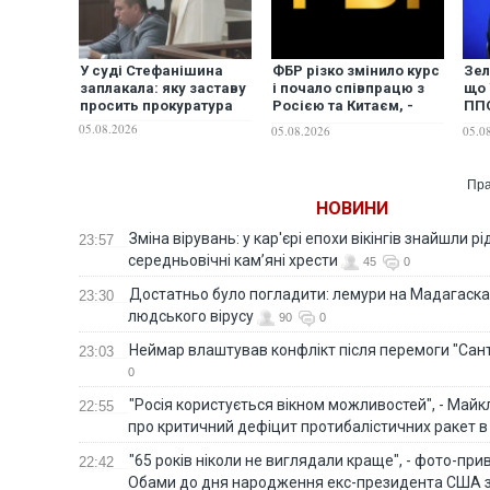
У суді Стефанішина
ФБР різко змінило курс
Зел
заплакала: яку заставу
і почало співпрацю з
що 
просить прокуратура
Росією та Китаєм, -
ППО
Reuters
"зг
05.08.2026
05.08.2026
05.0
Пра
НОВИНИ
Зміна вірувань: у кар'єрі епохи вікінгів знайшли рід
23:57
середньовічні кам’яні хрести
45
0
Достатньо було погладити: лемури на Мадагаска
23:30
людського вірусу
90
0
Неймар влаштував конфлікт після перемоги "Сан
23:03
0
"Росія користується вікном можливостей", - Майк
22:55
про критичний дефіцит протибалістичних ракет в 
"65 років ніколи не виглядали краще", - фото-пр
22:42
Обами до дня народження екс-президента США 