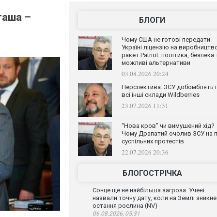
таша –
БЛОГИ
Чому США не готові передати
Україні ліцензію на виробництв
ракет Patriot: політика, безпека 
можливі альтернативи
03.08.2026 20:24
Перспектива: ЗСУ добомблять і
всі інші склади Wildberries
23.07.2026 11:31
“Нова кров” чи вимушений хід?
Чому Драпатий очолив ЗСУ на п
суспільних протестів
22.07.2026 20:36
БЛОГОСТРІЧКА
Сонце ще не найбільша загроза. Учені
назвали точну дату, коли на Землі зникне
остання рослина (NV)
06.08.2026, 05:31