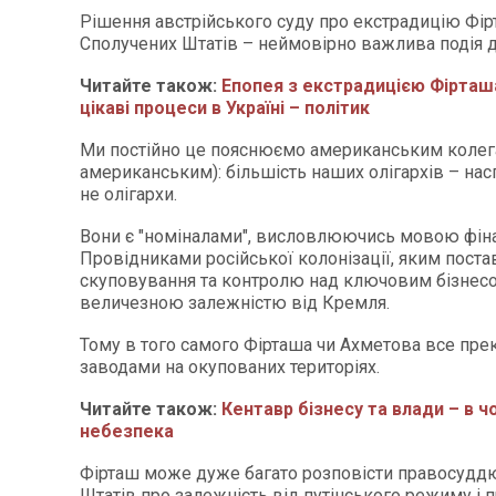
Рішення австрійського суду про екстрадицію Фір
Сполучених Штатів – неймовірно важлива подія д
Читайте також:
Епопея з екстрадицією Фірташ
цікаві процеси в Україні – політик
Ми постійно це пояснюємо американським колега
американським): більшість наших олігархів – насп
не олігархи.
Вони є "номіналами", висловлюючись мовою фіна
Провідниками російської колонізації, яким пост
скуповування та контролю над ключовим бізнесом
величезною залежністю від Кремля.
Тому в того самого Фірташа чи Ахметова все прек
заводами на окупованих територіях.
Читайте також:
Кентавр бізнесу та влади – в ч
небезпека
Фірташ може дуже багато розповісти правосудд
Штатів про залежність від путінського режиму і 