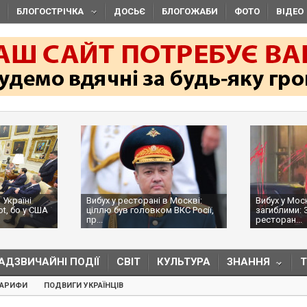
БЛОГОСТРІЧКА
ДОСЬЄ
БЛОГОЖАБИ
ФОТО
ВІДЕО
 Україні
Вибух у ресторані в Москві:
Вибух у Мос
ot, бо у США
ціллю був головком ВКС Росії,
загиблими: 
пр...
ресторан...
АДЗВИЧАЙНІ ПОДІЇ
СВІТ
КУЛЬТУРА
ЗНАННЯ
ТАРИФИ
ПОДВИГИ УКРАЇНЦІВ