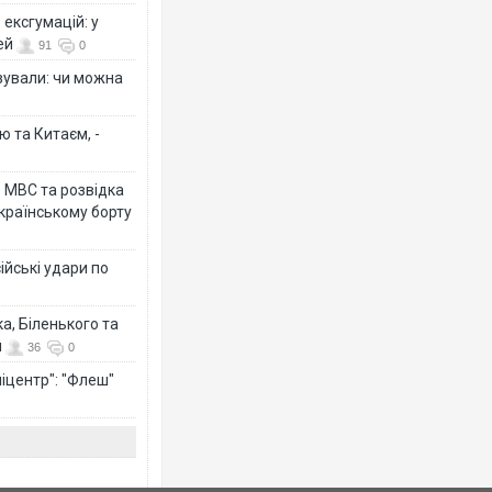
ексгумацій: у
ей
91
0
ізували: чи можна
ю та Китаєм, -
о МВС та розвідка
країнському борту
ійські удари по
а, Біленького та
й
36
0
іцентр": "Флеш"