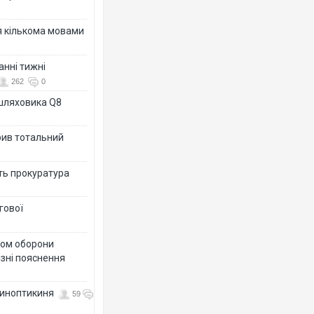
я кількома мовами
анні тижні
262
0
ашляховика Q8
рив тотальний
ить прокуратура
гової
тром оборони
різні пояснення
 синоптикиня
59