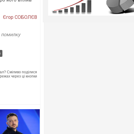
Єгор СОБОЛЄВ
у помилку
и
ал? Сміливо поділися
режах через ці кнопки