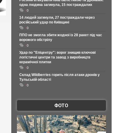
Росіяни атакували Київ балістикою та дронами:
одна людина загинула, 15 постраждалих
0
14 людей загинули, 27 постраждали через
російський удар по Київщині
0
ППО не змогла збити жодної із 28 ракет під час
ворожого обстрілу
0
Удар по "Епіцентру": ворог знищив ключові
логістичні центри та завод з виробництв
керамічної плитки
0
Склад Wildberries горить після атаки дронів у
Тульській області
0
ФОТО