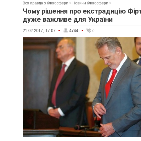
Вся правда з блогосфери
»
Новини блогосфери
»
Чому рішення про екстрадицію Фір
дуже важливе для України
•
•
21.02.2017, 17:07
4744
0