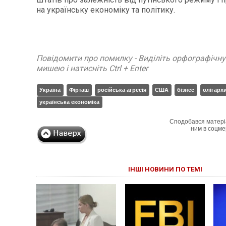
на українську економіку та політику.
Повідомити про помилку - Виділіть орфографічн
мишею і натисніть Ctrl + Enter
Україна
Фірташ
російська агресія
США
бізнес
олігарх
українська економіка
Сподобався матері
ним в соцме
ІНШІ НОВИНИ ПО ТЕМІ