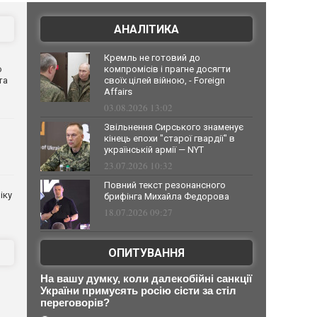
АНАЛІТИКА
Кремль не готовий до
о
компромісів і прагне досягти
та
своїх цілей війною, - Foreign
Affairs
03.08.2026 13:02
Звільнення Сирського знаменує
кінець епохи "старої гвардії" в
українській армії — NYT
23.07.2026 10:32
Повний текст резонансного
іку
брифінга Михайла Федорова
18.07.2026 09:27
ОПИТУВАННЯ
На вашу думку, коли далекобійні санкції
України примусять росію сісти за стіл
переговорів?