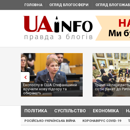
ГОЛОВНА
ОГЛЯД БЛОГОСФЕРИ
ОГЛЯД БЛОГОЖАБ
Експослу в США Стефанішиній
Трамп не передасть
вручили нову підозру та
сотні ракет до Patri
обирають...
...
ПОЛІТИКА
СУСПІЛЬСТВО
ЕКОНОМІКА
Н
РОСІЙСЬКО-УКРАЇНСЬКА ВІЙНА
КОРОНАВІРУС COVID-19