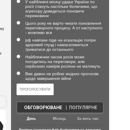
У найближчі місяці удари України по
росії стануть настільки болючими, що
агресору доведеться поновити
перемовини
Цього року не варто чекати поновлення
переговорного процесу. А от наступного
ому
- можливо все
рф навпаки піде на ескалацію попри
здоровий глузд і намагатиметься
триматися до останнього
е
Найближчим часом росія може
погодитись на переговори, але
серйозних намірів росіяни не матимуть
Вже давно не роблю жодних прогнозів
щодо завершення війни
ОБГОВОРЮВАНЕ
|
ПОПУЛЯРНЕ
День
Місяць
За весь час