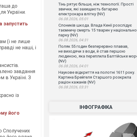
Тінь рятує більше, ніж технології. Прості
таша до
звички, які захищають батарею
ля України.
електрокара влітку (NV)
06.08.2026, 05:01
а запустить
Слоників шкода. Влада Кенії розслідує
таємничу смерть 15 тварин у національн
парку (NV)
06.08.2026, 04:31
м (і не лише
Поляк 55 годин безперервно плавав,
равді не наші, і
не виходячи з води, й став першою
людиною, яка переплила Балтійське мор
(NV)
нсистів.
06.08.2026, 04:01
авлено завдання
Наукове відкриття на полотні 1611 року.
 в Україні. З
Картина Брейгеля Старшого розкрила
раціон кажанів (NV)
06.08.2026, 03:31
расно із
ІНФОГРАФІКА
ому його
ю Сполучених
про його вплив