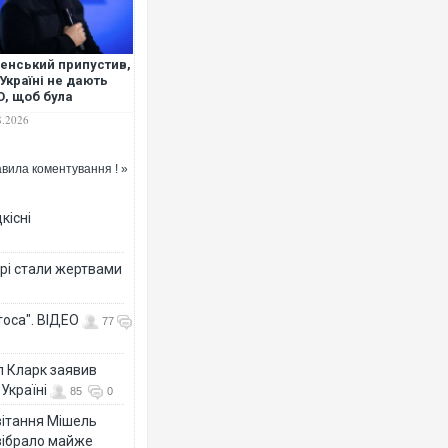
енський припустив,
Україні не дають
, щоб була
Українські надзвичайники вря
овірливою"
під час ліквідації масштабної л
8.2026
Франції
вила коментування ! »
кісні
рі стали жертвами
тоса". ВІДЕО
77
Неймар влаштував конфлікт п
л Кларк заявив
"Сантоса". ВІДЕО
Україні
85
0
ивітання Мішель
зібрало майже