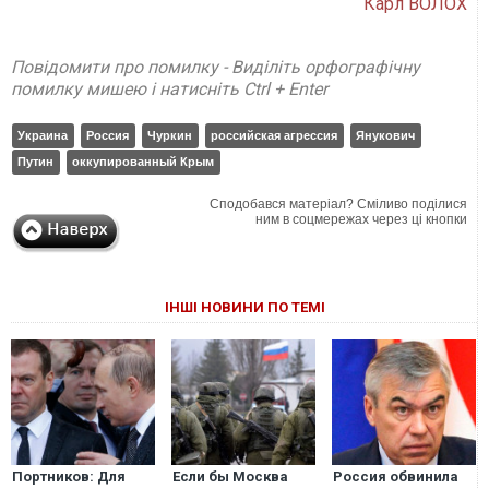
Карл ВОЛОХ
Повідомити про помилку - Виділіть орфографічну
помилку мишею і натисніть Ctrl + Enter
Украина
Россия
Чуркин
российская агрессия
Янукович
Путин
оккупированный Крым
Сподобався матеріал? Сміливо поділися
ним в соцмережах через ці кнопки
ІНШІ НОВИНИ ПО ТЕМІ
Портников: Для
Если бы Москва
Россия обвинила