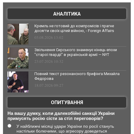
АНАЛІТИКА
Кремль не готовий до компромісів і прагне
досягти своїх цілей війною, - Foreign Affairs
03.08.2026 13:02
Звільнення Сирського знаменує кінець епохи
"старої гвардії" в українській армії — NYT
23.07.2026 10:32
Повний текст резонансного брифінга Михайла
Федорова
18.07.2026 09:27
ОПИТУВАННЯ
На вашу думку, коли далекобійні санкції України
примусять росію сісти за стіл переговорів?
У найближчі місяці удари України по росії стануть
настільки болючими, що агресору доведеться