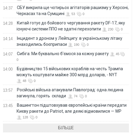
СБУ викрила ще чотирьох агітаторів рашизму у Херсоні,
14:37
Черкасах та на Сумщині
53
0
Китай готує до бойового чергування ракету DF-17, яку
14:28
існуючі системи ППО не здатні перехопити
230
0
Інцидент з дроном у Лейпцигу: в українському літаку
14:14
знаходились боєприпаси
190
0
Сибіга: Ми буквально б’ємося за кожну ракету
14:07
45
0
Будівництво 15 військових кораблів на честь Трампа
14:00
можуть коштувати майже 300 млрд доларів, - NYT
48
0
Російські війська атакували Павлоград: одна людина
13:57
загинула, горять склади
74
0
Вашингтон підштовхував європейські країни передати
13:45
Києву ракети до Patriot, але деякі відмовилися — WP
128
0
БІЛЬШЕ