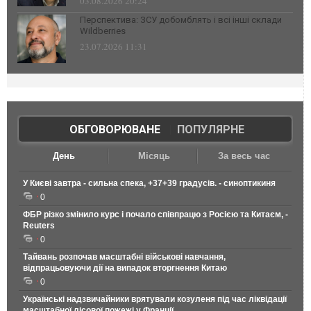
03.08.2026 20:24
Перспектива: ЗСУ добомблять і всі інші склади
Wildberries
23.07.2026 11:31
ОБГОВОРЮВАНЕ
|
ПОПУЛЯРНЕ
День
Місяць
За весь час
У Києві завтра - сильна спека, +37+39 градусів. - синоптикиня
0
ФБР різко змінило курс і почало співпрацю з Росією та Китаєм, -
Reuters
0
Тайвань розпочав масштабні військові навчання,
відпрацьовуючи дії на випадок вторгнення Китаю
0
Українські надзвичайники врятували козуленя під час ліквідації
масштабної лісової пожежі у Франції