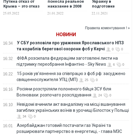
Путина отказ от
понесла реальное
Украину в
Крыма – это отказ
наказание в 2008
подготовке
от собственного
году за агрессию в
провокаций на
25.05.2022
21.01.2022
22.11.2021
режима как
отношении
границе и
такового
Грузии, никакой
оккупированном
аннексии Крыма не
Крыму
Правила коментування ! »
произошло бы, –
НОВИНИ
Сазонов
У СБУ розповіли про ураження Ярославського НПЗ
16:34
та кораблів берегової охорони фсб у Керчі
0
0
ФІФА розсилала федераціям заготовлені листи на
16:32
підтримку переобрання Інфантіно - Sky News
6
0
15 років ув’язнення за співпрацю з фсб рф: засуджено
16:22
священнослужителя УПЦ (МП)
25
0
Росіяни розстріляли полоненого бійця ЗСУ біля
16:16
Волновахи: розпочато розслідування
24
0
Невідомі вчинили акт вандалізму на місці вшанування
16:10
загиблих українських воїнів в урочищі Білосток у Польщі
34
0
Азербайджан готовий постачати газ Україні та
16:01
розширювати партнерство в енергетиці, - глава МЗС