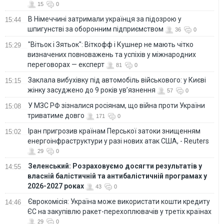
15
0
В Німеччині затримали українця за підозрою у
15:44
шпигунстві за оборонним підприємством
36
0
"Вітьок і Зятьок": Віткофф і Кушнер не мають чітко
15:29
визначених повноважень та успіхів у міжнародних
переговорах — експерт
81
0
Заклала вибухівку під автомобіль військового: у Києві
15:15
жінку засуджено до 9 років ув’язнення
57
0
У МЗС РФ зізналися росіянам, що війна проти України
15:08
триватиме довго
171
0
Іран пригрозив країнам Перської затоки знищенням
15:02
енергоінфраструктури у разі нових атак США, - Reuters
29
0
Зеленський: Розраховуємо досягти результатів у
14:55
власній балістичній та антибалістичній програмах у
2026-2027 роках
43
0
Єврокомісія: Україна може використати кошти кредиту
14:46
ЄС на закупівлю ракет-перехоплювачів у третіх країнах
29
0