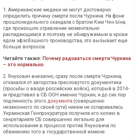
1. Американские медики не могут достоверно
определить причину смерти посла Чуркина. На фоне
прошлонедельного скандала с братом Ким Чен Ына,
где произошло отравление моментально
распадающимся и поэтому не обнаружимым в крови
ядом эфэсбэшного производства, это вызывает ещё
больше вопросов.
Читайте также:
Почему радоваться смерти Чуркина
– это нормально
2. Янукович внезапно, сразу после смерти Чуркина,
отказался от авторства пресловутого документика
(просьбы о вводе российских войск), который в 2014-
м представил в СБ ООН именно Чуркин, и до сих пор
подлинность этого
документа
(совершенно
незаконного по своей сути) никем не оспаривалась.
Украинская Генпрокуратура получила его копию в
секретариате СБ совершенно легально для
использования в процессе против Януковича по
обвинению того в государственной измене.