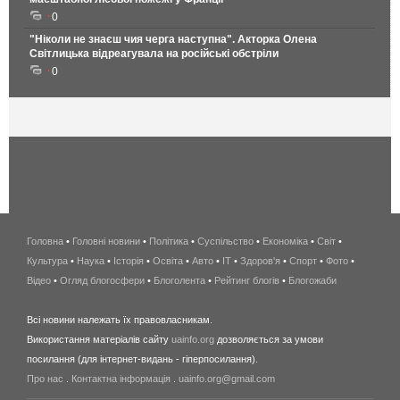
0
"Ніколи не знаєш чия черга наступна". Акторка Олена
Світлицька відреагувала на російські обстріли
0
Головна
•
Головні новини
•
Політика
•
Суспільство
•
Економіка
беспроводной
•
Світ
•
Культура
•
Наука
•
Історія
•
Освіта
•
Авто
•
IT
•
Здоров'я
интернет
•
Спорт
•
Фото
•
Відео
•
Огляд блогосфери
•
Блоголента
•
Рейтинг блогів
киев
•
Блогожаби
и
Всі новини належать їх правовласникам.
область
Використання матеріалів сайту
uainfo.org
дозволяється за умови
wimax
посилання (для інтернет-видань - гіперпосилання).
интернет
Про нас
.
Контактна інформація
.
uainfo.org@gmail.com
в
киеве