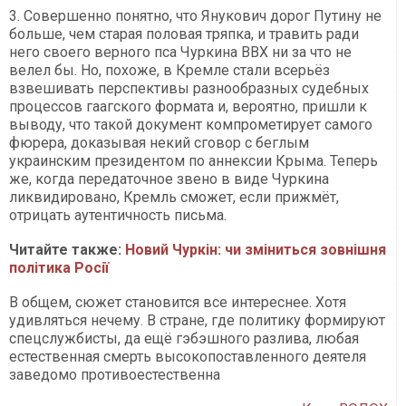
3. Совершенно понятно, что Янукович дорог Путину не
больше, чем старая половая тряпка, и травить ради
него своего верного пса Чуркина ВВХ ни за что не
велел бы. Но, похоже, в Кремле стали всерьёз
взвешивать перспективы разнообразных судебных
процессов гаагского формата и, вероятно, пришли к
выводу, что такой документ компрометирует самого
фюрера, доказывая некий сговор с беглым
украинским президентом по аннексии Крыма. Теперь
же, когда передаточное звено в виде Чуркина
ликвидировано, Кремль сможет, если прижмёт,
отрицать аутентичность письма.
Читайте также:
Новий Чуркін: чи зміниться зовнішня
політика Росії
В общем, сюжет становится все интереснее. Хотя
удивляться нечему. В стране, где политику формируют
спецслужбисты, да ещё гэбэшного разлива, любая
естественная смерть высокопоставленного деятеля
заведомо противоестественна