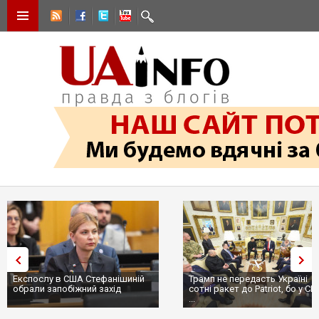
Експослу в США Стефанішиній
Трамп не передасть Україні
обрали запобіжний захід
сотні ракет до Patriot, бо у С
...