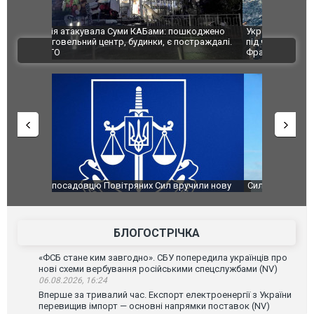
шкоджено
Українські надзвичайники врятували козуленя
СБУ за спр
траждалі.
під час ліквідації масштабної лісової пожежі у
Болгарії з
ВІДЕО
Франції
ФОТО
чили нову
Сили оборони уразили Ярославський НПЗ:
Неймар вла
губернатор регіону заявив про наймасштабнішу
"Сантоса".
атаку. ВІДЕО
БЛОГОСТРІЧКА
«ФСБ стане ким завгодно». СБУ попередила українців про
нові схеми вербування російськими спецслужбами (NV)
06.08.2026, 16:24
Вперше за тривалий час. Експорт електроенергії з України
перевищив імпорт — основні напрямки поставок (NV)