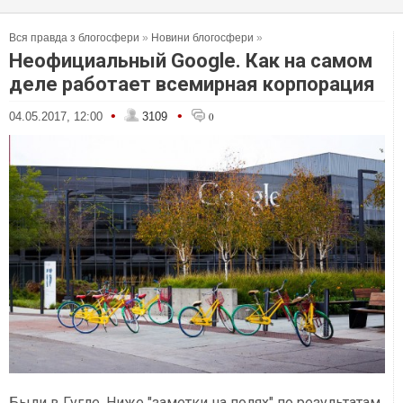
Вся правда з блогосфери
»
Новини блогосфери
»
Неофициальный Google. Как на самом
деле работает всемирная корпорация
•
•
04.05.2017, 12:00
3109
0
Были в Гугле. Ниже "заметки на полях" по результатам