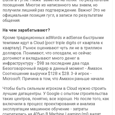
посещения. Многое из написанного мы знаем, но
получили лишний раз подтверждение. Важно! Это не
официальная позиция гугл, а записи по результатам
общения.
На чем зарабатывают?
Кроме традиционных adWords и adSense быстрыми
темпами идут в Cloud (рост triple digits от квартала к
кварталу). Рынок оценивают чуть ли не в триллион
долларов. Понимают, что опоздали, но сейчас
догоняют и вкладывают много денег в
инфраструктуру - $9B за последние два года.
Безоговорочный лидер в данный момент - Амазон.
Соотношение выручки $12B к $2B. 3-й игрок -
Microsoft. Причина в том, что Амазон раньше начали.
Чтобы быть сильным игроком в Cloud нужно строить
лучшие датацентры. У Google с опытом строительства
таких центров, понятно, все хорошо. Но после того, как
включили в процесс проектирования и анализа
эксплуатации машинное обучение - затраты
сократились на 40%ю В Machine Learning (ml) видят