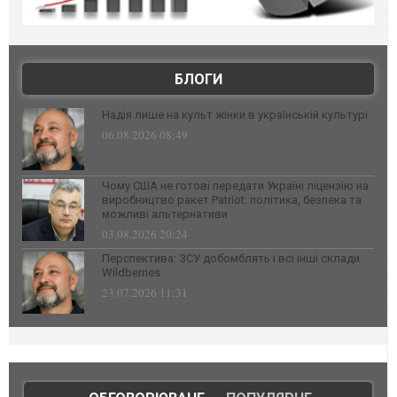
БЛОГИ
Надія лише на культ жінки в українській культурі
06.08.2026 08:49
Чому США не готові передати Україні ліцензію на
виробництво ракет Patriot: політика, безпека та
можливі альтернативи
03.08.2026 20:24
Перспектива: ЗСУ добомблять і всі інші склади
Wildberries
23.07.2026 11:31