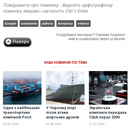
Повідомити про помилку - Виділіть орфографічну
помилку мишею і натисніть Ctrl + Enter
Google
компания
работа
вопросы
ответы
Сподобався матеріал? Сміливо поділися
ним в соцмережах через ці кнопки
ІНШІ НОВИНИ ПО ТЕМІ
Одна з найбільших
У Чорному морі
Українська
транспортних
після атаки
компанія передала
компаній Росії
морських дронів
США перші 2000
відмовилася
затонув
FPV-дронів F10
05.08.2026
01.08.2026
31.07.2026
перевозити
контейнеровоз