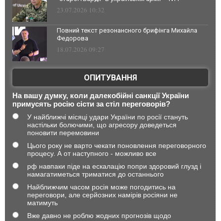
23.07.2026 10:32
Повний текст резонансного брифінга Михайла
Федорова
18.07.2026 09:27
ОПИТУВАННЯ
На вашу думку, коли далекобійні санкції України
примусять росію сісти за стіл переговорів?
У найближчі місяці удари України по росії стануть
настільки болючими, що агресору доведеться
поновити перемовини
Цього року не варто чекати поновлення переговорного
процесу. А от наступного - можливо все
рф навпаки піде на ескалацію попри здоровий глузд і
намагатиметься триматися до останнього
Найближчим часом росія може погодитись на
переговори, але серйозних намірів росіяни не
матимуть
Вже давно не роблю жодних прогнозів щодо