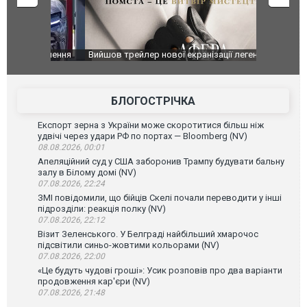
оновлення
Вийшов трейлер нової екранізації легендарного
Зеленський
фільму "Афера Томаса Крауна"
перемовин
БЛОГОСТРІЧКА
Експорт зерна з України може скоротитися більш ніж
удвічі через удари РФ по портах — Bloomberg (NV)
08.08.2026, 00:01
Апеляційний суд у США заборонив Трампу будувати бальну
залу в Білому домі (NV)
07.08.2026, 22:24
ЗМІ повідомили, що бійців Скелі почали переводити у інші
підрозділи: реакція полку (NV)
07.08.2026, 22:12
Візит Зеленського. У Белграді найбільший хмарочос
підсвітили синьо-жовтими кольорами (NV)
07.08.2026, 22:00
«Це будуть чудові гроші»: Усик розповів про два варіанти
продовження кар'єри (NV)
07.08.2026, 21:48