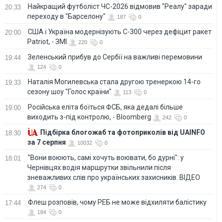
Найкращий футболіст ЧС-2026 відмовив "Реалу" заради
20:33
переходу в "Барселону"
187
0
США і Україна модернізують С-300 через дефіцит ракет
20:00
Patriot, - ЗМІ
220
0
Зеленський прибув до Сербії на важливі перемовини
19:44
124
0
Наталія Могилевська стала другою тренеркою 14-го
19:33
сезону шоу "Голос країни"
113
0
Російська еліта боїться ФСБ, яка дедалі більше
19:00
виходить з-під контролю, - Bloomberg
242
0
Підбірка блогожаб та фотоприколів від UAINFO
18:30
за 7 серпня
10032
0
"Вони воюють, самі хочуть воювати, бо дурні": у
18:01
Чернівцях водія маршрутки звільнили після
зневажливих слів про українських захисників. ВІДЕО
274
0
Флеш розповів, чому РЕБ не може відхиляти балістику
17:44
184
0