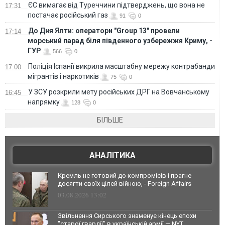
ЄС вимагає від Туреччини підтверджень, що вона не
17:31
постачає російський газ
91
0
До Дня Ялти: оператори "Group 13" провели
17:14
морський парад біля південного узбережжя Криму, -
ГУР
566
0
Поліція Іспанії викрила масштабну мережу контрабанди
17:00
мігрантів і наркотиків
75
0
У ЗСУ розкрили мету російських ДРГ на Вовчанському
16:45
напрямку
128
0
БІЛЬШЕ
АНАЛІТИКА
Кремль не готовий до компромісів і прагне
досягти своїх цілей війною, - Foreign Affairs
03.08.2026 13:02
Звільнення Сирського знаменує кінець епохи
"старої гвардії" в українській армії — NYT