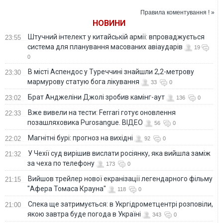
вантажі Чорним
компанії
морем
«Росатома»
Правила коментування ! »
НОВИНИ
Штучний інтелект у китайській армії: впроваджується
23:55
система для планування масованих авіаударів
19
0
В місті Аспендос у Туреччині знайшли 2,2-метрову
23:30
мармурову статую бога лікування
33
0
Брат Анджеліни Джолі зробив камінг-аут
23:02
136
0
Вже вивели на тести: Ferrari готує оновлення
22:33
позашляховика Purosangue. ВІДЕО
56
0
Магнітні бурі: прогноз на вихідні
22:02
92
0
У Чехії суд вирішив вислати росіянку, яка вийшла заміж
21:32
за чеха по телефону
173
0
Вийшов трейлер нової екранізації легендарного фільму
21:15
"Афера Томаса Крауна"
118
0
Спека ще затримується: в Укргідрометцентрі розповіли,
21:00
якою завтра буде погода в Україні
343
0