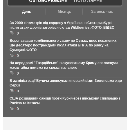
ОБГОВОРЮВАНЕ
|
ПОПУЛЯРНЕ
День
Місяць
За весь час
За 2000 кілометрів від кордону з Україною: в Єкатеринбурзі
після атаки дронів загорівся склад Wildberries. ФОТО. ВІДЕО
0
Ворог завдав комбінованого удару по Сумах, двоє поранених.
Ще десятеро постраждали після атаки БПЛА по ринку на
Сумщині. ФОТО
0
На аеродромі "Гвардійське" в окупованому Криму спалахнула
масштабна пожежа на складі пального
0
В адміністрації Вучича анонсували перший візит Зеленського до
Сербії
0
США розширили санкції проти Куби через військову співпрацю з
Росією та Китаєм
0