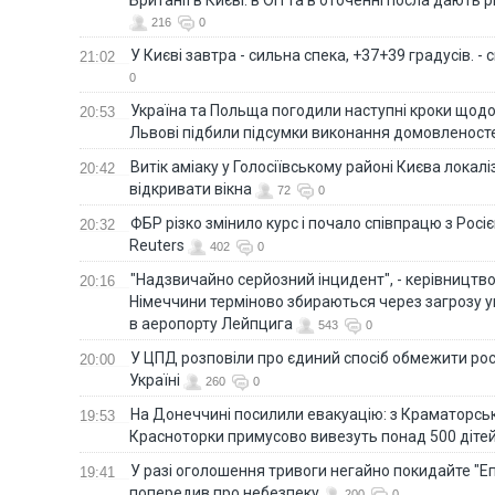
216
0
У Києві завтра - сильна спека, +37+39 градусів. -
21:02
0
Україна та Польща погодили наступні кроки щодо 
20:53
Львові підбили підсумки виконання домовленост
Витік аміаку у Голосіївському районі Києва локал
20:42
відкривати вікна
72
0
ФБР різко змінило курс і почало співпрацю з Росіє
20:32
Reuters
402
0
"Надзвичайно серйозний інцидент", - керівництв
20:16
Німеччини терміново збираються через загрозу у
в аеропорту Лейпцига
543
0
У ЦПД розповіли про єдиний спосіб обмежити рос
20:00
Україні
260
0
На Донеччині посилили евакуацію: з Краматорськ
19:53
Красноторки примусово вивезуть понад 500 діте
У разі оголошення тривоги негайно покидайте "Еп
19:41
попередив про небезпеку
200
0