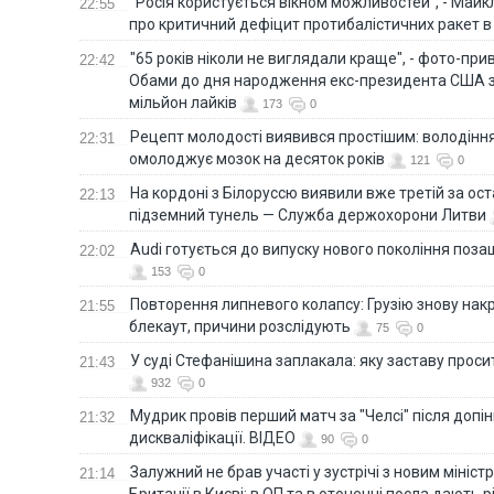
"Росія користується вікном можливостей", - Майк
22:55
про критичний дефіцит протибалістичних ракет в 
"65 років ніколи не виглядали краще", - фото-пр
22:42
Обами до дня народження екс-президента США 
мільйон лайків
173
0
Рецепт молодості виявився простішим: володінн
22:31
омолоджує мозок на десяток років
121
0
На кордоні з Білоруссю виявили вже третій за ост
22:13
підземний тунель — Служба держохорони Литви
Audi готується до випуску нового покоління поз
22:02
153
0
Повторення липневого колапсу: Грузію знову нак
21:55
блекаут, причини розслідують
75
0
У суді Стефанішина заплакала: яку заставу прос
21:43
932
0
Мудрик провів перший матч за "Челсі" після допін
21:32
дискваліфікації. ВІДЕО
90
0
Залужний не брав участі у зустрічі з новим мініс
21:14
Британії в Києві: в ОП та в оточенні посла дають 