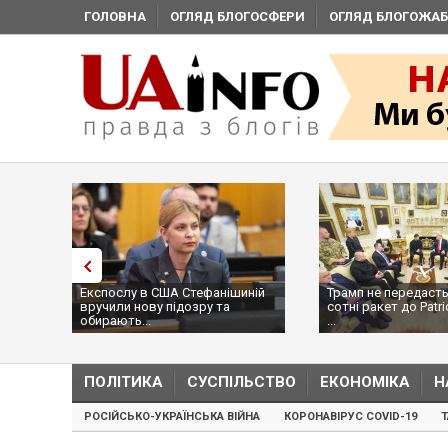
ГОЛОВНА
ОГЛЯД БЛОГОСФЕРИ
ОГЛЯД БЛОГОЖАБ
Експослу в США Стефанішиній
Трамп не передасть
вручили нову підозру та
сотні ракет до Patri
обирають...
...
ПОЛІТИКА
СУСПІЛЬСТВО
ЕКОНОМІКА
Н
РОСІЙСЬКО-УКРАЇНСЬКА ВІЙНА
КОРОНАВІРУС COVID-19