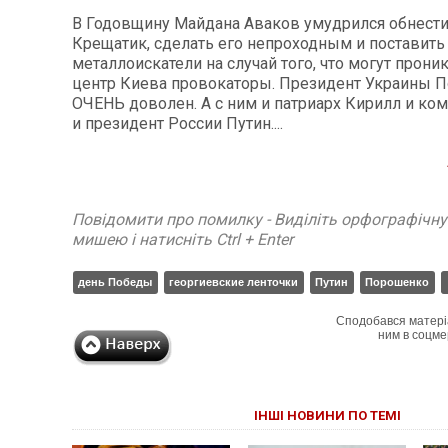
В Годовщину Майдана Аваков умудрился обнести
Крещатик, сделать его непроходным и поставить
металлоискатели на случай того, что могут прони
центр Киева провокаторы. Президент Украины 
ОЧЕНЬ доволен. А с ним и патриарх Кирилл и ко
и президент России Путин....
Повідомити про помилку - Виділіть орфографічн
мишею і натисніть Ctrl + Enter
день Победы
георгиевские ленточки
Путин
Порошенко
Сподобався матері
ним в соцме
ІНШІ НОВИНИ ПО ТЕМІ