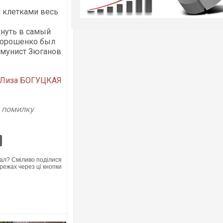
 клетками весь
кнуть в самый
Порошенко был
ммунист Зюганов
Лиза БОГУЦКАЯ
у помилку
ал? Сміливо поділися
режах через ці кнопки