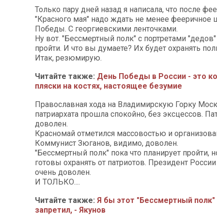
Только пару дней назад я написала, что после фе
"Красного мая" надо ждать не менее фееричное 
Победы. С георгиевскими ленточками.
Ну вот. "Бессмертный полк" с портретами "дедов"
пройти. И что вы думаете? Их будет охранять поли
Итак, резюмирую.
Читайте также:
День Победы в России - это к
пляски на костях, настоящее безумие
Православная хода на Владимирскую Горку Мос
патриархата прошла спокойно, без эксцессов. Па
доволен.
Красномай отметился массовостью и организова
Коммунист Зюганов, видимо, доволен.
"Бессмертный полк" пока что планирует пройти, н
готовы охранять от патриотов. Президент России
очень доволен.
И ТОЛЬКО....
Читайте также:
Я бы этот "Бессмертный полк"
запретил, - Якунов