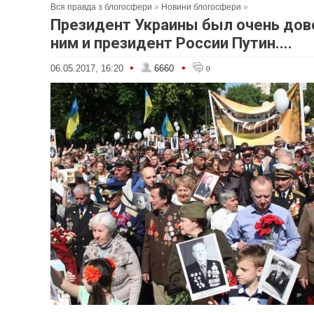
Вся правда з блогосфери
»
Новини блогосфери
»
Президент Украины был очень дово
ним и президент России Путин....
•
•
06.05.2017, 16:20
6660
0