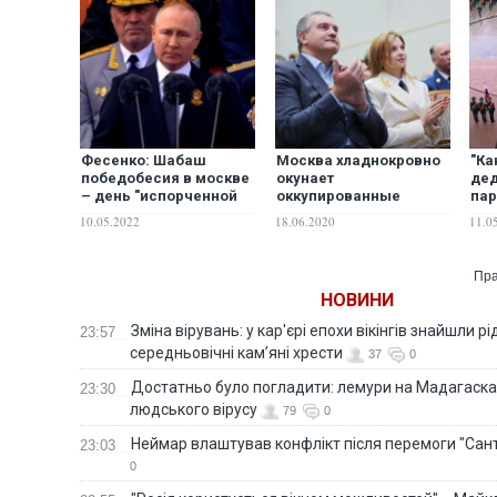
Фесенко: Шабаш
Москва хладнокровно
"Ка
победобесия в москве
окунает
дед
– день "испорченной
оккупированные
пар
победы"
территории в
выс
10.05.2022
18.06.2020
11.0
коронавирусную
пок
клоаку "Победобесия"
кра
Пу
Пра
НОВИНИ
Зміна вірувань: у кар'єрі епохи вікінгів знайшли рід
23:57
середньовічні кам’яні хрести
37
0
Достатньо було погладити: лемури на Мадагаска
23:30
людського вірусу
79
0
Неймар влаштував конфлікт після перемоги "Сан
23:03
0