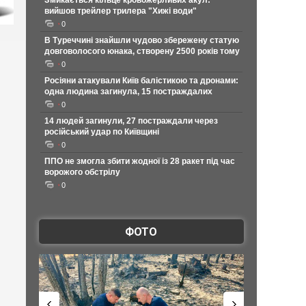
Змикається кільце кровожерливих акул:
вийшов трейлер трилера "Хижі води"
0
В Туреччині знайшли чудово збережену статую
довговолосого юнака, створену 2500 років тому
0
Росіяни атакували Київ балістикою та дронами:
одна людина загинула, 15 постраждалих
0
14 людей загинули, 27 постраждали через
російський удар по Київщині
0
ППО не змогла збити жодної із 28 ракет під час
ворожого обстрілу
0
ФОТО