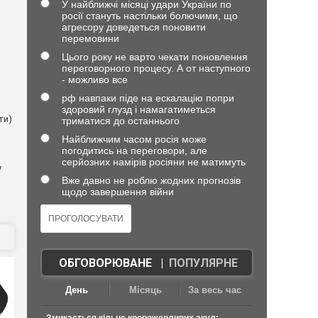
У найближчі місяці удари України по
росії стануть настільки болючими, що
агресору доведеться поновити
перемовини
Цього року не варто чекати поновлення
в
переговорного процесу. А от наступного
- можливо все
рф навпаки піде на ескалацію попри
здоровий глузд і намагатиметься
ти)
триматися до останнього
Найближчим часом росія може
погодитись на переговори, але
серйозних намірів росіяни не матимуть
у
Вже давно не роблю жодних прогнозів
щодо завершення війни
ОБГОВОРЮВАНЕ
|
ПОПУЛЯРНЕ
День
Місяць
За весь час