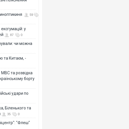
 синоптикиня
59
ексгумацій: у
ей
87
0
ізували: чи можна
ю та Китаєм, -
о МВС та розвідка
країнському борту
ійські удари по
а, Біленького та
й
35
0
іцентр": "Флеш"