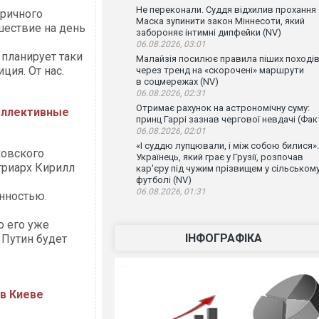
Не переконали. Суддя відхилив прохання
еричного
Маска зупинити закон Міннесоти, який
шествие на день
забороняє інтимні дипфейки (NV)
06.08.2026, 03:01
 планирует таки
Малайзія посилює правила піших поході
ция. От нас.
через тренд на «скорочені» маршрути
в соцмережах (NV)
06.08.2026, 02:31
Отримає рахунок на астрономічну суму:
оллективные
принц Гаррі зазнав чергової невдачі (Фак
06.08.2026, 02:01
«І суддю лупцювали, і між собою билися».
ковского
Українець, який грає у Грузії, розпочав
триарх Кирилл
кар'єру під чужим прізвищем у сільськом
футболі (NV)
06.08.2026, 01:31
нностью.
о его уже
ІНФОГРАФІКА
 Путин будет
 в Киеве