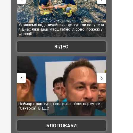
звичайники врятували козуленя
СБУ за сприяння Нацполіції та правоох
ції масштабної лісової пожежі у
Болгарії затримала міжнародного нар
ФОТО
ВІДЕО
вав конфлікт після перемоги
Мудрик провів перший матч за "Челсі"
ЕО
допінгової дискваліфікації. ВІДЕО
БЛОГОЖАБИ