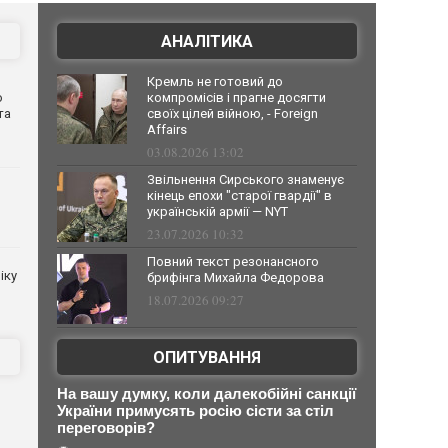
АНАЛІТИКА
Кремль не готовий до
о
компромісів і прагне досягти
та
своїх цілей війною, - Foreign
Affairs
03.08.2026 13:02
Звільнення Сирського знаменує
кінець епохи "старої гвардії" в
українській армії — NYT
23.07.2026 10:32
Повний текст резонансного
іку
брифінга Михайла Федорова
18.07.2026 09:27
ОПИТУВАННЯ
На вашу думку, коли далекобійні санкції
України примусять росію сісти за стіл
переговорів?