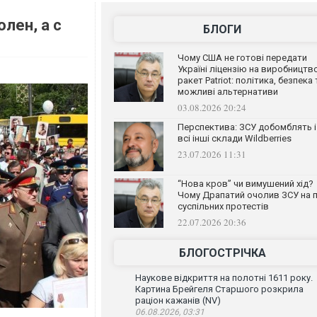
лен, а с
БЛОГИ
Чому США не готові передати
Україні ліцензію на виробництв
ракет Patriot: політика, безпека 
можливі альтернативи
03.08.2026 20:24
Перспектива: ЗСУ добомблять і
всі інші склади Wildberries
23.07.2026 11:31
“Нова кров” чи вимушений хід?
Чому Драпатий очолив ЗСУ на п
суспільних протестів
22.07.2026 20:36
БЛОГОСТРІЧКА
Наукове відкриття на полотні 1611 року.
Картина Брейгеля Старшого розкрила
раціон кажанів (NV)
06.08.2026, 03:31