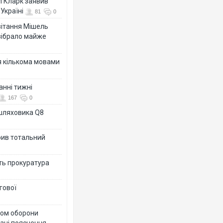
л Кларк заявив
Україні
81
0
ивітання Мішель
зібрало майже
я кількома мовами
анні тижні
167
0
ашляховика Q8
рив тотальний
ить прокуратура
гової
тром оборони
різні пояснення