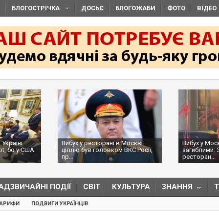
БЛОГОСТРІЧКА
ДОСЬЄ
БЛОГОЖАБИ
ФОТО
ВІДЕО
 Україні
Вибух у ресторані в Москві:
Вибух у Мос
ot, бо у США
ціллю був головком ВКС Росії,
загиблими: 
пр...
ресторан...
АДЗВИЧАЙНІ ПОДІЇ
СВІТ
КУЛЬТУРА
ЗНАННЯ
ТАРИФИ
ПОДВИГИ УКРАЇНЦІВ