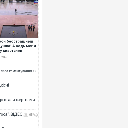
Українські над
під час ліквіда
Франції
кой бесстрашный
ушка! А ведь мог и
у кварталов
елить!": в России
5.2020
азали
сноречивое фото с
тиным
вила коментування ! »
кісні
рі стали жертвами
Неймар влашту
"Сантоса". ВІД
тоса". ВІДЕО
65