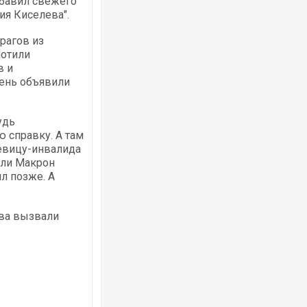
добавил свежего
ия Киселева".
рагов из
лотили
в и
день объявили
Ворог завдав комбінованого удару по
двоє поранених. Ще десятеро постра
після атаки БПЛА по ринку на Сумщині
удь
ю справку. А там
 певицу-инвалида
или Макрон
л позже. А
тва вызвали
Вже вивели на тести: Ferrari готує оно
позашляховика Purosangue. ВІДЕО