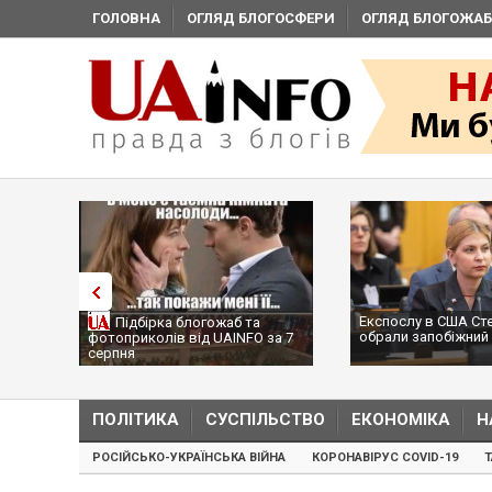
ГОЛОВНА
ОГЛЯД БЛОГОСФЕРИ
ОГЛЯД БЛОГОЖАБ
Експослу в США Ст
Підбірка блогожаб та
обрали запобіжний 
фотоприколів від UAINFO за 7
серпня
ПОЛІТИКА
СУСПІЛЬСТВО
ЕКОНОМІКА
Н
РОСІЙСЬКО-УКРАЇНСЬКА ВІЙНА
КОРОНАВІРУС COVID-19