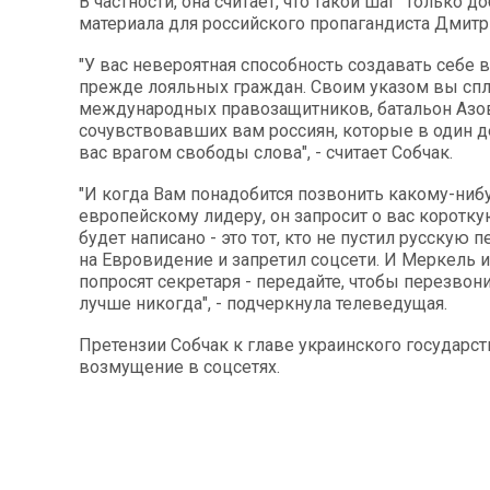
В частности, она считает, что такой шаг "только 
материала для российского пропагандиста Дмитр
"У вас невероятная способность создавать себе в
прежде лояльных граждан. Своим указом вы сп
международных правозащитников, батальон Азо
сочувствовавших вам россиян, которые в один 
вас врагом свободы слова", - считает Собчак.
"И когда Вам понадобится позвонить какому-ниб
европейскому лидеру, он запросит о вас коротку
будет написано - это тот, кто не пустил русскую
на Евровидение и запретил соцсети. И Меркель 
попросят секретаря - передайте, чтобы перезвони
лучше никогда", - подчеркнула телеведущая.
Претензии Собчак к главе украинского государс
возмущение в соцсетях.