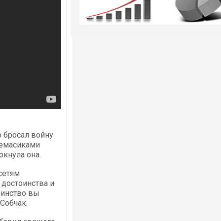
о бросал войну
мемасиками
ркнула она.
сетям
достоинства и
оинство вы
Собчак.