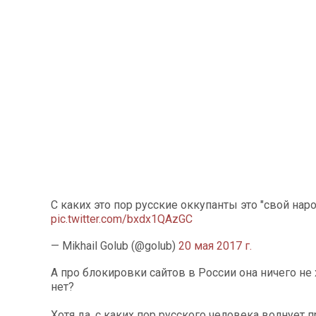
С каких это пор русские оккупанты это "свой наро
pic.twitter.com/bxdx1QAzGC
— Mikhail Golub (@golub)
20 мая 2017 г.
А про блокировки сайтов в России она ничего не 
нет?
Хотя да, с каких пор русского человека волнует 