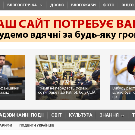
БЛОГОСТРІЧКА
ДОСЬЄ
БЛОГОЖАБИ
ФОТО
ВІДЕО
ефанішиній
Трамп не передасть Україні
Вибух у рес
захід
сотні ракет до Patriot, бо у США
ціллю був г
...
пр...
АДЗВИЧАЙНІ ПОДІЇ
СВІТ
КУЛЬТУРА
ЗНАННЯ
ТАРИФИ
ПОДВИГИ УКРАЇНЦІВ