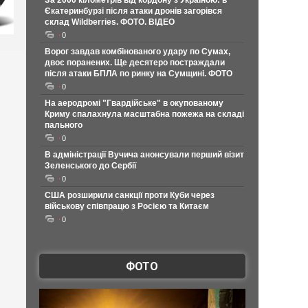
За 2000 кілометрів від кордону з Україною: в
Єкатеринбурзі після атаки дронів загорівся
склад Wildberries. ФОТО. ВІДЕО
0
Ворог завдав комбінованого удару по Сумах,
двоє поранених. Ще десятеро постраждали
після атаки БПЛА по ринку на Сумщині. ФОТО
0
На аеродромі "Гвардійське" в окупованому
Криму спалахнула масштабна пожежа на складі
пального
0
В адміністрації Вучича анонсували перший візит
Зеленського до Сербії
0
США розширили санкції проти Куби через
військову співпрацю з Росією та Китаєм
0
ФОТО