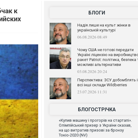
чак к
БЛОГИ
ийских
Надія лише на культ жінки в
українській культурі
06.08.2026 08:49
Чому США не готові передати
Україні ліцензію на виробництв
ракет Patriot: політика, безпека 
можливі альтернативи
03.08.2026 20:24
Перспектива: ЗСУ добомблять і
всі інші склади Wildberries
23.07.2026 11:31
БЛОГОСТРІЧКА
«Купив машину і прогорів на стартапі».
Олімпійський призер з України сказав,
на що витратив призові за бронзу
Токіо-2020 (NV)