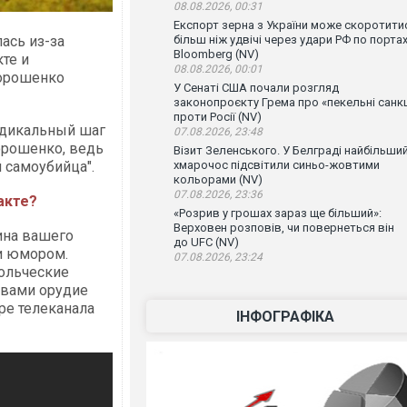
08.08.2026, 00:31
Експорт зерна з України може скоротити
ась из-за
більш ніж удвічі через удари РФ по порта
Bloomberg (NV)
те и
08.08.2026, 00:01
Порошенко
У Сенаті США почали розгляд
законопроєкту Грема про «пекельні санкц
проти Росії (NV)
адикальный шаг
07.08.2026, 23:48
орошенко, ведь
Візит Зеленського. У Белграді найбільши
 самоубийца".
хмарочос підсвітили синьо-жовтими
кольорами (NV)
07.08.2026, 23:36
акте?
«Розрив у грошах зараз ще більший»:
Верховен розповів, чи повернеться він
вина вашего
до UFC (NV)
и юмором.
07.08.2026, 23:24
ольческие
 вами орудие
ре телеканала
ІНФОГРАФІКА