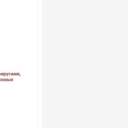
вирусами,
ионных