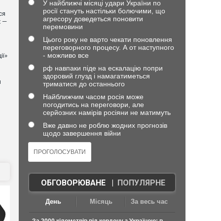
У найближчі місяці удари України по
росії стануть настільки болючими, що
ся
агресору доведеться поновити
х —
перемовини
Цього року не варто чекати поновлення
переговорного процесу. А от наступного
- можливо все
ії»
рф навпаки піде на ескалацію попри
здоровий глузд і намагатиметься
й
триматися до останнього
Найближчим часом росія може
погодитись на переговори, але
серйозних намірів росіяни не матимуть
Вже давно не роблю жодних прогнозів
щодо завершення війни
ОБГОВОРЮВАНЕ
|
ПОПУЛЯРНЕ
День
Місяць
За весь час