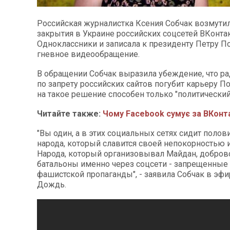
Российская журналистка Ксения Собчак возмутил
закрытия в Украине российских соцсетей ВКонтак
Одноклассники и записала к президенту Петру 
гневное видеообращение.
В обращении Собчак выразила убеждение, что р
по запрету российских сайтов погубит карьеру П
на такое решение способен только "политический
Читайте также:
Чому Facebook сумує за ВКонт
"Вы один, а в этих социальных сетях сидит поло
народа, который славится своей непокорностью 
Народа, который организовывал Майдан, добров
батальоны именно через соцсети - запрещенные
фашистской пропаганды", - заявила Собчак в эфи
Дождь.