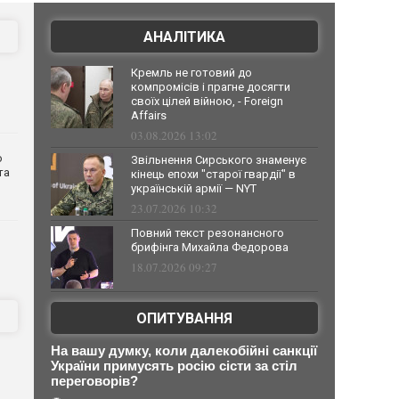
АНАЛІТИКА
Кремль не готовий до
компромісів і прагне досягти
своїх цілей війною, - Foreign
Affairs
03.08.2026 13:02
о
Звільнення Сирського знаменує
та
кінець епохи "старої гвардії" в
українській армії — NYT
23.07.2026 10:32
Повний текст резонансного
брифінга Михайла Федорова
18.07.2026 09:27
ОПИТУВАННЯ
На вашу думку, коли далекобійні санкції
України примусять росію сісти за стіл
переговорів?