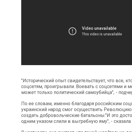
"Исторический опыт свидетельствует, что все, кт
соцсетям, проигрывали. Воевать с соцсетями и 
может только политический самоубийца", - подче
По ее словам, именно благодаря российским соц
украинский народ смог осуществить Революцию 
создать добровольческие батальоны."И это дост
одним указом слили в выгребную яму", - сказала 