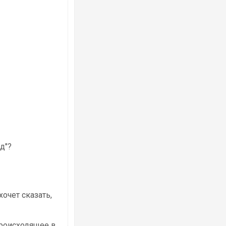
д"?
хочет сказать,
происходящее в