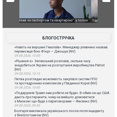
": у полон
Одесу накрила потужна злива з градом та
Вже вивели 
в тезка
ураганним вітром
позашляхов
лаха
БЛОГОСТРІЧКА
«Навіть на вершині Гімалаїв». Менеджер упевнено назвав
переможця бою Ф’юрі — Джошуа (NV)
09.08.2026, 10:30
«Рішення є». Зеленський розповів, скільки часу
знадобиться Україні на розгортання виробництва Patriot
(NV)
09.08.2026, 10:15
Литва розглядає можливість закупівлі систем ППО
та протидронних комплексів у Південної Кореї (NV)
09.08.2026, 10:00
«Подарунків Трамп нам робити не буде». В обмін на що США
дають протиракети, чому не вийшло домовитися
з Маском і що буде з переговорами — Фесенко (NV)
09.08.2026, 09:45
Болгарія викликала українського посла після інциденту
з безпілотником (NV)