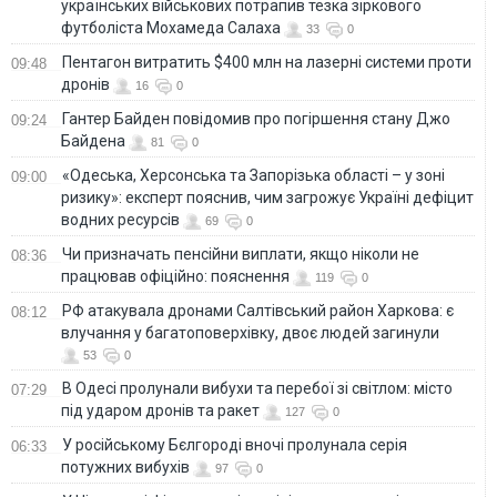
українських військових потрапив тезка зіркового
футболіста Мохамеда Салаха
33
0
Пентагон витратить $400 млн на лазерні системи проти
09:48
дронів
16
0
Гантер Байден повідомив про погіршення стану Джо
09:24
Байдена
81
0
«Одеська, Херсонська та Запорізька області – у зоні
09:00
ризику»: експерт пояснив, чим загрожує Україні дефіцит
водних ресурсів
69
0
Чи призначать пенсійни виплати, якщо ніколи не
08:36
працював офіційно: пояснення
119
0
РФ атакувала дронами Салтівський район Харкова: є
08:12
влучання у багатоповерхівку, двоє людей загинули
53
0
В Одесі пролунали вибухи та перебої зі світлом: місто
07:29
під ударом дронів та ракет
127
0
У російському Бєлгороді вночі пролунала серія
06:33
потужних вибухів
97
0