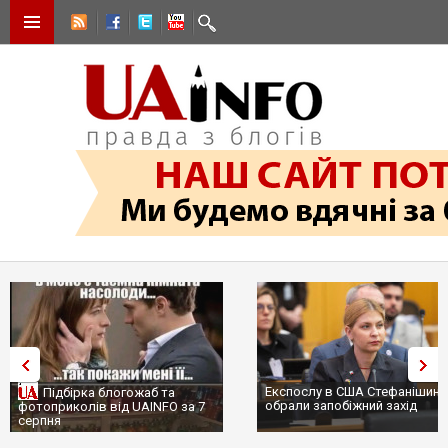
Експослу в США Стефанішині
Підбірка блогожаб та
обрали запобіжний захід
фотоприколів від UAINFO за 7
серпня