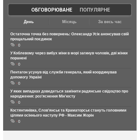
ОБГОВОРЮВАНЕ
|
ПОПУЛЯРНЕ
День
Місяць
За весь час
Остаточна точка без повернень: Олександр Усік анонсував свій
прощальний поєдинок
0
У Коблевому через вибух міни в морі загинув чоловік, дві жінки
поранені
0
Пентагон усунув від служби генерала, який координував
допомогу Україні
0
У яких випадках доведеться замінити радянське свідоцтво про
народження: роз'яснення Мін'юсту
0
Костянтинівка, Слов'янськ та Краматорськ стануть головними
цілями осіннього наступу РФ - Максим Жорін
0