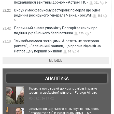
похвалилися зенітним дроном «Астра-ППО»
391
0
Вибух у московському ресторані: померла ще одна
22:22
родичка російського генерала Чайка, - росЗМІ
362
0
Первинний аналіз уламків: у Болгарії заявили про
21:42
падіння українського безпілотника
120
0
"Ми займаємося папірцями. А летить не паперова
21:18
ракета", - Зеленський заявив, що просив ліцензії на
Patriot ще у перший рік війни
68
0
БІЛЬШЕ
АНАЛІТИКА
Кремль не готовий до компромісів і прагне
досягти своїх цілей війною, - Foreign Affairs
03.08.2026 13:02
Звільнення Сирського знаменує кінець епохи
"старої гвардії" в українській армії — NYT