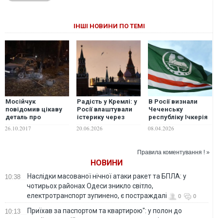
ІНШІ НОВИНИ ПО ТЕМІ
Мосійчук
Радість у Кремлі: у
В Росії визнали
повідомив цікаву
Росії влаштували
Чеченську
деталь про
істерику через
республіку Ічкерія
загиблих у
позбавлення
терористичною
26.10.2017
20.06.2026
08.04.2026
результаті замаху
Зеленського
організацією
на нього
польського ордена
Білого Орла
Правила коментування ! »
НОВИНИ
Наслідки масованої нічної атаки ракет та БПЛА: у
10:38
чотирьох районах Одеси зникло світло,
електротранспорт зупинено, є постраждалі
0
0
Приїхав за паспортом та квартирою": у полон до
10:13