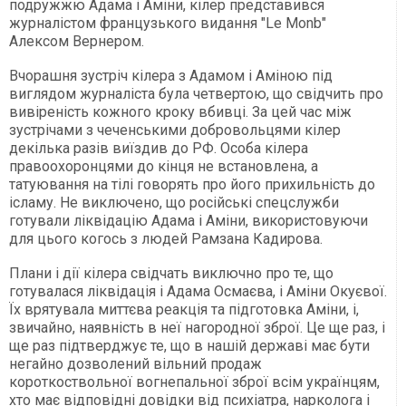
подружжю Адама і Аміни, кілер представився
журналістом французького видання "Le Monb"
Алексом Вернером.
Вчорашня зустріч кілера з Адамом і Аміною під
виглядом журналіста була четвертою, що свідчить про
вивіреність кожного кроку вбивці. За цей час між
зустрічами з чеченськими добровольцями кілер
декілька разів виїздив до РФ. Особа кілера
правоохоронцями до кінця не встановлена, а
татуювання на тілі говорять про його прихильність до
ісламу. Не виключено, що російські спецслужби
готували ліквідацію Адама і Аміни, використовуючи
для цього когось з людей Рамзана Кадирова.
Плани і дії кілера свідчать виключно про те, що
готувалася ліквідація і Адама Осмаєва, і Аміни Окуєвої.
Їх врятувала миттєва реакція та підготовка Аміни, і,
звичайно, наявність в неї нагородної зброї. Це ще раз, і
ще раз підтверджує те, що в нашій державі має бути
негайно дозволений вільний продаж
короткоствольної вогнепальної зброї всім українцям,
хто має відповідні довідки від психіатра, нарколога і