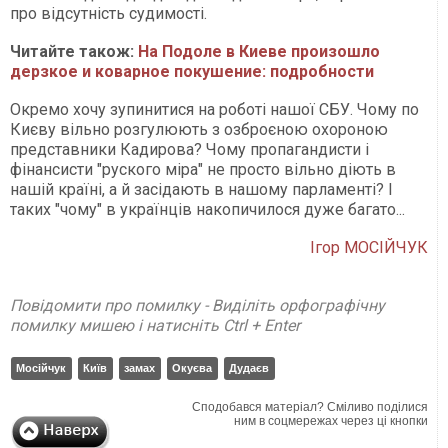
про відсутність судимості.
Читайте також:
На Подоле в Киеве произошло
дерзкое и коварное покушение: подробности
Окремо хочу зупинитися на роботі нашої СБУ. Чому по
Києву вільно розгулюють з озброєною охороною
представники Кадирова? Чому пропагандисти і
фінансисти "руского міра" не просто вільно діють в
нашій країні, а й засідають в нашому парламенті? І
таких "чому" в українців накопичилося дуже багато...
Ігор МОСІЙЧУК
Повідомити про помилку - Виділіть орфографічну
помилку мишею і натисніть Ctrl + Enter
Мосійчук
Київ
замах
Окуєва
Дудаєв
Сподобався матеріал? Сміливо поділися
ним в соцмережах через ці кнопки