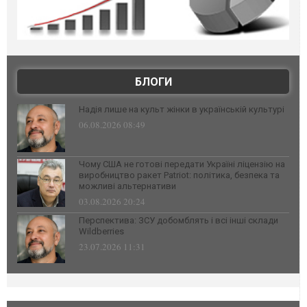
БЛОГИ
Надія лише на культ жінки в українській культурі
06.08.2026 08:49
Чому США не готові передати Україні ліцензію на
виробництво ракет Patriot: політика, безпека та
можливі альтернативи
03.08.2026 20:24
Перспектива: ЗСУ добомблять і всі інші склади
Wildberries
23.07.2026 11:31