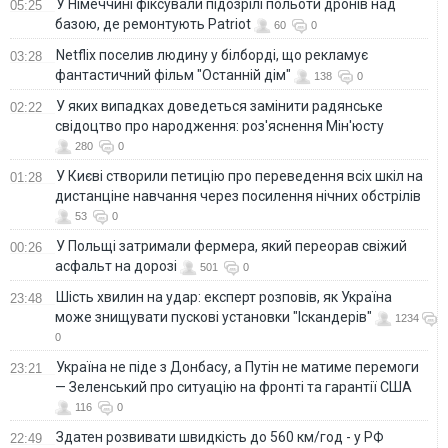
У Німеччині фіксували підозрілі польоти дронів над
05:25
базою, де ремонтують Patriot
60
0
Netflix поселив людину у білборді, що рекламує
03:28
фантастичний фільм "Останній дім"
138
0
У яких випадках доведеться замінити радянське
02:22
свідоцтво про народження: роз'яснення Мін'юсту
280
0
У Києві створили петицію про переведення всіх шкіл на
01:28
дистанціне навчання через посилення нічних обстрілів
53
0
У Польщі затримали фермера, який переорав свіжий
00:26
асфальт на дорозі
501
0
Шість хвилин на удар: експерт розповів, як Україна
23:48
може знищувати пускові установки "Іскандерів"
1234
0
Україна не піде з Донбасу, а Путін не матиме перемоги
23:21
— Зеленський про ситуацію на фронті та гарантії США
116
0
Здатен розвивати швидкість до 560 км/год - у РФ
22:49