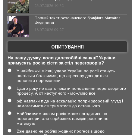
23.07.2026 10:32
Повний текст резонансного брифінга Михайла
Федорова
18.07.2026 09:27
ОПИТУВАННЯ
На вашу думку, коли далекобійні санкції України
примусять росію сісти за стіл переговорів?
У найближчі місяці удари України по росії стануть
настільки болючими, що агресору доведеться
поновити перемовини
Цього року не варто чекати поновлення переговорного
процесу. А от наступного - можливо все
рф навпаки піде на ескалацію попри здоровий глузд і
намагатиметься триматися до останнього
Найближчим часом росія може погодитись на
переговори, але серйозних намірів росіяни не
матимуть
Вже давно не роблю жодних прогнозів щодо