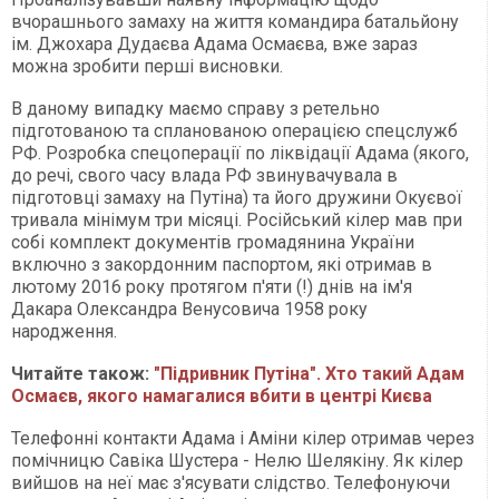
вчорашнього замаху на життя командира батальйону
ім. Джохара Дудаєва Адама Осмаєва, вже зараз
можна зробити перші висновки.
В даному випадку маємо справу з ретельно
підготованою та спланованою операцією спецслужб
РФ. Розробка спецоперації по ліквідації Адама (якого,
до речі, свого часу влада РФ звинувачувала в
підготовці замаху на Путіна) та його дружини Окуєвої
тривала мінімум три місяці. Російський кілер мав при
собі комплект документів громадянина України
включно з закордонним паспортом, які отримав в
лютому 2016 року протягом п'яти (!) днів на ім'я
Дакара Олександра Венусовича 1958 року
народження.
Читайте також:
"Підривник Путіна". Хто такий Адам
Осмаєв, якого намагалися вбити в центрі Києва
Телефонні контакти Адама і Аміни кілер отримав через
помічницю Савіка Шустера - Нелю Шелякіну. Як кілер
вийшов на неї має з'ясувати слідство. Телефонуючи