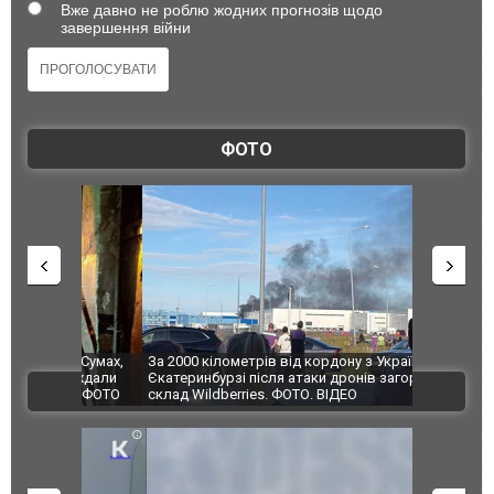
Вже давно не роблю жодних прогнозів щодо
завершення війни
ФОТО
по Сумах,
За 2000 кілометрів від кордону з Україною: в
"Мої іграш
траждали
Єкатеринбурзі після атаки дронів загорівся
суперкарів
ВІДЕО
ині. ФОТО
склад Wildberries. ФОТО. ВІДЕО