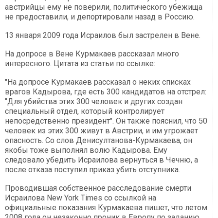
австрийцы ему не поверили, политического убежища
не предоставили, и депортировали назад в Россию.
13 января 2009 года Исраилов был застрелен в Вене.
На допросе в Вене Курмакаев рассказал много
интересного. Цитата из статьи по ссылке:
"На допросе Курмакаев рассказал о неких списках
врагов Кадырова, где есть 300 кандидатов на отстрел:
"Для убийства этих 300 человек и других создан
специальный отдел, который контролирует
непосредственно президент". Он также пояснил, что 50
человек из этих 300 живут в Австрии, и им угрожает
опасность. Со слов Денисултанова-Курмакаева, он
якобы тоже выполнял волю Кадырова. Ему
следовало убедить Исраилова вернуться в Чечню, а
после отказа поступил приказ убить отступника.
Проводившая собственное расследование смерти
Исраилова New York Times со ссылкой на
официальные показания Курмакаева пишет, что летом
2008 года он незаконно проник в Европу по заданию