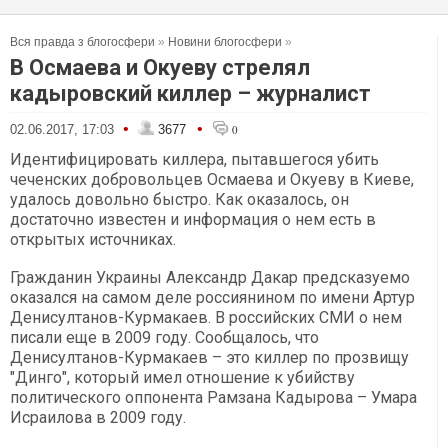
Вся правда з блогосфери
»
Новини блогосфери
»
В Осмаева и Окуеву стрелял
кадыровский киллер – журналист
•
•
02.06.2017, 17:03
3677
0
Идентифицировать киллера, пытавшегося убить
чеченских добровольцев Осмаева и Окуеву в Киеве,
удалось довольно быстро. Как оказалось, он
достаточно известен и информация о нем есть в
открытых источниках.
Гражданин Украины Александр Дакар предсказуемо
оказался на самом деле россиянином по имени Артур
Денисултанов-Курмакаев. В российских СМИ о нем
писали еще в 2009 году. Сообщалось, что
Денисултанов-Курмакаев – это киллер по прозвищу
"Динго", который имел отношение к убийству
политического оппонента Рамзана Кадырова – Умара
Исраилова в 2009 году.