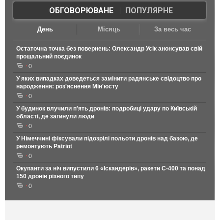
ОБГОВОРЮВАНЕ
|
ПОПУЛЯРНЕ
День
Місяць
За весь час
Остаточна точка без повернень: Олександр Усік анонсував свій
прощальний поєдинок
0
У яких випадках доведеться замінити радянське свідоцтво про
народження: роз'яснення Мін'юсту
0
У будинок влучили п'ять дронів: подробиці удару по Київській
області, де загинули люди
0
У Німеччині фіксували підозрілі польоти дронів над базою, де
ремонтують Patriot
0
Окупанти за ніч випустили 6 «Іскандерів», ракети С-400 та понад
150 дронів різного типу
0