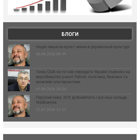
БЛОГИ
Надія лише на культ жінки в українській культурі
06.08.2026 08:49
Чому США не готові передати Україні ліцензію на
виробництво ракет Patriot: політика, безпека та
можливі альтернативи
03.08.2026 20:24
Перспектива: ЗСУ добомблять і всі інші склади
Wildberries
23.07.2026 11:31