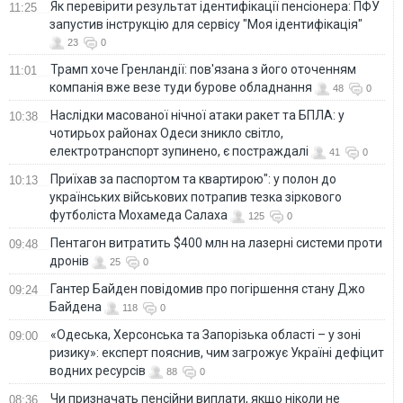
Як перевірити результат ідентифікації пенсіонера: ПФУ
11:25
запустив інструкцію для сервісу "Моя ідентифікація"
23
0
Трамп хоче Гренландії: пов'язана з його оточенням
11:01
компанія вже везе туди бурове обладнання
48
0
Наслідки масованої нічної атаки ракет та БПЛА: у
10:38
чотирьох районах Одеси зникло світло,
електротранспорт зупинено, є постраждалі
41
0
Приїхав за паспортом та квартирою": у полон до
10:13
українських військових потрапив тезка зіркового
футболіста Мохамеда Салаха
125
0
Пентагон витратить $400 млн на лазерні системи проти
09:48
дронів
25
0
Гантер Байден повідомив про погіршення стану Джо
09:24
Байдена
118
0
«Одеська, Херсонська та Запорізька області – у зоні
09:00
ризику»: експерт пояснив, чим загрожує Україні дефіцит
водних ресурсів
88
0
Чи призначать пенсійни виплати, якщо ніколи не
08:36