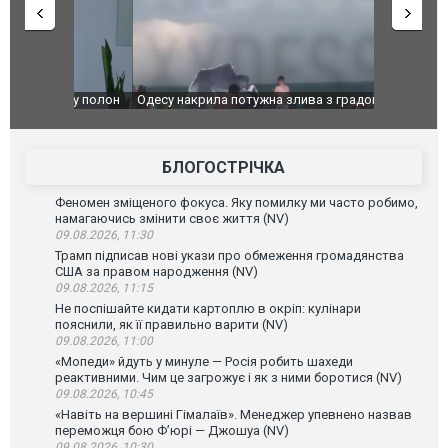
": у полон
Одесу накрила потужна злива з градом та
Вже вивели 
в тезка
ураганним вітром
позашляхов
лаха
БЛОГОСТРІЧКА
Феномен зміщеного фокуса. Яку помилку ми часто робимо,
намагаючись змінити своє життя (NV)
09.08.2026, 11:30
Трамп підписав нові укази про обмеження громадянства
США за правом народження (NV)
09.08.2026, 11:15
Не поспішайте кидати картоплю в окріп: кулінари
пояснили, як її правильно варити (NV)
09.08.2026, 11:00
«Мопеди» йдуть у минуле — Росія робить шахеди
реактивними. Чим це загрожує і як з ними боротися (NV)
09.08.2026, 10:45
«Навіть на вершині Гімалаїв». Менеджер упевнено назвав
переможця бою Ф’юрі — Джошуа (NV)
09.08.2026, 10:30