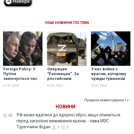
ІНШІ НОВИНИ ПО ТЕМІ
Foreign Policy: У
Операция
У нас война с
Путіна
"Релокация". За
врагом, которому
закінчується час
российским
чужды гуманизм
для війни з
бизнесом придут
или человечность:
15.07.2022
15.07.2022
15.07.2022
Україною
солдаты
к чему Киеву нужно
готовиться уже
сейчас
Правила коментування ! »
НОВИНИ
РФ може вдатися до ядерної зброї, якщо опиниться
11:49
перед загрозою виживання країни, - лава МЗС
Туреччини Фідан
0
0