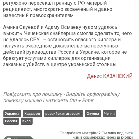
регулярно пересекал границу с РФ матерый
рецидивист, многократно засвеченый и давно
известный правоохранителям.
Амина Окуевой и Адаму Осмаеву чудом удалось
выжить. Чеченская снайперша смогла сделать то, чего
не удалось СБУ, – остановить опасного киллера и
получить очередные доказательства преступных
действий руководства России в Украине, которое не
брезгует услугами киллеров для организации
заказных убийств в центре украинской столицы.
Денис КАЗАНСКИЙ
Повідомити про помилку - Виділіть орфографічну
помилку мишею і натисніть Ctrl + Enter
Украина
Кадыров
российская агрессия
Окуева
Чечня
Россия
Киев
Сподобався матеріал? Сміливо поділися
ним в соцмережах через ці кнопки