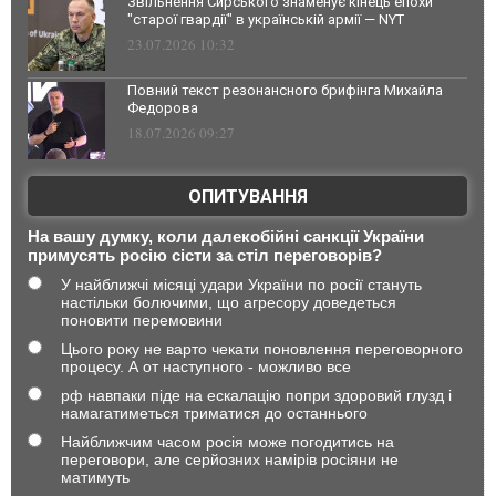
Звільнення Сирського знаменує кінець епохи
"старої гвардії" в українській армії — NYT
23.07.2026 10:32
Повний текст резонансного брифінга Михайла
Федорова
18.07.2026 09:27
ОПИТУВАННЯ
На вашу думку, коли далекобійні санкції України
примусять росію сісти за стіл переговорів?
У найближчі місяці удари України по росії стануть
настільки болючими, що агресору доведеться
поновити перемовини
Цього року не варто чекати поновлення переговорного
процесу. А от наступного - можливо все
рф навпаки піде на ескалацію попри здоровий глузд і
намагатиметься триматися до останнього
Найближчим часом росія може погодитись на
переговори, але серйозних намірів росіяни не
матимуть