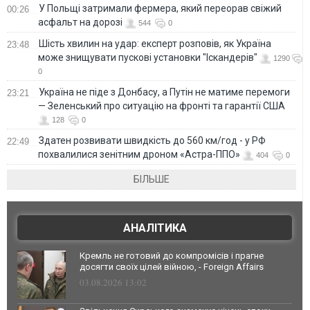
У Польщі затримали фермера, який переорав свіжий
00:26
асфальт на дорозі
544
0
Шість хвилин на удар: експерт розповів, як Україна
23:48
може знищувати пускові установки "Іскандерів"
1290
0
Україна не піде з Донбасу, а Путін не матиме перемоги
23:21
— Зеленський про ситуацію на фронті та гарантії США
128
0
Здатен розвивати швидкість до 560 км/год - у РФ
22:49
похвалилися зенітним дроном «Астра-ППО»
404
0
БІЛЬШЕ
АНАЛІТИКА
Кремль не готовий до компромісів і прагне
досягти своїх цілей війною, - Foreign Affairs
03.08.2026 13:02