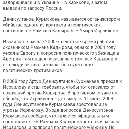
задерживали и в Украине – в Харькове, а затем
выдали по запросу России.
Денисултанов-Курмакаев называется организатором
убийства одного из критиков и политических
противников Рамзана Кадырова – Умара Исраилова
Исраилов в начале 2000-х некоторе время работал
охранником Размана Кадырова, однако в 2004 году
уехал в Европу и попросил политического убежища в
Австрии. Там он дал показание о том, как Кадыров и
его люди пытают и казнят без суда своих
политических противников.
В 2008 году Артур Денисултанов-Курмакаев приехал к
Исраилову и стал требовать, чтобы тот отказался от
показаний против Кадырова. В противном случае он
обещал, что Исраилова ждет смерть. 11 июня 2008
года Денисултанова-Курмакаева арестовали за
угрозы Исраилову. В ходе допросов Денисултанов-
Курмакаев сообщил, что является официальным
представителем Рамзана Кадырова, который заказал
Исраилова, и попросил политического убежища. Но