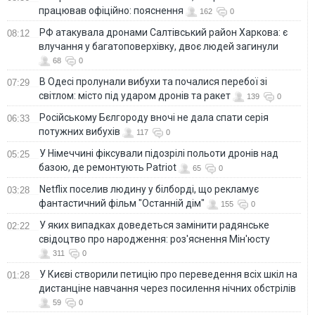
працював офіційно: пояснення
162
0
РФ атакувала дронами Салтівський район Харкова: є
08:12
влучання у багатоповерхівку, двоє людей загинули
68
0
В Одесі пролунали вибухи та почалися перебої зі
07:29
світлом: місто під ударом дронів та ракет
139
0
Російському Бєлгороду вночі не дала спати серія
06:33
потужних вибухів
117
0
У Німеччині фіксували підозрілі польоти дронів над
05:25
базою, де ремонтують Patriot
65
0
Netflix поселив людину у білборді, що рекламує
03:28
фантастичний фільм "Останній дім"
155
0
У яких випадках доведеться замінити радянське
02:22
свідоцтво про народження: роз'яснення Мін'юсту
311
0
У Києві створили петицію про переведення всіх шкіл на
01:28
дистанціне навчання через посилення нічних обстрілів
59
0