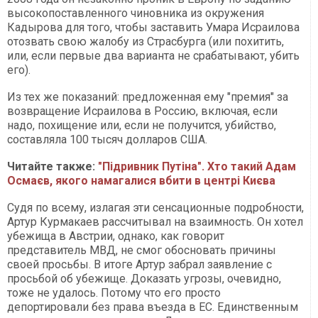
высокопоставленного чиновника из окружения
Кадырова для того, чтобы заставить Умара Исраилова
отозвать свою жалобу из Страсбурга (или похитить,
или, если первые два варианта не срабатывают, убить
его).
Из тех же показаний: предложенная ему "премия" за
возвращение Исраилова в Россию, включая, если
надо, похищение или, если не получится, убийство,
составляла 100 тысяч долларов США.
Читайте также:
"Підривник Путіна". Хто такий Адам
Осмаєв, якого намагалися вбити в центрі Києва
Судя по всему, излагая эти сенсационные подробности,
Артур Курмакаев рассчитывал на взаимность. Он хотел
убежища в Австрии, однако, как говорит
представитель МВД, не смог обосновать причины
своей просьбы. В итоге Артур забрал заявление с
просьбой об убежище. Доказать угрозы, очевидно,
тоже не удалось. Потому что его просто
депортировали без права въезда в ЕС. Единственным