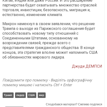
Китае, Индии или даже России. И это расширение
партнерства будет охватывать множество отраслей:
торговля, инвестиции, безопасность, миграция и,
естественно, изменение климата.
Макрон намекнул в своем заявлении, что решение
Трампа о выходе из Парижского соглашения будет
способствовать новому типу отношений с
Соединенными Штатами, основанному на
возрождении связей, прежде всего с
представителями гражданского общества. В конце
концов, эта стратегия вполне может напомнить США
об обязанностях мирового лидера.
Джуди ДЕМПСИ
Повідомити про помилку - Виділіть орфографічну
помилку мишею і натисніть Ctrl + Enter
Трамп
лидер
США
мир
Сподобався матеріал? Сміливо поділися