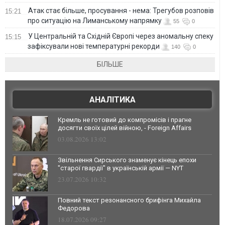
Атак стає більше, просування - нема: Трегубов розповів
15:21
про ситуацію на Лиманському напрямку
55
0
У Центральній та Східній Європі через аномальну спеку
15:15
зафіксували нові температурні рекорди
140
0
БІЛЬШЕ
АНАЛІТИКА
Кремль не готовий до компромісів і прагне
досягти своїх цілей війною, - Foreign Affairs
03.08.2026 13:02
Звільнення Сирського знаменує кінець епохи
"старої гвардії" в українській армії — NYT
23.07.2026 10:32
Повний текст резонансного брифінга Михайла
Федорова
18.07.2026 09:27