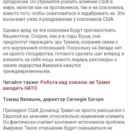
ортодоксии. Он стремится усилить влияние США в
мире, налегая как на противников, так и на союзников,
вместо того, чтобы советоваться и задабривать их. Это
вызывает ужас и раздражение у союзников США.
Однако вряд ли эти союзники будут противостоять
Вашингтону. Скорее, как и в годы Буша, они
предпочтут переждать эру Трампа, сохраняя связи с
его внутренней оппозицией. Поскольку на Западе нет
ни одного государства, готового сделать шаг вперед и
взвалить на себя ношу нового лидера, разговоры о
закате лидерства Америки кажутся
преждевременными.
Читайте также:
Робота над союзом: як Трамп
шкодить НАТО
Томаш Валашек, директор Carnegie Europe
Президент США Дональд Трамп не просто разошелся с
Европой во мнениях относительно изменения климата.
Он фактически считает континент источником проблем
Америки. Такое отношение будет сказываться не