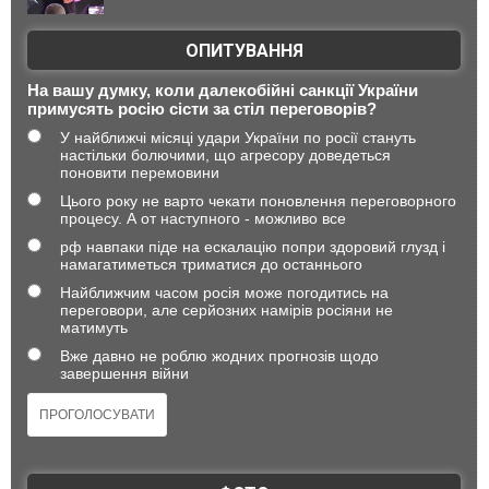
ОПИТУВАННЯ
На вашу думку, коли далекобійні санкції України
примусять росію сісти за стіл переговорів?
У найближчі місяці удари України по росії стануть
настільки болючими, що агресору доведеться
поновити перемовини
Цього року не варто чекати поновлення переговорного
процесу. А от наступного - можливо все
рф навпаки піде на ескалацію попри здоровий глузд і
намагатиметься триматися до останнього
Найближчим часом росія може погодитись на
переговори, але серйозних намірів росіяни не
матимуть
Вже давно не роблю жодних прогнозів щодо
завершення війни