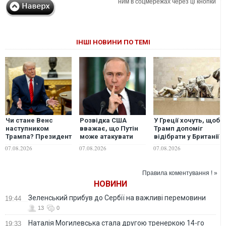
ним в соцмережах через ці кнопки
ІНШІ НОВИНИ ПО ТЕМІ
Чи стане Венс
Розвідка США
У Греції хочуть, щоб
наступником
вважає, що Путін
Трамп допоміг
Трампа? Президент
може атакувати
відібрати у Британії
США виступив із
одну з країн НАТО
мармурові
07.08.2026
07.08.2026
07.08.2026
неочікуваною
вже цієї осені, -
скульптури
заявою
WSJ
Парфенону
Правила коментування ! »
НОВИНИ
Зеленський прибув до Сербії на важливі перемовини
19:44
13
0
Наталія Могилевська стала другою тренеркою 14-го
19:33