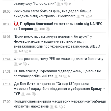
сезону шоу "Голос країни"
9
0
Російська еліта боїться ФСБ, яка дедалі більше
19:00
виходить з-під контролю, - Bloomberg
77
0
Підбірка блогожаб та фотоприколів від UAINFO
18:30
за 7 серпня
2040
0
"Вони воюють, самі хочуть воювати, бо дурні": у
18:01
Чернівцях водія маршрутки звільнили після
зневажливих слів про українських захисників. ВІДЕО
147
0
Флеш розповів, чому РЕБ не може відхиляти балістику
17:44
90
0
ЄС вимагає від Туреччини підтверджень, що вона не
17:31
постачає російський газ
59
0
До Дня Ялти: оператори "Group 13" провели
17:14
морський парад біля південного узбережжя Криму, -
ГУР
306
0
Поліція Іспанії викрила масштабну мережу контрабанди
17:00
мігрантів і наркотиків
51
0