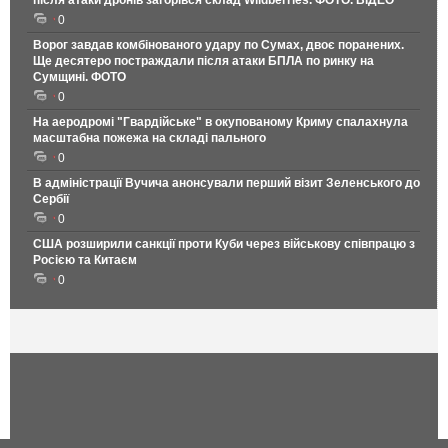
після атаки дронів загорівся склад Wildberries. ФОТО. ВІДЕО
0
Ворог завдав комбінованого удару по Сумах, двоє поранених.
Ще десятеро постраждали після атаки БПЛА по ринку на
Сумщині. ФОТО
0
На аеродромі "Гвардійське" в окупованому Криму спалахнула
масштабна пожежа на складі пального
0
В адміністрації Вучича анонсували перший візит Зеленського до
Сербії
0
США розширили санкції проти Куби через військову співпрацю з
Росією та Китаєм
0