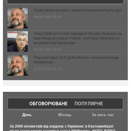
Надія лише на культ жінки в українській культурі
06.08.2026 08:49
Чому США не готові передати Україні ліцензію на
виробництво ракет Patriot: політика, безпека та
можливі альтернативи
03.08.2026 20:24
Перспектива: ЗСУ добомблять і всі інші склади
Wildberries
23.07.2026 11:31
ОБГОВОРЮВАНЕ
|
ПОПУЛЯРНЕ
День
Місяць
За весь час
За 2000 кілометрів від кордону з Україною: в Єкатеринбурзі