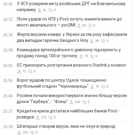
У ЗСУ розкрили мету російських ДРГ на Вовчанському
16:45
напрямку
91
0
Після ударів по НПЗ у Росії хочуть знизити вимоги до
16:32
якості авіапального — росЗМІ
69
0
Жертв вкусили комарі: у Україні за пів року зафіксували
16:16
два випадки гарячки Західного Нілу
99
0
Командира артилерійського дивізіону підозрюють у
16:08
продажу понад 100 кг тротилу
73
0
ЄС прискорить розгортання власного Starlink у космосі
16:01
72
0
Ворог вдарив по центру Одеси: пошкоджено
15:55
футбольний стадіон "Чорноморець"
75
0
Росіяни почали використовувати значно більшу версію
15:44
дрона "Гербера", - "Флеш"
109
0
Кредитна криза дісталася найбільших банків Росії -
15:37
розвідка
272
0
ШІ вперше створив віруси, яких не існує в природі
15:30
181
0