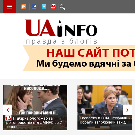
Експослу в США Стефанішиній
Підбірка блогожаб та
обрали запобіжний захід
фотоприколів від UAINFO за 7
серпня