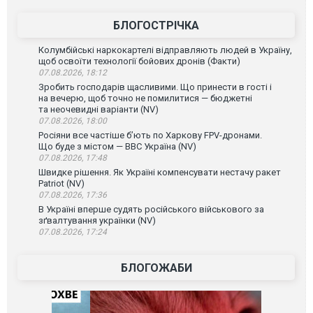
ВІДЕО
БЛОГОСТРІЧКА
Колумбійські наркокартелі відправляють людей в Україну,
щоб освоїти технології бойових дронів (Факти)
07.08.2026, 18:12
Зробить господарів щасливими. Що принести в гості і
на вечерю, щоб точно не помилитися — бюджетні
та неочевидні варіанти (NV)
07.08.2026, 18:00
Росіяни все частіше бʼють по Харкову FPV-дронами.
Що буде з містом — ВВС Україна (NV)
07.08.2026, 17:48
Швидке рішення. Як Україні компенсувати нестачу ракет
Patriot (NV)
07.08.2026, 17:36
В Україні вперше судять російського військового за
зґвалтування українки (NV)
07.08.2026, 17:24
БЛОГОЖАБИ