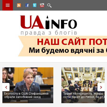
Експослу в США Стефанішиній
Трамп не передасть Україні
обрали запобіжний захід
сотні ракет до Patriot, бо у С
...