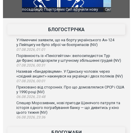
чили нову
Сили оборони уразили Ярославський НПЗ:
Неймар вла
губернатор регіону заявив про наймасштабнішу
"Сантоса".
атаку. ВІДЕО
БЛОГОСТРІЧКА
У Німеччині заявили, що на борту українського Ан-124
у Лейпцигу не було зброї чи боєприпасів (NV)
07.08.2026, 01:01
Порівнюють із «Пенісгейтом»: велосипедисток Тур
де Франс запідозрили у штучному збільшенні грудей (NV)
07.08.2026, 00:31
Називав «бандерівцями». У Гданську чоловік через
«східний акцент» накинувся на українця і двох поляків (NV)
07.08.2026, 00:01
Приховано від сторонніх. Про що домовлялися СРСР і США
у 1990 році (NV)
06.08.2026, 23:48
Слешер Морозивник, нові пригоди Щенячого патруля та
історія одного пограбування банку — що дивитись у кіно
цього тижня (NV)
06.08.2026, 23:36
БЛОГОЖАБИ