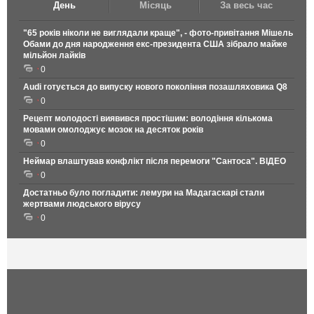
День
Місяць
За весь час
"65 років ніколи не виглядали краще", - фото-привітання Мішель
Обами до дня народження екс-президента США зібрало майже
мільйон лайків
0
Audi готується до випуску нового покоління позашляховика Q8
0
Рецепт молодості виявився простішим: володіння кількома
мовами омолоджує мозок на десяток років
0
Неймар влаштував конфлікт після перемоги "Сантоса". ВІДЕО
0
Достатньо було погладити: лемури на Мадагаскарі стали
жертвами людського вірусу
0