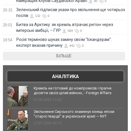
найкращих клубів Саудівської Аравії
90
0
Зеленський підписав укази про звільнення ще чотирьох
20:15
послів
132
0
Битва за Арктику: як кремль втрачає регіон через
20:01
імперські амбіції, – ГУР
584
0
Росія терміново шукає заміну своїм "Іскандерам":
19:54
експерт вказав причину
442
0
БІЛЬШЕ
АНАЛІТИКА
Кремль не готовий до компромісів і прагне
досягти своїх цілей війною, - Foreign Affairs
03.08.2026 13:02
Звільнення Сирського знаменує кінець епохи
"старої гвардії" в українській армії — NYT
23.07.2026 10:32