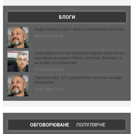
БЛОГИ
Надія лише на культ жінки в українській культурі
06.08.2026 08:49
Чому США не готові передати Україні ліцензію на
виробництво ракет Patriot: політика, безпека та
можливі альтернативи
03.08.2026 20:24
Перспектива: ЗСУ добомблять і всі інші склади
Wildberries
23.07.2026 11:31
ОБГОВОРЮВАНЕ
|
ПОПУЛЯРНЕ