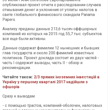
опубликовал проект отчета о расследовании случаев
отмывания денег и уклонения от уплаты налогов в
свете глобального финансового скандала Panama
Papers.
Анализу преданы данные 213,6 тысяч оффшорных
компаний из которых на 2015 год 55,7 тыс. субъектов
все еще были активны.
Данные содержат фамилии 12 нынешних и бывших
глав государств и около 200 фамилий известных
политиков. Проект доклада состоит из двух частей -
часть I содержит выводы, часть II - обзор и
рекомендации.
Читайте також:
2/3 прямих іноземних інвестицій в
Україну у першому кварталі 2017 надійшли з
офшорів
Сразу к выводам:
- с помощью трастов, компаний-оболочек, налоговых