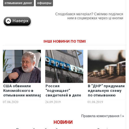
отмывание денег
офшоры
Сподобався матеріал? Сміливо поділися
ним в соцмережах через ці кнопки
ІНШІ НОВИНИ ПО ТЕМІ
США обвинили
Россия
В "ДНР" придумали
Коломойского в
"подчищает"
идеальную схему
отмывании миллиардов
свидетелей в деле
по отмыванию
долларов и послали
об отмывании
денег
07.08.2020
24.09.2019
01.08.2019
сигнал Зеленскому
денег в банках ЕС?
– Бутусов
Правила коментування ! »
НОВИНИ