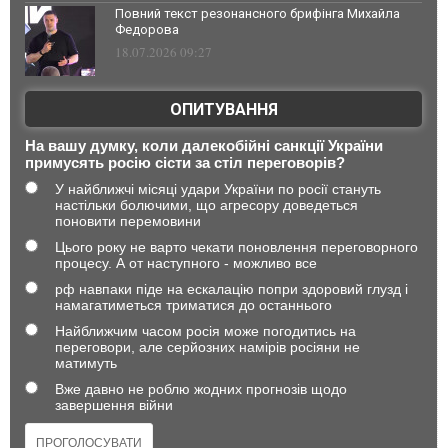
Повний текст резонансного брифінга Михайла
Федорова
18.07.2026 09:27
ОПИТУВАННЯ
На вашу думку, коли далекобійні санкції України
примусять росію сісти за стіл переговорів?
У найближчі місяці удари України по росії стануть
настільки болючими, що агресору доведеться
поновити перемовини
Цього року не варто чекати поновлення переговорного
процесу. А от наступного - можливо все
рф навпаки піде на ескалацію попри здоровий глузд і
намагатиметься триматися до останнього
Найближчим часом росія може погодитись на
переговори, але серйозних намірів росіяни не
матимуть
Вже давно не роблю жодних прогнозів щодо
завершення війни