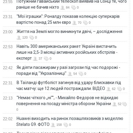
Потужний гавайський телескоп виявив на Сонці те, чого
23:55
раніше не бачив ніхто
84
0
"Мої іграшки": Роналду показав колекцію суперкарів
23:31
вартістю понад 25 млн євро
70
0
Життя на Землі могло виникнути двічі, – дослідження
23:00
120
0
Навіть 300 американських ракет Україні вистачить
22:53
лише на 2,5-3 місяці активних російських обстрілів -
експерт
37
0
Як діяти пасажирам у разі загрози під час подорожі -
22:42
поради від "Укрзалізниці"
54
0
В Таїланді футболіст загинув від удару блискавки під
22:31
час матчу: ще 12 людей постраждали. ВІДЕО
62
0
"Немає чіткого „ні“", - Михайло Федоров не відкидає
22:13
повернення на посаду міністра оборони України
52
0
Huawei виходить на ринок позашляховиків з моделлю
22:02
Stelato G9. ФОТО
158
0