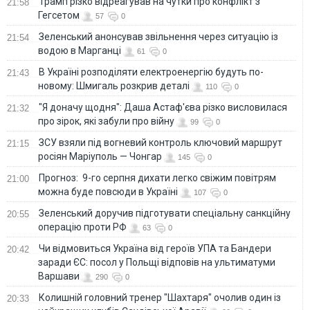
Трамп різко відреагував на чутки про конфлікт з
21:58
Гегсетом
57
0
Зеленський анонсував звільнення через ситуацію із
21:54
водою в Марганці
61
0
В Україні розподіляти електроенергію будуть по-
21:43
новому: Шмигаль розкрив деталі
110
0
"Я доначу щодня": Даша Астаф'єва різко висловилася
21:32
про зірок, які забули про війну
99
0
ЗСУ взяли під вогневий контроль ключовий маршрут
21:15
росіян Маріуполь — Чонгар
145
0
Прогноз: 9-го серпня дихати легко свіжим повітрям
21:00
можна буде повсюди в Україні
107
0
Зеленський доручив підготувати спеціальну санкційну
20:55
операцію проти РФ
63
0
Чи відмовиться Україна від героїв УПА та Бандери
20:42
заради ЄС: посол у Польщі відповів на ультиматуми
Варшави
290
0
Колишній головний тренер "Шахтаря" очолив один із
20:33